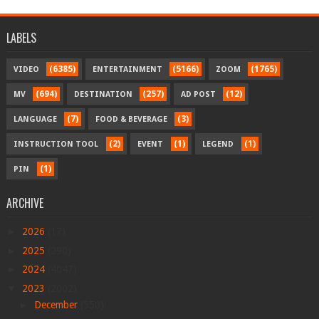
LABELS
(6385)
(5166)
(1765)
VIDEO
ENTERTAINMENT
ZOOM
(694)
(257)
(12)
MV
DESTINATION
AD POST
(7)
(3)
LANGUAGE
FOOD & BEVERAGE
(2)
(1)
(1)
INSTRUCTION TOOL
EVENT
LEGEND
(1)
PIN
ARCHIVE
►
2026
(17)
►
2025
(290)
►
2024
(4047)
▼
2023
(2002)
►
December
(550)