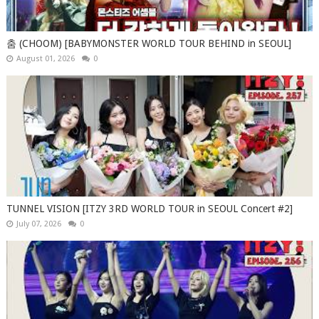
춤 (CHOOM) [BABYMONSTER WORLD TOUR BEHIND in SEOUL]
August 01, 2026
0
TUNNEL VISION [ITZY 3RD WORLD TOUR in SEOUL Concert #2]
July 07, 2026
0