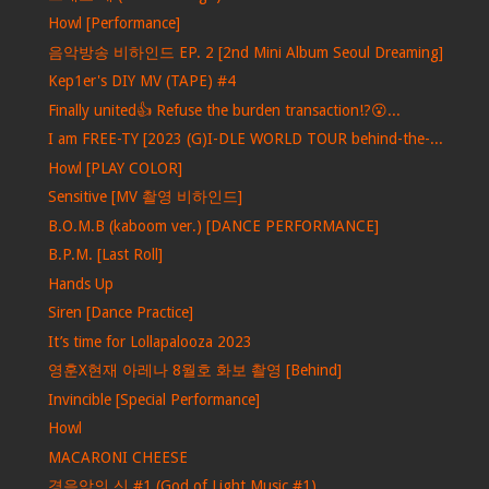
Howl [Performance]
음악방송 비하인드 EP. 2 [2nd Mini Album Seoul Dreaming]
Kep1er's DIY MV (TAPE) #4
Finally united👍 Refuse the burden transaction!?😮...
I am FREE-TY [2023 (G)I-DLE WORLD TOUR behind-the-...
Howl [PLAY COLOR]
Sensitive [MV 촬영 비하인드]
B.O.M.B (kaboom ver.) [DANCE PERFORMANCE]
B.P.M. [Last Roll]
Hands Up
Siren [Dance Practice]
It’s time for Lollapalooza 2023
영훈X현재 아레나 8월호 화보 촬영 [Behind]
Invincible [Special Performance]
Howl
MACARONI CHEESE
경음악의 신 #1 (God of Light Music #1)