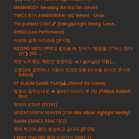
MAMAMOO+ Revealing the first fan concert
TWICE 8TH ANNIVERSARY MD Behind - SANA
The prettiest STAYC💕 [Deling&Knight Filming Scene...
RINGO [Live Performance]
미모에 살짝 어지러워 [JP CN]
RIIZING MBTI OFFICE ❮아플 때 친구가 “병원을 가”라고 한다
면?❯ [WE ...
저건 누가 봐도 ‘팩트’인 표정이오~🪭 l 불가살(不可殺)...
오랜만에 공연하니 기분이 조크든요🎤 [아이돌 라디오 콘서트
Behind]
EP ALBUM [GAME PLAN]🕹 [Behind the Scenes]
핌둥이 말하는대로 ★ 핌비디 바비디 부 2편 (FIMbidi-Bobbidi-
Boo)
쿠데타 (COUP D’ETAT)
SEVENTEENTH HEAVEN [11th Mini Album Highlight Medley]
Baddie [DANCE PRACTICE]
뮤비 찍으러 왔다 명상하고 갑니다 [JP CN]
I Want That [MV 촬영 비하인드 PART 1]