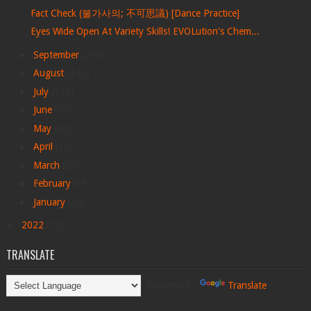
Fact Check (불가사의; 不可思議) [Dance Practice]
Eyes Wide Open At Variety Skills! EVOLution's Chem...
►
September
(259)
►
August
(243)
►
July
(120)
►
June
(73)
►
May
(67)
►
April
(19)
►
March
(21)
►
February
(16)
►
January
(24)
►
2022
(77)
TRANSLATE
Powered by
Translate