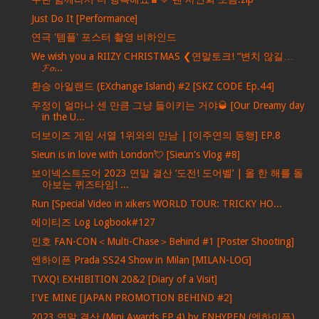
Just Do It [Performance]
연극 '템플' 포스터 촬영 비하인드
We wish you a RIIZY CHRISTMAS ❮연말토크! “변치 않길…
𝓕𝓸...
환승 아일랜드 (EXchange Island) #2 [SKZ CODE Ep.44]
우정이 얼마나 센 만큼 그냥 들이키는 거야🥃 [Our Dreamy day
in the U...
더보이즈 게임 서열 1위와의 만남 | [이주연의 동행] EP.8
Sieun is in love with London💘 [Sieun's Vlog #8]
보이넥스트도어 2023 연말 결산 ‘도전! 도어벨’ | 올 한 해를 돌
아보는 퀴즈타임! ...
Run [Special Video in xikers WORLD TOUR: TRICKY HO...
에이티즈 Log Logbook#127
민호 FAN-CON＜Multi-Chase＞Behind #1 [Poster Shooting]
엔하이픈 Prada SS24 Show in Milan [MILAN-LOG]
TVXQ! EXHIBITION 20&2 [Diary of a Visit]
I'VE MINE [JAPAN PROMOTION BEHIND #2]
2023 연말 결산 (Mini Awards EP.4) by ENHYPEN (엔하이픈)