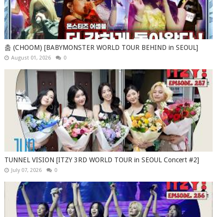
춤 (CHOOM) [BABYMONSTER WORLD TOUR BEHIND in SEOUL]
August 01, 2026
0
TUNNEL VISION [ITZY 3RD WORLD TOUR in SEOUL Concert #2]
July 07, 2026
0