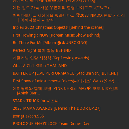
예쁜 걸로 가득 채운 우연이의 힐링 브이로그 ⸜(*ˊᗜˋ*)⸝
어쩌다보니... 시상식을 했습니다... 🏆2023 NMIXX 연말 시상식
| 어쩌다보니 시상식
tripleS 2023 Christmas Objekts! [Behind the scenes]
First Howling : NOW [Korean Music Show Behind]
Be There For Me [Album 🏠🎄UNBOXING]
Perfect Night 북미 활동 BEHIND
케플러빙 연말 시상식 (Kep1erving Awards)
What A Chill KIll❗️in THAILAND
BATTER UP [LIVE PERFORMANCE (Stadium Ver.) BEHIND]
First Snow of midsummer❄️ [xikers(싸이커스) Wa-xx(와싹) ...
에이핑크와 함께 보낸 'PINK CHRISTMAS💝' 포토 비하인드
[Apink Diar...
STAR's TRUCK for 시즈니
2023 MAMA AWARDS [Behind The DOOR EP.27]
JeongHaYeon.SSS
PROLOGUE EN-O'CLOCK Team Dinner Day