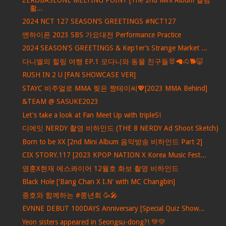
활...
2024 NCT 127 SEASON’S GREETINGS #NCT127
엔하이픈 2023 SBS 가요대전 Performance Practice
2024 SEASON'S GREETINGS & Kep1er’s Strange Market ...
다니엘의 힐링 여행 EP.1 모다니와 동물 친구들🐰🦙🐴🐕🐷
RUSH IN 2 U [FAN SHOWCASE VER]
STAYC 비주얼로 MMA 찢은 짱테이씨💖[2023 MMA Behind]
&TEAM @ SASUKE2023
Let's take a look at Fan Meet Up with tripleS!
디에잇 NERDY 촬영 비하인드 (THE 8 NERDY Ad Shoot Sketch)
Born to be XX [2nd Mini Album 음악방송 비하인드 Part 2]
CIX STORY.117 [2023 KPOP NATION X Korea Music Fest...
영훈X현재 에스콰이어 12월호 화보 촬영 비하인드
Black Hole ['Bang Chan X I.N' with MC Changbin]
종호와 함께하는 #쫑년회 🥳🎤
EVNNE DEBUT 100DAYS Anniversary [Special Quiz Show...
Yeon sisters appeared in Seongsu-dong?! 💚💛