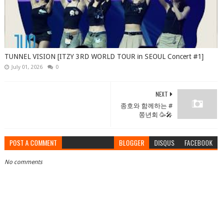
TUNNEL VISION [ITZY 3RD WORLD TOUR in SEOUL Concert #1]
July 01, 2026
0
NEXT
종호와 함께하는 #
쫑년회 🥳🎤
POST A COMMENT
BLOGGER
DISQUS
FACEBOOK
No comments