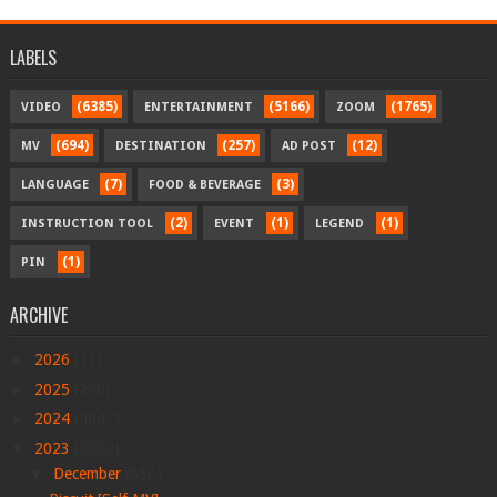
LABELS
(6385)
(5166)
(1765)
VIDEO
ENTERTAINMENT
ZOOM
(694)
(257)
(12)
MV
DESTINATION
AD POST
(7)
(3)
LANGUAGE
FOOD & BEVERAGE
(2)
(1)
(1)
INSTRUCTION TOOL
EVENT
LEGEND
(1)
PIN
ARCHIVE
►
2026
(17)
►
2025
(290)
►
2024
(4047)
▼
2023
(2002)
▼
December
(550)