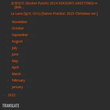
로켓펀치 (Rocket Punch) 2024 SEASON'S GREETINGS🥕
[Beh...
La Luna (달의 아이) [Dance Practice: 2023 Christmas ver.]
►
November
(372)
►
October
(238)
►
September
(259)
►
August
(243)
►
July
(120)
►
June
(73)
►
May
(67)
►
April
(19)
►
March
(21)
►
February
(16)
►
January
(24)
►
2022
(77)
TRANSLATE