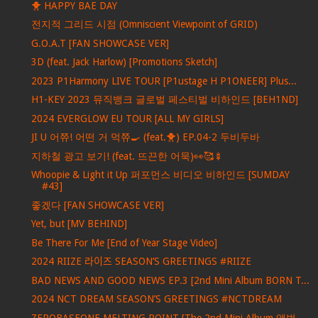
🐥 HAPPY BAE DAY
전지적 그리드 시점 (Omniscient Viewpoint of GRID)
G.O.A.T [FAN SHOWCASE VER]
3D (feat. Jack Harlow) [Promotions Sketch]
2023 P1Harmony LIVE TOUR [P1ustage H P1ONEER] Plus...
H1-KEY 2023 뮤직뱅크 글로벌 페스티벌 비하인드 [BEH1ND]
2024 EVERGLOW EU TOUR [ALL MY GIRLS]
JI U 어쮸! 어떤 거 먹쮸🍳 (feat.🐥) EP.04-2 두비두바
지하철 광고 보기! (feat. 뜨끈한 어묵)👀🥰🍢
Whoopie & Light it Up 퍼포먼스 비디오 비하인드 [SUMDAY
#43]
좋겠다 [FAN SHOWCASE VER]
Yet, but [MV BEHIND]
Be There For Me [End of Year Stage Video]
2024 RIIZE 라이즈 SEASON’S GREETINGS #RIIZE
BAD NEWS AND GOOD NEWS EP.3 [2nd Mini Album BORN T...
2024 NCT DREAM SEASON’S GREETINGS #NCTDREAM
ZEROBASEONE MELTING POINT [The 2nd Mini Album 앨범