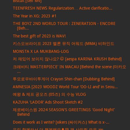
Biscuit [Self MV]
TEENFRESH NEWS Regularization… Active clarificatio...
The Year in XG: 2023 #1
THE BOYZ 2ND WORLD TOUR : ZENERATION - ENCORE
[Beh...
The best gift of 2023 is WAV!
키스오브라이프 2023 멜론 뮤직 어워드 (MMA) 비하인드
MONSTA X LA MUKBANG-LOG
저 재밌어 보이지 않나요? 🤭 [aespa KARINA KRUSH Behind]
크래비티 MASTERPIECE' IN MACAU [Behind the scene (마카오
...
투모로우바이투게더 Crayon Shin-chan [Dubbing Behind]
AMNESIA [2023 WOODZ World Tour ‘OO-LI and’ in Seou...
예왕 & 제프 공오즈 (05즈) 의 수능 VLOG
KAZUHA ‘LADOR’ Ads Shoot Sketch #2
제로베이스원 2024 SEASON'S GREETINGS 'Good Night’
Behind
Does it work as I write? [xikers (싸이커스) What is x-...
우린 함께라서 더 행복해요🔋💚 팬 사인회 모음.zip