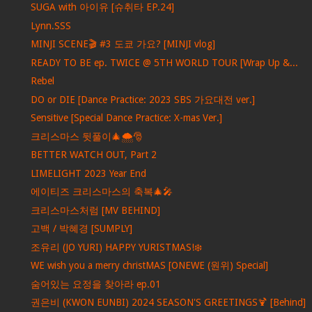
SUGA with 아이유 [슈취타 EP.24]
Lynn.SSS
MINJI SCENE🎬 #3 도쿄 가요? [MINJI vlog]
READY TO BE ep. TWICE @ 5TH WORLD TOUR [Wrap Up &...
Rebel
DO or DIE [Dance Practice: 2023 SBS 가요대전 ver.]
Sensitive [Special Dance Practice: X-mas Ver.]
크리스마스 뒷풀이🎄🌨🎅
BETTER WATCH OUT, Part 2
LIMELIGHT 2023 Year End
에이티즈 크리스마스의 축복🎄🎤
크리스마스처럼 [MV BEHIND]
고백 / 박혜경 [SUMPLY]
조유리 (JO YURI) HAPPY YURISTMAS!❄️
WE wish you a merry christMAS [ONEWE (원위) Special]
숨어있는 요정을 찾아라 ep.01
권은비 (KWON EUNBI) 2024 SEASON'S GREETINGS🍹 [Behind]