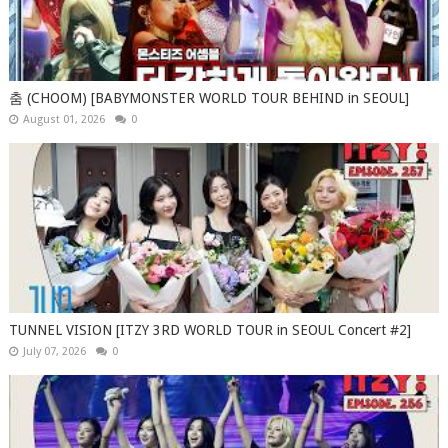
춤 (CHOOM) [BABYMONSTER WORLD TOUR BEHIND in SEOUL]
August 01, 2026
0
TUNNEL VISION [ITZY 3RD WORLD TOUR in SEOUL Concert #2]
July 07, 2026
0