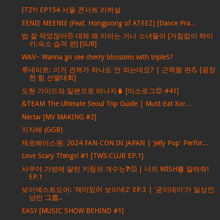
ITZY! EP154 서울 콘서트 리허설
EENIE MEENIE (Feat. Hongjoong of ATEEZ) [Dance Pra...
밥 잘 먹었잖아🤨 대체 왜 이러는 거니 소녀들아 [거침없이 하이
키:숙소 습격 편] [SUB]
WAV~ Wanna go see cherry blossoms with tripleS?
루네이트: 이거 견제가 하나도 안 되는데요? | 근력왕 편💪 [굉장
한 힘 선발대회]
도현 가이드와 일본으로 떠나자🧳 [미소로그😊 #41]
&TEAM The Ultimate Seoul Trip Guide | Must-Eat Kor...
Nectar [MV MAKING #2]
지지배 (GGB)
제로베이스원: 2024 FAN-CON IN JAPAN | ‘Jelly Pop' Perfor...
Love Scary Things! #1 [TWS:CLUB EP.1]
사쿠야 가방에 달린 키링의 개수는❓🤔 | 너의 WISH를 알려줘!
EP.1
보이넥스트도어: '재미있어 보이넥2' EP.3 | '굳이데이'가 일상인
낭만 그룹..
EASY [MUSIC SHOW BEHIND #1]