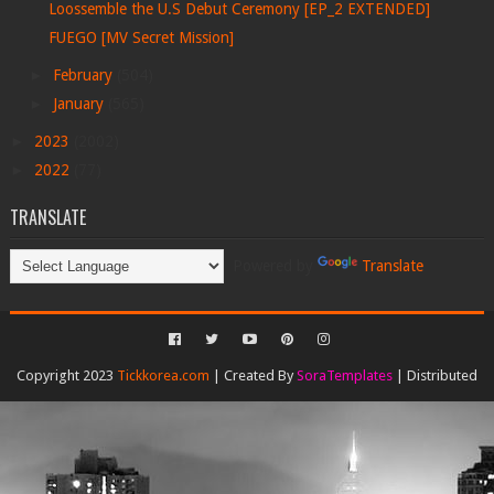
Loossemble the U.S Debut Ceremony [EP_2 EXTENDED]
FUEGO [MV Secret Mission]
►
February
(504)
►
January
(565)
►
2023
(2002)
►
2022
(77)
TRANSLATE
Powered by
Translate
Copyright 2023
Tickkorea.com
| Created By
SoraTemplates
| Distributed
By
Gooyaabi Templates