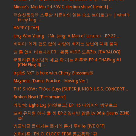
Minnie's 'Miu Miu 24 F/W Collection show' behind [...
💛슌칫둠칫💛 스무살 시윤이의 일본 숙소 브이로그✨ | what's
in my bag ...
HAPPY [LIVE]
Jang Woo Young 〈Mr. Jang: A Man of Leisure〉 EP.27 ...
비아이: 에게 겁도 없이 사랑에 빠지는 방법에 대해 묻다
쉴 틈 없이 바쁘다라🏃‍♀｜활동 VLOG 모음Zip. [DARALOG]
💙웰라쥬 왕자님의 애교 꽉 끼는 하루💙 EP.4 CHAElog #1
[CHAElog 채...
tripleS NXT is here with Cherry Blossoms🌸
Magnetic [Dance Practice - Moving Ver.]
THE SHOW : Th3ee Guys [SUPER JUNIOR-L.S.S. CONCERT...
Broken Heart [Performance]
라잇썸: Light-Log (라잇로그) EP. 15 나영이의 방꾸로그
꼬마 유치원 하니 둘 셋 EP.2 잎새반 맑음 Lv.96☀️ [Jeans' ZINE
🧺]
빙글빙글 돌아가는 폴키의 돈키 투어💫 [IVE OFF]
엔하이픈: 'EN-O' CLOCK' EP88 동고동락 1편