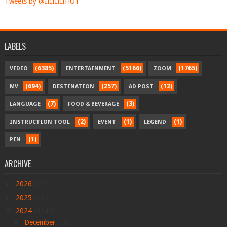
Tweets by @IIIIIIIIHOT
LABELS
(6385)
(5166)
(1765)
VIDEO
ENTERTAINMENT
ZOOM
(694)
(257)
(12)
MV
DESTINATION
AD POST
(7)
(3)
LANGUAGE
FOOD & BEVERAGE
(2)
(1)
(1)
INSTRUCTION TOOL
EVENT
LEGEND
(1)
PIN
ARCHIVE
►
2026
(17)
►
2025
(290)
▼
2024
(4047)
►
December
(39)