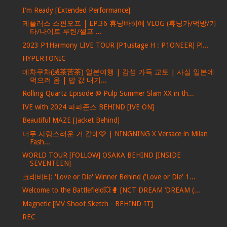
I'm Ready [Extended Performance]
케플러스 스핀오프 | EP.36 휴닝바히에 VLOG (휴닝가/먹방/기
타/나이트 루틴/셀프 ...
2023 P1Harmony LIVE TOUR [P1ustage H : P1ONEER] Pl...
HYPERTONIC
메차쿠차(滅茶苦茶) 일본여행 | 감성 가득 교토 | 사실 일본에
먹으러 옴 | 밥 값 내기...
Rolling Quartz Episode @ Pulp Summer Slam XX in th...
IVE with 2024 파파존스 BEHIND [IVE ON]
Beautiful MAZE [Jacket Behind]
너무 사랑스러운 거 같애🩷 | NINGNING X Versace in Milan
Fash...
WORLD TOUR [FOLLOW] OSAKA BEHIND [INSIDE
SEVENTEEN]
크래비티: 'Love or Die' Winner Behind ('Love or Die' 1...
Welcome to the Battlefield💥🥊 [NCT DREAM ‘DREAM (...
Magnetic [MV Shoot Sketch - BEHIND-IT]
REC