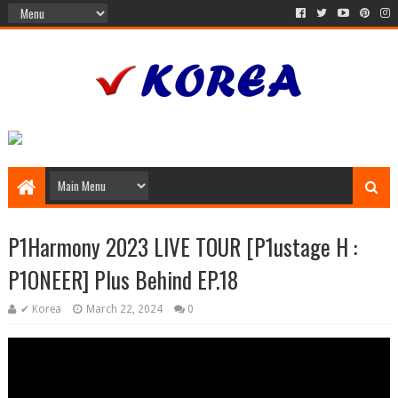
P1Harmony 2023 LIVE TOUR [P1ustage H :
P1ONEER] Plus Behind EP.18
✔ Korea
March 22, 2024
0