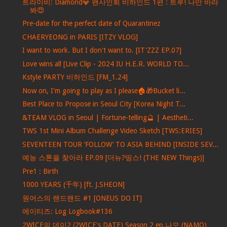
트라이비: Diamond💎 팬사인회 비하인드 1편 : 트루! 나만 바라
봐😍
Pre-date for the perfect date of Quarantinez
CHAERYEONG in PARIS [ITZY VLOG]
I want to work. But I don't want to. [IT'ZZZ EP.07]
Love wins all [Live Clip - 2024 IU H.E.R. WORLD TO...
Kstyle PARTY 비하인드 [FM_1.24]
Now on, I'm going to play as I please🏠🎁Bucket li...
Best Place to Propose in Seoul City [Korea Night T...
&TEAM VLOG in Seoul | Fortune-telling🔮 | Aestheti...
TWS 1st Mini Album Challenge Video Sketch [TWS:ERIES]
SEVENTEEN TOUR ‘FOLLOW’ TO ASIA BEHIND [INSIDE SEV...
예능 스톤을 찾아라 EP.09 [더뉴?띵스! (THE NEW Things)]
Pre1 : Birth
1000 YEARS (千年) [ft. J.SHEON]
원어스의 랜드랜드 #1 [ONEUS DO IT]
에이티즈: Log Logbook#136
2WICE의 데이2 (2WICE's DATE) Season 2 ep.나모 (NAMO)