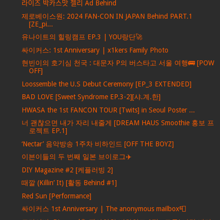
라이즈 박카스맛 젤리 Ad Behind
제로베이스원: 2024 FAN-CON IN JAPAN Behind PART.1
[ZE_pi...
유나이트의 힐링캠프 EP.3 | YOU랑단🚀
싸이커스: 1st Anniversary | x1kers Family Photo
현빈이의 호기심 천국 : 대문자 P의 버스타고 서울 여행🚌 [POW
OFF]
Loossemble the U.S Debut Ceremony [EP_3 EXTENDED]
BAD LOVE [Sweet Syndrome EP.3-2][샤.계.한]
HWASA the 1st FANCON TOUR [Twits] in Seoul Poster ...
너 괜찮으면 내가 자리 내줄게 [DREAM HAUS Smoothie 홍보 프
로젝트 EP.1]
‘Nectar’ 음악방송 1주차 비하인드 [OFF THE BOYZ]
이븐이들의 두 번째 일본 브이로그✈️
DIY Magazine #2 [케플러빙 2]
때깔 (Killin’ It) [활동 Behind #1]
Red Sun [Performance]
싸이커스 1st Anniversary | The anonymous mailbox📮