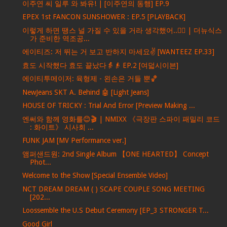
이주연 씨 일루 와 봐유! | [이주연의 동행] EP.9
EPEX 1st FANCON SUNSHOWER : EP.5 [PLAYBACK]
이렇게 하면 땡스 널 가질 수 있을 거라 생각했어..❤️‍🔥 | 더뉴식스
가 준비한 역조공...
에이티즈: 저 뛰는 거 보고 반하지 마세요✌ [WANTEEZ EP.33]
효도 시작했다 효도 끝났다👵👴 EP.2 [여덟시이븐]
에이티투메이저: 육형제 - 왼손은 거들 뿐🏀
NewJeans SKT A. Behind 🤖 [Light Jeans]
HOUSE OF TRICKY : Trial And Error [Preview Making ...
엔써와 함께 영화를😊🎬 | NMIXX 《극장판 스파이 패밀리 코드
: 화이트》 시사회 ...
FUNK JAM [MV Performance ver.]
앰퍼샌드원: 2nd Single Album 【ONE HEARTED】 Concept
Phot...
Welcome to the Show [Special Ensemble Video]
NCT DREAM DREAM ( ) SCAPE COUPLE SONG MEETING
[202...
Loossemble the U.S Debut Ceremony [EP_3 STRONGER T...
Good Girl