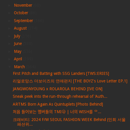
►
November
(68)
►
October
(86)
►
September
(166)
►
August
(274)
►
July
(316)
►
June
(530)
►
May
(536)
►
April
(399)
▼
March
(564)
First Pitch and Batting with SSG Landers [TWS:ERIES]
리얼로망스 더보이즈의 연애편지 [THE BOYZ's Love Letter EP.1]
JANGWONYOUNG x ROLAROLA BEHIND [IVE ON]
Sneak peek into the run-through rehearsal of 'Auth...
ARTMS Born Again As Quintuplets [Photo Behind]
처음 들어보는 멤버들의 TMI🫢 | 너의 WISH를 ᄋ...
크래비티: 2024 F/W SEOUL FASHION WEEK Behind (민희 서울
패션위...