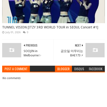
TUNNEL VISION [ITZY 3RD WORLD TOUR in SEOUL Concert #1]
July 01, 2026
0
PREVIOUS
NEXT
SOOJIN in
금요일 마무리는
Melbourne✨
BAE173 ⚡
POST A COMMENT
BLOGGER
DISQUS
FACEBOOK
No comments