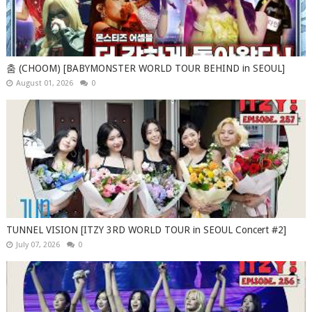
춤 (CHOOM) [BABYMONSTER WORLD TOUR BEHIND in SEOUL]
August 01, 2026
0
TUNNEL VISION [ITZY 3RD WORLD TOUR in SEOUL Concert #2]
July 07, 2026
0