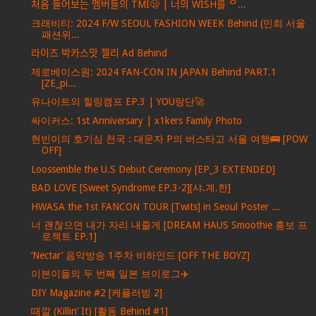
처음 들어보는 멤버들의 TMI🫢 | 너의 WISH를 ᄋ...
크래비티: 2024 F/W SEOUL FASHION WEEK Behind (민희 서울
패션위...
라이즈 박카스맛 젤리 Ad Behind
제로베이스원: 2024 FAN-CON IN JAPAN Behind PART.1
[ZE_pi...
유나이트의 힐링캠프 EP.3 | YOU랑단🚀
싸이커스: 1st Anniversary | x1kers Family Photo
현빈이의 호기심 천국 : 대문자 P의 버스타고 서울 여행🚌 [POW
OFF]
Loossemble the U.S Debut Ceremony [EP_3 EXTENDED]
BAD LOVE [Sweet Syndrome EP.3-2][샤.계.한]
HWASA the 1st FANCON TOUR [Twits] in Seoul Poster ...
너 괜찮으면 내가 자리 내줄게 [DREAM HAUS Smoothie 홍보 프
로젝트 EP.1]
‘Nectar’ 음악방송 1주차 비하인드 [OFF THE BOYZ]
이븐이들의 두 번째 일본 브이로그✈️
DIY Magazine #2 [케플러빙 2]
때깔 (Killin’ It) [활동 Behind #1]