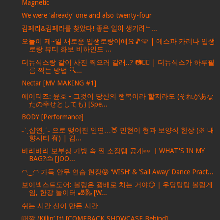
Magnetic
We were 'already' one and also twenty-four
김페리&김페라를 찾았다! 좋은 일이 생기려ᄂ...
오늘이 제~일 새로운 입생로랑이에요🎵🩵 | 에스파 카리나 입생
로랑 뷰티 화보 비하인드 ...
더뉴식스랑 같이 사진 찍으러 갈래..? 📷❤‍🔥 | 더뉴식스가 하루필
름 찍는 방법 🔍...
Nectar [MV MAKING #1]
에이티즈: 윤호 - 그것이 당신의 행복이라 할지라도 (それがあな
たの幸せとしても) [Spe...
BODY [Performance]
˗ˋˏ샵연ˎˊ˗ 으로 맺어진 인연…🍑 민현이 형과 보양식 한상 (※ 내
향시티 有) | 김...
바리바리 보부상 가방 속 찐 소장템 공개👀 ㅣWHAT'S IN MY
BAG?👜 [JOO...
◠‿◠ 가득 안무 연습 현장😝 ‘WISH’ & ’Sail Away’ Dance Pract...
보이넥스트도어: 볼링은 광배로 치는 거야😏｜우당탕탕 볼링게
임, 한강 놀이터 🎳🛝 [W...
쉬는 시간 신이 만든 시간
때깔 (Killin’ It) [COMEBACK SHOWCASE Behind]