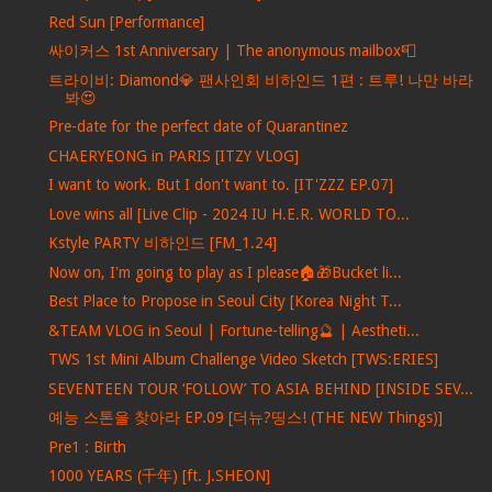
Red Sun [Performance]
싸이커스 1st Anniversary | The anonymous mailbox📮
트라이비: Diamond💎 팬사인회 비하인드 1편 : 트루! 나만 바라
봐😍
Pre-date for the perfect date of Quarantinez
CHAERYEONG in PARIS [ITZY VLOG]
I want to work. But I don't want to. [IT'ZZZ EP.07]
Love wins all [Live Clip - 2024 IU H.E.R. WORLD TO...
Kstyle PARTY 비하인드 [FM_1.24]
Now on, I'm going to play as I please🏠🎁Bucket li...
Best Place to Propose in Seoul City [Korea Night T...
&TEAM VLOG in Seoul | Fortune-telling🔮 | Aestheti...
TWS 1st Mini Album Challenge Video Sketch [TWS:ERIES]
SEVENTEEN TOUR ‘FOLLOW’ TO ASIA BEHIND [INSIDE SEV...
예능 스톤을 찾아라 EP.09 [더뉴?띵스! (THE NEW Things)]
Pre1 : Birth
1000 YEARS (千年) [ft. J.SHEON]