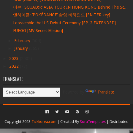
이븐: ’SQUAD:R‘ ASIA TOUR IN HONG KONG Behind The Sc...
엔하이픈: ‘POKÉDANCE’ 촬영 비하인드 [EN-TER key]
Loossemble the U.S Debut Ceremony [EP_2 EXTENDED]
FUEGO [MV Secret Mission]
►
February
(504)
►
January
(565)
►
2023
(2002)
►
2022
(77)
TRANSLATE
Powered by
Translate
Copyright 2023
Tickkorea.com
| Created By
SoraTemplates
| Distributed
By
Gooyaabi Templates