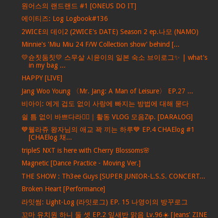
원어스의 랜드랜드 #1 [ONEUS DO IT]
에이티즈: Log Logbook#136
2WICE의 데이2 (2WICE's DATE) Season 2 ep.나모 (NAMO)
Minnie's 'Miu Miu 24 F/W Collection show' behind [...
💛슌칫둠칫💛 스무살 시윤이의 일본 숙소 브이로그✨ | what's
in my bag ...
HAPPY [LIVE]
Jang Woo Young 〈Mr. Jang: A Man of Leisure〉 EP.27 ...
비아이: 에게 겁도 없이 사랑에 빠지는 방법에 대해 묻다
쉴 틈 없이 바쁘다라🏃‍♀｜활동 VLOG 모음Zip. [DARALOG]
💙웰라쥬 왕자님의 애교 꽉 끼는 하루💙 EP.4 CHAElog #1
[CHAElog 채...
tripleS NXT is here with Cherry Blossoms🌸
Magnetic [Dance Practice - Moving Ver.]
THE SHOW : Th3ee Guys [SUPER JUNIOR-L.S.S. CONCERT...
Broken Heart [Performance]
라잇썸: Light-Log (라잇로그) EP. 15 나영이의 방꾸로그
꼬마 유치원 하니 둘 셋 EP.2 잎새반 맑음 Lv.96☀️ [Jeans' ZINE