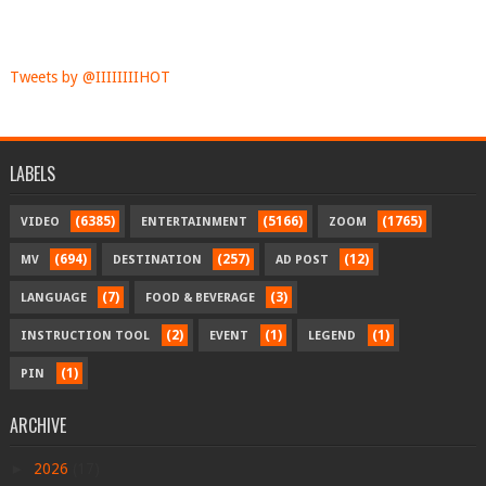
Tweets by @IIIIIIIIHOT
LABELS
(6385)
(5166)
(1765)
VIDEO
ENTERTAINMENT
ZOOM
(694)
(257)
(12)
MV
DESTINATION
AD POST
(7)
(3)
LANGUAGE
FOOD & BEVERAGE
(2)
(1)
(1)
INSTRUCTION TOOL
EVENT
LEGEND
(1)
PIN
ARCHIVE
►
2026
(17)