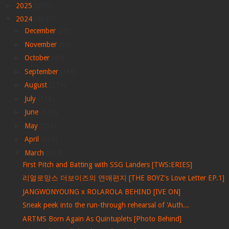
►
2025
(290)
▼
2024
(4047)
►
December
(39)
►
November
(68)
►
October
(86)
►
September
(166)
►
August
(274)
►
July
(316)
►
June
(530)
►
May
(536)
►
April
(399)
▼
March
(564)
First Pitch and Batting with SSG Landers [TWS:ERIES]
리얼로망스 더보이즈의 연애편지 [THE BOYZ's Love Letter EP.1]
JANGWONYOUNG x ROLAROLA BEHIND [IVE ON]
Sneak peek into the run-through rehearsal of 'Auth...
ARTMS Born Again As Quintuplets [Photo Behind]