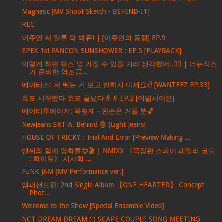
Magnetic [MV Shoot Sketch - BEHIND-IT]
REC
이주연 씨 일루 와 봐유! | [이주연의 동행] EP.9
EPEX 1st FANCON SUNSHOWER : EP.5 [PLAYBACK]
이렇게 하면 땡스 널 가질 수 있을 거라 생각했어..❤️‍🔥 | 더뉴식스
가 준비한 역조공...
에이티즈: 저 뛰는 거 보고 반하지 마세요✌ [WANTEEZ EP.33]
효도 시작했다 효도 끝났다👵👴 EP.2 [여덟시이븐]
에이티투메이저: 육형제 - 왼손은 거들 뿐🏀
NewJeans SKT A. Behind 🤖 [Light Jeans]
HOUSE OF TRICKY : Trial And Error [Preview Making ...
엔써와 함께 영화를😊🎬 | NMIXX 《극장판 스파이 패밀리 코드
: 화이트》 시사회 ...
FUNK JAM [MV Performance ver.]
앰퍼샌드원: 2nd Single Album 【ONE HEARTED】 Concept
Phot...
Welcome to the Show [Special Ensemble Video]
NCT DREAM DREAM ( ) SCAPE COUPLE SONG MEETING