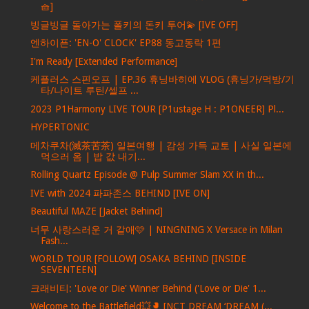
🧺]
빙글빙글 돌아가는 폴키의 돈키 투어💫 [IVE OFF]
엔하이픈: 'EN-O' CLOCK' EP88 동고동락 1편
I'm Ready [Extended Performance]
케플러스 스핀오프 | EP.36 휴닝바히에 VLOG (휴닝가/먹방/기
타/나이트 루틴/셀프 ...
2023 P1Harmony LIVE TOUR [P1ustage H : P1ONEER] Pl...
HYPERTONIC
메차쿠차(滅茶苦茶) 일본여행 | 감성 가득 교토 | 사실 일본에
먹으러 옴 | 밥 값 내기...
Rolling Quartz Episode @ Pulp Summer Slam XX in th...
IVE with 2024 파파존스 BEHIND [IVE ON]
Beautiful MAZE [Jacket Behind]
너무 사랑스러운 거 같애🩷 | NINGNING X Versace in Milan
Fash...
WORLD TOUR [FOLLOW] OSAKA BEHIND [INSIDE
SEVENTEEN]
크래비티: 'Love or Die' Winner Behind ('Love or Die' 1...
Welcome to the Battlefield💥🥊 [NCT DREAM ‘DREAM (...