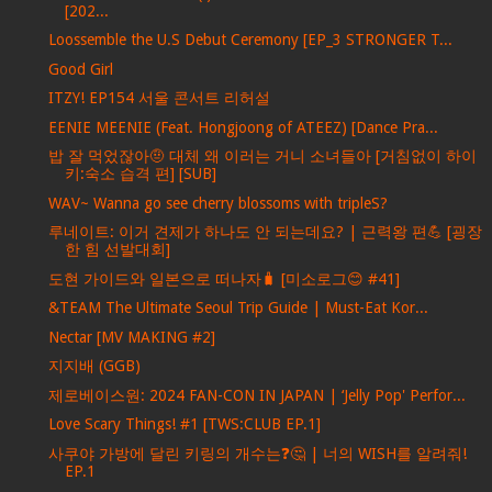
[202...
Loossemble the U.S Debut Ceremony [EP_3 STRONGER T...
Good Girl
ITZY! EP154 서울 콘서트 리허설
EENIE MEENIE (Feat. Hongjoong of ATEEZ) [Dance Pra...
밥 잘 먹었잖아🤨 대체 왜 이러는 거니 소녀들아 [거침없이 하이
키:숙소 습격 편] [SUB]
WAV~ Wanna go see cherry blossoms with tripleS?
루네이트: 이거 견제가 하나도 안 되는데요? | 근력왕 편💪 [굉장
한 힘 선발대회]
도현 가이드와 일본으로 떠나자🧳 [미소로그😊 #41]
&TEAM The Ultimate Seoul Trip Guide | Must-Eat Kor...
Nectar [MV MAKING #2]
지지배 (GGB)
제로베이스원: 2024 FAN-CON IN JAPAN | ‘Jelly Pop' Perfor...
Love Scary Things! #1 [TWS:CLUB EP.1]
사쿠야 가방에 달린 키링의 개수는❓🤔 | 너의 WISH를 알려줘!
EP.1