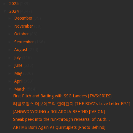
►
2025
(289)
▼
2024
(4047)
►
December
(39)
►
November
(68)
►
October
(86)
►
September
(166)
►
August
(274)
►
July
(316)
►
June
(530)
►
May
(536)
►
April
(399)
▼
March
(564)
First Pitch and Batting with SSG Landers [TWS:ERIES]
리얼로망스 더보이즈의 연애편지 [THE BOYZ's Love Letter EP.1]
JANGWONYOUNG x ROLAROLA BEHIND [IVE ON]
Sneak peek into the run-through rehearsal of 'Auth...
ARTMS Born Again As Quintuplets [Photo Behind]