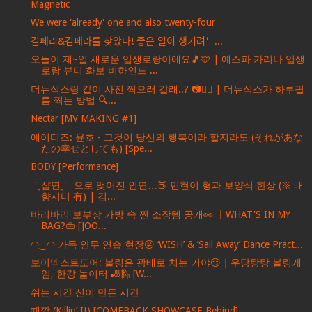
Magnetic
We were 'already' one and also twenty-four
김페리&김페라를 찾았다! 좋은 일이 생기려ᄂ...
오늘이 제~일 새로운 입생로랑이에요🎵🩵 | 에스파 카리나 입생
로랑 뷰티 화보 비하인드 ...
더뉴식스랑 같이 사진 찍으러 갈래..? 📷❤‍🔥 | 더뉴식스가 하루필
름 찍는 방법 🔍...
Nectar [MV MAKING #1]
에이티즈: 윤호 - 그것이 당신의 행복이라 할지라도 (それがあな
たの幸せとしても) [Spe...
BODY [Performance]
˗ˋˏ샵연ˎˊ˗ 으로 맺어진 인연…🍑 민현이 형과 보양식 한상 (※ 내
향시티 有) | 김...
바리바리 보부상 가방 속 찐 소장템 공개👀 ㅣWHAT'S IN MY
BAG?👜 [JOO...
◠‿◠ 가득 안무 연습 현장😝 ‘WISH’ & ’Sail Away’ Dance Pract...
보이넥스트도어: 볼링은 광배로 치는 거야😏｜우당탕탕 볼링게
임, 한강 놀이터 🎳🛝 [W...
쉬는 시간 신이 만든 시간
때깔 (Killin’ It) [COMEBACK SHOWCASE Behind]