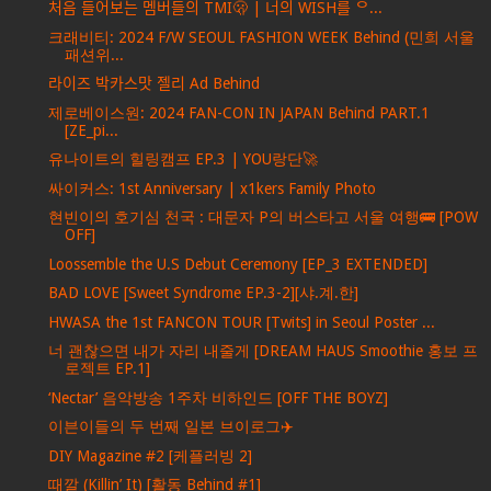
처음 들어보는 멤버들의 TMI🫢 | 너의 WISH를 ᄋ...
크래비티: 2024 F/W SEOUL FASHION WEEK Behind (민희 서울
패션위...
라이즈 박카스맛 젤리 Ad Behind
제로베이스원: 2024 FAN-CON IN JAPAN Behind PART.1
[ZE_pi...
유나이트의 힐링캠프 EP.3 | YOU랑단🚀
싸이커스: 1st Anniversary | x1kers Family Photo
현빈이의 호기심 천국 : 대문자 P의 버스타고 서울 여행🚌 [POW
OFF]
Loossemble the U.S Debut Ceremony [EP_3 EXTENDED]
BAD LOVE [Sweet Syndrome EP.3-2][샤.계.한]
HWASA the 1st FANCON TOUR [Twits] in Seoul Poster ...
너 괜찮으면 내가 자리 내줄게 [DREAM HAUS Smoothie 홍보 프
로젝트 EP.1]
‘Nectar’ 음악방송 1주차 비하인드 [OFF THE BOYZ]
이븐이들의 두 번째 일본 브이로그✈️
DIY Magazine #2 [케플러빙 2]
때깔 (Killin’ It) [활동 Behind #1]