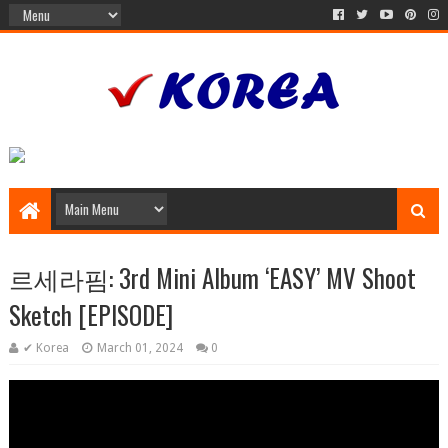
르세라핌: 3rd Mini Album ‘EASY’ MV Shoot
Sketch [EPISODE]
✔ Korea
March 01, 2024
0