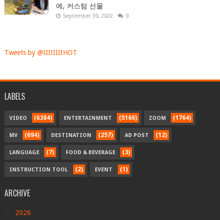
예, 커스텀 선물
September 30, 2022
0
Tweets by @IIIIIIIIHOT
LABELS
(6384)
(5166)
(1764)
VIDEO
ENTERTAINMENT
ZOOM
(694)
(257)
(12)
MV
DESTINATION
AD POST
(7)
(3)
LANGUAGE
FOOD & BEVERAGE
(2)
(1)
INSTRUCTION TOOL
EVENT
ARCHIVE
►
2026
(17)