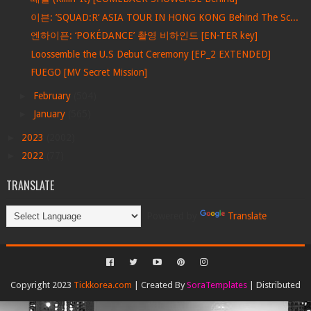
이븐: ’SQUAD:R‘ ASIA TOUR IN HONG KONG Behind The Sc...
엔하이픈: ‘POKÉDANCE’ 촬영 비하인드 [EN-TER key]
Loossemble the U.S Debut Ceremony [EP_2 EXTENDED]
FUEGO [MV Secret Mission]
►
February
(504)
►
January
(565)
►
2023
(2002)
►
2022
(77)
TRANSLATE
Powered by
Translate
Copyright 2023
Tickkorea.com
| Created By
SoraTemplates
| Distributed
By
Gooyaabi Templates