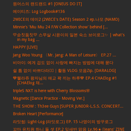
원어스의 랜드랜드 #1 [ONEUS DO IT]
에이티즈: Log Logbook#136
2WICE의 데이2 (2WICE's DATE) Season 2 ep.나모 (NAMO)
Minnie's 'Miu Miu 24 F/W Collection show' behind [...
💛슌칫둠칫💛 스무살 시윤이의 일본 숙소 브이로그✨ | what's
in my bag ...
HAPPY [LIVE]
Jang Woo Young 〈Mr. Jang: A Man of Leisure〉 EP.27 ...
비아이: 에게 겁도 없이 사랑에 빠지는 방법에 대해 묻다
쉴 틈 없이 바쁘다라🏃‍♀｜활동 VLOG 모음Zip. [DARALOG]
💙웰라쥬 왕자님의 애교 꽉 끼는 하루💙 EP.4 CHAElog #1
[CHAElog 채...
tripleS NXT is here with Cherry Blossoms🌸
Magnetic [Dance Practice - Moving Ver.]
THE SHOW : Th3ee Guys [SUPER JUNIOR-L.S.S. CONCERT...
Broken Heart [Performance]
라잇썸: Light-Log (라잇로그) EP. 15 나영이의 방꾸로그
꼬마 유치원 하니 둘 셋 EP.2 잎새반 맑음 Lv.96☀️ [Jeans' ZINE