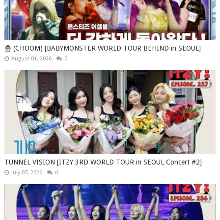
춤 (CHOOM) [BABYMONSTER WORLD TOUR BEHIND in SEOUL]
August 01, 2026
0
TUNNEL VISION [ITZY 3RD WORLD TOUR in SEOUL Concert #2]
July 07, 2026
0