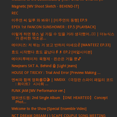
Magnetic [MV Shoot Sketch - BEHIND-IT]
REC
이주연 씨 일루 와 봐유! | [이주연의 동행] EP.9
EPEX 1st FANCON SUNSHOWER : EP.5 [PLAYBACK]
이렇게 하면 땡스 널 가질 수 있을 거라 생각했어..❤️‍🔥 | 더뉴식스
가 준비한 역조공...
에이티즈: 저 뛰는 거 보고 반하지 마세요✌ [WANTEEZ EP.33]
효도 시작했다 효도 끝났다👵👴 EP.2 [여덟시이븐]
에이티투메이저: 육형제 - 왼손은 거들 뿐🏀
NewJeans SKT A. Behind 🤖 [Light Jeans]
HOUSE OF TRICKY : Trial And Error [Preview Making ...
엔써와 함께 영화를😊🎬 | NMIXX 《극장판 스파이 패밀리 코드
: 화이트》 시사회 ...
FUNK JAM [MV Performance ver.]
앰퍼샌드원: 2nd Single Album 【ONE HEARTED】 Concept
Phot...
Welcome to the Show [Special Ensemble Video]
NCT DREAM DREAM ( ) SCAPE COUPLE SONG MEETING