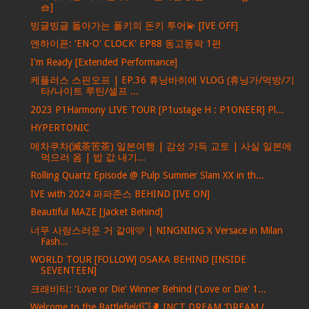
🧺]
빙글빙글 돌아가는 폴키의 돈키 투어💫 [IVE OFF]
엔하이픈: 'EN-O' CLOCK' EP88 동고동락 1편
I'm Ready [Extended Performance]
케플러스 스핀오프 | EP.36 휴닝바히에 VLOG (휴닝가/먹방/기
타/나이트 루틴/셀프 ...
2023 P1Harmony LIVE TOUR [P1ustage H : P1ONEER] Pl...
HYPERTONIC
메차쿠차(滅茶苦茶) 일본여행 | 감성 가득 교토 | 사실 일본에
먹으러 옴 | 밥 값 내기...
Rolling Quartz Episode @ Pulp Summer Slam XX in th...
IVE with 2024 파파존스 BEHIND [IVE ON]
Beautiful MAZE [Jacket Behind]
너무 사랑스러운 거 같애🩷 | NINGNING X Versace in Milan
Fash...
WORLD TOUR [FOLLOW] OSAKA BEHIND [INSIDE
SEVENTEEN]
크래비티: 'Love or Die' Winner Behind ('Love or Die' 1...
Welcome to the Battlefield💥🥊 [NCT DREAM ‘DREAM (...