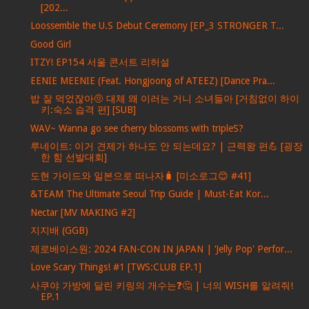
[202...
Loossemble the U.S Debut Ceremony [EP_3 STRONGER T...
Good Girl
ITZY! EP154 서울 콘서트 리허설
EENIE MEENIE (Feat. Hongjoong of ATEEZ) [Dance Pra...
밥 잘 먹었잖아🤨 대체 왜 이러는 거니 소녀들아 [거침없이 하이
키:숙소 습격 편] [SUB]
WAV~ Wanna go see cherry blossoms with tripleS?
루네이트: 이거 견제가 하나도 안 되는데요? | 근력왕 편💪 [굉장
한 힘 선발대회]
도현 가이드와 일본으로 떠나자🧳 [미소로그😊 #41]
&TEAM The Ultimate Seoul Trip Guide | Must-Eat Kor...
Nectar [MV MAKING #2]
지지배 (GGB)
제로베이스원: 2024 FAN-CON IN JAPAN | ‘Jelly Pop' Perfor...
Love Scary Things! #1 [TWS:CLUB EP.1]
사쿠야 가방에 달린 키링의 개수는❓🤔 | 너의 WISH를 알려줘!
EP.1