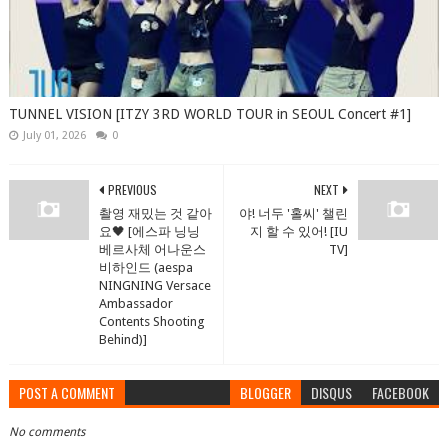
TUNNEL VISION [ITZY 3RD WORLD TOUR in SEOUL Concert #1]
July 01, 2026
0
PREVIOUS
NEXT
촬영 재밌는 것 같아
야! 너두 '홀씨' 챌린
요🖤 [에스파 닝닝
지 할 수 있어! [IU
베르사체 어나운스
TV]
비하인드 (aespa
NINGNING Versace
Ambassador
Contents Shooting
Behind)]
POST A COMMENT
BLOGGER
DISQUS
FACEBOOK
No comments