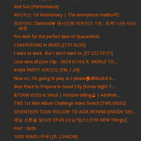
Red Sun [Performance]
싸이커스 1st Anniversary | The anonymous mailbox📮
트라이비: Diamond💎 팬사인회 비하인드 1편 : 트루! 나만 바라
봐😍
Pre-date for the perfect date of Quarantinez
CHAERYEONG in PARIS [ITZY VLOG]
I want to work. But I don't want to. [IT'ZZZ EP.07]
Love wins all [Live Clip - 2024 IU H.E.R. WORLD TO...
Kstyle PARTY 비하인드 [FM_1.24]
Now on, I'm going to play as I please🏠🎁Bucket li...
Best Place to Propose in Seoul City [Korea Night T...
&TEAM VLOG in Seoul | Fortune-telling🔮 | Aestheti...
TWS 1st Mini Album Challenge Video Sketch [TWS:ERIES]
SEVENTEEN TOUR ‘FOLLOW’ TO ASIA BEHIND [INSIDE SEV...
예능 스톤을 찾아라 EP.09 [더뉴?띵스! (THE NEW Things)]
Pre1 : Birth
1000 YEARS (千年) [ft. J.SHEON]