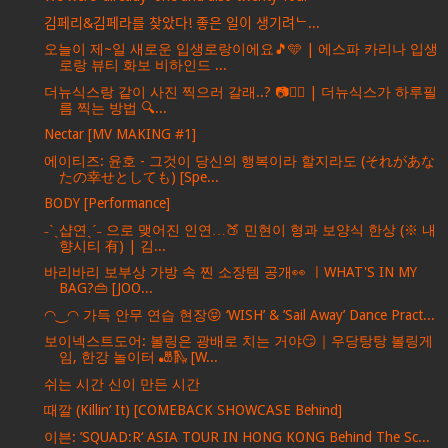
김페리&김페라를 찾았다! 좋은 일이 생기려ᄂ...
오늘이 제~일 새로운 입생로랑이에요🎵🩵 | 에스파 카리나 입생
로랑 뷰티 화보 비하인드 ...
더뉴식스랑 같이 사진 찍으러 갈래..? 📷❤‍🔥 | 더뉴식스가 하루필
름 찍는 방법 🔍...
Nectar [MV MAKING #1]
에이티즈: 윤호 - 그것이 당신의 행복이라 할지라도 (それがあな
たの幸せとしても) [Spe...
BODY [Performance]
˗ˋˏ샵연ˎˊ˗ 으로 맺어진 인연…🍑 민현이 형과 보양식 한상 (※ 내
향시티 有) | 김...
바리바리 보부상 가방 속 찐 소장템 공개👀 ㅣWHAT'S IN MY
BAG?👜 [JOO...
◠‿◠ 가득 안무 연습 현장😝 ‘WISH’ & ’Sail Away’ Dance Pract...
보이넥스트도어: 볼링은 광배로 치는 거야😏｜우당탕탕 볼링게
임, 한강 놀이터 🎳🛝 [W...
쉬는 시간 신이 만든 시간
때깔 (Killin’ It) [COMEBACK SHOWCASE Behind]
이븐: ’SQUAD:R‘ ASIA TOUR IN HONG KONG Behind The Sc...