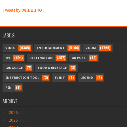
Tweets by @IIIIIIIIHOT
LABELS
(6385)
(5166)
(1765)
VIDEO
ENTERTAINMENT
ZOOM
(694)
(257)
(12)
MV
DESTINATION
AD POST
(7)
(3)
LANGUAGE
FOOD & BEVERAGE
(2)
(1)
(1)
INSTRUCTION TOOL
EVENT
LEGEND
(1)
PIN
ARCHIVE
►
2026
(17)
►
2025
(290)