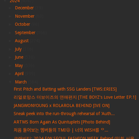
▼
2024
(4047)
►
December
(39)
►
November
(68)
►
October
(86)
►
September
(166)
►
August
(274)
►
July
(316)
►
June
(530)
►
May
(536)
►
April
(399)
▼
March
(564)
First Pitch and Batting with SSG Landers [TWS:ERIES]
리얼로망스 더보이즈의 연애편지 [THE BOYZ's Love Letter EP.1]
JANGWONYOUNG x ROLAROLA BEHIND [IVE ON]
Sneak peek into the run-through rehearsal of 'Auth...
ARTMS Born Again As Quintuplets [Photo Behind]
처음 들어보는 멤버들의 TMI🫢 | 너의 WISH를 ᄋ...
크래비티: 2024 F/W SEOUL FASHION WEEK Behind (민희 서울