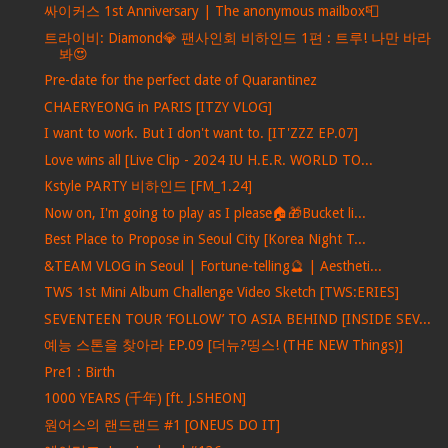
싸이커스 1st Anniversary | The anonymous mailbox📮
트라이비: Diamond💎 팬사인회 비하인드 1편 : 트루! 나만 바라
봐😍
Pre-date for the perfect date of Quarantinez
CHAERYEONG in PARIS [ITZY VLOG]
I want to work. But I don't want to. [IT'ZZZ EP.07]
Love wins all [Live Clip - 2024 IU H.E.R. WORLD TO...
Kstyle PARTY 비하인드 [FM_1.24]
Now on, I'm going to play as I please🏠🎁Bucket li...
Best Place to Propose in Seoul City [Korea Night T...
&TEAM VLOG in Seoul | Fortune-telling🔮 | Aestheti...
TWS 1st Mini Album Challenge Video Sketch [TWS:ERIES]
SEVENTEEN TOUR ‘FOLLOW’ TO ASIA BEHIND [INSIDE SEV...
예능 스톤을 찾아라 EP.09 [더뉴?띵스! (THE NEW Things)]
Pre1 : Birth
1000 YEARS (千年) [ft. J.SHEON]
원어스의 랜드랜드 #1 [ONEUS DO IT]