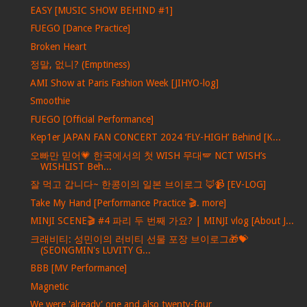
EASY [MUSIC SHOW BEHIND #1]
FUEGO [Dance Practice]
Broken Heart
정말, 없니? (Emptiness)
AMI Show at Paris Fashion Week [JIHYO-log]
Smoothie
FUEGO [Official Performance]
Kep1er JAPAN FAN CONCERT 2024 ‘FLY-HIGH’ Behind [K...
오빠만 믿어💗 한국에서의 첫 WISH 무대🪽 NCT WISH’s
WISHLIST Beh...
잘 먹고 갑니다~ 한콩이의 일본 브이로그 🦊📹 [EV-LOG]
Take My Hand [Performance Practice 🎬. more]
MINJI SCENE🎬 #4 파리 두 번째 가요? | MINJI vlog [About J...
크래비티: 성민이의 러비티 선물 포장 브이로그🎁💝
(SEONGMIN's LUVITY G...
BBB [MV Performance]
Magnetic
We were 'already' one and also twenty-four