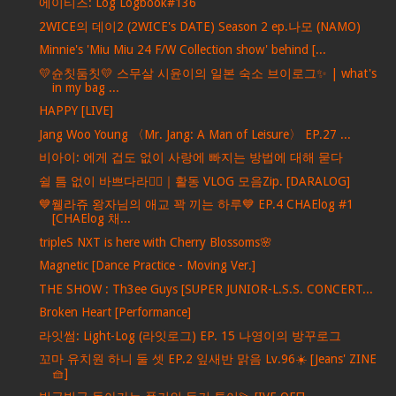
에이티즈: Log Logbook#136
2WICE의 데이2 (2WICE's DATE) Season 2 ep.나모 (NAMO)
Minnie's 'Miu Miu 24 F/W Collection show' behind [...
💛슌칫둠칫💛 스무살 시윤이의 일본 숙소 브이로그✨ | what's
in my bag ...
HAPPY [LIVE]
Jang Woo Young 〈Mr. Jang: A Man of Leisure〉 EP.27 ...
비아이: 에게 겁도 없이 사랑에 빠지는 방법에 대해 묻다
쉴 틈 없이 바쁘다라🏃‍♀｜활동 VLOG 모음Zip. [DARALOG]
💙웰라쥬 왕자님의 애교 꽉 끼는 하루💙 EP.4 CHAElog #1
[CHAElog 채...
tripleS NXT is here with Cherry Blossoms🌸
Magnetic [Dance Practice - Moving Ver.]
THE SHOW : Th3ee Guys [SUPER JUNIOR-L.S.S. CONCERT...
Broken Heart [Performance]
라잇썸: Light-Log (라잇로그) EP. 15 나영이의 방꾸로그
꼬마 유치원 하니 둘 셋 EP.2 잎새반 맑음 Lv.96☀️ [Jeans' ZINE
🧺]