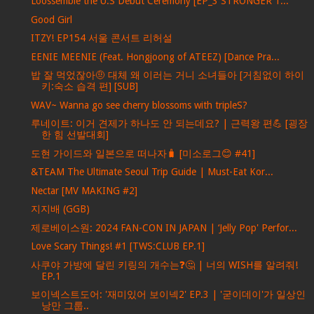
Loossemble the U.S Debut Ceremony [EP_3 STRONGER T...
Good Girl
ITZY! EP154 서울 콘서트 리허설
EENIE MEENIE (Feat. Hongjoong of ATEEZ) [Dance Pra...
밥 잘 먹었잖아🤨 대체 왜 이러는 거니 소녀들아 [거침없이 하이
키:숙소 습격 편] [SUB]
WAV~ Wanna go see cherry blossoms with tripleS?
루네이트: 이거 견제가 하나도 안 되는데요? | 근력왕 편💪 [굉장
한 힘 선발대회]
도현 가이드와 일본으로 떠나자🧳 [미소로그😊 #41]
&TEAM The Ultimate Seoul Trip Guide | Must-Eat Kor...
Nectar [MV MAKING #2]
지지배 (GGB)
제로베이스원: 2024 FAN-CON IN JAPAN | ‘Jelly Pop' Perfor...
Love Scary Things! #1 [TWS:CLUB EP.1]
사쿠야 가방에 달린 키링의 개수는❓🤔 | 너의 WISH를 알려줘!
EP.1
보이넥스트도어: '재미있어 보이넥2' EP.3 | '굳이데이'가 일상인
낭만 그룹..