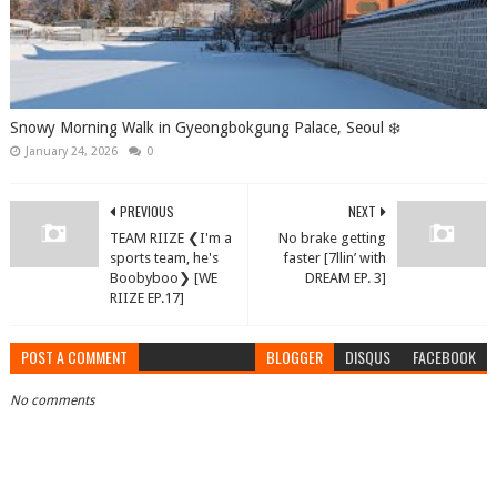
Snowy Morning Walk in Gyeongbokgung Palace, Seoul ❄️
January 24, 2026
0
PREVIOUS
NEXT
TEAM RIIZE ❮I'm a
No brake getting
sports team, he's
faster [7llin’ with
Boobyboo❯ [WE
DREAM EP. 3]
RIIZE EP.17]
POST A COMMENT
BLOGGER
DISQUS
FACEBOOK
No comments