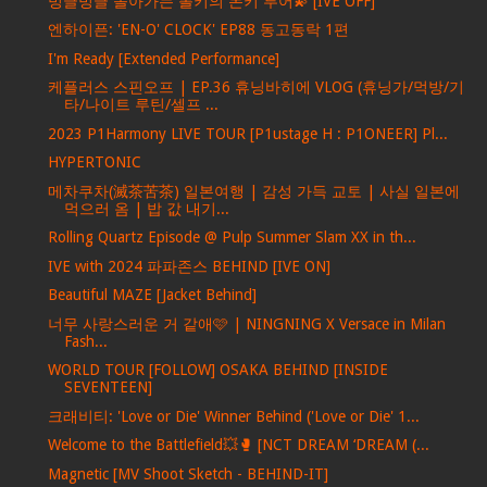
빙글빙글 돌아가는 폴키의 돈키 투어💫 [IVE OFF]
엔하이픈: 'EN-O' CLOCK' EP88 동고동락 1편
I'm Ready [Extended Performance]
케플러스 스핀오프 | EP.36 휴닝바히에 VLOG (휴닝가/먹방/기
타/나이트 루틴/셀프 ...
2023 P1Harmony LIVE TOUR [P1ustage H : P1ONEER] Pl...
HYPERTONIC
메차쿠차(滅茶苦茶) 일본여행 | 감성 가득 교토 | 사실 일본에
먹으러 옴 | 밥 값 내기...
Rolling Quartz Episode @ Pulp Summer Slam XX in th...
IVE with 2024 파파존스 BEHIND [IVE ON]
Beautiful MAZE [Jacket Behind]
너무 사랑스러운 거 같애🩷 | NINGNING X Versace in Milan
Fash...
WORLD TOUR [FOLLOW] OSAKA BEHIND [INSIDE
SEVENTEEN]
크래비티: 'Love or Die' Winner Behind ('Love or Die' 1...
Welcome to the Battlefield💥🥊 [NCT DREAM ‘DREAM (...
Magnetic [MV Shoot Sketch - BEHIND-IT]