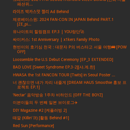
패션위...
라이즈 박카스맛 젤리 Ad Behind
제로베이스원: 2024 FAN-CON IN JAPAN Behind PART.1
[ZE_pi...
유나이트의 힐링캠프 EP.3 | YOU랑단🚀
싸이커스: 1st Anniversary | x1kers Family Photo
현빈이의 호기심 천국 : 대문자 P의 버스타고 서울 여행🚌 [POW
OFF]
Loossemble the U.S Debut Ceremony [EP_3 EXTENDED]
BAD LOVE [Sweet Syndrome EP.3-2][샤.계.한]
HWASA the 1st FANCON TOUR [Twits] in Seoul Poster ...
너 괜찮으면 내가 자리 내줄게 [DREAM HAUS Smoothie 홍보 프
로젝트 EP.1]
‘Nectar’ 음악방송 1주차 비하인드 [OFF THE BOYZ]
이븐이들의 두 번째 일본 브이로그✈️
DIY Magazine #2 [케플러빙 2]
때깔 (Killin’ It) [활동 Behind #1]
Red Sun [Performance]