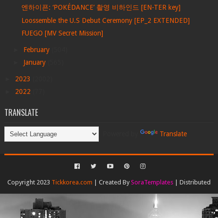
엔하이픈: ‘POKÉDANCE’ 촬영 비하인드 [EN-TER key]
Loossemble the U.S Debut Ceremony [EP_2 EXTENDED]
FUEGO [MV Secret Mission]
►
February
(504)
►
January
(565)
►
2023
(2002)
►
2022
(77)
TRANSLATE
Powered by
Translate
Copyright 2023
Tickkorea.com
| Created By
SoraTemplates
| Distributed
By
Gooyaabi Templates