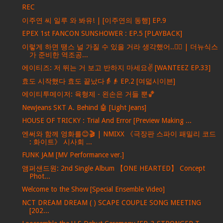
REC
이주연 씨 일루 와 봐유! | [이주연의 동행] EP.9
EPEX 1st FANCON SUNSHOWER : EP.5 [PLAYBACK]
이렇게 하면 땡스 널 가질 수 있을 거라 생각했어..❤️‍🔥 | 더뉴식스
가 준비한 역조공...
에이티즈: 저 뛰는 거 보고 반하지 마세요✌ [WANTEEZ EP.33]
효도 시작했다 효도 끝났다👵👴 EP.2 [여덟시이븐]
에이티투메이저: 육형제 - 왼손은 거들 뿐🏀
NewJeans SKT A. Behind 🤖 [Light Jeans]
HOUSE OF TRICKY : Trial And Error [Preview Making ...
엔써와 함께 영화를😊🎬 | NMIXX 《극장판 스파이 패밀리 코드
: 화이트》 시사회 ...
FUNK JAM [MV Performance ver.]
앰퍼샌드원: 2nd Single Album 【ONE HEARTED】 Concept
Phot...
Welcome to the Show [Special Ensemble Video]
NCT DREAM DREAM ( ) SCAPE COUPLE SONG MEETING
[202...