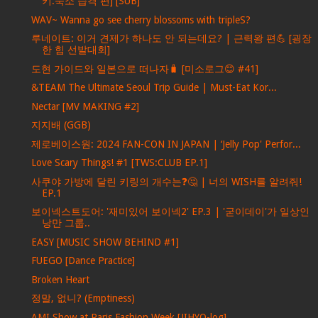
키:숙소 습격 편] [SUB]
WAV~ Wanna go see cherry blossoms with tripleS?
루네이트: 이거 견제가 하나도 안 되는데요? | 근력왕 편💪 [굉장
한 힘 선발대회]
도현 가이드와 일본으로 떠나자🧳 [미소로그😊 #41]
&TEAM The Ultimate Seoul Trip Guide | Must-Eat Kor...
Nectar [MV MAKING #2]
지지배 (GGB)
제로베이스원: 2024 FAN-CON IN JAPAN | ‘Jelly Pop' Perfor...
Love Scary Things! #1 [TWS:CLUB EP.1]
사쿠야 가방에 달린 키링의 개수는❓🤔 | 너의 WISH를 알려줘!
EP.1
보이넥스트도어: '재미있어 보이넥2' EP.3 | '굳이데이'가 일상인
낭만 그룹..
EASY [MUSIC SHOW BEHIND #1]
FUEGO [Dance Practice]
Broken Heart
정말, 없니? (Emptiness)
AMI Show at Paris Fashion Week [JIHYO-log]