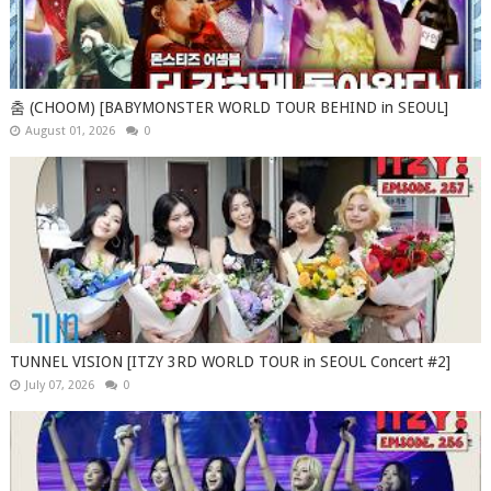
춤 (CHOOM) [BABYMONSTER WORLD TOUR BEHIND in SEOUL]
August 01, 2026
0
TUNNEL VISION [ITZY 3RD WORLD TOUR in SEOUL Concert #2]
July 07, 2026
0