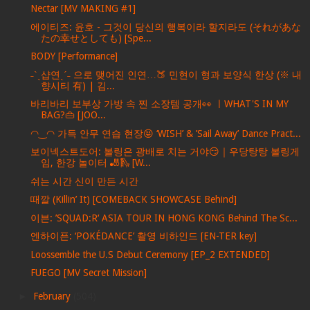
Nectar [MV MAKING #1]
에이티즈: 윤호 - 그것이 당신의 행복이라 할지라도 (それがあな
たの幸せとしても) [Spe...
BODY [Performance]
˗ˋˏ샵연ˎˊ˗ 으로 맺어진 인연…🍑 민현이 형과 보양식 한상 (※ 내
향시티 有) | 김...
바리바리 보부상 가방 속 찐 소장템 공개👀 ㅣWHAT'S IN MY
BAG?👜 [JOO...
◠‿◠ 가득 안무 연습 현장😝 ‘WISH’ & ’Sail Away’ Dance Pract...
보이넥스트도어: 볼링은 광배로 치는 거야😏｜우당탕탕 볼링게
임, 한강 놀이터 🎳🛝 [W...
쉬는 시간 신이 만든 시간
때깔 (Killin’ It) [COMEBACK SHOWCASE Behind]
이븐: ’SQUAD:R‘ ASIA TOUR IN HONG KONG Behind The Sc...
엔하이픈: ‘POKÉDANCE’ 촬영 비하인드 [EN-TER key]
Loossemble the U.S Debut Ceremony [EP_2 EXTENDED]
FUEGO [MV Secret Mission]
►
February
(504)