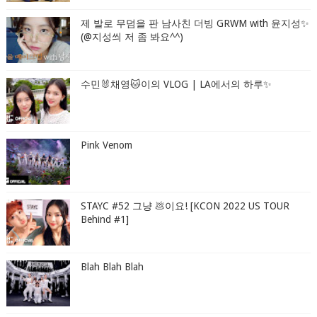
제 발로 무덤을 판 남사친 더빙 GRWM with 윤지성✨
(@지성씌 저 좀 봐요^^)
수민🐰채영🐱이의 VLOG | LA에서의 하루✨
Pink Venom
STAYC #52 그냥 💩이요! [KCON 2022 US TOUR
Behind #1]
Blah Blah Blah