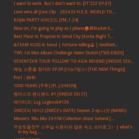
I want to work. But I don't want to. [IT'ZZZ EP.07]
Love wins all [Live Clip - 2024 IU H.E.R. WORLD TO...
Kstyle PARTY 비하인드 [FM_1.24]
Now on, I'm going to play as I please🏠🎁Bucket li...
Best Place to Propose in Seoul City [Korea Night T...
&TEAM VLOG in Seoul | Fortune-telling🔮 | Aestheti...
TWS 1st Mini Album Challenge Video Sketch [TWS:ERIES]
SEVENTEEN TOUR ‘FOLLOW’ TO ASIA BEHIND [INSIDE SEV...
예능 스톤을 찾아라 EP.09 [더뉴?띵스! (THE NEW Things)]
Pre1 : Birth
1000 YEARS (千年) [ft. J.SHEON]
원어스의 랜드랜드 #1 [ONEUS DO IT]
에이티즈: Log Logbook#136
2WICE의 데이2 (2WICE's DATE) Season 2 ep.나모 (NAMO)
Minnie's 'Miu Miu 24 F/W Collection show' behind [...
💛슌칫둠칫💛 스무살 시윤이의 일본 숙소 브이로그✨ | what's
in my bag ...