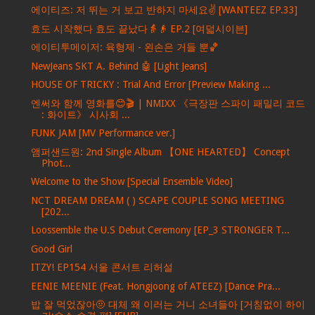
에이티즈: 저 뛰는 거 보고 반하지 마세요✌ [WANTEEZ EP.33]
효도 시작했다 효도 끝났다👵👴 EP.2 [여덟시이븐]
에이티투메이저: 육형제 - 왼손은 거들 뿐🏀
NewJeans SKT A. Behind 🤖 [Light Jeans]
HOUSE OF TRICKY : Trial And Error [Preview Making ...
엔써와 함께 영화를😊🎬 | NMIXX 《극장판 스파이 패밀리 코드
: 화이트》 시사회 ...
FUNK JAM [MV Performance ver.]
앰퍼샌드원: 2nd Single Album 【ONE HEARTED】 Concept
Phot...
Welcome to the Show [Special Ensemble Video]
NCT DREAM DREAM ( ) SCAPE COUPLE SONG MEETING
[202...
Loossemble the U.S Debut Ceremony [EP_3 STRONGER T...
Good Girl
ITZY! EP154 서울 콘서트 리허설
EENIE MEENIE (Feat. Hongjoong of ATEEZ) [Dance Pra...
밥 잘 먹었잖아🤨 대체 왜 이러는 거니 소녀들아 [거침없이 하이