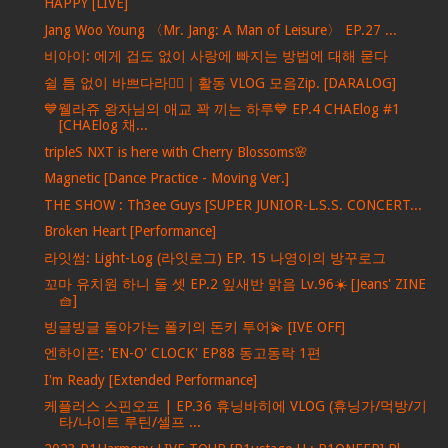
HAPPY [LIVE]
Jang Woo Young 〈Mr. Jang: A Man of Leisure〉 EP.27 ...
비아이: 에게 겁도 없이 사랑에 빠지는 방법에 대해 묻다
쉴 틈 없이 바쁘다라🏃‍♀｜활동 VLOG 모음Zip. [DARALOG]
💙웰라쥬 왕자님의 애교 꽉 끼는 하루💙 EP.4 CHAElog #1
[CHAElog 채...
tripleS NXT is here with Cherry Blossoms🌸
Magnetic [Dance Practice - Moving Ver.]
THE SHOW : Th3ee Guys [SUPER JUNIOR-L.S.S. CONCERT...
Broken Heart [Performance]
라잇썸: Light-Log (라잇로그) EP. 15 나영이의 방꾸로그
꼬마 유치원 하니 둘 셋 EP.2 잎새반 맑음 Lv.96☀️ [Jeans' ZINE
🧺]
빙글빙글 돌아가는 폴키의 돈키 투어💫 [IVE OFF]
엔하이픈: 'EN-O' CLOCK' EP88 동고동락 1편
I'm Ready [Extended Performance]
케플러스 스핀오프 | EP.36 휴닝바히에 VLOG (휴닝가/먹방/기
타/나이트 루틴/셀프 ...