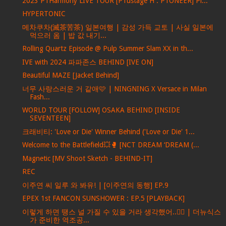
2023 P1Harmony LIVE TOUR [P1ustage H : P1ONEER] Pl...
HYPERTONIC
메차쿠차(滅茶苦茶) 일본여행 | 감성 가득 교토 | 사실 일본에
먹으러 옴 | 밥 값 내기...
Rolling Quartz Episode @ Pulp Summer Slam XX in th...
IVE with 2024 파파존스 BEHIND [IVE ON]
Beautiful MAZE [Jacket Behind]
너무 사랑스러운 거 같애🩷 | NINGNING X Versace in Milan
Fash...
WORLD TOUR [FOLLOW] OSAKA BEHIND [INSIDE
SEVENTEEN]
크래비티: 'Love or Die' Winner Behind ('Love or Die' 1...
Welcome to the Battlefield💥🥊 [NCT DREAM ‘DREAM (...
Magnetic [MV Shoot Sketch - BEHIND-IT]
REC
이주연 씨 일루 와 봐유! | [이주연의 동행] EP.9
EPEX 1st FANCON SUNSHOWER : EP.5 [PLAYBACK]
이렇게 하면 땡스 널 가질 수 있을 거라 생각했어..❤️‍🔥 | 더뉴식스
가 준비한 역조공...