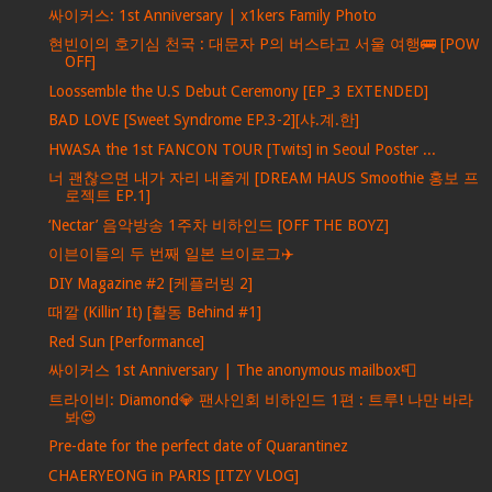
싸이커스: 1st Anniversary | x1kers Family Photo
현빈이의 호기심 천국 : 대문자 P의 버스타고 서울 여행🚌 [POW
OFF]
Loossemble the U.S Debut Ceremony [EP_3 EXTENDED]
BAD LOVE [Sweet Syndrome EP.3-2][샤.계.한]
HWASA the 1st FANCON TOUR [Twits] in Seoul Poster ...
너 괜찮으면 내가 자리 내줄게 [DREAM HAUS Smoothie 홍보 프
로젝트 EP.1]
‘Nectar’ 음악방송 1주차 비하인드 [OFF THE BOYZ]
이븐이들의 두 번째 일본 브이로그✈️
DIY Magazine #2 [케플러빙 2]
때깔 (Killin’ It) [활동 Behind #1]
Red Sun [Performance]
싸이커스 1st Anniversary | The anonymous mailbox📮
트라이비: Diamond💎 팬사인회 비하인드 1편 : 트루! 나만 바라
봐😍
Pre-date for the perfect date of Quarantinez
CHAERYEONG in PARIS [ITZY VLOG]