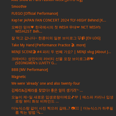
Smoothie
FUEGO [Official Performance]
Kep1er JAPAN FAN CONCERT 2024 ‘FLY-HIGH’ Behind [K...
오빠만 믿어💗 한국에서의 첫 WISH 무대🪽 NCT WISH’s
WISHLIST Beh...
잘 먹고 갑니다~ 한콩이의 일본 브이로그 🦊📹 [EV-LOG]
Take My Hand [Performance Practice 🎬. more]
MINJI SCENE🎬 #4 파리 두 번째 가요? | MINJI vlog [About J...
크래비티: 성민이의 러비티 선물 포장 브이로그🎁💝
(SEONGMIN's LUVITY G...
BBB [MV Performance]
Magnetic
We were 'already' one and also twenty-four
김페리&김페라를 찾았다! 좋은 일이 생기려ᄂ...
오늘이 제~일 새로운 입생로랑이에요🎵🩵 | 에스파 카리나 입생
로랑 뷰티 화보 비하인드 ...
더뉴식스랑 같이 사진 찍으러 갈래..? 📷❤‍🔥 | 더뉴식스가 하루필
름 찍는 방법 🔍...