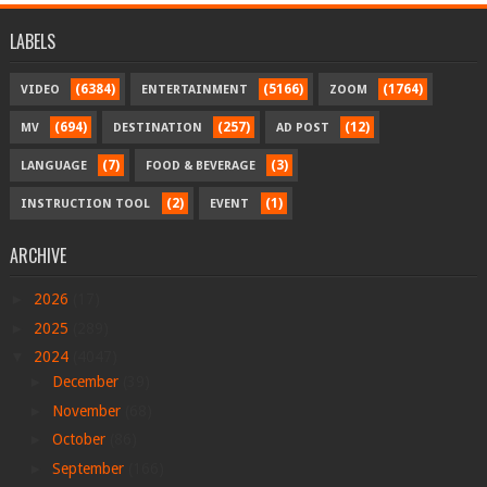
LABELS
(6384)
(5166)
(1764)
VIDEO
ENTERTAINMENT
ZOOM
(694)
(257)
(12)
MV
DESTINATION
AD POST
(7)
(3)
LANGUAGE
FOOD & BEVERAGE
(2)
(1)
INSTRUCTION TOOL
EVENT
ARCHIVE
►
2026
(17)
►
2025
(289)
▼
2024
(4047)
►
December
(39)
►
November
(68)
►
October
(86)
►
September
(166)