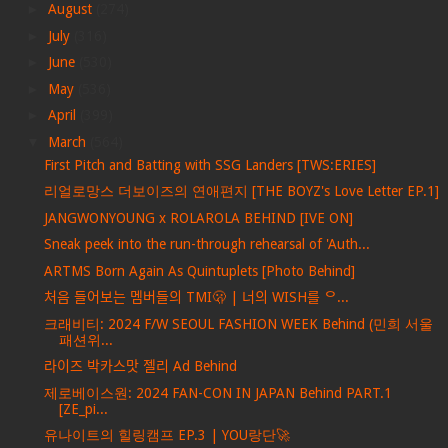
►
August
(274)
►
July
(316)
►
June
(530)
►
May
(536)
►
April
(399)
▼
March
(564)
First Pitch and Batting with SSG Landers [TWS:ERIES]
리얼로망스 더보이즈의 연애편지 [THE BOYZ's Love Letter EP.1]
JANGWONYOUNG x ROLAROLA BEHIND [IVE ON]
Sneak peek into the run-through rehearsal of 'Auth...
ARTMS Born Again As Quintuplets [Photo Behind]
처음 들어보는 멤버들의 TMI🫢 | 너의 WISH를 ᄋ...
크래비티: 2024 F/W SEOUL FASHION WEEK Behind (민희 서울
패션위...
라이즈 박카스맛 젤리 Ad Behind
제로베이스원: 2024 FAN-CON IN JAPAN Behind PART.1
[ZE_pi...
유나이트의 힐링캠프 EP.3 | YOU랑단🚀