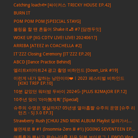
Catching loach🐟 [싸이커스 TRICKY HOUSE EP.42]
BURN IT
POM POM POM [SPEICIAL STAYG]
볼링을 할 땐 흔들어 Shake it 🎳 #7 [담캔두잇]
WOKE UP [XG CDTV LIVE! LIVE! 20240617]
ARRIBA [ATEEZ in COACHELLA #2]
IT'ZZZ Closing Ceremony [IT'ZZZ EP.20]
ABCD [Dance Practice Behind]
엘리트x이마트24 광고 촬영 비하인드 [Down_Link #19]
이런게 내가 말하는 낭만이야❤️ㅣ2023 페스티벌 비하인드
[KIKI TRIP EP.10]
10분 같았던 워터밤 두바이 2024💦 [PLUS 82MAJOR EP.12]
10주년 맞이 '마마無계획' [Special]
슈주의 수명은 몇살까지? 05년생 열아홉쨜 슈주의 운명 [슈주 리
턴즈 - SJ 3.0 EP.3]
Strawberry Rush [CHUU 2ND MINI ALBUM Playlist 달려가서...
불면제로 Ⅲ #1 (Insomnia-Zero Ⅲ #1) [GOING SEVENTEEN EP...
여름휴가 뿌시고 왔습니다🎡 지우 일본 브이로그 | JIWOO Vlog