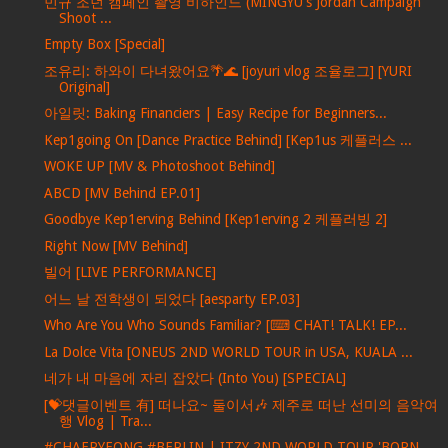
민규 조던 캠페인 촬영 비하인드 (MINGYU's Jordan Campaign
Shoot ...
Empty Box [Special]
조유리: 하와이 다녀왔어요🌴🌊 [joyuri vlog 조율로그] [YURI
Original]
아일릿: Baking Financiers | Easy Recipe for Beginners...
Kep1going On [Dance Practice Behind] [Kep1us 케플러스 ...
WOKE UP [MV & Photoshoot Behind]
ABCD [MV Behind EP.01]
Goodbye Kep1erving Behind [Kep1erving 2 케플러빙 2]
Right Now [MV Behind]
빌어 [LIVE PERFORMANCE]
어느 날 전학생이 되었다 [aesparty EP.03]
Who Are You Who Sounds Familiar? [⌨ CHAT! TALK! EP...
La Dolce Vita [ONEUS 2ND WORLD TOUR in USA, KUALA ...
네가 내 마음에 자리 잡았다 (Into You) [SPECIAL]
[💝댓글이벤트 有] 떠나요~ 둘이서🎶 제주로 떠난 선미의 음악여
행 Vlog | Tra...
#CHAERYEONG #BERLIN | ITZY 2ND WORLD TOUR 'BORN