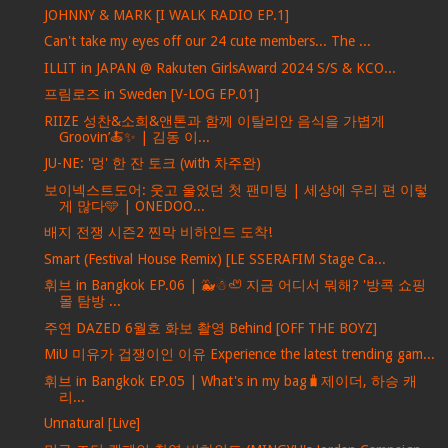
JOHNNY & MARK [I WALK RADIO EP.1]
Can't take my eyes off our 24 cute members... The ...
ILLIT in JAPAN @ Rakuten GirlsAward 2024 S/S & KCO...
프림로즈 in Sweden [V-LOG EP.01]
RIIZE 성찬&소희&앤톤과 함께 이탈리안 음식을 가볍게
Groovin’🍝✨ | 김동 이...
JU-NE: '멍' 한 잔 토크 (with 차주완)
보이넥스트도어: 웃고 울었던 첫 팬미팅 | 세상에 우리 편 이렇
게 많다🩵 | ONEDOO...
배지 전쟁 시즌2 찐막 비하인드 도착!
Smart (Festival House Remix) [LE SSERAFIM Stage Ca...
휘브 in Bangkok EP.06 | 🐳☃🦥 지금 어디서 뭐해? '방콕 쇼핑
몰 탐방 ...
주연 DAZED 6월호 화보 촬영 Behind [OFF THE BOYZ]
MiU 미유가 겁쟁이인 이유 Experience the latest trending gam...
휘브 in Bangkok EP.05 | What's in my bag🧳제이더, 하승 캐
리...
Unnatural [Live]