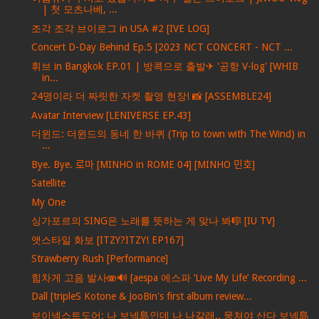
| 첫 모츠나베, ...
조각 조각 브이로그 in USA #2 [IVE LOG]
Concert D-Day Behind Ep.5 [2023 NCT CONCERT - NCT ...
휘브 in Bangkok EP.01 | 방콕으로 출발✈ '공항 V-log' [WHIB
in...
24명이라 더 짜릿한 자켓 촬영 현장! 📸 [ASSEMBLE24]
Avatar Interview [LENIVERSE EP.43]
더윈드: 더윈드의 동네 한 바퀴 (Trip to town with The Wind) in
...
Bye. Bye. 로마 [MINHO in ROME 04] [MINHO 민호]
Satellite
My One
싱가포르의 SING은 노래를 뜻하는 게 맞나 봐🎼 [IU TV]
앳스타일 화보 [ITZY?ITZY! EP167]
Strawberry Rush [Performance]
힘차게 고음 발사🫨🔊 [aespa 에스파 ‘Live My Life’ Recording ...
Dall [tripleS Kotone & JooBin's first album review...
보이넥스트도어: 나 보넥島인데 나 나갈래.. 뭉쳐야 산다 보넥島