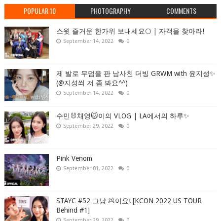
POPULAR 10
PHOTOGRAPHY
COMMENTS
스윗 즐거운 한가위 보내세요🌕 | 자객을 찾아라!
September 14, 2022
0
제 발로 무덤을 판 남사친 더빙 GRWM with 윤지성✨
(@지성씌 저 좀 봐요^^)
September 14, 2022
0
수민🐰채영🐱이의 VLOG | LA에서의 하루✨
September 29, 2022
0
Pink Venom
September 01, 2022
0
STAYC #52 그냥 💩이요! [KCON 2022 US TOUR
Behind #1]
September 29, 2022
0