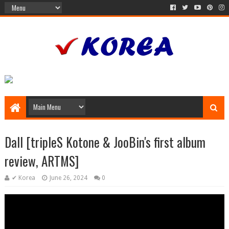
Dall [tripleS Kotone & JooBin's first album
review, ARTMS]
✔ Korea
June 26, 2024
0