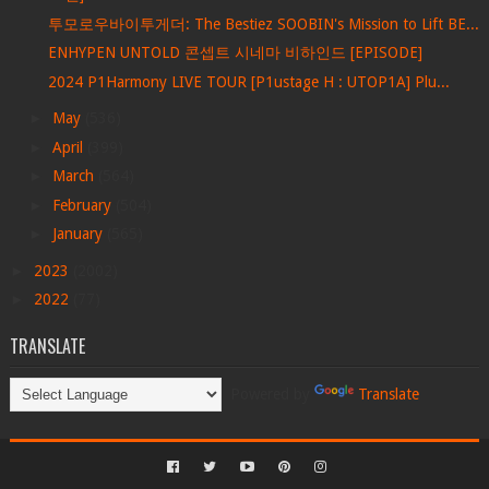
투모로우바이투게더: The Bestiez SOOBIN's Mission to Lift BE...
ENHYPEN UNTOLD 콘셉트 시네마 비하인드 [EPISODE]
2024 P1Harmony LIVE TOUR [P1ustage H : UTOP1A] Plu...
►
May
(536)
►
April
(399)
►
March
(564)
►
February
(504)
►
January
(565)
►
2023
(2002)
►
2022
(77)
TRANSLATE
Powered by
Translate