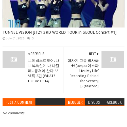
TUNNEL VISION [ITZY 3RD WORLD TOUR in SEOUL Concert #1]
July 01, 2026
0
PREVIOUS
NEXT
보이넥스트도어: 나
힘차게 고음 발사🫨
보넥島인데 나 나갈
🔊 [aespa 에스파
래.. 뭉쳐야 산다 보
‘Live My Life’
넥島 2편 [WHAT?
Recording Behind
DOOR! EP.14]
The Scenes]
[R(ae)cord]
POST A COMMENT
BLOGGER
DISQUS
FACEBOOK
No comments