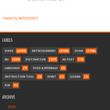
Tweets by @IIIIIIIIHOT
LABELS
(6385)
(5166)
(1765)
VIDEO
ENTERTAINMENT
ZOOM
(694)
(257)
(12)
MV
DESTINATION
AD POST
(7)
(3)
LANGUAGE
FOOD & BEVERAGE
(2)
(1)
(1)
INSTRUCTION TOOL
EVENT
LEGEND
(1)
PIN
ARCHIVE
►
2026
(17)