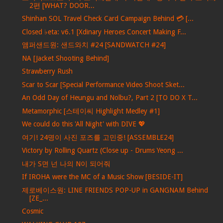
2편 [WHAT? DOOR...
Shinhan SOL Travel Check Card Campaign Behind 💳 [...
Closed ♭eta: v6.1 [Xdinary Heroes Concert Making F...
앰퍼샌드원: 샌드와치 #24 [SANDWATCH #24]
NA [Jacket Shooting Behind]
Strawberry Rush
Scar to Scar [Special Performance Video Shoot Sket...
An Odd Day of Heungu and Nolbu?, Part 2 [TO DO X T...
Metamorphic [스테이씨 Highlight Medley #1]
We could do this 'All Night' with DIVE 💖
여기! 24명이 사진 포즈를 고민중! [ASSEMBLE24]
Victory by Rolling Quartz (Close up - Drums Yeong ...
내가 S면 넌 나의 N이 되어줘
If IROHA were the MC of a Music Show [BESIDE-IT]
제로베이스원: LINE FRIENDS POP-UP in GANGNAM Behind
[ZE_...
Cosmic