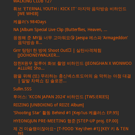
WALKING CLUB 127
휘브 'ETERNAL YOUTH : KICK IT' 마지막 음악방송 비하인드
[WE WHIB]
케플러's 984Days
NA [Album Special Live Clip (Butterflies, Heaven, ...
응원해 준 MY들 너무 고마워요😘 [aespa 에스파 ‘Armageddon’
음악방송 B...
Grrr 탕탕! 한 방에 Shoot Out💥 | 실탄사격체험
[JOOHONEYWALKER...
정한X원우 얼루어 화보 촬영 비하인드 (JEONGHAN X WONWOO
ALLURE Sho...
왕을 위해 (또) 무리하는 충신넥스트도어의 숨 막히는 아첨 대결
| 말발 차력쇼 킹 솔로몬...
Sullin.SSS
투어스: 'KCON JAPAN 2024' 비하인드 [TWS:ERIES]
RIIZING [UNBOXING of RIIZE Album]
'Shooting Star' 활동 Behind #1 [Kep1us 케플러스 EP.95]
HYEONGJUN PRE-MEETING 형준 [STEP-UP proj. EP.00]
제 건 미슐랭이잖아요~ [T-FOOD 'Key'chen #1] [KEY 키 & TEN
텐]