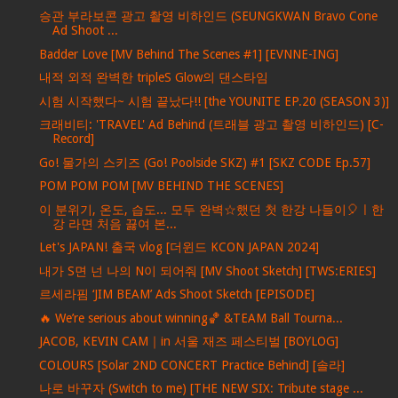
승관 부라보콘 광고 촬영 비하인드 (SEUNGKWAN Bravo Cone
Ad Shoot ...
Badder Love [MV Behind The Scenes #1] [EVNNE-ING]
내적 외적 완벽한 tripleS Glow의 댄스타임
시험 시작했다~ 시험 끝났다!! [the YOUNITE EP.20 (SEASON 3)]
크래비티: 'TRAVEL' Ad Behind (트래블 광고 촬영 비하인드) [C-
Record]
Go! 물가의 스키즈 (Go! Poolside SKZ) #1 [SKZ CODE Ep.57]
POM POM POM [MV BEHIND THE SCENES]
이 분위기, 온도, 습도... 모두 완벽☆했던 첫 한강 나들이🎈ㅣ한
강 라면 처음 끓여 본...
Let's JAPAN! 출국 vlog [더윈드 KCON JAPAN 2024]
내가 S면 넌 나의 N이 되어줘 [MV Shoot Sketch] [TWS:ERIES]
르세라핌 ‘JIM BEAM’ Ads Shoot Sketch [EPISODE]
🔥 We’re serious about winning🏀 &TEAM Ball Tourna...
JACOB, KEVIN CAM｜in 서울 재즈 페스티벌 [BOYLOG]
COLOURS [Solar 2ND CONCERT Practice Behind] [솔라]
나로 바꾸자 (Switch to me) [THE NEW SIX: Tribute stage ...