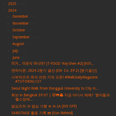
►
2025
(290)
▼
2024
(4047)
►
December
(39)
►
November
(68)
►
October
(86)
►
September
(166)
►
August
(274)
►
July
(316)
▼
June
(530)
이거... 이유식 아니야? [T-FOOD 'Key'chen #2] [KEY...
엔하이픈: 2024 2분기 결산 (EN- Co. EP.2) [분기결산]
사부작즈의 즉석 라면 가게 오픈! #WalkDailyMagazine
#TUTORIAL127
Seoul Night Walk From Dongguk University to City H...
휘브 in Bangkok EP.07 | 😻🐸👻 지금 어디서 뭐해? '형아들과
헬스장에...
밥심즈의 🥘 밥심 기행 🍚 in LA [IVE OFF]
SABOTAGE 활동 기록 📼 [Eun-Behind]