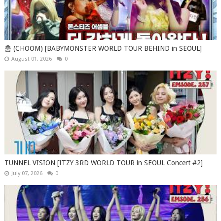
춤 (CHOOM) [BABYMONSTER WORLD TOUR BEHIND in SEOUL]
August 01, 2026
0
TUNNEL VISION [ITZY 3RD WORLD TOUR in SEOUL Concert #2]
July 07, 2026
0