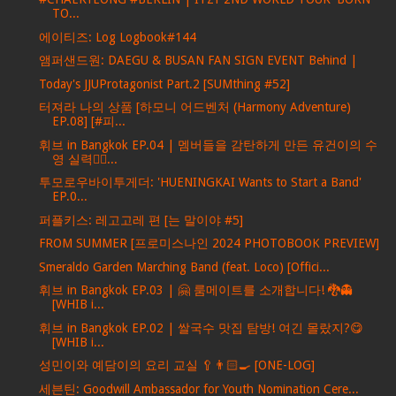
TO...
에이티즈: Log Logbook#144
앰퍼샌드원: DAEGU & BUSAN FAN SIGN EVENT Behind |
Today's JJUProtagonist Part.2 [SUMthing #52]
터져라 나의 상품 [하모니 어드벤처 (Harmony Adventure)
EP.08] [#피...
휘브 in Bangkok EP.04 | 멤버들을 감탄하게 만든 유건이의 수
영 실력🏊‍♂...
투모로우바이투게더: 'HUENINGKAI Wants to Start a Band'
EP.0...
퍼플키스: 레고고레 편 [는 말이야 #5]
FROM SUMMER [프로미스나인 2024 PHOTOBOOK PREVIEW]
Smeraldo Garden Marching Band (feat. Loco) [Offici...
휘브 in Bangkok EP.03 | 🤗 룸메이트를 소개합니다! 🐉👻
[WHIB i...
휘브 in Bangkok EP.02 | 쌀국수 맛집 탐방! 여긴 몰랐지?😋
[WHIB i...
성민이와 예담이의 요리 교실 🥄👨🏻‍🍳 [ONE-LOG]
세븐틴: Goodwill Ambassador for Youth Nomination Cere...