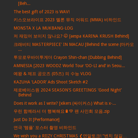
[Beh...
The best gift of 2023 is WAV!
키스오브라이프 2023 멜론 뮤직 어워드 (MMA) 비하인드
MONSTA X LA MUKBANG-LOG
저 재밌어 보이지 않나요? 🤭 [aespa KARINA KRUSH Behind]
크래비티 MASTERPIECE' IN MACAU [Behind the scene (마카오
...
투모로우바이투게더 Crayon Shin-chan [Dubbing Behind]
AMNESIA [2023 WOODZ World Tour ‘OO-LI and’ in Seou...
예왕 & 제프 공오즈 (05즈) 의 수능 VLOG
KAZUHA ‘LADOR’ Ads Shoot Sketch #2
제로베이스원 2024 SEASON'S GREETINGS 'Good Night’
Behind
Does it work as I write? [xikers (싸이커스) What is x-...
우린 함께라서 더 행복해요🔋💚 팬 사인회 모음.zip
Just Do It [Performance]
연극 '템플' 포스터 촬영 비하인드
We wish you a RIIZY CHRISTMAS ❮연말토크! “변치 않길…