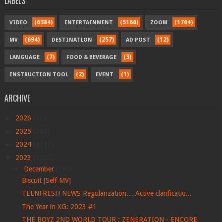
LABELS
(6384)
(5166)
(1764)
VIDEO
ENTERTAINMENT
ZOOM
(694)
(257)
(12)
MV
DESTINATION
AD POST
(7)
(3)
LANGUAGE
FOOD & BEVERAGE
(2)
(1)
INSTRUCTION TOOL
EVENT
ARCHIVE
►
2026
(17)
►
2025
(289)
►
2024
(4047)
▼
2023
(2002)
▼
December
(550)
Biscuit [Self MV]
TEENFRESH NEWS Regularization… Active clarificatio...
The Year in XG: 2023 #1
THE BOYZ 2ND WORLD TOUR : ZENERATION - ENCORE