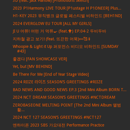
3D (feat. Jack Harlow) [Promotions Sketch]
2023 P1Harmony LIVE TOUR [P1ustage H P1ONEER] Plus...
H1-KEY 2023 뮤직뱅크 글로벌 페스티벌 비하인드 [BEH1ND]
2024 EVERGLOW EU TOUR [ALL MY GIRLS]
JI U 어쮸! 어떤 거 먹쮸🍳 (feat.🐥) EP.04-2 두비두바
지하철 광고 보기! (feat. 뜨끈한 어묵)👀🥰🍢
Whoopie & Light it Up 퍼포먼스 비디오 비하인드 [SUMDAY
#43]
좋겠다 [FAN SHOWCASE VER]
Yet, but [MV BEHIND]
Be There For Me [End of Year Stage Video]
2024 RIIZE 라이즈 SEASON’S GREETINGS #RIIZE
BAD NEWS AND GOOD NEWS EP.3 [2nd Mini Album BORN T...
2024 NCT DREAM SEASON’S GREETINGS #NCTDREAM
ZEROBASEONE MELTING POINT [The 2nd Mini Album 앨범
활...
2024 NCT 127 SEASON’S GREETINGS #NCT127
엔하이픈 2023 SBS 가요대전 Performance Practice