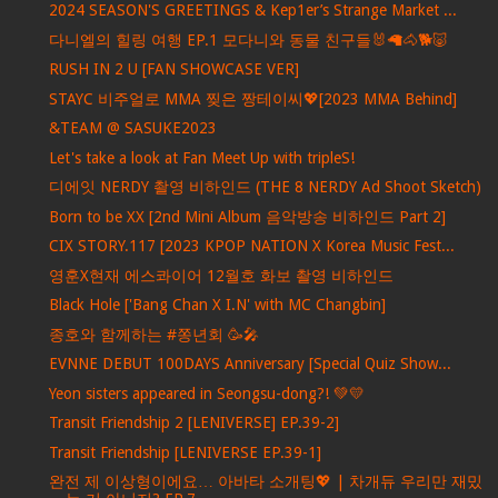
2024 SEASON'S GREETINGS & Kep1er’s Strange Market ...
다니엘의 힐링 여행 EP.1 모다니와 동물 친구들🐰🦙🐴🐕🐷
RUSH IN 2 U [FAN SHOWCASE VER]
STAYC 비주얼로 MMA 찢은 짱테이씨💖[2023 MMA Behind]
&TEAM @ SASUKE2023
Let's take a look at Fan Meet Up with tripleS!
디에잇 NERDY 촬영 비하인드 (THE 8 NERDY Ad Shoot Sketch)
Born to be XX [2nd Mini Album 음악방송 비하인드 Part 2]
CIX STORY.117 [2023 KPOP NATION X Korea Music Fest...
영훈X현재 에스콰이어 12월호 화보 촬영 비하인드
Black Hole ['Bang Chan X I.N' with MC Changbin]
종호와 함께하는 #쫑년회 🥳🎤
EVNNE DEBUT 100DAYS Anniversary [Special Quiz Show...
Yeon sisters appeared in Seongsu-dong?! 💚💛
Transit Friendship 2 [LENIVERSE] EP.39-2]
Transit Friendship [LENIVERSE EP.39-1]
완전 제 이상형이에요… 아바타 소개팅💖 | 차개듀 우리만 재밌