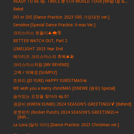
READY TO BE ep. TWICE @ 5TH WORLD TOUR [Wrap Up &...
Rebel
DO or DIE [Dance Practice: 2023 SBS 가요대전 ver.]
Sensitive [Special Dance Practice: X-mas Ver.]
크리스마스 뒷풀이🎄🌨🎅
BETTER WATCH OUT, Part 2
LIMELIGHT 2023 Year End
에이티즈 크리스마스의 축복🎄🎤
크리스마스처럼 [MV BEHIND]
고백 / 박혜경 [SUMPLY]
조유리 (JO YURI) HAPPY YURISTMAS!❄️
WE wish you a merry christMAS [ONEWE (원위) Special]
숨어있는 요정을 찾아라 ep.01
권은비 (KWON EUNBI) 2024 SEASON'S GREETINGS🍹 [Behind]
로켓펀치 (Rocket Punch) 2024 SEASON'S GREETINGS🥕
[Beh...
La Luna (달의 아이) [Dance Practice: 2023 Christmas ver.]