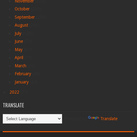
►
November
(372)
►
October
(238)
►
September
(259)
►
August
(243)
►
July
(120)
►
June
(73)
►
May
(67)
►
April
(19)
►
March
(21)
►
February
(16)
►
January
(24)
►
2022
(77)
TRANSLATE
Powered by
Translate