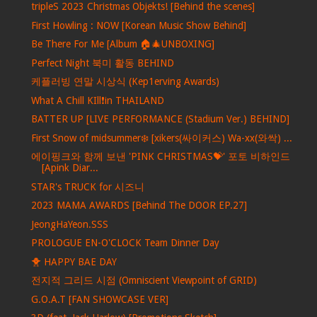
tripleS 2023 Christmas Objekts! [Behind the scenes]
First Howling : NOW [Korean Music Show Behind]
Be There For Me [Album 🏠🎄UNBOXING]
Perfect Night 북미 활동 BEHIND
케플러빙 연말 시상식 (Kep1erving Awards)
What A Chill KIll❗️in THAILAND
BATTER UP [LIVE PERFORMANCE (Stadium Ver.) BEHIND]
First Snow of midsummer❄️ [xikers(싸이커스) Wa-xx(와싹) ...
에이핑크와 함께 보낸 'PINK CHRISTMAS💝' 포토 비하인드
[Apink Diar...
STAR's TRUCK for 시즈니
2023 MAMA AWARDS [Behind The DOOR EP.27]
JeongHaYeon.SSS
PROLOGUE EN-O'CLOCK Team Dinner Day
🐥 HAPPY BAE DAY
전지적 그리드 시점 (Omniscient Viewpoint of GRID)
G.O.A.T [FAN SHOWCASE VER]