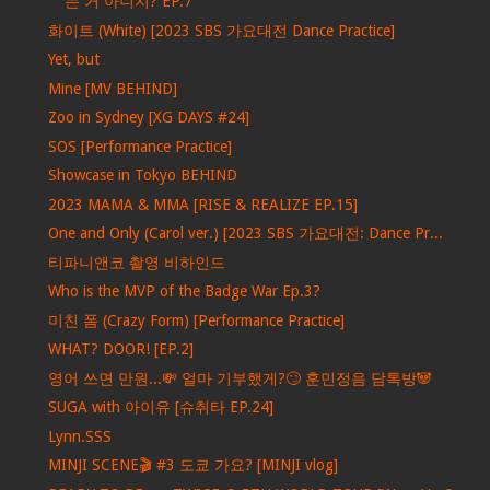
는 거 아니지? EP.7
화이트 (White) [2023 SBS 가요대전 Dance Practice]
Yet, but
Mine [MV BEHIND]
Zoo in Sydney [XG DAYS #24]
SOS [Performance Practice]
Showcase in Tokyo BEHIND
2023 MAMA & MMA [RISE & REALIZE EP.15]
One and Only (Carol ver.) [2023 SBS 가요대전: Dance Pr...
티파니앤코 촬영 비하인드
Who is the MVP of the Badge War Ep.3?
미친 폼 (Crazy Form) [Performance Practice]
WHAT? DOOR! [EP.2]
영어 쓰면 만원...💸 얼마 기부했게?🙄 훈민정음 담톡방🐼
SUGA with 아이유 [슈취타 EP.24]
Lynn.SSS
MINJI SCENE🎬 #3 도쿄 가요? [MINJI vlog]