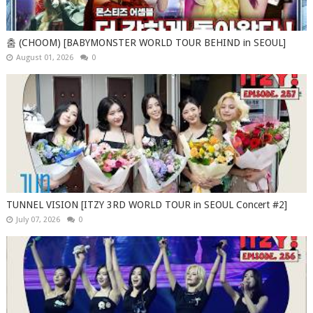
춤 (CHOOM) [BABYMONSTER WORLD TOUR BEHIND in SEOUL]
August 01, 2026
0
TUNNEL VISION [ITZY 3RD WORLD TOUR in SEOUL Concert #2]
July 07, 2026
0