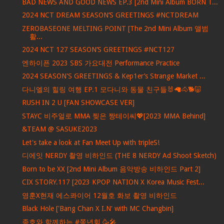
BAD NEWS AND GOOD NEWS EP.3 [2nd Mini Album BORN T...
2024 NCT DREAM SEASON’S GREETINGS #NCTDREAM
ZEROBASEONE MELTING POINT [The 2nd Mini Album 앨범
활...
2024 NCT 127 SEASON’S GREETINGS #NCT127
엔하이픈 2023 SBS 가요대전 Performance Practice
2024 SEASON'S GREETINGS & Kep1er’s Strange Market ...
다니엘의 힐링 여행 EP.1 모다니와 동물 친구들🐰🦙🐴🐕🐷
RUSH IN 2 U [FAN SHOWCASE VER]
STAYC 비주얼로 MMA 찢은 짱테이씨💖[2023 MMA Behind]
&TEAM @ SASUKE2023
Let's take a look at Fan Meet Up with tripleS!
디에잇 NERDY 촬영 비하인드 (THE 8 NERDY Ad Shoot Sketch)
Born to be XX [2nd Mini Album 음악방송 비하인드 Part 2]
CIX STORY.117 [2023 KPOP NATION X Korea Music Fest...
영훈X현재 에스콰이어 12월호 화보 촬영 비하인드
Black Hole ['Bang Chan X I.N' with MC Changbin]
종호와 함께하는 #쫑년회 🥳🎤