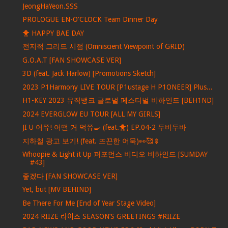
JeongHaYeon.SSS
PROLOGUE EN-O'CLOCK Team Dinner Day
🐥 HAPPY BAE DAY
전지적 그리드 시점 (Omniscient Viewpoint of GRID)
G.O.A.T [FAN SHOWCASE VER]
3D (feat. Jack Harlow) [Promotions Sketch]
2023 P1Harmony LIVE TOUR [P1ustage H P1ONEER] Plus...
H1-KEY 2023 뮤직뱅크 글로벌 페스티벌 비하인드 [BEH1ND]
2024 EVERGLOW EU TOUR [ALL MY GIRLS]
JI U 어쮸! 어떤 거 먹쮸🍳 (feat.🐥) EP.04-2 두비두바
지하철 광고 보기! (feat. 뜨끈한 어묵)👀🥰🍢
Whoopie & Light it Up 퍼포먼스 비디오 비하인드 [SUMDAY
#43]
좋겠다 [FAN SHOWCASE VER]
Yet, but [MV BEHIND]
Be There For Me [End of Year Stage Video]
2024 RIIZE 라이즈 SEASON’S GREETINGS #RIIZE