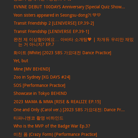
EVNNE DEBUT 100DAYS Anniversary [Special Quiz Show...
Yeon sisters appeared in Seongsu-dong?! 💚💛
Transit Friendship 2 [LENIVERSE] EP.39-2]
Transit Friendship [LENIVERSE EP.39-1]
완전 제 이상형이에요… 아바타 소개팅💖 | 차개듀 우리만 재밌
는 거 아니지? EP.7
화이트 (White) [2023 SBS 가요대전 Dance Practice]
Yet, but
Mine [MV BEHIND]
Zoo in Sydney [XG DAYS #24]
SOS [Performance Practice]
Showcase in Tokyo BEHIND
2023 MAMA & MMA [RISE & REALIZE EP.15]
One and Only (Carol ver.) [2023 SBS 가요대전: Dance Pr...
티파니앤코 촬영 비하인드
Who is the MVP of the Badge War Ep.3?
미친 폼 (Crazy Form) [Performance Practice]