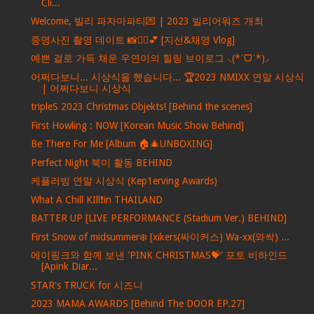
Cli...
Welcome, 빌리 파자마파티💌 | 2023 빌리어워즈 개최
증명사진 촬영 데이트 📸🙍‍♀️💕 [지선&채영 Vlog]
예쁜 걸로 가득 채운 우연이의 힐링 브이로그 ⸜(*ˊᗜˋ*)⸝
어쩌다보니... 시상식을 했습니다... 🏆2023 NMIXX 연말 시상식
| 어쩌다보니 시상식
tripleS 2023 Christmas Objekts! [Behind the scenes]
First Howling : NOW [Korean Music Show Behind]
Be There For Me [Album 🏠🎄UNBOXING]
Perfect Night 북미 활동 BEHIND
케플러빙 연말 시상식 (Kep1erving Awards)
What A Chill KIll❗️in THAILAND
BATTER UP [LIVE PERFORMANCE (Stadium Ver.) BEHIND]
First Snow of midsummer❄️ [xikers(싸이커스) Wa-xx(와싹) ...
에이핑크와 함께 보낸 'PINK CHRISTMAS💝' 포토 비하인드
[Apink Diar...
STAR's TRUCK for 시즈니
2023 MAMA AWARDS [Behind The DOOR EP.27]