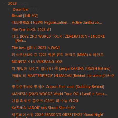
▼
2023
(2002)
▼
December
(550)
Biscuit [Self MV]
TEENFRESH NEWS Regularization… Active clarificatio...
The Year in XG: 2023 #1
THE BOYZ 2ND WORLD TOUR : ZENERATION - ENCORE
[Beh...
The best gift of 2023 is WAV!
키스오브라이프 2023 멜론 뮤직 어워드 (MMA) 비하인드
MONSTA X LA MUKBANG-LOG
저 재밌어 보이지 않나요? 🤭 [aespa KARINA KRUSH Behind]
크래비티 MASTERPIECE' IN MACAU [Behind the scene (마카오
...
투모로우바이투게더 Crayon Shin-chan [Dubbing Behind]
AMNESIA [2023 WOODZ World Tour ‘OO-LI and’ in Seou...
예왕 & 제프 공오즈 (05즈) 의 수능 VLOG
KAZUHA ‘LADOR’ Ads Shoot Sketch #2
제로베이스원 2024 SEASON'S GREETINGS 'Good Night’