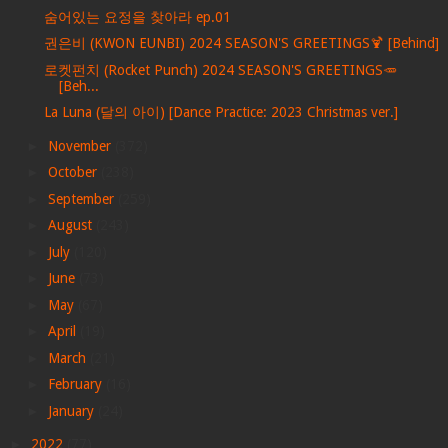
숨어있는 요정을 찾아라 ep.01
권은비 (KWON EUNBI) 2024 SEASON'S GREETINGS🍹 [Behind]
로켓펀치 (Rocket Punch) 2024 SEASON'S GREETINGS🥕
[Beh...
La Luna (달의 아이) [Dance Practice: 2023 Christmas ver.]
►
November
(372)
►
October
(238)
►
September
(259)
►
August
(243)
►
July
(120)
►
June
(73)
►
May
(67)
►
April
(19)
►
March
(21)
►
February
(16)
►
January
(24)
►
2022
(77)