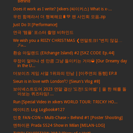
Behind
Does it work as I write? [xikers (싸이커스) What is x-...
우린 함께라서 더 행복해요🔋💚 팬 사인회 모음.zip
Just Do It [Performance]
연극 '템플' 포스터 촬영 비하인드
We wish you a RIIZY CHRISTMAS ❮연말토크! “변치 않길…
𝓕𝓸...
환승 아일랜드 (EXchange Island) #2 [SKZ CODE Ep.44]
우정이 얼마나 센 만큼 그냥 들이키는 거야🥃 [Our Dreamy day
in the U...
더보이즈 게임 서열 1위와의 만남 | [이주연의 동행] EP.8
Sieun is in love with London💘 [Sieun's Vlog #8]
보이넥스트도어 2023 연말 결산 ‘도전! 도어벨’ | 올 한 해를 돌
아보는 퀴즈타임! ...
Run [Special Video in xikers WORLD TOUR: TRICKY HO...
에이티즈 Log Logbook#127
민호 FAN-CON＜Multi-Chase＞Behind #1 [Poster Shooting]
엔하이픈 Prada SS24 Show in Milan [MILAN-LOG]