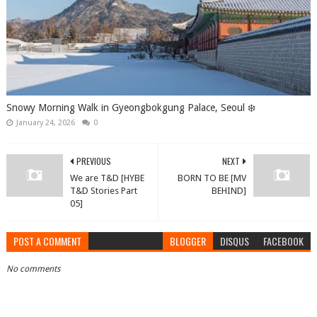
Snowy Morning Walk in Gyeongbokgung Palace, Seoul ❄️
January 24, 2026
0
PREVIOUS
NEXT
We are T&D [HYBE
BORN TO BE [MV
T&D Stories Part
BEHIND]
05]
POST A COMMENT
BLOGGER
DISQUS
FACEBOOK
No comments