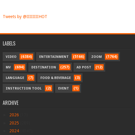
Tweets by @IIIIIIIIHOT
LABELS
(6384)
(5166)
(1764)
VIDEO
ENTERTAINMENT
ZOOM
(694)
(257)
(12)
MV
DESTINATION
AD POST
(7)
(3)
LANGUAGE
FOOD & BEVERAGE
(2)
(1)
INSTRUCTION TOOL
EVENT
ARCHIVE
►
2026
(17)
►
2025
(289)
►
2024
(4047)