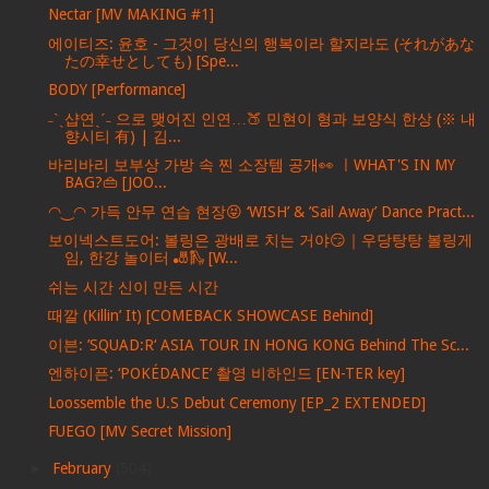
Nectar [MV MAKING #1]
에이티즈: 윤호 - 그것이 당신의 행복이라 할지라도 (それがあな
たの幸せとしても) [Spe...
BODY [Performance]
˗ˋˏ샵연ˎˊ˗ 으로 맺어진 인연…🍑 민현이 형과 보양식 한상 (※ 내
향시티 有) | 김...
바리바리 보부상 가방 속 찐 소장템 공개👀 ㅣWHAT'S IN MY
BAG?👜 [JOO...
◠‿◠ 가득 안무 연습 현장😝 ‘WISH’ & ’Sail Away’ Dance Pract...
보이넥스트도어: 볼링은 광배로 치는 거야😏｜우당탕탕 볼링게
임, 한강 놀이터 🎳🛝 [W...
쉬는 시간 신이 만든 시간
때깔 (Killin’ It) [COMEBACK SHOWCASE Behind]
이븐: ’SQUAD:R‘ ASIA TOUR IN HONG KONG Behind The Sc...
엔하이픈: ‘POKÉDANCE’ 촬영 비하인드 [EN-TER key]
Loossemble the U.S Debut Ceremony [EP_2 EXTENDED]
FUEGO [MV Secret Mission]
►
February
(504)