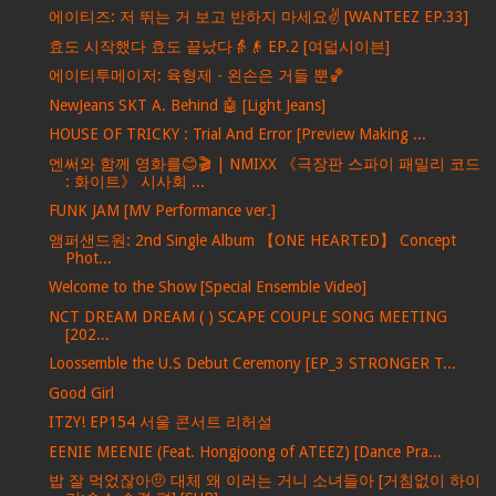
에이티즈: 저 뛰는 거 보고 반하지 마세요✌ [WANTEEZ EP.33]
효도 시작했다 효도 끝났다👵👴 EP.2 [여덟시이븐]
에이티투메이저: 육형제 - 왼손은 거들 뿐🏀
NewJeans SKT A. Behind 🤖 [Light Jeans]
HOUSE OF TRICKY : Trial And Error [Preview Making ...
엔써와 함께 영화를😊🎬 | NMIXX 《극장판 스파이 패밀리 코드
: 화이트》 시사회 ...
FUNK JAM [MV Performance ver.]
앰퍼샌드원: 2nd Single Album 【ONE HEARTED】 Concept
Phot...
Welcome to the Show [Special Ensemble Video]
NCT DREAM DREAM ( ) SCAPE COUPLE SONG MEETING
[202...
Loossemble the U.S Debut Ceremony [EP_3 STRONGER T...
Good Girl
ITZY! EP154 서울 콘서트 리허설
EENIE MEENIE (Feat. Hongjoong of ATEEZ) [Dance Pra...
밥 잘 먹었잖아🤨 대체 왜 이러는 거니 소녀들아 [거침없이 하이