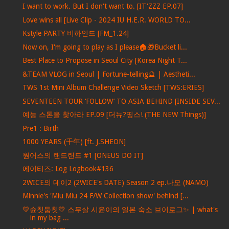
I want to work. But I don't want to. [IT'ZZZ EP.07]
Love wins all [Live Clip - 2024 IU H.E.R. WORLD TO...
Kstyle PARTY 비하인드 [FM_1.24]
Now on, I'm going to play as I please🏠🎁Bucket li...
Best Place to Propose in Seoul City [Korea Night T...
&TEAM VLOG in Seoul | Fortune-telling🔮 | Aestheti...
TWS 1st Mini Album Challenge Video Sketch [TWS:ERIES]
SEVENTEEN TOUR ‘FOLLOW’ TO ASIA BEHIND [INSIDE SEV...
예능 스톤을 찾아라 EP.09 [더뉴?띵스! (THE NEW Things)]
Pre1 : Birth
1000 YEARS (千年) [ft. J.SHEON]
원어스의 랜드랜드 #1 [ONEUS DO IT]
에이티즈: Log Logbook#136
2WICE의 데이2 (2WICE's DATE) Season 2 ep.나모 (NAMO)
Minnie's 'Miu Miu 24 F/W Collection show' behind [...
💛슌칫둠칫💛 스무살 시윤이의 일본 숙소 브이로그✨ | what's
in my bag ...