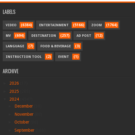
LABELS
(6384)
(5166)
(1764)
VIDEO
ENTERTAINMENT
ZOOM
(694)
(257)
(12)
MV
DESTINATION
AD POST
(7)
(3)
LANGUAGE
FOOD & BEVERAGE
(2)
(1)
INSTRUCTION TOOL
EVENT
ARCHIVE
►
2026
(17)
►
2025
(289)
▼
2024
(4047)
►
December
(39)
►
November
(68)
►
October
(86)
►
September
(166)