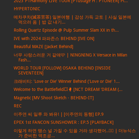
2023 P1Harmony LIVE TOUR [P1ustage H : P1ONEER] Pl...
HYPERTONIC
메차쿠차(滅茶苦茶) 일본여행 | 감성 가득 교토 | 사실 일본에
먹으러 옴 | 밥 값 내기...
Rolling Quartz Episode @ Pulp Summer Slam XX in th...
IVE with 2024 파파존스 BEHIND [IVE ON]
Beautiful MAZE [Jacket Behind]
너무 사랑스러운 거 같애🩷 | NINGNING X Versace in Milan
Fash...
WORLD TOUR [FOLLOW] OSAKA BEHIND [INSIDE
SEVENTEEN]
크래비티: 'Love or Die' Winner Behind ('Love or Die' 1...
Welcome to the Battlefield💥🥊 [NCT DREAM ‘DREAM (...
Magnetic [MV Shoot Sketch - BEHIND-IT]
REC
이주연 씨 일루 와 봐유! | [이주연의 동행] EP.9
EPEX 1st FANCON SUNSHOWER : EP.5 [PLAYBACK]
이렇게 하면 땡스 널 가질 수 있을 거라 생각했어..❤️‍🔥 | 더뉴식스
가 준비한 역조공...