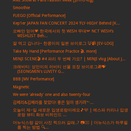
Smoothie
FUEGO [Official Performance]
Kep1er JAPAN FAN CONCERT 2024 ‘FLY-HIGH’ Behind [K...
오빠만 믿어💗 한국에서의 첫 WISH 무대🪽 NCT WISH’s
WISHLIST Beh...
잘 먹고 갑니다~ 한콩이의 일본 브이로그 🦊📹 [EV-LOG]
Take My Hand [Performance Practice 🎬. more]
MINJI SCENE🎬 #4 파리 두 번째 가요? | MINJI vlog [About J...
크래비티: 성민이의 러비티 선물 포장 브이로그🎁💝
(SEONGMIN's LUVITY G...
BBB [MV Performance]
Magnetic
We were 'already' one and also twenty-four
김페리&김페라를 찾았다! 좋은 일이 생기려ᄂ...
오늘이 제~일 새로운 입생로랑이에요🎵🩵 | 에스파 카리나 입생
로랑 뷰티 화보 비하인드 ...
더뉴식스랑 같이 사진 찍으러 갈래..? 📷❤‍🔥 | 더뉴식스가 하루필
름 찍는 방법 🔍...