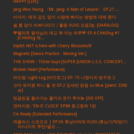
HAPPY [LIVE]
Jang Woo Young 〈Mr. Jang: A Man of Leisure〉 EP.27 ...
비아이: 에게 겁도 없이 사랑에 빠지는 방법에 대해 묻다
쉴 틈 없이 바쁘다라🏃‍♀｜활동 VLOG 모음Zip. [DARALOG]
💙웰라쥬 왕자님의 애교 꽉 끼는 하루💙 EP.4 CHAElog #1
[CHAElog 채...
tripleS NXT is here with Cherry Blossoms🌸
Magnetic [Dance Practice - Moving Ver.]
THE SHOW : Th3ee Guys [SUPER JUNIOR-L.S.S. CONCERT...
Broken Heart [Performance]
라잇썸: Light-Log (라잇로그) EP. 15 나영이의 방꾸로그
꼬마 유치원 하니 둘 셋 EP.2 잎새반 맑음 Lv.96☀️ [Jeans' ZINE
🧺]
빙글빙글 돌아가는 폴키의 돈키 투어💫 [IVE OFF]
엔하이픈: 'EN-O' CLOCK' EP88 동고동락 1편
I'm Ready [Extended Performance]
케플러스 스핀오프 | EP.36 휴닝바히에 VLOG (휴닝가/먹방/기
타/나이트 루틴/셀프 ...