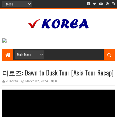
더로즈: Dawn to Dusk Tour [Asia Tour Recap]
✔ Korea
March 02, 2024
0