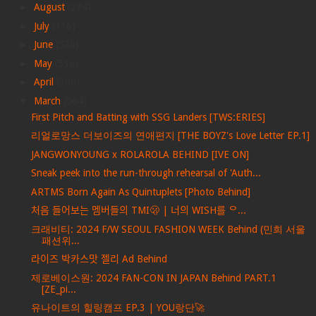
►
August
(274)
►
July
(316)
►
June
(530)
►
May
(536)
►
April
(399)
▼
March
(564)
First Pitch and Batting with SSG Landers [TWS:ERIES]
리얼로망스 더보이즈의 연애편지 [THE BOYZ's Love Letter EP.1]
JANGWONYOUNG x ROLAROLA BEHIND [IVE ON]
Sneak peek into the run-through rehearsal of 'Auth...
ARTMS Born Again As Quintuplets [Photo Behind]
처음 들어보는 멤버들의 TMI🫢 | 너의 WISH를 ᄋ...
크래비티: 2024 F/W SEOUL FASHION WEEK Behind (민희 서울
패션위...
라이즈 박카스맛 젤리 Ad Behind
제로베이스원: 2024 FAN-CON IN JAPAN Behind PART.1
[ZE_pi...
유나이트의 힐링캠프 EP.3 | YOU랑단🚀