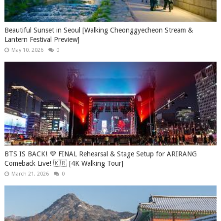
Beautiful Sunset in Seoul [Walking Cheonggyecheon Stream &
Lantern Festival Preview]
May 10, 2026
0
BTS IS BACK! 💜 FINAL Rehearsal & Stage Setup for ARIRANG
Comeback Live! 🇰🇷 [4K Walking Tour]
March 21, 2026
0