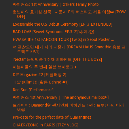
싸이커스: 1st Anniversary | x1kers Family Photo
현빈이의 호기심 천국 : 대문자 P의 버스타고 서울 여행🚌 [POW
OFF]
Loossemble the U.S Debut Ceremony [EP_3 EXTENDED]
BAD LOVE [Sweet Syndrome EP.3-2][샤.계.한]
HWASA the 1st FANCON TOUR [Twits] in Seoul Poster ...
너 괜찮으면 내가 자리 내줄게 [DREAM HAUS Smoothie 홍보 프
로젝트 EP.1]
‘Nectar’ 음악방송 1주차 비하인드 [OFF THE BOYZ]
이븐이들의 두 번째 일본 브이로그✈️
DIY Magazine #2 [케플러빙 2]
때깔 (Killin’ It) [활동 Behind #1]
Red Sun [Performance]
싸이커스 1st Anniversary | The anonymous mailbox📮
트라이비: Diamond💎 팬사인회 비하인드 1편 : 트루! 나만 바라
봐😍
Pre-date for the perfect date of Quarantinez
CHAERYEONG in PARIS [ITZY VLOG]