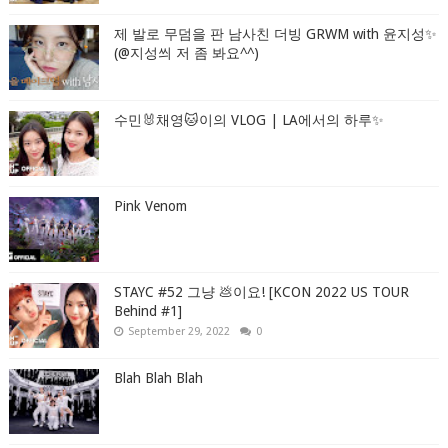
제 발로 무덤을 판 남사친 더빙 GRWM with 윤지성✨
(@지성씌 저 좀 봐요^^)
수민🐰채영🐱이의 VLOG | LA에서의 하루✨
Pink Venom
STAYC #52 그냥 💩이요! [KCON 2022 US TOUR
Behind #1]
September 29, 2022
0
Blah Blah Blah