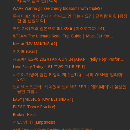
키:숙소 습격 편] [SUB]
WAV~ Wanna go see cherry blossoms with tripleS?
루네이트: 이거 견제가 하나도 안 되는데요? | 근력왕 편💪 [굉장
한 힘 선발대회]
도현 가이드와 일본으로 떠나자🧳 [미소로그😊 #41]
&TEAM The Ultimate Seoul Trip Guide | Must-Eat Kor...
Nectar [MV MAKING #2]
지지배 (GGB)
제로베이스원: 2024 FAN-CON IN JAPAN | ‘Jelly Pop' Perfor...
Love Scary Things! #1 [TWS:CLUB EP.1]
사쿠야 가방에 달린 키링의 개수는❓🤔 | 너의 WISH를 알려줘!
EP.1
보이넥스트도어: '재미있어 보이넥2' EP.3 | '굳이데이'가 일상인
낭만 그룹..
EASY [MUSIC SHOW BEHIND #1]
FUEGO [Dance Practice]
Broken Heart
정말, 없니? (Emptiness)
AMI Show at Paris Fashion Week [JIHYO-log]