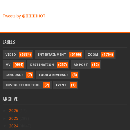
Tweets by @IIIIIIIIHOT
LABELS
(6384)
(5166)
(1764)
VIDEO
ENTERTAINMENT
ZOOM
(694)
(257)
(12)
MV
DESTINATION
AD POST
(7)
(3)
LANGUAGE
FOOD & BEVERAGE
(2)
(1)
INSTRUCTION TOOL
EVENT
ARCHIVE
►
2026
(17)
►
2025
(289)
▼
2024
(4047)