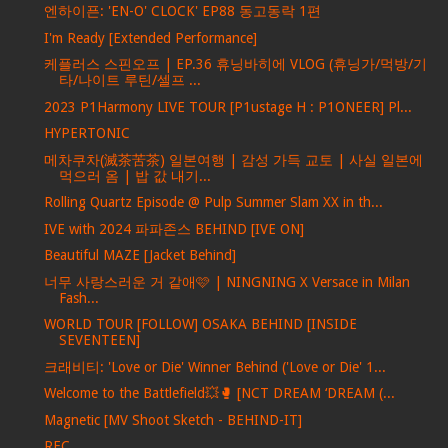
엔하이픈: 'EN-O' CLOCK' EP88 동고동락 1편
I'm Ready [Extended Performance]
케플러스 스핀오프 | EP.36 휴닝바히에 VLOG (휴닝가/먹방/기
타/나이트 루틴/셀프 ...
2023 P1Harmony LIVE TOUR [P1ustage H : P1ONEER] Pl...
HYPERTONIC
메차쿠차(滅茶苦茶) 일본여행 | 감성 가득 교토 | 사실 일본에
먹으러 옴 | 밥 값 내기...
Rolling Quartz Episode @ Pulp Summer Slam XX in th...
IVE with 2024 파파존스 BEHIND [IVE ON]
Beautiful MAZE [Jacket Behind]
너무 사랑스러운 거 같애🩷 | NINGNING X Versace in Milan
Fash...
WORLD TOUR [FOLLOW] OSAKA BEHIND [INSIDE
SEVENTEEN]
크래비티: 'Love or Die' Winner Behind ('Love or Die' 1...
Welcome to the Battlefield💥🥊 [NCT DREAM ‘DREAM (...
Magnetic [MV Shoot Sketch - BEHIND-IT]
REC