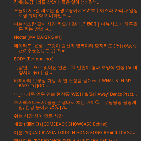
김페리&김페라를 찾았다! 좋은 일이 생기려ᄂ...
오늘이 제~일 새로운 입생로랑이에요🎵🩵 | 에스파 카리나 입생
로랑 뷰티 화보 비하인드 ...
더뉴식스랑 같이 사진 찍으러 갈래..? 📷❤‍🔥 | 더뉴식스가 하루필
름 찍는 방법 🔍...
Nectar [MV MAKING #1]
에이티즈: 윤호 - 그것이 당신의 행복이라 할지라도 (それがあな
たの幸せとしても) [Spe...
BODY [Performance]
˗ˋˏ샵연ˎˊ˗ 으로 맺어진 인연…🍑 민현이 형과 보양식 한상 (※ 내
향시티 有) | 김...
바리바리 보부상 가방 속 찐 소장템 공개👀 ㅣWHAT'S IN MY
BAG?👜 [JOO...
◠‿◠ 가득 안무 연습 현장😝 ‘WISH’ & ’Sail Away’ Dance Pract...
보이넥스트도어: 볼링은 광배로 치는 거야😏｜우당탕탕 볼링게
임, 한강 놀이터 🎳🛝 [W...
쉬는 시간 신이 만든 시간
때깔 (Killin’ It) [COMEBACK SHOWCASE Behind]
이븐: ’SQUAD:R‘ ASIA TOUR IN HONG KONG Behind The Sc...
엔하이픈: ‘POKÉDANCE’ 촬영 비하인드 [EN-TER key]