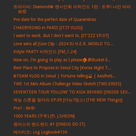
트라이비: Diamond💎 팬사인회 비하인드 1편 : 트루! 나만 바라
봐😍
Pre-date for the perfect date of Quarantinez
CHAERYEONG in PARIS [ITZY VLOG]
I want to work. But I don't want to. [IT'ZZZ EP.07]
Love wins all [Live Clip - 2024 IU H.E.R. WORLD TO...
Kstyle PARTY 비하인드 [FM_1.24]
Now on, I'm going to play as I please🏠🎁Bucket li...
Best Place to Propose in Seoul City [Korea Night T...
&TEAM VLOG in Seoul | Fortune-telling🔮 | Aestheti...
TWS 1st Mini Album Challenge Video Sketch [TWS:ERIES]
SEVENTEEN TOUR ‘FOLLOW’ TO ASIA BEHIND [INSIDE SEV...
예능 스톤을 찾아라 EP.09 [더뉴?띵스! (THE NEW Things)]
Pre1 : Birth
1000 YEARS (千年) [ft. J.SHEON]
원어스의 랜드랜드 #1 [ONEUS DO IT]
에이티즈: Log Logbook#136