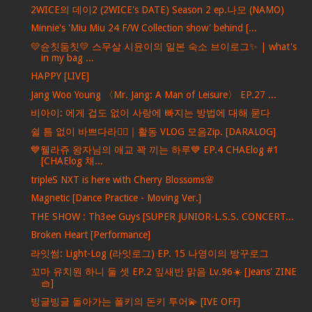
2WICE의 데이2 (2WICE's DATE) Season 2 ep.나모 (NAMO)
Minnie's 'Miu Miu 24 F/W Collection show' behind [...
💛슌칫둠칫💛 스무살 시윤이의 일본 숙소 브이로그✨ | what's
in my bag ...
HAPPY [LIVE]
Jang Woo Young 〈Mr. Jang: A Man of Leisure〉 EP.27 ...
비아이: 에게 겁도 없이 사랑에 빠지는 방법에 대해 묻다
쉴 틈 없이 바쁘다라🏃‍♀｜활동 VLOG 모음Zip. [DARALOG]
💙웰라쥬 왕자님의 애교 꽉 끼는 하루💙 EP.4 CHAElog #1
[CHAElog 채...
tripleS NXT is here with Cherry Blossoms🌸
Magnetic [Dance Practice - Moving Ver.]
THE SHOW : Th3ee Guys [SUPER JUNIOR-L.S.S. CONCERT...
Broken Heart [Performance]
라잇썸: Light-Log (라잇로그) EP. 15 나영이의 방꾸로그
꼬마 유치원 하니 둘 셋 EP.2 잎새반 맑음 Lv.96☀️ [Jeans' ZINE
🧺]
빙글빙글 돌아가는 폴키의 돈키 투어💫 [IVE OFF]