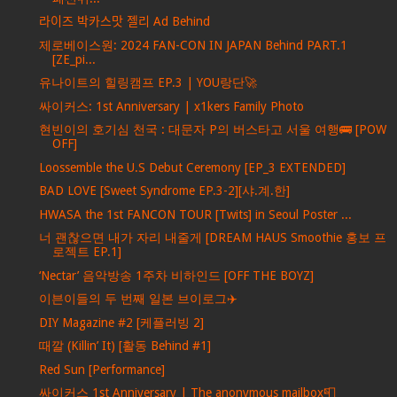
라이즈 박카스맛 젤리 Ad Behind
제로베이스원: 2024 FAN-CON IN JAPAN Behind PART.1
[ZE_pi...
유나이트의 힐링캠프 EP.3 | YOU랑단🚀
싸이커스: 1st Anniversary | x1kers Family Photo
현빈이의 호기심 천국 : 대문자 P의 버스타고 서울 여행🚌 [POW
OFF]
Loossemble the U.S Debut Ceremony [EP_3 EXTENDED]
BAD LOVE [Sweet Syndrome EP.3-2][샤.계.한]
HWASA the 1st FANCON TOUR [Twits] in Seoul Poster ...
너 괜찮으면 내가 자리 내줄게 [DREAM HAUS Smoothie 홍보 프
로젝트 EP.1]
‘Nectar’ 음악방송 1주차 비하인드 [OFF THE BOYZ]
이븐이들의 두 번째 일본 브이로그✈️
DIY Magazine #2 [케플러빙 2]
때깔 (Killin’ It) [활동 Behind #1]
Red Sun [Performance]
싸이커스 1st Anniversary | The anonymous mailbox📮