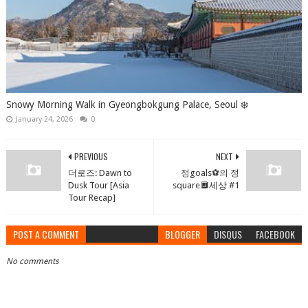
Snowy Morning Walk in Gyeongbokgung Palace, Seoul ❄️
January 24, 2026
0
PREVIOUS
NEXT
더로즈: Dawn to
정goals⚽️의 정
Dusk Tour [Asia
square🔲세상 #1
Tour Recap]
POST A COMMENT
BLOGGER
DISQUS
FACEBOOK
No comments