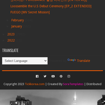
Loossemble the U.S Debut Ceremony [EP_2 EXTENDED]
FUEGO [MV Secret Mission]
►
February
(504)
►
January
(565)
►
2023
(2002)
►
2022
(77)
TRANSLATE
Powered by
Translate
Copyright 2023
Tickkorea.com
| Created By
SoraTemplates
| Distributed
By
Gooyaabi Templates