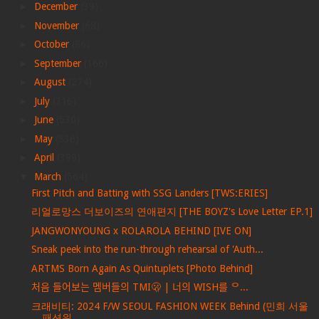
►
December
(39)
►
November
(68)
►
October
(86)
►
September
(166)
►
August
(274)
►
July
(316)
►
June
(530)
►
May
(536)
►
April
(399)
▼
March
(564)
First Pitch and Batting with SSG Landers [TWS:ERIES]
리얼로망스 더보이즈의 연애편지 [THE BOYZ's Love Letter EP.1]
JANGWONYOUNG x ROLAROLA BEHIND [IVE ON]
Sneak peek into the run-through rehearsal of 'Auth...
ARTMS Born Again As Quintuplets [Photo Behind]
처음 들어보는 멤버들의 TMI🫢 | 너의 WISH를 ᄋ...
크래비티: 2024 F/W SEOUL FASHION WEEK Behind (민희 서울
패션위...