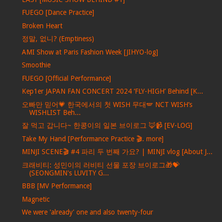
FUEGO [Dance Practice]
Broken Heart
정말, 없니? (Emptiness)
AMI Show at Paris Fashion Week [JIHYO-log]
Smoothie
FUEGO [Official Performance]
Kep1er JAPAN FAN CONCERT 2024 ‘FLY-HIGH’ Behind [K...
오빠만 믿어💗 한국에서의 첫 WISH 무대🪽 NCT WISH’s
WISHLIST Beh...
잘 먹고 갑니다~ 한콩이의 일본 브이로그 🦊📹 [EV-LOG]
Take My Hand [Performance Practice 🎬. more]
MINJI SCENE🎬 #4 파리 두 번째 가요? | MINJI vlog [About J...
크래비티: 성민이의 러비티 선물 포장 브이로그🎁💝
(SEONGMIN's LUVITY G...
BBB [MV Performance]
Magnetic
We were 'already' one and also twenty-four