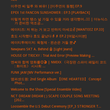
이주연 씨 일루 와 봐유! | [이주연의 동행] EP.9
EPEX 1st FANCON SUNSHOWER : EP.5 [PLAYBACK]
이렇게 하면 땡스 널 가질 수 있을 거라 생각했어..❤️‍🔥 | 더뉴식스
가 준비한 역조공...
에이티즈: 저 뛰는 거 보고 반하지 마세요✌ [WANTEEZ EP.33]
효도 시작했다 효도 끝났다👵👴 EP.2 [여덟시이븐]
에이티투메이저: 육형제 - 왼손은 거들 뿐🏀
NewJeans SKT A. Behind 🤖 [Light Jeans]
HOUSE OF TRICKY : Trial And Error [Preview Making ...
엔써와 함께 영화를😊🎬 | NMIXX 《극장판 스파이 패밀리 코드
: 화이트》 시사회 ...
FUNK JAM [MV Performance ver.]
앰퍼샌드원: 2nd Single Album 【ONE HEARTED】 Concept
Phot...
Welcome to the Show [Special Ensemble Video]
NCT DREAM DREAM ( ) SCAPE COUPLE SONG MEETING
[202...
Loossemble the U.S Debut Ceremony [EP_3 STRONGER T...