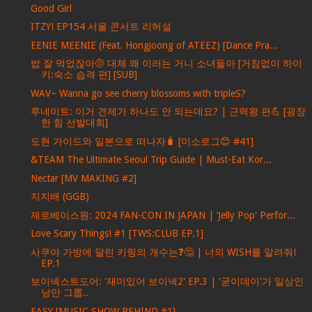
Good Girl
ITZY! EP154 서울 콘서트 리허설
EENIE MEENIE (Feat. Hongjoong of ATEEZ) [Dance Pra...
밥 잘 먹었잖아🤨 대체 왜 이러는 거니 소녀들아 [거침없이 하이
키:숙소 습격 편] [SUB]
WAV~ Wanna go see cherry blossoms with tripleS?
루네이트: 이거 견제가 하나도 안 되는데요? | 근력왕 편💪 [굉장
한 힘 선발대회]
도현 가이드와 일본으로 떠나자🧳 [미소로그😊 #41]
&TEAM The Ultimate Seoul Trip Guide | Must-Eat Kor...
Nectar [MV MAKING #2]
지지배 (GGB)
제로베이스원: 2024 FAN-CON IN JAPAN | ‘Jelly Pop' Perfor...
Love Scary Things! #1 [TWS:CLUB EP.1]
사쿠야 가방에 달린 키링의 개수는❓🤔 | 너의 WISH를 알려줘!
EP.1
보이넥스트도어: '재미있어 보이넥2' EP.3 | '굳이데이'가 일상인
낭만 그룹..
EASY [MUSIC SHOW BEHIND #1]