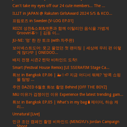
Can't take my eyes off our 24 cute members... The ...
ILLIT in JAPAN @ Rakuten GirlsAward 2024 S/S & KCO...
프림로즈 in Sweden [V-LOG EP.01]
RIIZE 성찬&소희&앤톤과 함께 이탈리안 음식을 가볍게
Groovin’🍝✨ | 김동 이...
JU-NE: '멍' 한 잔 토크 (with 차주완)
보이넥스트도어: 웃고 울었던 첫 팬미팅 | 세상에 우리 편 이렇
게 많다🩵 | ONEDOO...
배지 전쟁 시즌2 찐막 비하인드 도착!
Smart (Festival House Remix) [LE SSERAFIM Stage Ca...
휘브 in Bangkok EP.06 | 🐳☃🦥 지금 어디서 뭐해? '방콕 쇼핑
몰 탐방 ...
주연 DAZED 6월호 화보 촬영 Behind [OFF THE BOYZ]
MiU 미유가 겁쟁이인 이유 Experience the latest trending gam...
휘브 in Bangkok EP.05 | What's in my bag🧳제이더, 하승 캐
리...
Unnatural [Live]
민규 조던 캠페인 촬영 비하인드 (MINGYU's Jordan Campaign
Shoot ...