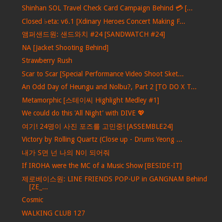
Shinhan SOL Travel Check Card Campaign Behind 💳 [...
Closed ♭eta: v6.1 [Xdinary Heroes Concert Making F...
앰퍼샌드원: 샌드와치 #24 [SANDWATCH #24]
NA [Jacket Shooting Behind]
Strawberry Rush
Scar to Scar [Special Performance Video Shoot Sket...
An Odd Day of Heungu and Nolbu?, Part 2 [TO DO X T...
Metamorphic [스테이씨 Highlight Medley #1]
We could do this 'All Night' with DIVE 💖
여기! 24명이 사진 포즈를 고민중! [ASSEMBLE24]
Victory by Rolling Quartz (Close up - Drums Yeong ...
내가 S면 넌 나의 N이 되어줘
If IROHA were the MC of a Music Show [BESIDE-IT]
제로베이스원: LINE FRIENDS POP-UP in GANGNAM Behind
[ZE_...
Cosmic
WALKING CLUB 127