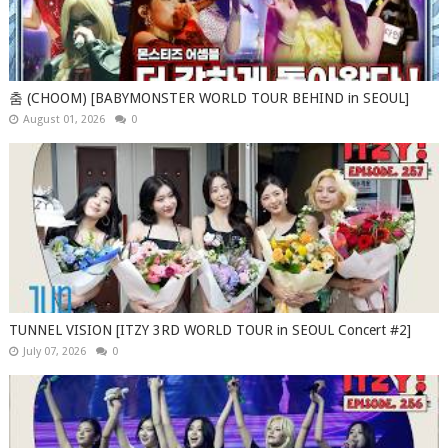
춤 (CHOOM) [BABYMONSTER WORLD TOUR BEHIND in SEOUL]
August 01, 2026
0
TUNNEL VISION [ITZY 3RD WORLD TOUR in SEOUL Concert #2]
July 07, 2026
0