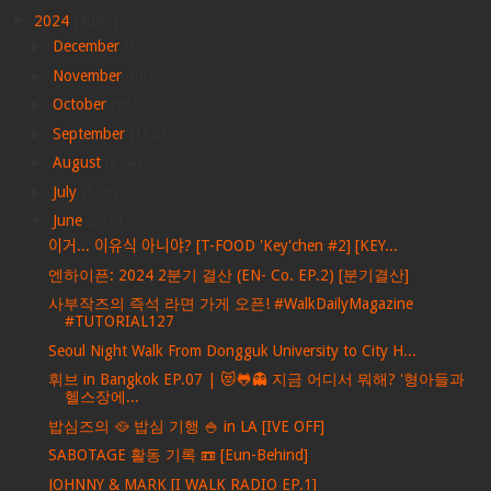
▼
2024
(4047)
►
December
(39)
►
November
(68)
►
October
(86)
►
September
(166)
►
August
(274)
►
July
(316)
▼
June
(530)
이거... 이유식 아니야? [T-FOOD 'Key'chen #2] [KEY...
엔하이픈: 2024 2분기 결산 (EN- Co. EP.2) [분기결산]
사부작즈의 즉석 라면 가게 오픈! #WalkDailyMagazine
#TUTORIAL127
Seoul Night Walk From Dongguk University to City H...
휘브 in Bangkok EP.07 | 😻🐸👻 지금 어디서 뭐해? '형아들과
헬스장에...
밥심즈의 🥘 밥심 기행 🍚 in LA [IVE OFF]
SABOTAGE 활동 기록 📼 [Eun-Behind]
JOHNNY & MARK [I WALK RADIO EP.1]