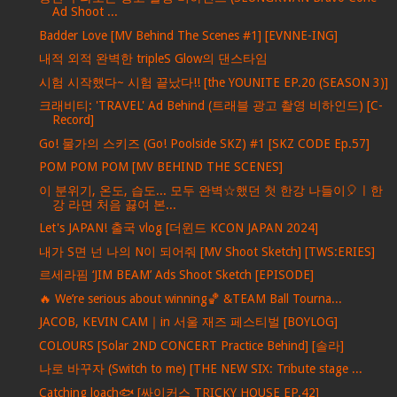
Ad Shoot ...
Badder Love [MV Behind The Scenes #1] [EVNNE-ING]
내적 외적 완벽한 tripleS Glow의 댄스타임
시험 시작했다~ 시험 끝났다!! [the YOUNITE EP.20 (SEASON 3)]
크래비티: 'TRAVEL' Ad Behind (트래블 광고 촬영 비하인드) [C-
Record]
Go! 물가의 스키즈 (Go! Poolside SKZ) #1 [SKZ CODE Ep.57]
POM POM POM [MV BEHIND THE SCENES]
이 분위기, 온도, 습도... 모두 완벽☆했던 첫 한강 나들이🎈ㅣ한
강 라면 처음 끓여 본...
Let's JAPAN! 출국 vlog [더윈드 KCON JAPAN 2024]
내가 S면 넌 나의 N이 되어줘 [MV Shoot Sketch] [TWS:ERIES]
르세라핌 ‘JIM BEAM’ Ads Shoot Sketch [EPISODE]
🔥 We’re serious about winning🏀 &TEAM Ball Tourna...
JACOB, KEVIN CAM｜in 서울 재즈 페스티벌 [BOYLOG]
COLOURS [Solar 2ND CONCERT Practice Behind] [솔라]
나로 바꾸자 (Switch to me) [THE NEW SIX: Tribute stage ...
Catching loach🐟 [싸이커스 TRICKY HOUSE EP.42]