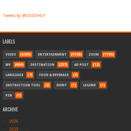
Tweets by @IIIIIIIIHOT
LABELS
(6385)
(5166)
(1765)
VIDEO
ENTERTAINMENT
ZOOM
(694)
(257)
(12)
MV
DESTINATION
AD POST
(7)
(3)
LANGUAGE
FOOD & BEVERAGE
(2)
(1)
(1)
INSTRUCTION TOOL
EVENT
LEGEND
(1)
PIN
ARCHIVE
►
2026
(17)
►
2025
(290)