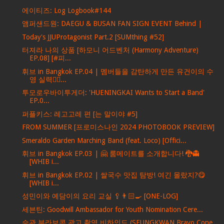
에이티즈: Log Logbook#144
앰퍼샌드원: DAEGU & BUSAN FAN SIGN EVENT Behind |
Today's JJUProtagonist Part.2 [SUMthing #52]
터져라 나의 상품 [하모니 어드벤처 (Harmony Adventure)
EP.08] [#피...
휘브 in Bangkok EP.04 | 멤버들을 감탄하게 만든 유건이의 수
영 실력🏊‍♂...
투모로우바이투게더: 'HUENINGKAI Wants to Start a Band'
EP.0...
퍼플키스: 레고고레 편 [는 말이야 #5]
FROM SUMMER [프로미스나인 2024 PHOTOBOOK PREVIEW]
Smeraldo Garden Marching Band (feat. Loco) [Offici...
휘브 in Bangkok EP.03 | 🤗 룸메이트를 소개합니다! 🐉👻
[WHIB i...
휘브 in Bangkok EP.02 | 쌀국수 맛집 탐방! 여긴 몰랐지?😋
[WHIB i...
성민이와 예담이의 요리 교실 🥄👨🏻‍🍳 [ONE-LOG]
세븐틴: Goodwill Ambassador for Youth Nomination Cere...
승관 부라보콘 광고 촬영 비하인드 (SEUNGKWAN Bravo Cone