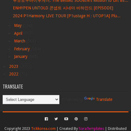
투모로우바이투게더: The Bestiez SOOBIN's Mission to Lift BE...
ENHYPEN UNTOLD 콘셉트 시네마 비하인드 [EPISODE]
2024 P1Harmony LIVE TOUR [P1ustage H : UTOP1A] Plu...
►
May
(536)
►
April
(399)
►
March
(564)
►
February
(504)
►
January
(565)
►
2023
(2002)
►
2022
(77)
TRANSLATE
Powered by
Translate
Copyright 2023
Tickkorea.com
| Created By
SoraTemplates
| Distributed