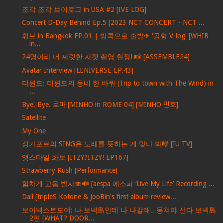
조각 조각 브이로그 in USA #2 [IVE LOG]
Concert D-Day Behind Ep.5 [2023 NCT CONCERT - NCT ...
휘브 in Bangkok EP.01 | 방콕으로 출발✈ '공항 V-log' [WHIB
in...
24명이라 더 짜릿한 자켓 촬영 현장! 📸 [ASSEMBLE24]
Avatar Interview [LENIVERSE EP.43]
더윈드: 더윈드의 동네 한 바퀴 (Trip to town with The Wind) in
...
Bye. Bye. 로마 [MINHO in ROME 04] [MINHO 민호]
Satellite
My One
싱가포르의 SING은 노래를 뜻하는 게 맞나 봐🎼 [IU TV]
앳스타일 화보 [ITZY?ITZY! EP167]
Strawberry Rush [Performance]
힘차게 고음 발사🫨🔊 [aespa 에스파 ‘Live My Life’ Recording ...
Dall [tripleS Kotone & JooBin's first album review...
보이넥스트도어: 나 보넥島인데 나 나갈래.. 뭉쳐야 산다 보넥島
2편 [WHAT? DOOR...