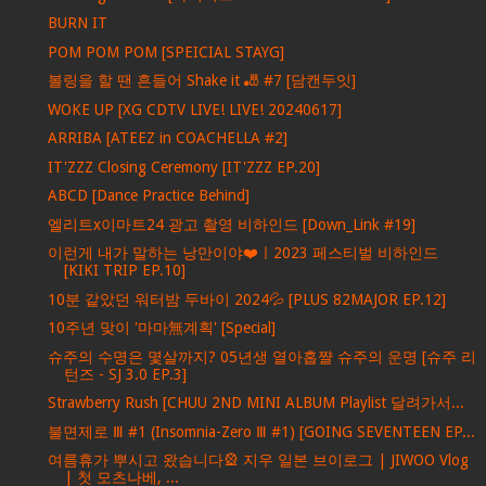
BURN IT
POM POM POM [SPEICIAL STAYG]
볼링을 할 땐 흔들어 Shake it 🎳 #7 [담캔두잇]
WOKE UP [XG CDTV LIVE! LIVE! 20240617]
ARRIBA [ATEEZ in COACHELLA #2]
IT'ZZZ Closing Ceremony [IT'ZZZ EP.20]
ABCD [Dance Practice Behind]
엘리트x이마트24 광고 촬영 비하인드 [Down_Link #19]
이런게 내가 말하는 낭만이야❤️ㅣ2023 페스티벌 비하인드
[KIKI TRIP EP.10]
10분 같았던 워터밤 두바이 2024💦 [PLUS 82MAJOR EP.12]
10주년 맞이 '마마無계획' [Special]
슈주의 수명은 몇살까지? 05년생 열아홉쨜 슈주의 운명 [슈주 리
턴즈 - SJ 3.0 EP.3]
Strawberry Rush [CHUU 2ND MINI ALBUM Playlist 달려가서...
불면제로 Ⅲ #1 (Insomnia-Zero Ⅲ #1) [GOING SEVENTEEN EP...
여름휴가 뿌시고 왔습니다🎡 지우 일본 브이로그 | JIWOO Vlog
| 첫 모츠나베, ...