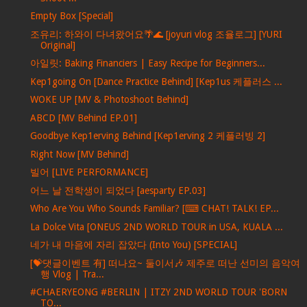
Empty Box [Special]
조유리: 하와이 다녀왔어요🌴🌊 [joyuri vlog 조율로그] [YURI
Original]
아일릿: Baking Financiers | Easy Recipe for Beginners...
Kep1going On [Dance Practice Behind] [Kep1us 케플러스 ...
WOKE UP [MV & Photoshoot Behind]
ABCD [MV Behind EP.01]
Goodbye Kep1erving Behind [Kep1erving 2 케플러빙 2]
Right Now [MV Behind]
빌어 [LIVE PERFORMANCE]
어느 날 전학생이 되었다 [aesparty EP.03]
Who Are You Who Sounds Familiar? [⌨ CHAT! TALK! EP...
La Dolce Vita [ONEUS 2ND WORLD TOUR in USA, KUALA ...
네가 내 마음에 자리 잡았다 (Into You) [SPECIAL]
[💝댓글이벤트 有] 떠나요~ 둘이서🎶 제주로 떠난 선미의 음악여
행 Vlog | Tra...
#CHAERYEONG #BERLIN | ITZY 2ND WORLD TOUR 'BORN
TO...