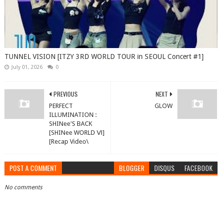
TUNNEL VISION [ITZY 3RD WORLD TOUR in SEOUL Concert #1]
July 01, 2026
0
PREVIOUS
NEXT
PERFECT
GLOW
ILLUMINATION :
SHINee'S BACK
[SHINee WORLD Ⅵ]
[Recap Video\
POST A COMMENT
BLOGGER
DISQUS
FACEBOOK
No comments