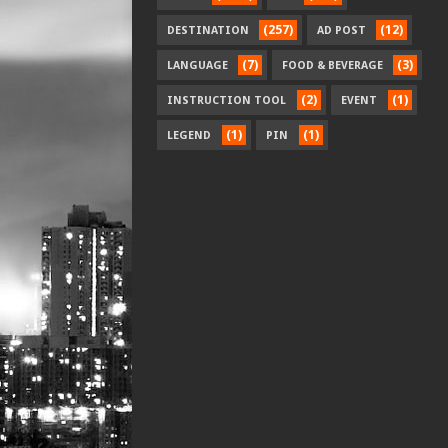
(257)
(12)
DESTINATION
AD POST
(7)
(3)
LANGUAGE
FOOD & BEVERAGE
(2)
(1)
INSTRUCTION TOOL
EVENT
(1)
(1)
LEGEND
PIN