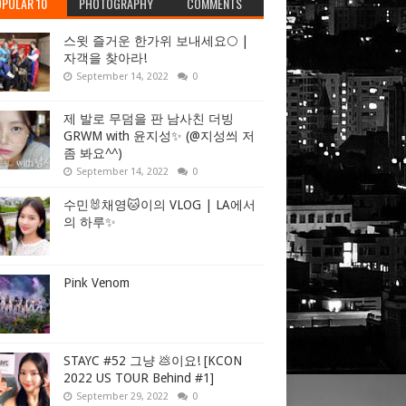
PULAR 10
PHOTOGRAPHY
COMMENTS
스윗 즐거운 한가위 보내세요🌕 |
자객을 찾아라!
September 14, 2022
0
제 발로 무덤을 판 남사친 더빙
GRWM with 윤지성✨ (@지성씌 저
좀 봐요^^)
September 14, 2022
0
수민🐰채영🐱이의 VLOG | LA에서
의 하루✨
Pink Venom
STAYC #52 그냥 💩이요! [KCON
2022 US TOUR Behind #1]
September 29, 2022
0