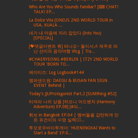
Who Are You Who Sounds Familiar? [⌨ CHAT!
TALK! EP...
La Dolce Vita [ONEUS 2ND WORLD TOUR in
USA, KUALA ...
네가 내 마음에 자리 잡았다 (Into You)
[SPECIAL]
[💝댓글이벤트 有] 떠나요~ 둘이서🎶 제주로 떠
난 선미의 음악여행 Vlog | Tra...
#CHAERYEONG #BERLIN | ITZY 2ND WORLD
TOUR 'BORN TO...
에이티즈: Log Logbook#144
앰퍼샌드원: DAEGU & BUSAN FAN SIGN
EVENT Behind |
Today's JJUProtagonist Part.2 [SUMthing #52]
터져라 나의 상품 [하모니 어드벤처 (Harmony
Adventure) EP.08] [#피...
휘브 in Bangkok EP.04 | 멤버들을 감탄하게 만
든 유건이의 수영 실력🏊‍♂...
투모로우바이투게더: 'HUENINGKAI Wants to
Start a Band' EP.0...