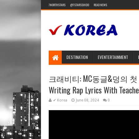
7NORTHSTARS
@7STARSSHIDO
READ NEWS
DESTINATION
EVENTERTAINMENT
크래비티: MC동글&덩의 첫 랩 작
Writing Rap Lyrics With Teache
✔ Korea
June 08, 2024
0