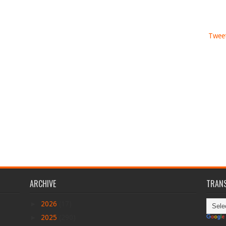
Tweet
ARCHIVE
TRANS
►
2026
(17)
►
2025
(290)