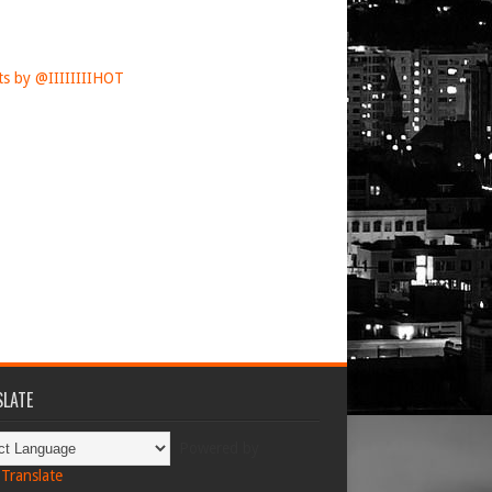
s by @IIIIIIIIHOT
LATE
Powered by
Translate