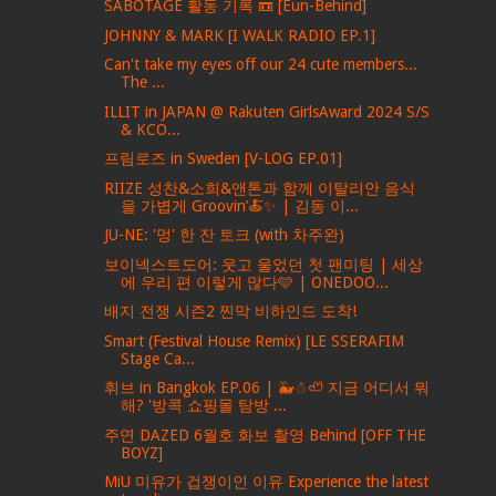
SABOTAGE 활동 기록 📼 [Eun-Behind]
JOHNNY & MARK [I WALK RADIO EP.1]
Can't take my eyes off our 24 cute members...
The ...
ILLIT in JAPAN @ Rakuten GirlsAward 2024 S/S
& KCO...
프림로즈 in Sweden [V-LOG EP.01]
RIIZE 성찬&소희&앤톤과 함께 이탈리안 음식
을 가볍게 Groovin’🍝✨ | 김동 이...
JU-NE: '멍' 한 잔 토크 (with 차주완)
보이넥스트도어: 웃고 울었던 첫 팬미팅 | 세상
에 우리 편 이렇게 많다🩵 | ONEDOO...
배지 전쟁 시즌2 찐막 비하인드 도착!
Smart (Festival House Remix) [LE SSERAFIM
Stage Ca...
휘브 in Bangkok EP.06 | 🐳☃🦥 지금 어디서 뭐
해? '방콕 쇼핑몰 탐방 ...
주연 DAZED 6월호 화보 촬영 Behind [OFF THE
BOYZ]
MiU 미유가 겁쟁이인 이유 Experience the latest