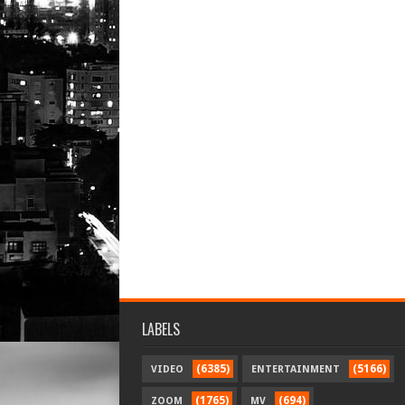
LABELS
(6385)
(5166)
VIDEO
ENTERTAINMENT
(1765)
(694)
ZOOM
MV