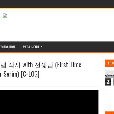
EDUCATION
MEGA MENU
사 with 선셂님 (First Time
TOT
r Serim) [C-LOG]
2