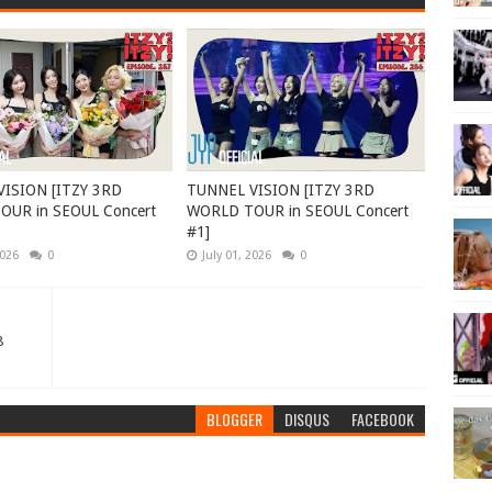
ISION [ITZY 3RD
TUNNEL VISION [ITZY 3RD
UR in SEOUL Concert
WORLD TOUR in SEOUL Concert
#1]
2026
0
July 01, 2026
0
8
BLOGGER
DISQUS
FACEBOOK