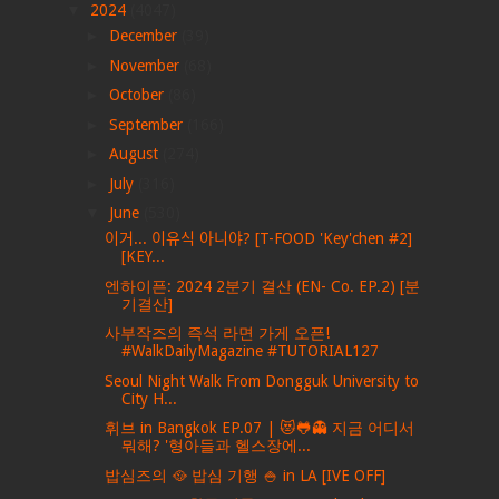
▼
2024
(4047)
►
December
(39)
►
November
(68)
►
October
(86)
►
September
(166)
►
August
(274)
►
July
(316)
▼
June
(530)
이거... 이유식 아니야? [T-FOOD 'Key'chen #2]
[KEY...
엔하이픈: 2024 2분기 결산 (EN- Co. EP.2) [분
기결산]
사부작즈의 즉석 라면 가게 오픈!
#WalkDailyMagazine #TUTORIAL127
Seoul Night Walk From Dongguk University to
City H...
휘브 in Bangkok EP.07 | 😻🐸👻 지금 어디서
뭐해? '형아들과 헬스장에...
밥심즈의 🥘 밥심 기행 🍚 in LA [IVE OFF]