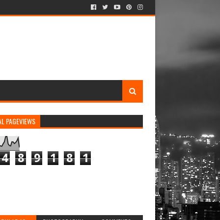
AL PAGEVIEWS
4
8
9
1
8
1