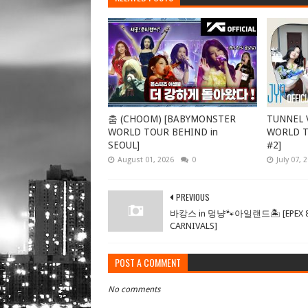
춤 (CHOOM) [BABYMONSTER
TUNNEL V
WORLD TOUR BEHIND in
WORLD TO
SEOUL]
#2]
August 01, 2026
0
July 07, 
PREVIOUS
바캉스 in 멍냥🐾아일랜드🏝 [EPEX 
CARNIVALS]
POST A COMMENT
No comments