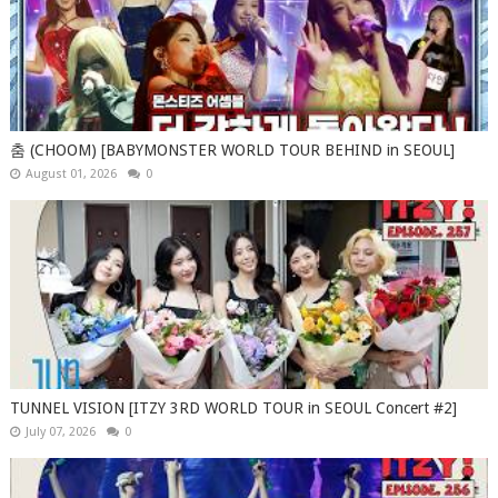
춤 (CHOOM) [BABYMONSTER WORLD TOUR BEHIND in SEOUL]
August 01, 2026
0
TUNNEL VISION [ITZY 3RD WORLD TOUR in SEOUL Concert #2]
July 07, 2026
0