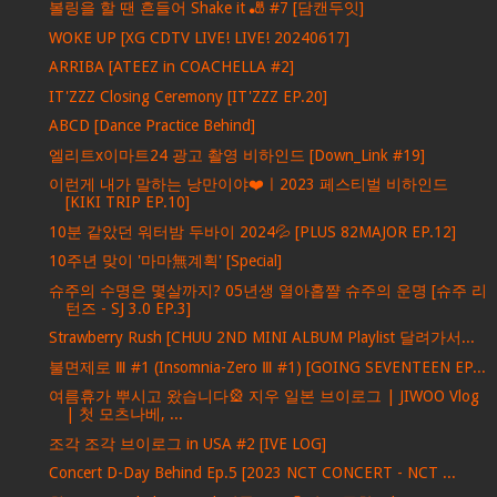
볼링을 할 땐 흔들어 Shake it 🎳 #7 [담캔두잇]
WOKE UP [XG CDTV LIVE! LIVE! 20240617]
ARRIBA [ATEEZ in COACHELLA #2]
IT'ZZZ Closing Ceremony [IT'ZZZ EP.20]
ABCD [Dance Practice Behind]
엘리트x이마트24 광고 촬영 비하인드 [Down_Link #19]
이런게 내가 말하는 낭만이야❤️ㅣ2023 페스티벌 비하인드
[KIKI TRIP EP.10]
10분 같았던 워터밤 두바이 2024💦 [PLUS 82MAJOR EP.12]
10주년 맞이 '마마無계획' [Special]
슈주의 수명은 몇살까지? 05년생 열아홉쨜 슈주의 운명 [슈주 리
턴즈 - SJ 3.0 EP.3]
Strawberry Rush [CHUU 2ND MINI ALBUM Playlist 달려가서...
불면제로 Ⅲ #1 (Insomnia-Zero Ⅲ #1) [GOING SEVENTEEN EP...
여름휴가 뿌시고 왔습니다🎡 지우 일본 브이로그 | JIWOO Vlog
| 첫 모츠나베, ...
조각 조각 브이로그 in USA #2 [IVE LOG]
Concert D-Day Behind Ep.5 [2023 NCT CONCERT - NCT ...