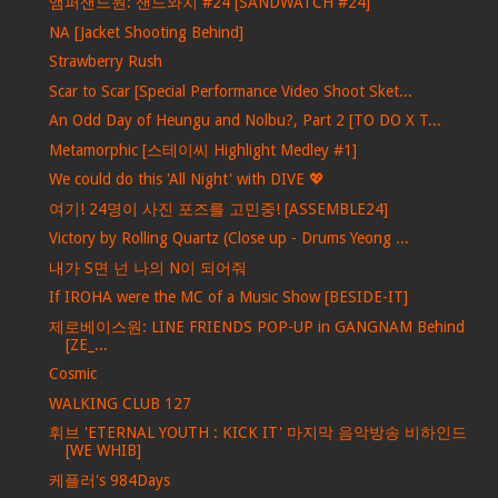
앰퍼샌드원: 샌드와치 #24 [SANDWATCH #24]
NA [Jacket Shooting Behind]
Strawberry Rush
Scar to Scar [Special Performance Video Shoot Sket...
An Odd Day of Heungu and Nolbu?, Part 2 [TO DO X T...
Metamorphic [스테이씨 Highlight Medley #1]
We could do this 'All Night' with DIVE 💖
여기! 24명이 사진 포즈를 고민중! [ASSEMBLE24]
Victory by Rolling Quartz (Close up - Drums Yeong ...
내가 S면 넌 나의 N이 되어줘
If IROHA were the MC of a Music Show [BESIDE-IT]
제로베이스원: LINE FRIENDS POP-UP in GANGNAM Behind
[ZE_...
Cosmic
WALKING CLUB 127
휘브 'ETERNAL YOUTH : KICK IT' 마지막 음악방송 비하인드
[WE WHIB]
케플러's 984Days