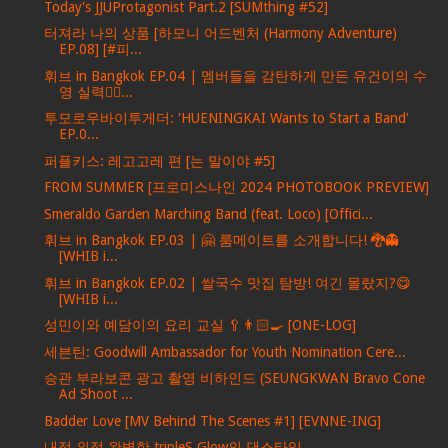
Today's JJUProtagonist Part.2 [SUMthing #52]
터져라 나의 상품 [하모니 어드벤처 (Harmony Adventure)
EP.08] [#피...
휘브 in Bangkok EP.04 | 멤버들을 감탄하게 만든 유건이의 수
영 실력🏊‍♂...
투모로우바이투게더: 'HUENINGKAI Wants to Start a Band'
EP.0...
퍼플키스: 레고고레 편 [는 말이야 #5]
FROM SUMMER [프로미스나인 2024 PHOTOBOOK PREVIEW]
Smeraldo Garden Marching Band (feat. Loco) [Offici...
휘브 in Bangkok EP.03 | 🤗 룸메이트를 소개합니다! 🐉👻
[WHIB i...
휘브 in Bangkok EP.02 | 쌀국수 맛집 탐방! 여긴 몰랐지?😋
[WHIB i...
성민이와 예담이의 요리 교실 🥄👨🏻‍🍳 [ONE-LOG]
세븐틴: Goodwill Ambassador for Youth Nomination Cere...
승관 부라보콘 광고 촬영 비하인드 (SEUNGKWAN Bravo Cone
Ad Shoot ...
Badder Love [MV Behind The Scenes #1] [EVNNE-ING]
내적 외적 완벽한 tripleS Glow의 댄스타임