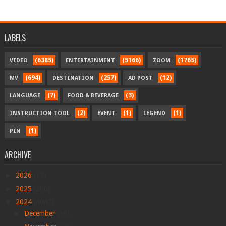
LABELS
(6385)
(5166)
(1765)
VIDEO
ENTERTAINMENT
ZOOM
(694)
(257)
(12)
MV
DESTINATION
AD POST
(7)
(3)
LANGUAGE
FOOD & BEVERAGE
(2)
(1)
(1)
INSTRUCTION TOOL
EVENT
LEGEND
(1)
PIN
ARCHIVE
►
2026
(17)
►
2025
(290)
▼
2024
(4047)
►
December
(39)