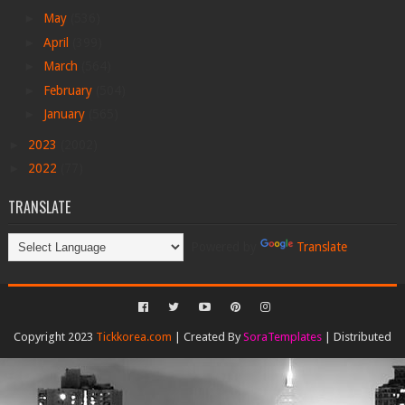
►
May
(536)
►
April
(399)
►
March
(564)
►
February
(504)
►
January
(565)
►
2023
(2002)
►
2022
(77)
TRANSLATE
Powered by
Translate
Copyright 2023
Tickkorea.com
| Created By
SoraTemplates
| Distributed
By
Gooyaabi Templates