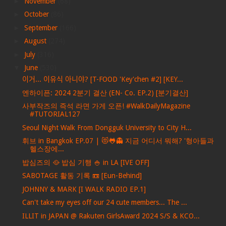
►
November
(68)
►
October
(86)
►
September
(166)
►
August
(274)
►
July
(316)
▼
June
(530)
이거... 이유식 아니야? [T-FOOD 'Key'chen #2] [KEY...
엔하이픈: 2024 2분기 결산 (EN- Co. EP.2) [분기결산]
사부작즈의 즉석 라면 가게 오픈! #WalkDailyMagazine
#TUTORIAL127
Seoul Night Walk From Dongguk University to City H...
휘브 in Bangkok EP.07 | 😻🐸👻 지금 어디서 뭐해? '형아들과
헬스장에...
밥심즈의 🥘 밥심 기행 🍚 in LA [IVE OFF]
SABOTAGE 활동 기록 📼 [Eun-Behind]
JOHNNY & MARK [I WALK RADIO EP.1]
Can't take my eyes off our 24 cute members... The ...
ILLIT in JAPAN @ Rakuten GirlsAward 2024 S/S & KCO...