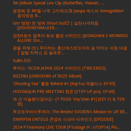
NA [Album Special Live Clip (Butterflies, Heaven, ...
응원해 준 MY들 너무 고마워요😘 [aespa 에스파 ‘Armageddon’
음악방송 B...
Grrr 탕탕! 한 방에 Shoot Out💥 | 실탄사격체험
[JOOHONEYWALKER...
정한X원우 얼루어 화보 촬영 비하인드 (JEONGHAN X WONWOO
ALLURE Sho...
왕을 위해 (또) 무리하는 충신넥스트도어의 숨 막히는 아첨 대결
| 말발 차력쇼 킹 솔로몬...
Sullin.SSS
투어스: 'KCON JAPAN 2024' 비하인드 [TWS:ERIES]
RIIZING [UNBOXING of RIIZE Album]
'Shooting Star' 활동 Behind #1 [Kep1us 케플러스 EP.95]
HYEONGJUN PRE-MEETING 형준 [STEP-UP proj. EP.00]
제 건 미슐랭이잖아요~ [T-FOOD 'Key'chen #1] [KEY 키 & TEN
텐]
투모로우바이투게더: The Bestiez SOOBIN's Mission to Lift BE...
ENHYPEN UNTOLD 콘셉트 시네마 비하인드 [EPISODE]
2024 P1Harmony LIVE TOUR [P1ustage H : UTOP1A] Plu...