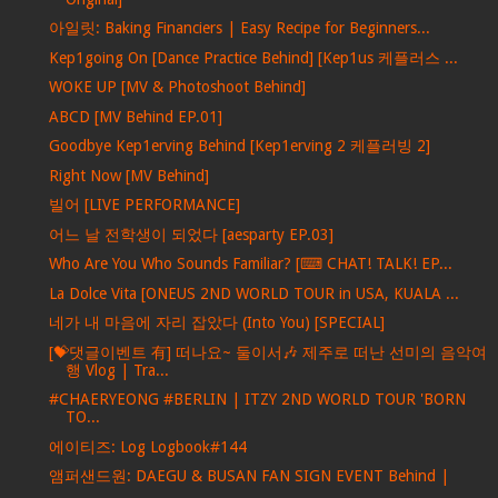
아일릿: Baking Financiers | Easy Recipe for Beginners...
Kep1going On [Dance Practice Behind] [Kep1us 케플러스 ...
WOKE UP [MV & Photoshoot Behind]
ABCD [MV Behind EP.01]
Goodbye Kep1erving Behind [Kep1erving 2 케플러빙 2]
Right Now [MV Behind]
빌어 [LIVE PERFORMANCE]
어느 날 전학생이 되었다 [aesparty EP.03]
Who Are You Who Sounds Familiar? [⌨ CHAT! TALK! EP...
La Dolce Vita [ONEUS 2ND WORLD TOUR in USA, KUALA ...
네가 내 마음에 자리 잡았다 (Into You) [SPECIAL]
[💝댓글이벤트 有] 떠나요~ 둘이서🎶 제주로 떠난 선미의 음악여
행 Vlog | Tra...
#CHAERYEONG #BERLIN | ITZY 2ND WORLD TOUR 'BORN
TO...
에이티즈: Log Logbook#144
앰퍼샌드원: DAEGU & BUSAN FAN SIGN EVENT Behind |