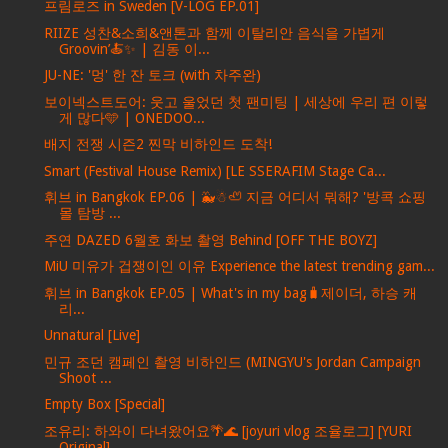
프림로즈 in Sweden [V-LOG EP.01]
RIIZE 성찬&소희&앤톤과 함께 이탈리안 음식을 가볍게
Groovin’🍝✨ | 김동 이...
JU-NE: '멍' 한 잔 토크 (with 차주완)
보이넥스트도어: 웃고 울었던 첫 팬미팅 | 세상에 우리 편 이렇
게 많다🩵 | ONEDOO...
배지 전쟁 시즌2 찐막 비하인드 도착!
Smart (Festival House Remix) [LE SSERAFIM Stage Ca...
휘브 in Bangkok EP.06 | 🐳☃🦥 지금 어디서 뭐해? '방콕 쇼핑
몰 탐방 ...
주연 DAZED 6월호 화보 촬영 Behind [OFF THE BOYZ]
MiU 미유가 겁쟁이인 이유 Experience the latest trending gam...
휘브 in Bangkok EP.05 | What's in my bag🧳제이더, 하승 캐
리...
Unnatural [Live]
민규 조던 캠페인 촬영 비하인드 (MINGYU's Jordan Campaign
Shoot ...
Empty Box [Special]
조유리: 하와이 다녀왔어요🌴🌊 [joyuri vlog 조율로그] [YURI
Original]