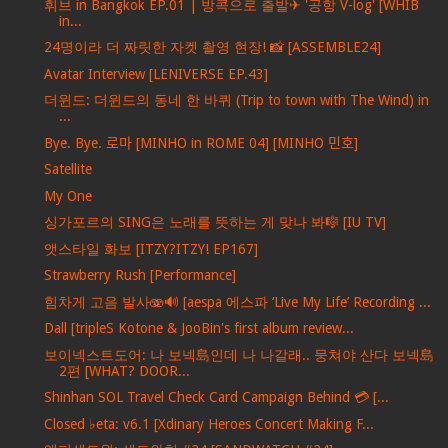
휘브 in Bangkok EP.01 | 방콕으로 출발✈ '공항 V-log' [WHIB
in...
24명이라 더 짜릿한 자켓 촬영 현장! 📸 [ASSEMBLE24]
Avatar Interview [LENIVERSE EP.43]
더윈드: 더윈드의 동네 한 바퀴 (Trip to town with The Wind) in
...
Bye. Bye. 로마 [MINHO in ROME 04] [MINHO 민호]
Satellite
My One
싱가포르의 SING은 노래를 뜻하는 게 맞나 봐🎼 [IU TV]
앳스타일 화보 [ITZY?ITZY! EP167]
Strawberry Rush [Performance]
힘차게 고음 발사🫨🔊 [aespa 에스파 ‘Live My Life’ Recording ...
Dall [tripleS Kotone & JooBin's first album review...
보이넥스트도어: 나 보넥島인데 나 나갈래.. 뭉쳐야 산다 보넥島
2편 [WHAT? DOOR...
Shinhan SOL Travel Check Card Campaign Behind 💳 [...
Closed ♭eta: v6.1 [Xdinary Heroes Concert Making F...