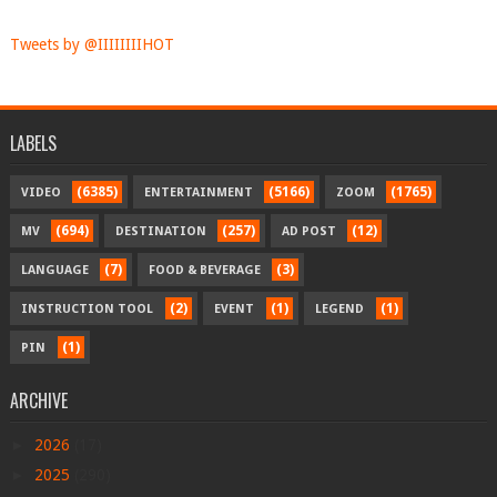
Tweets by @IIIIIIIIHOT
LABELS
(6385)
(5166)
(1765)
VIDEO
ENTERTAINMENT
ZOOM
(694)
(257)
(12)
MV
DESTINATION
AD POST
(7)
(3)
LANGUAGE
FOOD & BEVERAGE
(2)
(1)
(1)
INSTRUCTION TOOL
EVENT
LEGEND
(1)
PIN
ARCHIVE
►
2026
(17)
►
2025
(290)