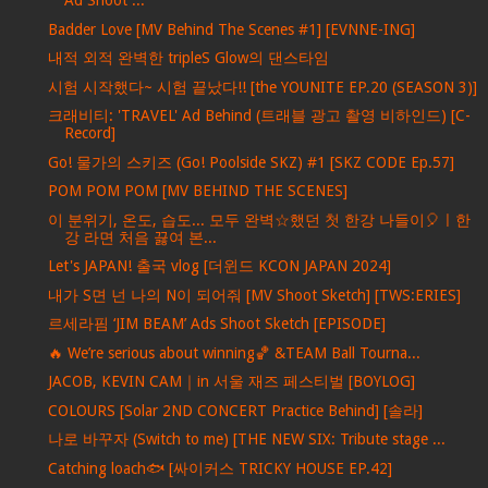
Ad Shoot ...
Badder Love [MV Behind The Scenes #1] [EVNNE-ING]
내적 외적 완벽한 tripleS Glow의 댄스타임
시험 시작했다~ 시험 끝났다!! [the YOUNITE EP.20 (SEASON 3)]
크래비티: 'TRAVEL' Ad Behind (트래블 광고 촬영 비하인드) [C-
Record]
Go! 물가의 스키즈 (Go! Poolside SKZ) #1 [SKZ CODE Ep.57]
POM POM POM [MV BEHIND THE SCENES]
이 분위기, 온도, 습도... 모두 완벽☆했던 첫 한강 나들이🎈ㅣ한
강 라면 처음 끓여 본...
Let's JAPAN! 출국 vlog [더윈드 KCON JAPAN 2024]
내가 S면 넌 나의 N이 되어줘 [MV Shoot Sketch] [TWS:ERIES]
르세라핌 ‘JIM BEAM’ Ads Shoot Sketch [EPISODE]
🔥 We’re serious about winning🏀 &TEAM Ball Tourna...
JACOB, KEVIN CAM｜in 서울 재즈 페스티벌 [BOYLOG]
COLOURS [Solar 2ND CONCERT Practice Behind] [솔라]
나로 바꾸자 (Switch to me) [THE NEW SIX: Tribute stage ...
Catching loach🐟 [싸이커스 TRICKY HOUSE EP.42]