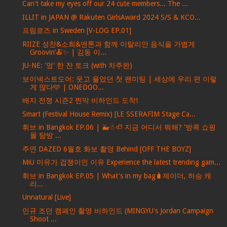
Can't take my eyes off our 24 cute members... The ...
ILLIT in JAPAN @ Rakuten GirlsAward 2024 S/S & KCO...
프림로즈 in Sweden [V-LOG EP.01]
RIIZE 성찬&소희&앤톤과 함께 이탈리안 음식을 가볍게
Groovin’🍝✨ | 김동 이...
JU-NE: '멍' 한 잔 토크 (with 차주완)
보이넥스트도어: 웃고 울었던 첫 팬미팅 | 세상에 우리 편 이렇
게 많다🩵 | ONEDOO...
배지 전쟁 시즌2 찐막 비하인드 도착!
Smart (Festival House Remix) [LE SSERAFIM Stage Ca...
휘브 in Bangkok EP.06 | 🐳☃🦥 지금 어디서 뭐해? '방콕 쇼핑
몰 탐방 ...
주연 DAZED 6월호 화보 촬영 Behind [OFF THE BOYZ]
MiU 미유가 겁쟁이인 이유 Experience the latest trending gam...
휘브 in Bangkok EP.05 | What's in my bag🧳제이더, 하승 캐
리...
Unnatural [Live]
민규 조던 캠페인 촬영 비하인드 (MINGYU's Jordan Campaign
Shoot ...