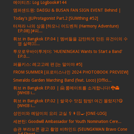
에이티즈: Log Logbook#144
앰퍼샌드원: DAEGU & BUSAN FAN SIGN EVENT Behind |
Today's JJUProtagonist Part.2 [SUMthing #52]
터져라 나의 상품 [하모니 어드벤처 (Harmony Adventure)
EP.08] [#피...
휘브 in Bangkok EP.04 | 멤버들을 감탄하게 만든 유건이의 수
영 실력🏊‍♂...
투모로우바이투게더: 'HUENINGKAI Wants to Start a Band'
EP.0...
퍼플키스: 레고고레 편 [는 말이야 #5]
FROM SUMMER [프로미스나인 2024 PHOTOBOOK PREVIEW]
Smeraldo Garden Marching Band (feat. Loco) [Offici...
휘브 in Bangkok EP.03 | 🤗 룸메이트를 소개합니다! 🐉👻
[WHIB i...
휘브 in Bangkok EP.02 | 쌀국수 맛집 탐방! 여긴 몰랐지?😋
[WHIB i...
성민이와 예담이의 요리 교실 🥄👨🏻‍🍳 [ONE-LOG]
세븐틴: Goodwill Ambassador for Youth Nomination Cere...
승관 부라보콘 광고 촬영 비하인드 (SEUNGKWAN Bravo Cone