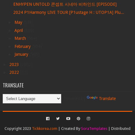
ENHYPEN UNTOLD 콘셉트 시네마 비하인드 [EPISODE]
2024 P1Harmony LIVE TOUR [P1ustage H : UTOP1A] Plu...
►
May
(536)
►
April
(399)
►
March
(564)
►
February
(504)
►
January
(565)
►
2023
(2002)
►
2022
(77)
TRANSLATE
Powered by
Translate
Copyright 2023
Tickkorea.com
| Created By
SoraTemplates
| Distributed