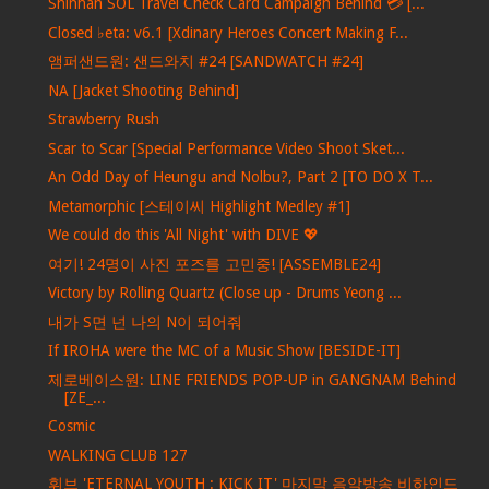
Shinhan SOL Travel Check Card Campaign Behind 💳 [...
Closed ♭eta: v6.1 [Xdinary Heroes Concert Making F...
앰퍼샌드원: 샌드와치 #24 [SANDWATCH #24]
NA [Jacket Shooting Behind]
Strawberry Rush
Scar to Scar [Special Performance Video Shoot Sket...
An Odd Day of Heungu and Nolbu?, Part 2 [TO DO X T...
Metamorphic [스테이씨 Highlight Medley #1]
We could do this 'All Night' with DIVE 💖
여기! 24명이 사진 포즈를 고민중! [ASSEMBLE24]
Victory by Rolling Quartz (Close up - Drums Yeong ...
내가 S면 넌 나의 N이 되어줘
If IROHA were the MC of a Music Show [BESIDE-IT]
제로베이스원: LINE FRIENDS POP-UP in GANGNAM Behind
[ZE_...
Cosmic
WALKING CLUB 127
휘브 'ETERNAL YOUTH : KICK IT' 마지막 음악방송 비하인드