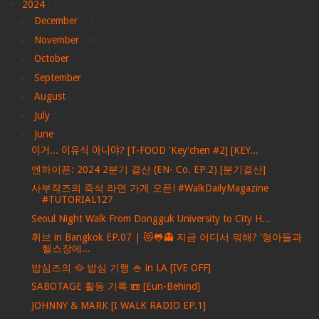
▼
2024
(4047)
►
December
(39)
►
November
(68)
►
October
(86)
►
September
(166)
►
August
(274)
►
July
(316)
▼
June
(530)
이거... 이유식 아니야? [T-FOOD 'Key'chen #2] [KEY...
엔하이픈: 2024 2분기 결산 (EN- Co. EP.2) [분기결산]
사부작즈의 즉석 라면 가게 오픈! #WalkDailyMagazine
#TUTORIAL127
Seoul Night Walk From Dongguk University to City H...
휘브 in Bangkok EP.07 | 😻🐸👻 지금 어디서 뭐해? '형아들과
헬스장에...
밥심즈의 🥘 밥심 기행 🍚 in LA [IVE OFF]
SABOTAGE 활동 기록 📼 [Eun-Behind]
JOHNNY & MARK [I WALK RADIO EP.1]