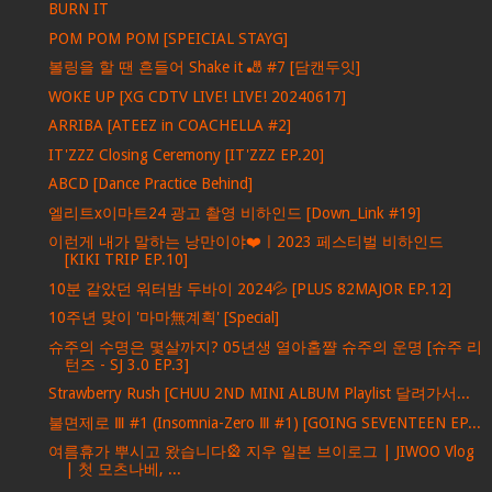
BURN IT
POM POM POM [SPEICIAL STAYG]
볼링을 할 땐 흔들어 Shake it 🎳 #7 [담캔두잇]
WOKE UP [XG CDTV LIVE! LIVE! 20240617]
ARRIBA [ATEEZ in COACHELLA #2]
IT'ZZZ Closing Ceremony [IT'ZZZ EP.20]
ABCD [Dance Practice Behind]
엘리트x이마트24 광고 촬영 비하인드 [Down_Link #19]
이런게 내가 말하는 낭만이야❤️ㅣ2023 페스티벌 비하인드
[KIKI TRIP EP.10]
10분 같았던 워터밤 두바이 2024💦 [PLUS 82MAJOR EP.12]
10주년 맞이 '마마無계획' [Special]
슈주의 수명은 몇살까지? 05년생 열아홉쨜 슈주의 운명 [슈주 리
턴즈 - SJ 3.0 EP.3]
Strawberry Rush [CHUU 2ND MINI ALBUM Playlist 달려가서...
불면제로 Ⅲ #1 (Insomnia-Zero Ⅲ #1) [GOING SEVENTEEN EP...
여름휴가 뿌시고 왔습니다🎡 지우 일본 브이로그 | JIWOO Vlog
| 첫 모츠나베, ...