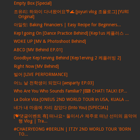
Empty Box [Special]
조유리: 하와이 다녀왔어요🌴🌊 [joyuri vlog 조율로그] [YURI
Original]
아일릿: Baking Financiers | Easy Recipe for Beginners...
Kep1going On [Dance Practice Behind] [Kep1us 케플러스 ...
WOKE UP [MV & Photoshoot Behind]
ABCD [MV Behind EP.01]
Goodbye Kep1erving Behind [Kep1erving 2 케플러빙 2]
Right Now [MV Behind]
빌어 [LIVE PERFORMANCE]
어느 날 전학생이 되었다 [aesparty EP.03]
Who Are You Who Sounds Familiar? [⌨ CHAT! TALK! EP...
La Dolce Vita [ONEUS 2ND WORLD TOUR in USA, KUALA ...
네가 내 마음에 자리 잡았다 (Into You) [SPECIAL]
[💝댓글이벤트 有] 떠나요~ 둘이서🎶 제주로 떠난 선미의 음악여
행 Vlog | Tra...
#CHAERYEONG #BERLIN | ITZY 2ND WORLD TOUR 'BORN
TO...