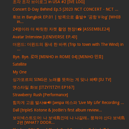
조각 조각 브이로그 in USA #2 [IVE LOG]
Concert D-Day Behind Ep.5 [2023 NCT CONCERT - NCT ...
휘브 in Bangkok EP.01 | 방콕으로 출발✈ '공항 V-log' [WHIB
in...
24명이라 더 짜릿한 자켓 촬영 현장! 📸 [ASSEMBLE24]
Avatar Interview [LENIVERSE EP.43]
더윈드: 더윈드의 동네 한 바퀴 (Trip to town with The Wind) in
...
Bye. Bye. 로마 [MINHO in ROME 04] [MINHO 민호]
Satellite
My One
싱가포르의 SING은 노래를 뜻하는 게 맞나 봐🎼 [IU TV]
앳스타일 화보 [ITZY?ITZY! EP167]
Strawberry Rush [Performance]
힘차게 고음 발사🫨🔊 [aespa 에스파 ‘Live My Life’ Recording ...
Dall [tripleS Kotone & JooBin's first album review...
보이넥스트도어: 나 보넥島인데 나 나갈래.. 뭉쳐야 산다 보넥島
2편 [WHAT? DOOR...