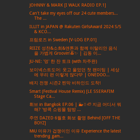
JOHNNY & MARK [I WALK RADIO EP.1]
Can't take my eyes off our 24 cute members...
The ...
ILLIT in JAPAN @ Rakuten GirlsAward 2024 S/S
& KCO...
프림로즈 in Sweden [V-LOG EP.01]
RIIZE 성찬&소희&앤톤과 함께 이탈리안 음식
을 가볍게 Groovin’🍝✨ | 김동 이...
JU-NE: '멍' 한 잔 토크 (with 차주완)
보이넥스트도어: 웃고 울었던 첫 팬미팅 | 세상
에 우리 편 이렇게 많다🩵 | ONEDOO...
배지 전쟁 시즌2 찐막 비하인드 도착!
Smart (Festival House Remix) [LE SSERAFIM
Stage Ca...
휘브 in Bangkok EP.06 | 🐳☃🦥 지금 어디서 뭐
해? '방콕 쇼핑몰 탐방 ...
주연 DAZED 6월호 화보 촬영 Behind [OFF THE
BOYZ]
MiU 미유가 겁쟁이인 이유 Experience the latest
trending gam...