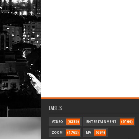
LABELS
(6385)
(5166)
VIDEO
ENTERTAINMENT
(1765)
(694)
ZOOM
MV