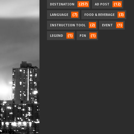
(257)
(12)
DESTINATION
AD POST
(7)
(3)
LANGUAGE
FOOD & BEVERAGE
(2)
(1)
INSTRUCTION TOOL
EVENT
(1)
(1)
LEGEND
PIN