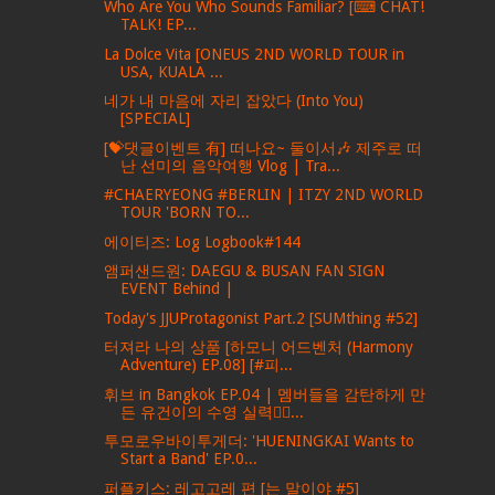
Who Are You Who Sounds Familiar? [⌨ CHAT!
TALK! EP...
La Dolce Vita [ONEUS 2ND WORLD TOUR in
USA, KUALA ...
네가 내 마음에 자리 잡았다 (Into You)
[SPECIAL]
[💝댓글이벤트 有] 떠나요~ 둘이서🎶 제주로 떠
난 선미의 음악여행 Vlog | Tra...
#CHAERYEONG #BERLIN | ITZY 2ND WORLD
TOUR 'BORN TO...
에이티즈: Log Logbook#144
앰퍼샌드원: DAEGU & BUSAN FAN SIGN
EVENT Behind |
Today's JJUProtagonist Part.2 [SUMthing #52]
터져라 나의 상품 [하모니 어드벤처 (Harmony
Adventure) EP.08] [#피...
휘브 in Bangkok EP.04 | 멤버들을 감탄하게 만
든 유건이의 수영 실력🏊‍♂...
투모로우바이투게더: 'HUENINGKAI Wants to
Start a Band' EP.0...
퍼플키스: 레고고레 편 [는 말이야 #5]