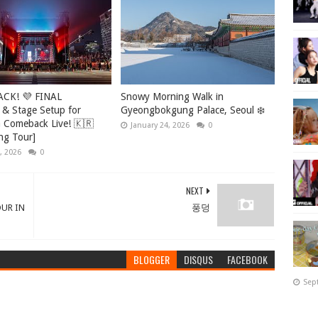
ACK! 💜 FINAL
Snowy Morning Walk in
 & Stage Setup for
Gyeongbokgung Palace, Seoul ❄️
Comeback Live! 🇰🇷
January 24, 2026
0
ng Tour]
, 2026
0
NEXT
OUR IN
풍덩
BLOGGER
DISQUS
FACEBOOK
Sep