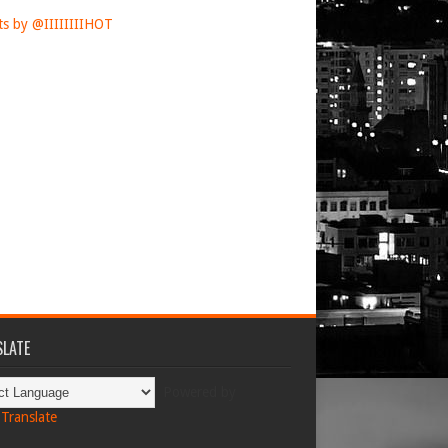
s by @IIIIIIIIHOT
LATE
Powered by
Translate