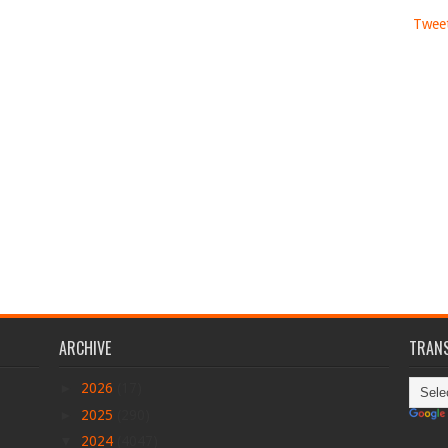
Tweet
ARCHIVE
TRANS
►
2026
(17)
►
2025
(290)
▼
2024
(4047)