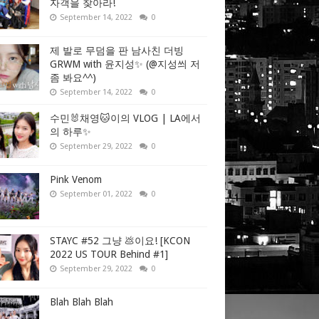
자객을 찾아라!
September 14, 2022
0
제 발로 무덤을 판 남사친 더빙
GRWM with 윤지성✨ (@지성씌 저
좀 봐요^^)
September 14, 2022
0
수민🐰채영🐱이의 VLOG | LA에서
의 하루✨
September 29, 2022
0
Pink Venom
September 01, 2022
0
STAYC #52 그냥 💩이요! [KCON
2022 US TOUR Behind #1]
September 29, 2022
0
Blah Blah Blah