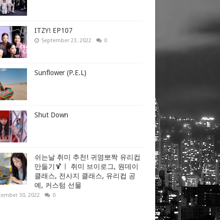
ITZY! EP107
September 23, 2022
0
Sunflower (P.E.L)
Shut Down
쉬는날 취미 추천! 귀염뽀짝 유리컵
만들기🍹ㅣ 취미 브이로그, 원데이
클래스, 전사지 클래스, 유리컵 공
예, 커스텀 선물
tember 30, 2022
0