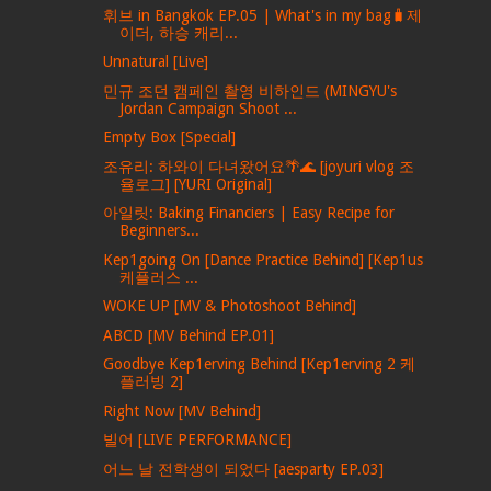
휘브 in Bangkok EP.05 | What's in my bag🧳제
이더, 하승 캐리...
Unnatural [Live]
민규 조던 캠페인 촬영 비하인드 (MINGYU's
Jordan Campaign Shoot ...
Empty Box [Special]
조유리: 하와이 다녀왔어요🌴🌊 [joyuri vlog 조
율로그] [YURI Original]
아일릿: Baking Financiers | Easy Recipe for
Beginners...
Kep1going On [Dance Practice Behind] [Kep1us
케플러스 ...
WOKE UP [MV & Photoshoot Behind]
ABCD [MV Behind EP.01]
Goodbye Kep1erving Behind [Kep1erving 2 케
플러빙 2]
Right Now [MV Behind]
빌어 [LIVE PERFORMANCE]
어느 날 전학생이 되었다 [aesparty EP.03]