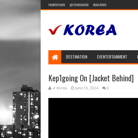
7NORTHSTARS
@7STARSSHIDO
READ NEWS
DESTINATION
EVENTERTAINMENT
Kep1going On [Jacket Behind]
✔ Korea
June 10, 2024
0