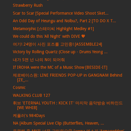
Strawberry Rush
Scar to Scar [Special Performance Video Shoot Sket...
An Odd Day of Heungu and Nolbu?, Part 2 [TO DO X T...
Metamorphic [스테이씨 Highlight Medley #1]
We could do this 'All Night' with DIVE 💖
여기! 24명이 사진 포즈를 고민중! [ASSEMBLE24]
Victory by Rolling Quartz (Close up - Drums Yeong ...
내가 S면 넌 나의 N이 되어줘
If IROHA were the MC of a Music Show [BESIDE-IT]
제로베이스원: LINE FRIENDS POP-UP in GANGNAM Behind
[ZE_...
Cosmic
WALKING CLUB 127
휘브 'ETERNAL YOUTH : KICK IT' 마지막 음악방송 비하인드
[WE WHIB]
케플러's 984Days
NA [Album Special Live Clip (Butterflies, Heaven, ...
응원해 준 MY들 너무 고마워요😘 [aespa 에스파 ‘Armageddon’