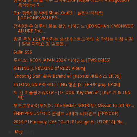
음악방송 B...
Grrr 탕탕! 한 방에 Shoot Out💥 | 실탄사격체험
[JOOHONEYWALKER...
정한X원우 얼루어 화보 촬영 비하인드 (JEONGHAN X WONWOO
ALLURE Sho...
왕을 위해 (또) 무리하는 충신넥스트도어의 숨 막히는 아첨 대결
| 말발 차력쇼 킹 솔로몬...
Sullin.SSS
투어스: 'KCON JAPAN 2024' 비하인드 [TWS:ERIES]
RIIZING [UNBOXING of RIIZE Album]
'Shooting Star' 활동 Behind #1 [Kep1us 케플러스 EP.95]
HYEONGJUN PRE-MEETING 형준 [STEP-UP proj. EP.00]
제 건 미슐랭이잖아요~ [T-FOOD 'Key'chen #1] [KEY 키 & TEN
텐]
투모로우바이투게더: The Bestiez SOOBIN's Mission to Lift BE...
ENHYPEN UNTOLD 콘셉트 시네마 비하인드 [EPISODE]
2024 P1Harmony LIVE TOUR [P1ustage H : UTOP1A] Plu...
►
May
(536)