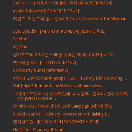
24명이라 더 짜릿한 자켓 촬영 현장! 📸 [ASSEMBLE24]
Avatar Interview [LENIVERSE EP.43]
더윈드: 더윈드의 동네 한 바퀴 (Trip to town with The Wind) in
...
Bye. Bye. 로마 [MINHO in ROME 04] [MINHO 민호]
Satellite
My One
싱가포르의 SING은 노래를 뜻하는 게 맞나 봐🎼 [IU TV]
앳스타일 화보 [ITZY?ITZY! EP167]
Strawberry Rush [Performance]
힘차게 고음 발사🫨🔊 [aespa 에스파 ‘Live My Life’ Recording ...
Dall [tripleS Kotone & JooBin's first album review...
보이넥스트도어: 나 보넥島인데 나 나갈래.. 뭉쳐야 산다 보넥島
2편 [WHAT? DOOR...
Shinhan SOL Travel Check Card Campaign Behind 💳 [...
Closed ♭eta: v6.1 [Xdinary Heroes Concert Making F...
앰퍼샌드원: 샌드와치 #24 [SANDWATCH #24]
NA [Jacket Shooting Behind]