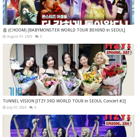
춤 (CHOOM) [BABYMONSTER WORLD TOUR BEHIND in SEOUL]
August 01, 2026
0
TUNNEL VISION [ITZY 3RD WORLD TOUR in SEOUL Concert #2]
July 07, 2026
0