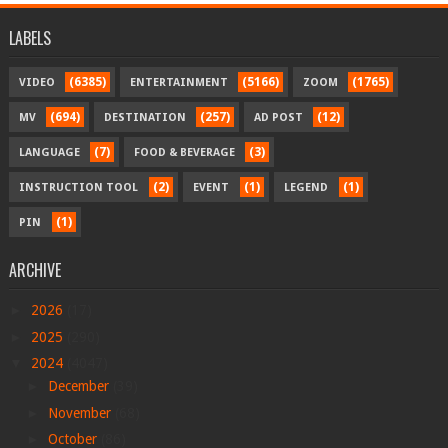
LABELS
(6385)
(5166)
(1765)
VIDEO
ENTERTAINMENT
ZOOM
(694)
(257)
(12)
MV
DESTINATION
AD POST
(7)
(3)
LANGUAGE
FOOD & BEVERAGE
(2)
(1)
(1)
INSTRUCTION TOOL
EVENT
LEGEND
(1)
PIN
ARCHIVE
►
2026
(17)
►
2025
(290)
▼
2024
(4047)
►
December
(39)
►
November
(68)
►
October
(86)