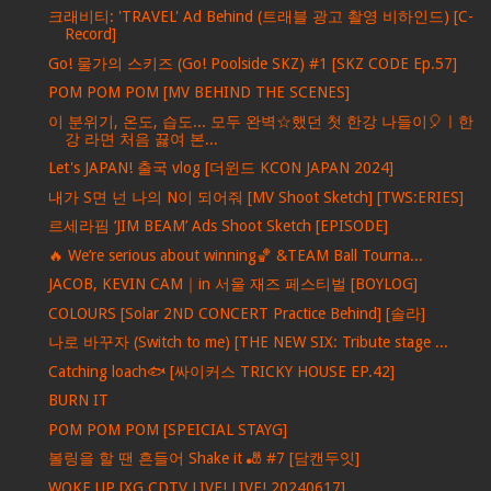
크래비티: 'TRAVEL' Ad Behind (트래블 광고 촬영 비하인드) [C-
Record]
Go! 물가의 스키즈 (Go! Poolside SKZ) #1 [SKZ CODE Ep.57]
POM POM POM [MV BEHIND THE SCENES]
이 분위기, 온도, 습도... 모두 완벽☆했던 첫 한강 나들이🎈ㅣ한
강 라면 처음 끓여 본...
Let's JAPAN! 출국 vlog [더윈드 KCON JAPAN 2024]
내가 S면 넌 나의 N이 되어줘 [MV Shoot Sketch] [TWS:ERIES]
르세라핌 ‘JIM BEAM’ Ads Shoot Sketch [EPISODE]
🔥 We’re serious about winning🏀 &TEAM Ball Tourna...
JACOB, KEVIN CAM｜in 서울 재즈 페스티벌 [BOYLOG]
COLOURS [Solar 2ND CONCERT Practice Behind] [솔라]
나로 바꾸자 (Switch to me) [THE NEW SIX: Tribute stage ...
Catching loach🐟 [싸이커스 TRICKY HOUSE EP.42]
BURN IT
POM POM POM [SPEICIAL STAYG]
볼링을 할 땐 흔들어 Shake it 🎳 #7 [담캔두잇]
WOKE UP [XG CDTV LIVE! LIVE! 20240617]