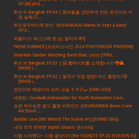
EP.08] [#피...
휘브 in Bangkok EP.04 | 멤버들을 감탄하게 만든 유건이의 수
영 실력🏊‍♂...
투모로우바이투게더: 'HUENINGKAI Wants to Start a Band'
EP.0...
퍼플키스: 레고고레 편 [는 말이야 #5]
FROM SUMMER [프로미스나인 2024 PHOTOBOOK PREVIEW]
Smeraldo Garden Marching Band (feat. Loco) [Offici...
휘브 in Bangkok EP.03 | 🤗 룸메이트를 소개합니다! 🐉👻
[WHIB i...
휘브 in Bangkok EP.02 | 쌀국수 맛집 탐방! 여긴 몰랐지?😋
[WHIB i...
성민이와 예담이의 요리 교실 🥄👨🏻‍🍳 [ONE-LOG]
세븐틴: Goodwill Ambassador for Youth Nomination Cere...
승관 부라보콘 광고 촬영 비하인드 (SEUNGKWAN Bravo Cone
Ad Shoot ...
Badder Love [MV Behind The Scenes #1] [EVNNE-ING]
내적 외적 완벽한 tripleS Glow의 댄스타임
시험 시작했다~ 시험 끝났다!! [the YOUNITE EP.20 (SEASON 3)]