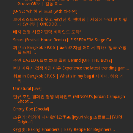
Groovin’🍝✨ | 김동 이...
JU-NE: '멍' 한 잔 토크 (with 차주완)
보이넥스트도어: 웃고 울었던 첫 팬미팅 | 세상에 우리 편 이렇
게 많다🩵 | ONEDOO...
배지 전쟁 시즌2 찐막 비하인드 도착!
Smart (Festival House Remix) [LE SSERAFIM Stage Ca...
휘브 in Bangkok EP.06 | 🐳☃🦥 지금 어디서 뭐해? '방콕 쇼핑
몰 탐방 ...
주연 DAZED 6월호 화보 촬영 Behind [OFF THE BOYZ]
MiU 미유가 겁쟁이인 이유 Experience the latest trending gam...
휘브 in Bangkok EP.05 | What's in my bag🧳제이더, 하승 캐
리...
Unnatural [Live]
민규 조던 캠페인 촬영 비하인드 (MINGYU's Jordan Campaign
Shoot ...
Empty Box [Special]
조유리: 하와이 다녀왔어요🌴🌊 [joyuri vlog 조율로그] [YURI
Original]
아일릿: Baking Financiers | Easy Recipe for Beginners...