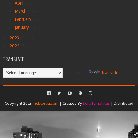
►
April
(399)
►
March
(564)
►
February
(504)
►
January
(565)
►
2023
(2002)
►
2022
(77)
TRANSLATE
Powered by
Translate
Copyright 2023
Tickkorea.com
| Created By
SoraTemplates
| Distributed
By
Gooyaabi Templates