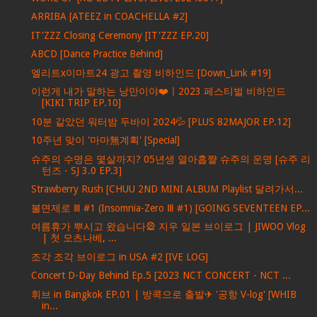
ARRIBA [ATEEZ in COACHELLA #2]
IT'ZZZ Closing Ceremony [IT'ZZZ EP.20]
ABCD [Dance Practice Behind]
엘리트x이마트24 광고 촬영 비하인드 [Down_Link #19]
이런게 내가 말하는 낭만이야❤️ㅣ2023 페스티벌 비하인드
[KIKI TRIP EP.10]
10분 같았던 워터밤 두바이 2024💦 [PLUS 82MAJOR EP.12]
10주년 맞이 '마마無계획' [Special]
슈주의 수명은 몇살까지? 05년생 열아홉쨜 슈주의 운명 [슈주 리
턴즈 - SJ 3.0 EP.3]
Strawberry Rush [CHUU 2ND MINI ALBUM Playlist 달려가서...
불면제로 Ⅲ #1 (Insomnia-Zero Ⅲ #1) [GOING SEVENTEEN EP...
여름휴가 뿌시고 왔습니다🎡 지우 일본 브이로그 | JIWOO Vlog
| 첫 모츠나베, ...
조각 조각 브이로그 in USA #2 [IVE LOG]
Concert D-Day Behind Ep.5 [2023 NCT CONCERT - NCT ...
휘브 in Bangkok EP.01 | 방콕으로 출발✈ '공항 V-log' [WHIB
in...