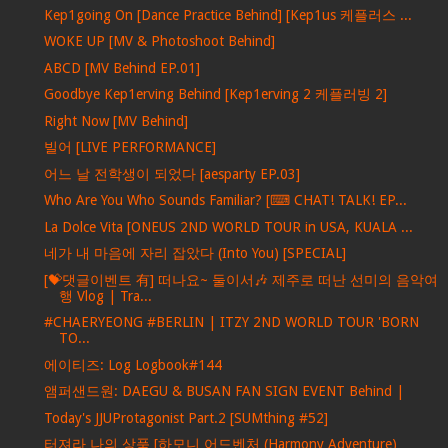
Kep1going On [Dance Practice Behind] [Kep1us 케플러스 ...
WOKE UP [MV & Photoshoot Behind]
ABCD [MV Behind EP.01]
Goodbye Kep1erving Behind [Kep1erving 2 케플러빙 2]
Right Now [MV Behind]
빌어 [LIVE PERFORMANCE]
어느 날 전학생이 되었다 [aesparty EP.03]
Who Are You Who Sounds Familiar? [⌨ CHAT! TALK! EP...
La Dolce Vita [ONEUS 2ND WORLD TOUR in USA, KUALA ...
네가 내 마음에 자리 잡았다 (Into You) [SPECIAL]
[💝댓글이벤트 有] 떠나요~ 둘이서🎶 제주로 떠난 선미의 음악여
행 Vlog | Tra...
#CHAERYEONG #BERLIN | ITZY 2ND WORLD TOUR 'BORN
TO...
에이티즈: Log Logbook#144
앰퍼샌드원: DAEGU & BUSAN FAN SIGN EVENT Behind |
Today's JJUProtagonist Part.2 [SUMthing #52]
터져라 나의 상품 [하모니 어드벤처 (Harmony Adventure)