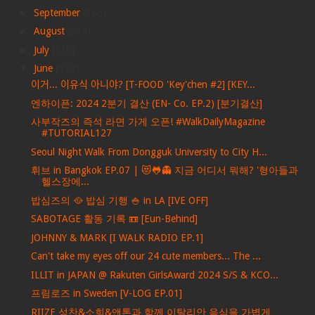
►
September
(166)
►
August
(274)
►
July
(316)
▼
June
(530)
이거... 이유식 아니야? [T-FOOD 'Key'chen #2] [KEY...
엔하이픈: 2024 2분기 결산 (EN- Co. EP.2) [분기결산]
사부작즈의 즉석 라면 가게 오픈! #WalkDailyMagazine
#TUTORIAL127
Seoul Night Walk From Dongguk University to City H...
휘브 in Bangkok EP.07 | 😻🐸👻 지금 어디서 뭐해? '형아들과
헬스장에...
밥심즈의 🥘 밥심 기행 🍚 in LA [IVE OFF]
SABOTAGE 활동 기록 📼 [Eun-Behind]
JOHNNY & MARK [I WALK RADIO EP.1]
Can't take my eyes off our 24 cute members... The ...
ILLIT in JAPAN @ Rakuten GirlsAward 2024 S/S & KCO...
프림로즈 in Sweden [V-LOG EP.01]
RIIZE 성찬&소희&앤톤과 함께 이탈리안 음식을 가볍게