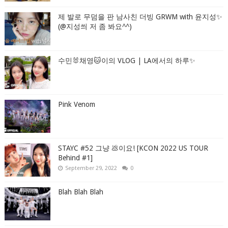
제 발로 무덤을 판 남사친 더빙 GRWM with 윤지성✨
(@지성씌 저 좀 봐요^^)
수민🐰채영🐱이의 VLOG | LA에서의 하루✨
Pink Venom
STAYC #52 그냥 💩이요! [KCON 2022 US TOUR
Behind #1]
September 29, 2022
0
Blah Blah Blah