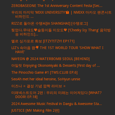
ZEROBASEONE The 1st Anniversary Content Festa [Sec...
우리의 마지막 ‘MIXX UNIVERSITY’🏫 | NMIXX 마카오 팬콘서트
비하인드 ...
RIZZ로 돌아온 수탱씨[in SHANGHAI] [수탱로그]
찢었다.무대도💖슽둥이들 미모도💖 [‘Cheeky Icy Thang’ 음악방
송 비하인드]...
엘르 싱가포르 화보 [ITZY?ITZY! EP171]
LIZ's 속마음 캠🎥 THE 1ST WORLD TOUR 'SHOW WHAT I
HAVE'
NAYEON @ 2024 WATERBOMB SEOUL [BEHIND]
아일릿 Enjoying Okonomiyaki & Desserts [First day of ...
The Pinocchio Game #1 [TWS:CLUB EP.6]
SeoAh met her ideal heroine, SoHyun unnie
이즈나 ⭐ 결성 기념 깜짝 라이브 ⭐
미래넥스트도어 2편 : 우리의 미래는 이어져있다 [WHAT?
DOOR! EP.18]
2024 Awesome Music Festival in Daegu & Awesome Sta...
JUSTICE [MV Making Film 2편]