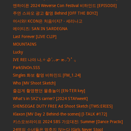
엔하이픈 2024 Weverse Con Festival 비하인드 [EPISODE]
주연 스파오 광고 촬영 Behind [OFF THE BOYZ]
어서와! KCON은 처음이지? - 세리나고
에이티즈: SAN IN SARDEGNA
Last Forever [LIVE CLIP]
MOUNTAINS
Lucky
IVE REI 나야 나𓈒✧ ݂Ꮚ݁ ⷭ⸝⸝ʚ̴̶̷̷ · ʚ̴̶̷̷⸝⸝՞𐦯˚ ݂𓂂
ParkShiOn.SSS
Singles 화보 촬영 비하인드 [FM_1.24]
Who [MV Shoot Sketch]
즐겁게 촬영했던 물총놀이 [EN-TER key]
What's in SKZ's carrier? [2024 STAYweeK]
SHINSEGAE DUTY FREE Ad Shoot Sketch [TWS:ERIES]
Klaxon [MV Day 2 Behind-the-scenes] [I-TALK #172]
키스오브라이프 2024 SBS 가요대전: Summer [Dance Practic]
24명의 소녀들은 멈추지 않는다 [Girls Never Stop]