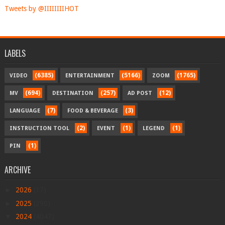
Tweets by @IIIIIIIIHOT
LABELS
(6385)
(5166)
(1765)
VIDEO
ENTERTAINMENT
ZOOM
(694)
(257)
(12)
MV
DESTINATION
AD POST
(7)
(3)
LANGUAGE
FOOD & BEVERAGE
(2)
(1)
(1)
INSTRUCTION TOOL
EVENT
LEGEND
(1)
PIN
ARCHIVE
►
2026
(17)
►
2025
(290)
▼
2024
(4047)