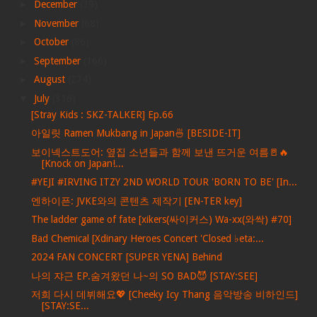
►
December
(39)
►
November
(68)
►
October
(86)
►
September
(166)
►
August
(274)
▼
July
(316)
[Stray Kids : SKZ-TALKER] Ep.66
아일릿 Ramen Mukbang in Japan🍜 [BESIDE-IT]
보이넥스트도어: 옆집 소년들과 함께 보낸 뜨거운 여름🚪🔥
[Knock on Japan!...
#YEJI #IRVING ITZY 2ND WORLD TOUR 'BORN TO BE' [In...
엔하이픈: JVKE와의 콘텐츠 제작기 [EN-TER key]
The ladder game of fate [xikers(싸이커스) Wa-xx(와싹) #70]
Bad Chemical [Xdinary Heroes Concert 'Closed ♭eta:...
2024 FAN CONCERT [SUPER YENA] Behind
나의 쟈근 EP.숨겨왔던 나~의 SO BAD😈 [STAY:SEE]
저희 다시 데뷔해요💖 [Cheeky Icy Thang 음악방송 비하인드]
[STAY:SE...