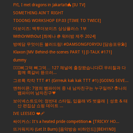
FYI, I met dragons in Jakarta!!🐲 [IU TV]
SOMETHING AIN'T RIGHT
TDOONG WORKSHOP EP.03 [TIME TO TWICE]
더보이즈: 백투더보이즈 상상플러스 1부
WithOrWithOut [최예나 @ 워터밤 제주 2024]
방예담 무엇이든 불러드림! #DAMSONGFORYOU [담송포유🎤]
Klaxon [MV Behind-the-scenes PART 1] [I-TALK #171]
dummy
🚶🏻‍♂️삐그덕 뼈그덕… 127 채널에 출장왔습니다💥 우리칠과 다
함께 쪽갈비 뜯으러...
그르륵 칵칵 TTT #1 (Grrreuk kak kak TTT #1) [GOING SEVE...
엔하이픈: 7명의 뱀파이어 중 내 남자친구는 누구일까? 🧛나의
뱀파이어 남자친구💗
보이넥스트도어: 정반대 스타일, 입을래 VS 벗을래 | 성호 & 태
산 편집샵 쇼핑 데이트 ...
IVE LEESEO ❤‍🩹
싸이커스: It's a heated pride competition🔥 [TRICKY HO...
뜨거워지자 (Let It Burn) [음악방송 비하인드] [BEH1ND]