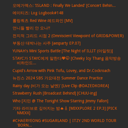
오메가엑스: ‘ISLAND : Finally We Landed' [Concert Behin...
에이티즈: Log Logbook#148
롤링쿼츠 Red Wine 레드와인 [MV]
언니들 빨리 안 오나‼️
전지적 그리드 시점 2 (Omniscient Viewpoint of GRID&POWER)
부동산 대박나는 사주 [aesparty EP.07]
YUNAH's Mini Sports Battle [The Night of ILLIT (아일릿)]
STAYC가 STAYC에게 말한다💖🤭 [Cheeky Icy Thang 음악방송
비하인드...
Cupid's Arrow with Pink Tofu, Lovey, and Dr.Cockroach
뉴진스 2024 SBS 가요대전 Summer Dance Practice
Rainy day (비가 오는 날엔)' [Live Clip @DAZEDKOREA]
Strawberry Rush [Broadcast Behind] [CHUU-ing]
Who [지민 @ The Tonight Show Starring Jimmy Fallon]
기타 라이브로 깊어지는 밤🔥🎸 [MIXXPLORE 2 EP.3] [PICK
NMIXX]
#CHAERYEONG #SUGARLAND | ITZY 2ND WORLD TOUR
'BORN...