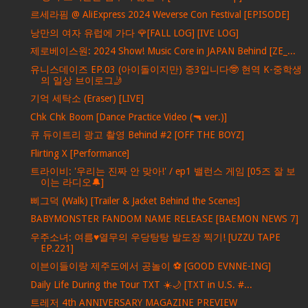
르세라핌 @ AliExpress 2024 Weverse Con Festival [EPISODE]
낭만의 여자 유럽에 가다 🌹[FALL LOG] [IVE LOG]
제로베이스원: 2024 Show! Music Core in JAPAN Behind [ZE_...
유니스데이즈 EP.03 (아이돌이지만) 중3입니다🤓 현역 K-중학생
의 일상 브이로그🤳
기억 세탁소 (Eraser) [LIVE]
Chk Chk Boom [Dance Practice Video (🔫 ver.)]
큐 듀이트리 광고 촬영 Behind #2 [OFF THE BOYZ]
Flirting X [Performance]
트라이비: '우리는 진짜 안 맞아!' / ep1 밸런스 게임 [05즈 잘 보
이는 라디오🔔]
삐그덕 (Walk) [Trailer & Jacket Behind the Scenes]
BABYMONSTER FANDOM NAME RELEASE [BAEMON NEWS 7]
우주소녀: 여름♥열무의 우당탕탕 발도장 찍기! [UZZU TAPE
EP.221]
이븐이들이랑 제주도에서 공놀이 ⚽️ [GOOD EVNNE-ING]
Daily Life During the Tour TXT ☀️🌙 [TXT in U.S. #...
트레저 4th ANNIVERSARY MAGAZINE PREVIEW