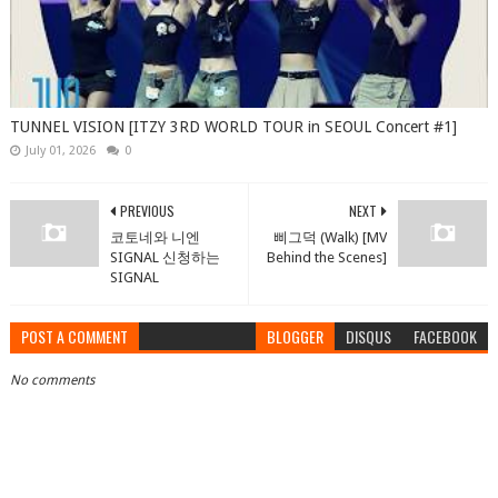
TUNNEL VISION [ITZY 3RD WORLD TOUR in SEOUL Concert #1]
July 01, 2026
0
PREVIOUS
NEXT
코토네와 니엔
삐그덕 (Walk) [MV
SIGNAL 신청하는
Behind the Scenes]
SIGNAL
POST A COMMENT
BLOGGER
DISQUS
FACEBOOK
No comments