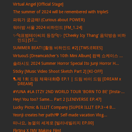
Virtual Angel [Official Stage]
The summer of 2024 will be remembered with tripleS
파워가 궁금해! (Curious about POWER)
워터밤 서울 2024 비하인드 [FM_1.24]
✨🐆표범테이씨의 등장🐆✨ [‘Cheeky Icy Thang’ 음악방송 비하
인드] [ST...
SUMMER BEAT! [활동 비하인드 #2] [TWS:ERIES]
VirtuouS [Dreamcatcher's 10th Mini Album] 컴백 쇼케이스 ...
솔라시도 2024 Summer Horror Special Ito Junji Horror H...
Sticky [Music Video Shoot Sketch Part 2] [KI-OFF]
🏸제 1회 드림 체육대회🏐 EP.1 | 드림 바이 드림 [DREAM x
DREAM]
#YUNA #LA ITZY 2ND WORLD TOUR 'BORN TO BE' [Insta-...
Hey! You too? Same... Part 2 [LENIVERSE EP.47]
Lucky Picnic & ILLIT Company [SUPER ILLIT EP.3~4 B...
YeonJi creates her path!💙 Self-made vacation Vlog...
떠나요, 농껄의 세계로 [빌리네빌리지 EP.00]
Flirting X [MV Making Film]