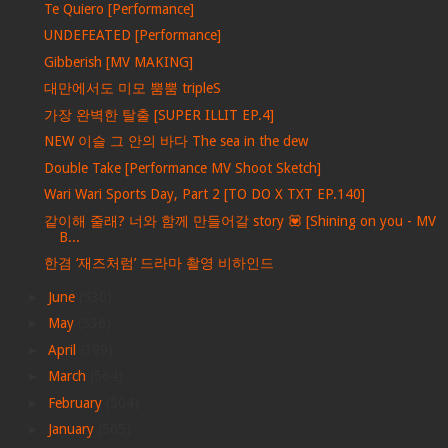
Te Quiero [Performance]
UNDEFEATED [Performance]
Gibberish [MV MAKING]
대만에서도 미모 뿜뿜 tripleS
가장 완벽한 탈출 [SUPER ILLIT EP.4]
NEW 이슬 그 안의 바다 The sea in the dew
Double Take [Performance MV Shoot Sketch]
Wari Wari Sports Day, Part 2 [TO DO X TXT EP.140]
같이해 줄래? 너와 함께 만들어갈 story 💟 [Shining on you - MV
B...
한겸 ‘재즈처럼’ 드라마 촬영 비하인드
►
June
(530)
►
May
(536)
►
April
(399)
►
March
(564)
►
February
(504)
►
January
(565)