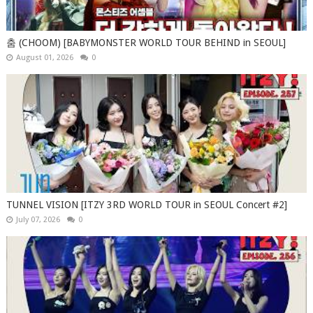
춤 (CHOOM) [BABYMONSTER WORLD TOUR BEHIND in SEOUL]
August 01, 2026
0
TUNNEL VISION [ITZY 3RD WORLD TOUR in SEOUL Concert #2]
July 07, 2026
0