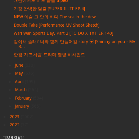
대만에서도 미모 뿜뿜 tripleS
가장 완벽한 탈출 [SUPER ILLIT EP.4]
NEW 이슬 그 안의 바다 The sea in the dew
Double Take [Performance MV Shoot Sketch]
Wari Wari Sports Day, Part 2 [TO DO X TXT EP.140]
같이해 줄래? 너와 함께 만들어갈 story 💟 [Shining on you - MV
B...
한겸 ‘재즈처럼’ 드라마 촬영 비하인드
►
June
(530)
►
May
(536)
►
April
(399)
►
March
(564)
►
February
(504)
►
January
(565)
►
2023
(2002)
►
2022
(77)
TRANSLATE