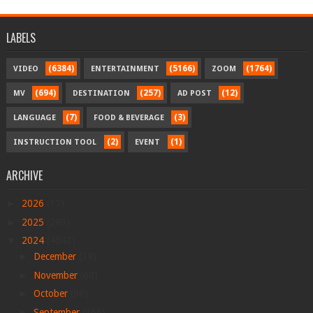
LABELS
(6384)
(5166)
(1764)
VIDEO
ENTERTAINMENT
ZOOM
(694)
(257)
(12)
MV
DESTINATION
AD POST
(7)
(3)
LANGUAGE
FOOD & BEVERAGE
(2)
(1)
INSTRUCTION TOOL
EVENT
ARCHIVE
►
2026
(17)
►
2025
(289)
▼
2024
(4047)
►
December
(39)
►
November
(68)
►
October
(86)
►
September
(166)