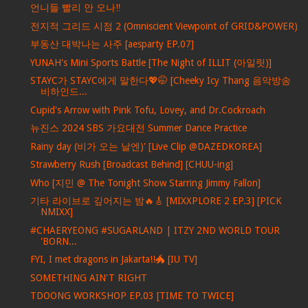
언니들 빨리 안 오나‼️
전지적 그리드 시점 2 (Omniscient Viewpoint of GRID&POWER)
부동산 대박나는 사주 [aesparty EP.07]
YUNAH's Mini Sports Battle [The Night of ILLIT (아일릿)]
STAYC가 STAYC에게 말한다💖🤭 [Cheeky Icy Thang 음악방송
비하인드...
Cupid's Arrow with Pink Tofu, Lovey, and Dr.Cockroach
뉴진스 2024 SBS 가요대전 Summer Dance Practice
Rainy day (비가 오는 날엔)' [Live Clip @DAZEDKOREA]
Strawberry Rush [Broadcast Behind] [CHUU-ing]
Who [지민 @ The Tonight Show Starring Jimmy Fallon]
기타 라이브로 깊어지는 밤🔥🎸 [MIXXPLORE 2 EP.3] [PICK
NMIXX]
#CHAERYEONG #SUGARLAND | ITZY 2ND WORLD TOUR
'BORN...
FYI, I met dragons in Jakarta!!🐲 [IU TV]
SOMETHING AIN'T RIGHT
TDOONG WORKSHOP EP.03 [TIME TO TWICE]