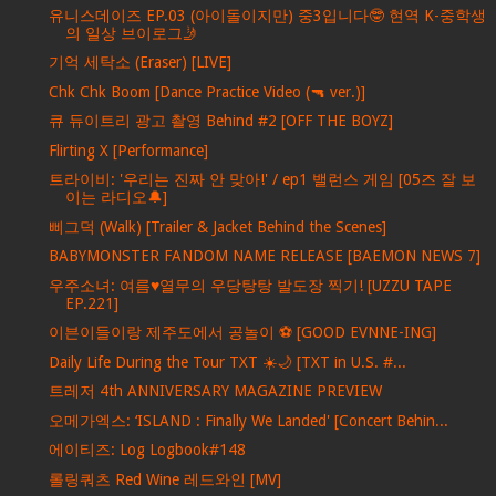
유니스데이즈 EP.03 (아이돌이지만) 중3입니다🤓 현역 K-중학생
의 일상 브이로그🤳
기억 세탁소 (Eraser) [LIVE]
Chk Chk Boom [Dance Practice Video (🔫 ver.)]
큐 듀이트리 광고 촬영 Behind #2 [OFF THE BOYZ]
Flirting X [Performance]
트라이비: '우리는 진짜 안 맞아!' / ep1 밸런스 게임 [05즈 잘 보
이는 라디오🔔]
삐그덕 (Walk) [Trailer & Jacket Behind the Scenes]
BABYMONSTER FANDOM NAME RELEASE [BAEMON NEWS 7]
우주소녀: 여름♥열무의 우당탕탕 발도장 찍기! [UZZU TAPE
EP.221]
이븐이들이랑 제주도에서 공놀이 ⚽️ [GOOD EVNNE-ING]
Daily Life During the Tour TXT ☀️🌙 [TXT in U.S. #...
트레저 4th ANNIVERSARY MAGAZINE PREVIEW
오메가엑스: ‘ISLAND : Finally We Landed' [Concert Behin...
에이티즈: Log Logbook#148
롤링쿼츠 Red Wine 레드와인 [MV]