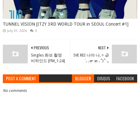
TUNNEL VISION [ITZY 3RD WORLD TOUR in SEOUL Concert #1]
July 01, 2026
0
PREVIOUS
NEXT
Singles 화보 촬영
IVE REI 나야 나𓈒✧ ݂Ꮚ݁
비하인드 [FM_1.24]
ⷭ⸝⸝ʚ̴̶̷̷ · ʚ̴̶̷̷⸝⸝՞𐦯˚ ݂𓂂
POST A COMMENT
BLOGGER
DISQUS
FACEBOOK
No comments