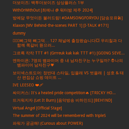
더보이즈: 백투더보이즈 상상플러스 1부
WithOrWithOut [최예나 @ 워터밤 제주 2024]
방예담 무엇이든 불러드림! #DAMSONGFORYOU [담송포유🎤]
Klaxon [MV Behind-the-scenes PART 1] [I-TALK #171]
dummy
🚶🏻‍♂️삐그덕 뼈그덕… 127 채널에 출장왔습니다💥 우리칠과 다
함께 쪽갈비 뜯으러...
그르륵 칵칵 TTT #1 (Grrreuk kak kak TTT #1) [GOING SEVE...
엔하이픈: 7명의 뱀파이어 중 내 남자친구는 누구일까? 🧛나의
뱀파이어 남자친구💗
보이넥스트도어: 정반대 스타일, 입을래 VS 벗을래 | 성호 & 태
산 편집샵 쇼핑 데이트 ...
IVE LEESEO ❤‍🩹
싸이커스: It's a heated pride competition🔥 [TRICKY HO...
뜨거워지자 (Let It Burn) [음악방송 비하인드] [BEH1ND]
Virtual Angel [Official Stage]
The summer of 2024 will be remembered with tripleS
파워가 궁금해! (Curious about POWER)