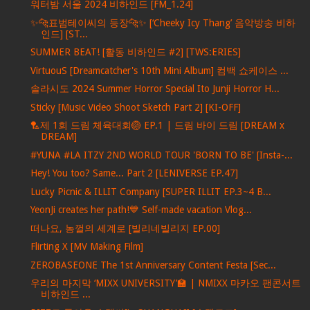
워터밤 서울 2024 비하인드 [FM_1.24]
✨🐆표범테이씨의 등장🐆✨ [‘Cheeky Icy Thang’ 음악방송 비하
인드] [ST...
SUMMER BEAT! [활동 비하인드 #2] [TWS:ERIES]
VirtuouS [Dreamcatcher's 10th Mini Album] 컴백 쇼케이스 ...
솔라시도 2024 Summer Horror Special Ito Junji Horror H...
Sticky [Music Video Shoot Sketch Part 2] [KI-OFF]
🏸제 1회 드림 체육대회🏐 EP.1 | 드림 바이 드림 [DREAM x
DREAM]
#YUNA #LA ITZY 2ND WORLD TOUR 'BORN TO BE' [Insta-...
Hey! You too? Same... Part 2 [LENIVERSE EP.47]
Lucky Picnic & ILLIT Company [SUPER ILLIT EP.3~4 B...
YeonJi creates her path!💙 Self-made vacation Vlog...
떠나요, 농껄의 세계로 [빌리네빌리지 EP.00]
Flirting X [MV Making Film]
ZEROBASEONE The 1st Anniversary Content Festa [Sec...
우리의 마지막 ‘MIXX UNIVERSITY’🏫 | NMIXX 마카오 팬콘서트
비하인드 ...