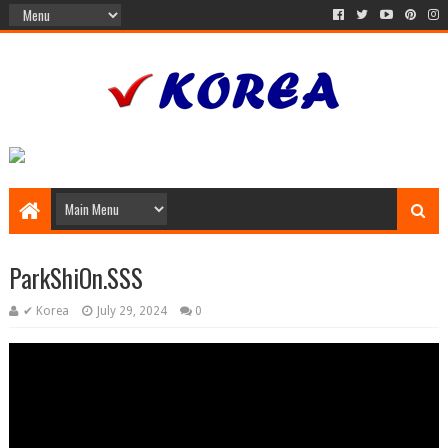
ParkShiOn.SSS
✔ Korea
July 29, 2024
0