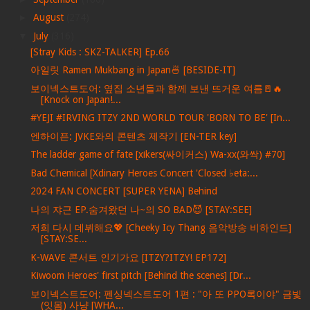
►
August
(274)
▼
July
(316)
[Stray Kids : SKZ-TALKER] Ep.66
아일릿 Ramen Mukbang in Japan🍜 [BESIDE-IT]
보이넥스트도어: 옆집 소년들과 함께 보낸 뜨거운 여름🚪🔥
[Knock on Japan!...
#YEJI #IRVING ITZY 2ND WORLD TOUR 'BORN TO BE' [In...
엔하이픈: JVKE와의 콘텐츠 제작기 [EN-TER key]
The ladder game of fate [xikers(싸이커스) Wa-xx(와싹) #70]
Bad Chemical [Xdinary Heroes Concert 'Closed ♭eta:...
2024 FAN CONCERT [SUPER YENA] Behind
나의 쟈근 EP.숨겨왔던 나~의 SO BAD😈 [STAY:SEE]
저희 다시 데뷔해요💖 [Cheeky Icy Thang 음악방송 비하인드]
[STAY:SE...
K-WAVE 콘서트 인기가요 [ITZY?ITZY! EP172]
Kiwoom Heroes' first pitch [Behind the scenes] [Dr...
보이넥스트도어: 펜싱넥스트도어 1편 : "아 또 PPO록이야" 금빛
(잇몸) 사냥 [WHA...