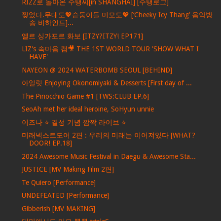
RIZZ로 돌아온 수탱씨[in SHANGHAI] [수탱로그]
찢었다.무대도💖슽둥이들 미모도💖 [‘Cheeky Icy Thang’ 음악방
송 비하인드]...
엘르 싱가포르 화보 [ITZY?ITZY! EP171]
LIZ's 속마음 캠🎥 THE 1ST WORLD TOUR 'SHOW WHAT I
HAVE'
NAYEON @ 2024 WATERBOMB SEOUL [BEHIND]
아일릿 Enjoying Okonomiyaki & Desserts [First day of ...
The Pinocchio Game #1 [TWS:CLUB EP.6]
SeoAh met her ideal heroine, SoHyun unnie
이즈나 ⭐ 결성 기념 깜짝 라이브 ⭐
미래넥스트도어 2편 : 우리의 미래는 이어져있다 [WHAT?
DOOR! EP.18]
2024 Awesome Music Festival in Daegu & Awesome Sta...
JUSTICE [MV Making Film 2편]
Te Quiero [Performance]
UNDEFEATED [Performance]
Gibberish [MV MAKING]