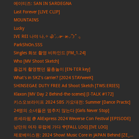
에이티즈: SAN IN SARDEGNA
Last Forever [LIVE CLIP]
MOUNTAINS
Lucky
IVE REI 나야 나𓈒✧ ݂Ꮚ݁ ⷭ⸝⸝ʚ̴̶̷̷ · ʚ̴̶̷̷⸝⸝՞𐦯˚ ݂𓂂
ParkShiOn.SSS
Singles 화보 촬영 비하인드 [FM_1.24]
Who [MV Shoot Sketch]
즐겁게 촬영했던 물총놀이 [EN-TER key]
What's in SKZ's carrier? [2024 STAYweeK]
SHINSEGAE DUTY FREE Ad Shoot Sketch [TWS:ERIES]
Klaxon [MV Day 2 Behind-the-scenes] [I-TALK #172]
키스오브라이프 2024 SBS 가요대전: Summer [Dance Practic]
24명의 소녀들은 멈추지 않는다 [Girls Never Stop]
르세라핌 @ AliExpress 2024 Weverse Con Festival [EPISODE]
낭만의 여자 유럽에 가다 🌹[FALL LOG] [IVE LOG]
제로베이스원: 2024 Show! Music Core in JAPAN Behind [ZE_...