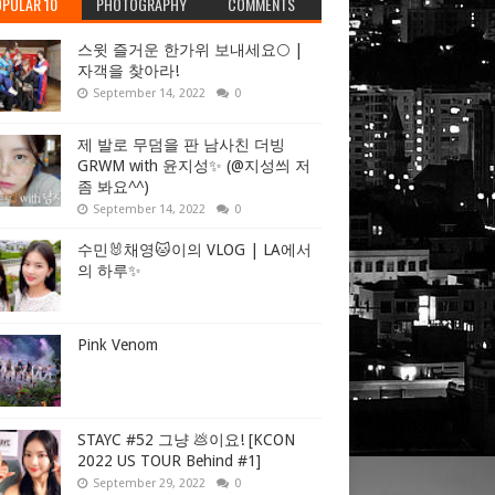
PULAR 10
PHOTOGRAPHY
COMMENTS
스윗 즐거운 한가위 보내세요🌕 |
자객을 찾아라!
September 14, 2022
0
제 발로 무덤을 판 남사친 더빙
GRWM with 윤지성✨ (@지성씌 저
좀 봐요^^)
September 14, 2022
0
수민🐰채영🐱이의 VLOG | LA에서
의 하루✨
Pink Venom
STAYC #52 그냥 💩이요! [KCON
2022 US TOUR Behind #1]
September 29, 2022
0