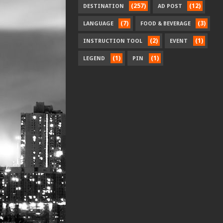
(257)
(12)
DESTINATION
AD POST
(7)
(3)
LANGUAGE
FOOD & BEVERAGE
(2)
(1)
INSTRUCTION TOOL
EVENT
(1)
(1)
LEGEND
PIN