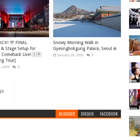
ACK! 💜 FINAL
Snowy Morning Walk in
 & Stage Setup for
Gyeongbokgung Palace, Seoul ❄️
Comeback Live! 🇰🇷
January 24, 2026
0
ng Tour]
, 2026
0
!!
BLOGGER
DISQUS
FACEBOOK