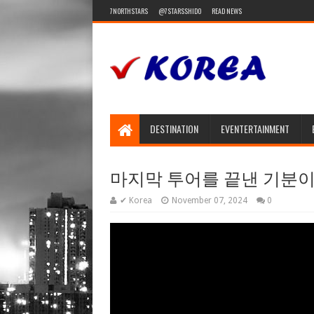
7NORTHSTARS
@7STARSSHIDO
READ NEWS
DESTINATION
EVENTERTAINMENT
마지막 투어를 끝낸 기분이요? 
✔ Korea
November 07, 2024
0