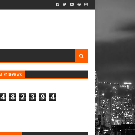
AL PAGEVIEWS
4
8
2
3
9
4