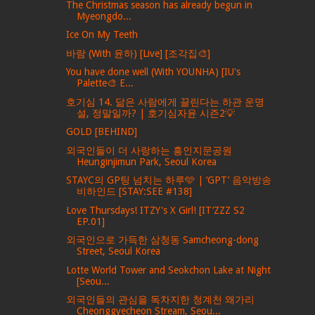
The Christmas season has already begun in
Myeongdo...
Ice On My Teeth
바람 (With 윤하) [Live] [조각집🎨]
You have done well (With YOUNHA) [IU's
Palette🎨 E...
호기심 14. 닮은 사람에게 끌린다는 하관 운명
설, 정말일까? | 호기심자윤 시즌2💡
GOLD [BEHIND]
외국인들이 더 사랑하는 흥인지문공원
Heunginjimun Park, Seoul Korea
STAYC의 GP팅 넘치는 하루🩵 | ‘GPT’ 음악방송
비하인드 [STAY:SEE #138]
Love Thursdays! ITZY's X Girl! [IT’ZZZ S2
EP.01]
외국인으로 가득한 삼청동 Samcheong-dong
Street, Seoul Korea
Lotte World Tower and Seokchon Lake at Night
[Seou...
외국인들의 관심을 독차지한 청계천 왜가리
Cheonggyecheon Stream, Seou...