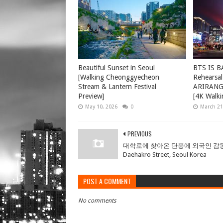
Beautiful Sunset in Seoul
BTS IS B
[Walking Cheonggyecheon
Rehearsal
Stream & Lantern Festival
ARIRANG 
Preview]
[4K Walki
May 10, 2026
0
March 21
PREVIOUS
대학로에 찾아온 단풍에 외국인 감동
Daehakro Street, Seoul Korea
POST A COMMENT
No comments