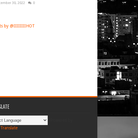
tember 30, 2022
0
s by @IIIIIIIIHOT
LATE
Powered by
Translate