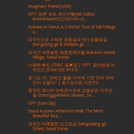
Imaginary Friend [LIVE]
GPT ‘영혼’ 파트 체인지🔄[4th Debut
Anniversary🩷] [스테이씨-크...
Autumn in Seoul: A Colorful Tour of Fall Foliage
a...
외국인으로 가득한 정동길과 덕수궁돌담길
Jeongdong-gil & Doldam-gil, ...
외국인 대폭발한 북촌한옥마을 Bukchon Hanok
Village, Seoul Korea
사랑에 빠진 STAYC 등💓장 | ‘GPT’ 음악방송 비
하인드 [STAY:SEE #137]
호기심 13. 연예인 출몰 지역에 가면 진짜 연예
인이 있을까? | 호기심자윤 시즌2💡
청계천 왜가리 단독콘서트에 감동받은 외국인
들 Cheonggyecheon Stream, Se...
GPT [Live Clip]
Seoul Autumn Afternoon Walk The Most
Beautiful Roa...
외국인 대폭발한 감고당길 Gamgodang-gil
Street, Seoul Korea