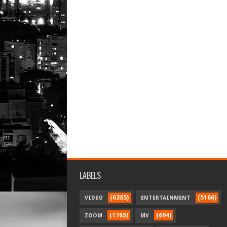
LABELS
(6385)
(5166)
VIDEO
ENTERTAINMENT
(1765)
(694)
ZOOM
MV