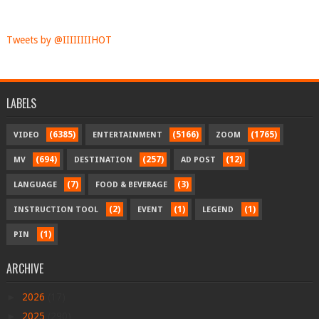
Tweets by @IIIIIIIIHOT
LABELS
(6385)
(5166)
(1765)
VIDEO
ENTERTAINMENT
ZOOM
(694)
(257)
(12)
MV
DESTINATION
AD POST
(7)
(3)
LANGUAGE
FOOD & BEVERAGE
(2)
(1)
(1)
INSTRUCTION TOOL
EVENT
LEGEND
(1)
PIN
ARCHIVE
►
2026
(17)
►
2025
(290)