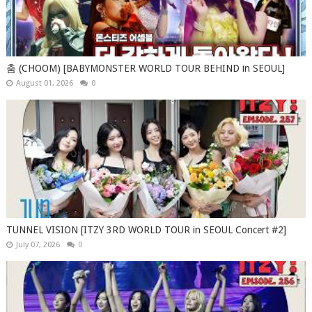
춤 (CHOOM) [BABYMONSTER WORLD TOUR BEHIND in SEOUL]
August 01, 2026
0
TUNNEL VISION [ITZY 3RD WORLD TOUR in SEOUL Concert #2]
July 07, 2026
0