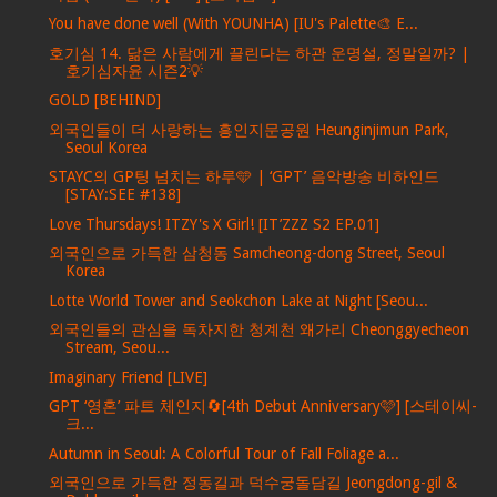
You have done well (With YOUNHA) [IU's Palette🎨 E...
호기심 14. 닮은 사람에게 끌린다는 하관 운명설, 정말일까? |
호기심자윤 시즌2💡
GOLD [BEHIND]
외국인들이 더 사랑하는 흥인지문공원 Heunginjimun Park,
Seoul Korea
STAYC의 GP팅 넘치는 하루🩵 | ‘GPT’ 음악방송 비하인드
[STAY:SEE #138]
Love Thursdays! ITZY's X Girl! [IT’ZZZ S2 EP.01]
외국인으로 가득한 삼청동 Samcheong-dong Street, Seoul
Korea
Lotte World Tower and Seokchon Lake at Night [Seou...
외국인들의 관심을 독차지한 청계천 왜가리 Cheonggyecheon
Stream, Seou...
Imaginary Friend [LIVE]
GPT ‘영혼’ 파트 체인지🔄[4th Debut Anniversary🩷] [스테이씨-
크...
Autumn in Seoul: A Colorful Tour of Fall Foliage a...
외국인으로 가득한 정동길과 덕수궁돌담길 Jeongdong-gil &