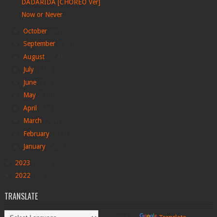
DADARIDA [CHOREO Ver]
Now or Never
►
October
(86)
►
September
(166)
►
August
(274)
►
July
(316)
►
June
(530)
►
May
(536)
►
April
(399)
►
March
(564)
►
February
(504)
►
January
(565)
►
2023
(2002)
►
2022
(77)
TRANSLATE