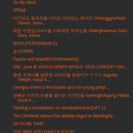
On My Mind
Official
비가와도 청계천을 지키는 의리있는 왜가리 Cheonggyecheon
Stream, Seou...
화문 수문장교대식을 가득메운 외국인들 Gwanghwamun Gate,
Seou, Korea
BODY [PERFORMANCE]
숨 (ZOOM)
Psycho and Beautiful [Performance]
Shh.. [Live @ 2024 IU HEREH WORLD TOUR CONCERT ENC...
종로 조계사를 방문한 외국인들 반응이?? ㅎㅎㅎ Jogyesa
Temple, Seoul K...
Seongsu Street is the busiest spot for young peopl...
경복궁 마지막 단풍을 즐기는 외국인들 Gyeongbokgung Palace,
Seoul K...
Starting a consultation on unrequited love [GPT LI...
The Christmas season has already begun in Myeongdo...
Ice On My Teeth
바람 (With 윤하) [Live] [조각집🎨]