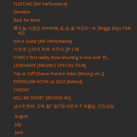
FLIRTING [MV Performance]
Sensitive
Back for More
😎오늘 아침은 Kimchi볶.음.밥.을 먹었G〰🍚 [Baggy Boys Club
#2]
Get A Guitar [MV Performance]
서연과 신위의 하루 마무리 [JP CN]
STAYC's first reality show shooting is now over 🥹...
LEMONADE [BBGIRLS SPECIAL FILM]
Top or Cliff [Dance Practice Video (Moving ver.)]
EVERGLOW KCON LA 2023 [Behind]
CHEEKY
KILL MY DOUBT [BEHIND #3]
남사친한테 고백 할? 말?🤔 대문자 F 과몰입 고민상담
►
August
(243)
►
July
(120)
►
June
(73)