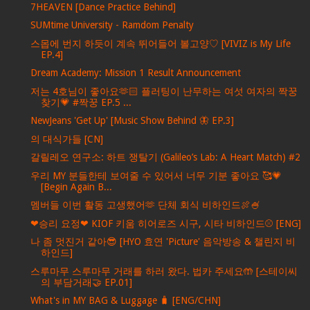
7HEAVEN [Dance Practice Behind]
SUMtime University - Ramdom Penalty
스몹에 번지 하듯이 계속 뛰어들어 볼고양♡ [VIVIZ is My Life
EP.4]
Dream Academy: Mission 1 Result Announcement
저는 4호님이 좋아요🫶🏻 플러팅이 난무하는 여섯 여자의 짝꿍
찾기💗 #짝꿍 EP.5 ...
NewJeans 'Get Up' [Music Show Behind 🦋 EP.3]
의 대식가들 [CN]
갈릴레오 연구소: 하트 쟁탈기 (Galileo’s Lab: A Heart Match) #2
우리 MY 분들한테 보여줄 수 있어서 너무 기분 좋아요 🥰💗
[Begin Again B...
멤버들 이번 활동 고생했어🫶 단체 회식 비하인드🍖🍧
❤승리 요정❤ KIOF 키움 히어로즈 시구, 시타 비하인드⚾ [ENG]
나 좀 멋진거 같아😎 [HYO 효연 'Picture' 음악방송 & 챌린지 비
하인드]
스루마무 스루마무 거래를 하러 왔다. 법카 주세요🤲 [스테이씨
의 부담거래🤝 EP.01]
What's in MY BAG & Luggage 🧳 [ENG/CHN]