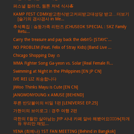
퍼스널 컬러🎨, 웜톤 저녁 식사🍝
KAMP FEST CDMX받고한식받고커피받고대성당 받고…더보기
[슬기의 겸사겸사 in Me...
추석특집 : 슼둥가족 리턴즈 (CHUSEOK SPECIAL : SKZ Family
Retu...
Carry the treasure and pay back the debt💦 [STAYC'...
NO PROBLEM (Feat. Felix of Stray Kids) [Band Live ...
Chicago Shopping Day 👛
MMA Fighter Song Ga-yeon vs. Solar [Real Female Fi...
Swimming at Night in the Philippines [EN JP CN]
IVE REI LIZ 죄송합니다
JiWoo Thinks Mayu is Cute [EN CN]
JANGWONYOUNG x AMUSE [BEHIND]
푸른 반딧불이의 비밀 1편 [LENIVERSE EP.25]
가현이의 브이로그 : 경주 여행 2편
극한의 E들만 살아남는 JYP 사내 카페 알바 해봤어요💁🏻‍♀️☕️[차개
듀 우리만 재밌...
YENA (최예나) 1ST FAN MEETING [Behind in Bangkok]