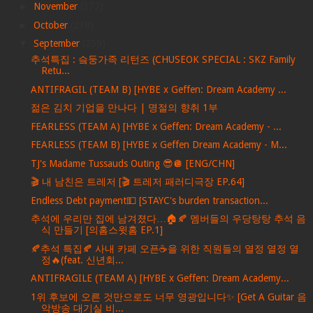
►
November
(372)
►
October
(238)
▼
September
(259)
추석특집 : 슼둥가족 리턴즈 (CHUSEOK SPECIAL : SKZ Family
Retu...
ANTIFRAGIL (TEAM B) [HYBE x Geffen: Dream Academy ...
젊은 김치 기업을 만나다 | 명절의 향취 1부
FEARLESS (TEAM A) [HYBE x Geffen: Dream Academy - ...
FEARLESS (TEAM B) [HYBE x Geffen Dream Academy - M...
TJ's Madame Tussauds Outing 😎🪩 [ENG/CHN]
🎬 내 남친은 트레저 [🎬 트레저 패러디극장 EP.64]
Endless Debt payment💵 [STAYC's burden transaction...
추석에 우리만 집에 남겨졌다…🏠🍂 멤버들의 우당탕탕 추석 음
식 만들기 [의홈스윗홈 EP.1]
🍂추석 특집🍂 사내 카페 오픈☕️을 위한 직원들의 열정 열정 열
정🔥(feat. 신년회...
ANTIFRAGILE (TEAM A) [HYBE x Geffen: Dream Academy...
1위 후보에 오른 것만으로도 너무 영광입니다✨ [Get A Guitar 음
악방송 대기실 비...