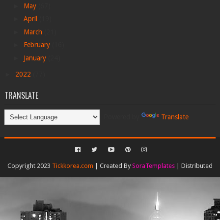
►
May
(67)
►
April
(19)
►
March
(21)
►
February
(16)
►
January
(24)
►
2022
(77)
TRANSLATE
Powered by
Translate
Copyright 2023
Tickkorea.com
| Created By
SoraTemplates
| Distributed
By
Gooyaabi Templates