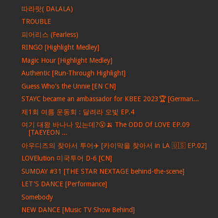
따라랏( DALALA)
TROUBLE
피어리스 (Fearless)
RINGO [Highlight Medley]
Magic Hour [Highlight Medley]
Authentic [Run-Through Highlight]
Guess Who's the Unnie [EN CN]
STAYC became an ambassador for KBEE 2023🏆 [German...
제1회 여름 운동회 : 달려라 오빛 EP.4
여기 대왕 바나나 있는데?😮🍌 The ODD Of LOVE EP.09
[TAEYEON ...
아우디즈의 찾아서 투어✈️ [카이막을 찾아서 in LA 🇺🇸 EP.02]
LOVElution 미국투어 D-6 [CN]
SUMDAY #31 [THE STAR NEXTAGE behind-the-scene]
LET'S DANCE [Performance]
Somebody
NEW DANCE [Music TV Show Behind]