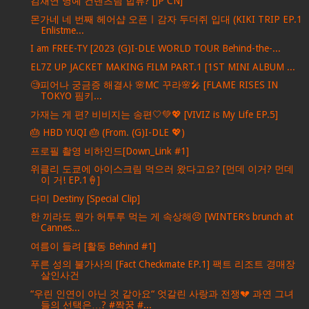
김채연 명예 컨텐츠팀 합류? [JP CN]
몬가네 네 번째 헤어샵 오픈ㅣ감자 두더쥐 입대 (KIKI TRIP EP.1
Enlistme...
I am FREE-TY [2023 (G)I-DLE WORLD TOUR Behind-the-...
EL7Z UP JACKET MAKING FILM PART.1 [1ST MINI ALBUM ...
🧐피어나 궁금증 해결사 🌸MC 꾸라🌸🎤 [FLAME RISES IN
TOKYO 핌키...
가재는 게 편? 비비지는 송편🤍💚💖 [VIVIZ is My Life EP.5]
🎂 HBD YUQI 🎂 (From. (G)I-DLE 💖)
프로필 촬영 비하인드[Down_Link #1]
위클리 도쿄에 아이스크림 먹으러 왔다고요? [먼데 이거? 먼데
이 거! EP.1🍦]
다미 Destiny [Special Clip]
한 끼라도 뭔가 허투루 먹는 게 속상해😣 [WINTER’s brunch at
Cannes...
여름이 들려 [활동 Behind #1]
푸른 성의 불가사의 [Fact Checkmate EP.1] 팩트 리조트 경매장
살인사건
“우린 인연이 아닌 것 같아요“ 엇갈린 사랑과 전쟁💔 과연 그녀
들의 선택은…? #짝꿍 #...