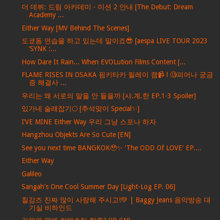
더 데뷔: 드림 아카데미 - 미션 2 안내 [The Debut: Dream
Academy ...
Either Way [MV Behind The Scenes]
도쿄돔 연습을 하고 있는데 말이죠😎 [aespa LIVE TOUR 2023
‘SYNK :...
How Dare It Rain... When EVOLution Films Content [...
FLAME RISES IN OSAKA 핌키타카 릴레이 캠📹 l 🧐피어나 궁금
증 해결사 ...
우리는 왜 서로의 말을 안 들을까 [샤.계.한 EP.1-3 Spoiler]
있가네 술래잡기🌕 [추석맞이 Special✨]
I’VE MINE Either Way 우리 그냥 스포나 하자
Hangzhou Objekts Are So Cute [EN]
See you next time BANGKOK🥹✨ 'The ODD Of LOVE' EP....
Either Way
Galileo
Sangah's One Cool Summer Day [Light-Log EP. 06]
칠감즈 진짜 많이 사랑해 주시고!💚 | Baggy Jeans 음악방송 대
기실 비하인드