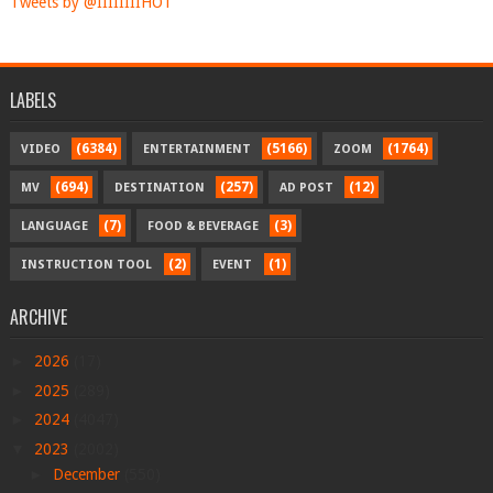
Tweets by @IIIIIIIIHOT
LABELS
(6384)
(5166)
(1764)
VIDEO
ENTERTAINMENT
ZOOM
(694)
(257)
(12)
MV
DESTINATION
AD POST
(7)
(3)
LANGUAGE
FOOD & BEVERAGE
(2)
(1)
INSTRUCTION TOOL
EVENT
ARCHIVE
►
2026
(17)
►
2025
(289)
►
2024
(4047)
▼
2023
(2002)
►
December
(550)