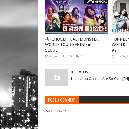
춤 (CHOOM) [BABYMONSTER
TUNNEL V
WORLD TOUR BEHIND in
WORLD TO
SEOUL]
#2]
August 01, 2026
0
July 07, 
PREVIOUS
Hangzhou Objekts Are So Cute [EN]
POST A COMMENT
No comments