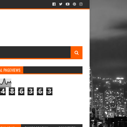
AL PAGEVIEWS
4
8
6
3
6
3