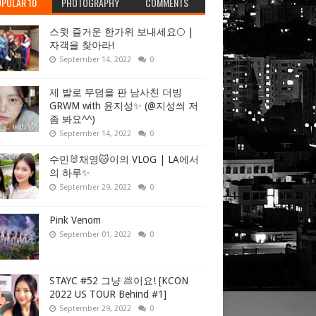
PULAR 10
PHOTOGRAPHY
COMMENTS
스윗 즐거운 한가위 보내세요🌕 |
자객을 찾아라!
September 14, 2022
0
제 발로 무덤을 판 남사친 더빙
GRWM with 윤지성✨ (@지성씌 저
좀 봐요^^)
September 14, 2022
0
수민🐰채영🐱이의 VLOG | LA에서
의 하루✨
September 29, 2022
0
Pink Venom
September 01, 2022
0
STAYC #52 그냥 💩이요! [KCON
2022 US TOUR Behind #1]
September 29, 2022
0