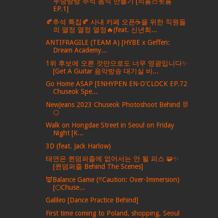
우당탕탕 추석 음식 만들기 [의홈스윗홈
EP.1]
🍂추석 특집🍂 사내 카페 오픈☕️을 위한 직원들
의 열정 열정 열정🔥(feat. 신년회...
ANTIFRAGILE (TEAM A) [HYBE x Geffen:
Dream Academy...
1위 후보에 오른 것만으로도 너무 영광입니다✨
[Get A Guitar 음악방송 대기실 비...
Go Home ASAP [ENHYPEN EN-O'CLOCK EP.72
Chuseok Spe...
NewJeans 2023 Chuseok Photoshoot Behind 🐰
🌕
Walk on Hongdae Street in Seoul on Friday
Night [K...
3D (feat. Jack Harlow)
태연은 퀸덤퍼즐에 없어서는 안 될 피스 🧩✨
[퀸덤퍼즐 Behind The Scenes]
👿Balance Game (‼Caution: Over-Immersion)
[🌕Chuse...
Galileo [Dance Practice Behind]
First time coming to Poland, shopping, Seoul