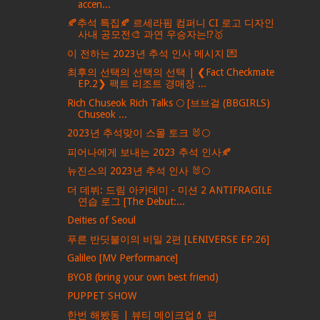
accen...
🍂추석 특집🍂 르세라핌 컴퍼니 CI 로고 디자인
사내 공모전🎨 과연 우승자는⁉️🥇
이 전하는 2023년 추석 인사 메시지 💌
최후의 선택의 선택의 선택 | ❮Fact Checkmate
EP.2❯ 팩트 리조트 경매장 ...
Rich Chuseok Rich Talks 🌕 [브브걸 (BBGIRLS)
Chuseok ...
2023년 추석맞이 스몰 토크 🐰🌕
피어나에게 보내는 2023 추석 인사🍂
뉴진스의 2023년 추석 인사 🐰🌕
더 데뷔: 드림 아카데미 - 미션 2 ANTIFRAGILE
연습 로그 [The Debut:...
Deities of Seoul
푸른 반딧불이의 비밀 2편 [LENIVERSE EP.26]
Galileo [MV Performance]
BYOB (bring your own best friend)
PUPPET SHOW
한번 해봤동 | 뷰티 메이크업💄 편