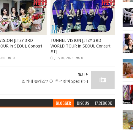
ISION [ITZY 3RD
TUNNEL VISION [ITZY 3RD
UR in SEOUL Concert
WORLD TOUR in SEOUL Concert
#1]
2026
0
July 01, 2026
0
NEXT
있가네 술래잡기🌕 [추석맞이 Special✨]
BLOGGER
DISQUS
FACEBOOK