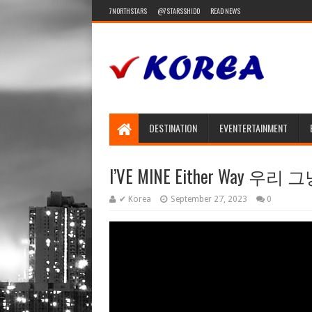
7NORTHSTARS
@7STARSSHIDO
READ NEWS
DESTINATION
EVENTERTAINMENT
I’VE MINE Either Way 
✔ Korea
September 27, 2023
0