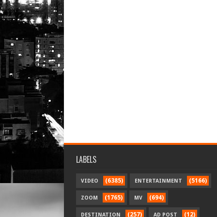
LABELS
(6385)
(5166)
VIDEO
ENTERTAINMENT
(1765)
(694)
ZOOM
MV
(257)
(12)
DESTINATION
AD POST