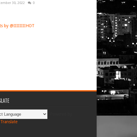
tember 30, 2022
0
s by @IIIIIIIIHOT
LATE
Powered by
Translate