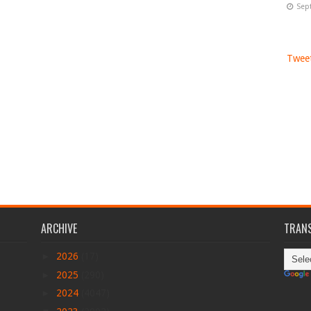
Sep
Tweet
ARCHIVE
TRANS
►
2026
(17)
►
2025
(290)
►
2024
(4047)