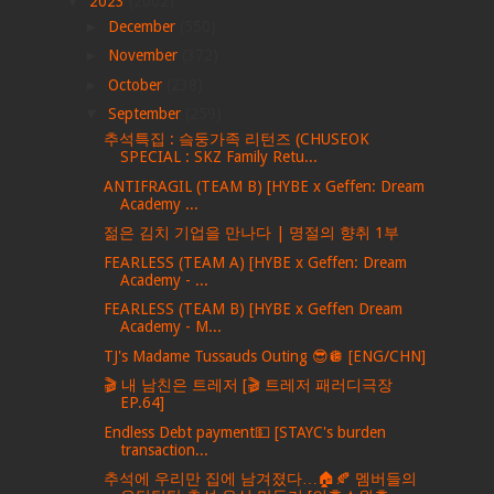
▼
2023
(2002)
►
December
(550)
►
November
(372)
►
October
(238)
▼
September
(259)
추석특집 : 슼둥가족 리턴즈 (CHUSEOK
SPECIAL : SKZ Family Retu...
ANTIFRAGIL (TEAM B) [HYBE x Geffen: Dream
Academy ...
젊은 김치 기업을 만나다 | 명절의 향취 1부
FEARLESS (TEAM A) [HYBE x Geffen: Dream
Academy - ...
FEARLESS (TEAM B) [HYBE x Geffen Dream
Academy - M...
TJ's Madame Tussauds Outing 😎🪩 [ENG/CHN]
🎬 내 남친은 트레저 [🎬 트레저 패러디극장
EP.64]
Endless Debt payment💵 [STAYC's burden
transaction...
추석에 우리만 집에 남겨졌다…🏠🍂 멤버들의