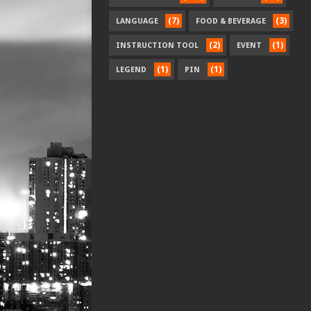
(7)
(3)
LANGUAGE
FOOD & BEVERAGE
(2)
(1)
INSTRUCTION TOOL
EVENT
(1)
(1)
LEGEND
PIN