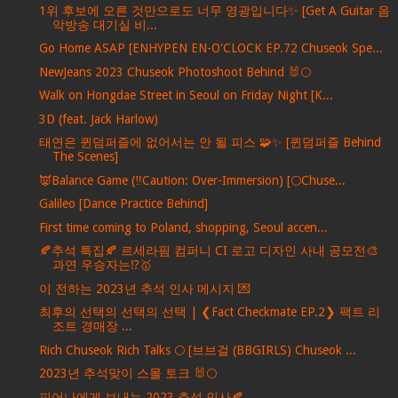
1위 후보에 오른 것만으로도 너무 영광입니다✨ [Get A Guitar 음
악방송 대기실 비...
Go Home ASAP [ENHYPEN EN-O'CLOCK EP.72 Chuseok Spe...
NewJeans 2023 Chuseok Photoshoot Behind 🐰🌕
Walk on Hongdae Street in Seoul on Friday Night [K...
3D (feat. Jack Harlow)
태연은 퀸덤퍼즐에 없어서는 안 될 피스 🧩✨ [퀸덤퍼즐 Behind
The Scenes]
👿Balance Game (‼Caution: Over-Immersion) [🌕Chuse...
Galileo [Dance Practice Behind]
First time coming to Poland, shopping, Seoul accen...
🍂추석 특집🍂 르세라핌 컴퍼니 CI 로고 디자인 사내 공모전🎨
과연 우승자는⁉️🥇
이 전하는 2023년 추석 인사 메시지 💌
최후의 선택의 선택의 선택 | ❮Fact Checkmate EP.2❯ 팩트 리
조트 경매장 ...
Rich Chuseok Rich Talks 🌕 [브브걸 (BBGIRLS) Chuseok ...
2023년 추석맞이 스몰 토크 🐰🌕
피어나에게 보내는 2023 추석 인사🍂