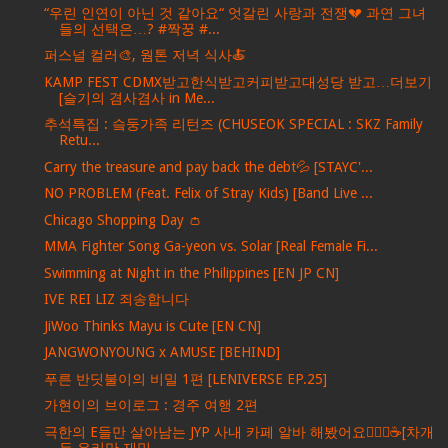
“우린 인연이 아닌 것 같아요“ 엇갈린 사랑과 전쟁💔 과연 그녀
들의 선택은…? #짝꿍 #...
퍼스널 컬러🎨, 웜톤 저녁 식사🍝
KAMP FEST CDMX받고한식받고커피받고대성당 받고…더보기
[슬기의 겸사겸사 in Me...
추석특집 : 슼둥가족 리턴즈 (CHUSEOK SPECIAL : SKZ Family
Retu...
Carry the treasure and pay back the debt💦 [STAYC'...
NO PROBLEM (Feat. Felix of Stray Kids) [Band Live ...
Chicago Shopping Day 👛
MMA Fighter Song Ga-yeon vs. Solar [Real Female Fi...
Swimming at Night in the Philippines [EN JP CN]
IVE REI LIZ 죄송합니다
JiWoo Thinks Mayu is Cute [EN CN]
JANGWONYOUNG x AMUSE [BEHIND]
푸른 반딧불이의 비밀 1편 [LENIVERSE EP.25]
가현이의 브이로그 : 경주 여행 2편
극한의 E들만 살아남는 JYP 사내 카페 알바 해봤어요💁🏻‍♀️☕️[차개
듀 우리만 재밌...