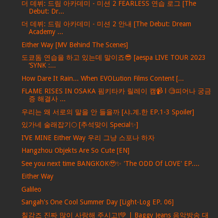
더 데뷔: 드림 아카데미 - 미션 2 FEARLESS 연습 로그 [The
Debut: Dr...
더 데뷔: 드림 아카데미 - 미션 2 안내 [The Debut: Dream
Academy ...
Either Way [MV Behind The Scenes]
도쿄돔 연습을 하고 있는데 말이죠😎 [aespa LIVE TOUR 2023
‘SYNK :...
How Dare It Rain... When EVOLution Films Content [...
FLAME RISES IN OSAKA 핌키타카 릴레이 캠📹 l 🧐피어나 궁금
증 해결사 ...
우리는 왜 서로의 말을 안 들을까 [샤.계.한 EP.1-3 Spoiler]
있가네 술래잡기🌕 [추석맞이 Special✨]
I’VE MINE Either Way 우리 그냥 스포나 하자
Hangzhou Objekts Are So Cute [EN]
See you next time BANGKOK🥹✨ 'The ODD Of LOVE' EP....
Either Way
Galileo
Sangah's One Cool Summer Day [Light-Log EP. 06]
칠감즈 진짜 많이 사랑해 주시고!💚 | Baggy Jeans 음악방송 대