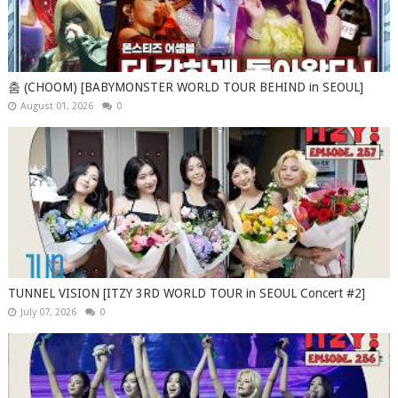
춤 (CHOOM) [BABYMONSTER WORLD TOUR BEHIND in SEOUL]
August 01, 2026
0
TUNNEL VISION [ITZY 3RD WORLD TOUR in SEOUL Concert #2]
July 07, 2026
0