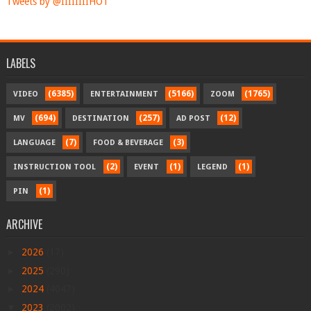
Tweets by @IIIIIIIIHOT
LABELS
(6385)
(5166)
(1765)
VIDEO
ENTERTAINMENT
ZOOM
(694)
(257)
(12)
MV
DESTINATION
AD POST
(7)
(3)
LANGUAGE
FOOD & BEVERAGE
(2)
(1)
(1)
INSTRUCTION TOOL
EVENT
LEGEND
(1)
PIN
ARCHIVE
►
2026
(17)
►
2025
(290)
►
2024
(4047)
▼
2023
(2002)