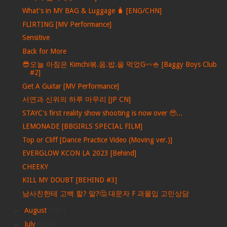
What's in MY BAG & Luggage 🧳 [ENG/CHN]
FLIRTING [MV Performance]
Sensitive
Back for More
😎오늘 아침은 Kimchi볶.음.밥.을 먹었G〰🍚 [Baggy Boys Club
#2]
Get A Guitar [MV Performance]
서연과 신위의 하루 마무리 [JP CN]
STAYC's first reality show shooting is now over 🥹...
LEMONADE [BBGIRLS SPECIAL FILM]
Top or Cliff [Dance Practice Video (Moving ver.)]
EVERGLOW KCON LA 2023 [Behind]
CHEEKY
KILL MY DOUBT [BEHIND #3]
남사친한테 고백 할? 말?🤔 대문자 F 과몰입 고민상담
►
August
(243)
►
July
(120)