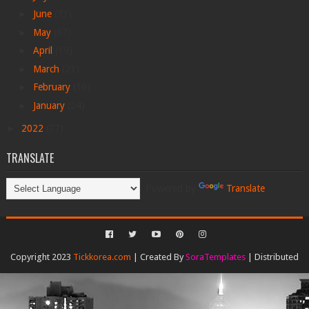
►
June
(73)
►
May
(67)
►
April
(19)
►
March
(21)
►
February
(16)
►
January
(24)
►
2022
(77)
TRANSLATE
Powered by
Translate
Copyright 2023
Tickkorea.com
| Created By
SoraTemplates
| Distributed
By
Gooyaabi Templates