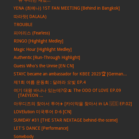
YENA (최예나) 1ST FAN MEETING [Behind in Bangkok]
따라랏( DALALA)
TROUBLE
피어리스 (Fearless)
RINGO [Highlight Medley]
Magic Hour [Highlight Medley]
Authentic [Run-Through Highlight]
Guess Who's the Unnie [EN CN]
STAYC became an ambassador for KBEE 2023🏆 [German...
제1회 여름 운동회 : 달려라 오빛 EP.4
여기 대왕 바나나 있는데?😮🍌 The ODD Of LOVE EP.09
[TAEYEON ...
아우디즈의 찾아서 투어✈️ [카이막을 찾아서 in LA 🇺🇸 EP.02]
LOVElution 미국투어 D-6 [CN]
SUMDAY #31 [THE STAR NEXTAGE behind-the-scene]
LET'S DANCE [Performance]
Somebody