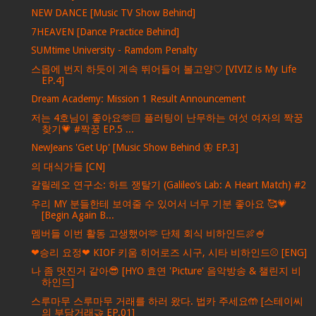
NEW DANCE [Music TV Show Behind]
7HEAVEN [Dance Practice Behind]
SUMtime University - Ramdom Penalty
스몹에 번지 하듯이 계속 뛰어들어 볼고양♡ [VIVIZ is My Life
EP.4]
Dream Academy: Mission 1 Result Announcement
저는 4호님이 좋아요🫶🏻 플러팅이 난무하는 여섯 여자의 짝꿍
찾기💗 #짝꿍 EP.5 ...
NewJeans 'Get Up' [Music Show Behind 🦋 EP.3]
의 대식가들 [CN]
갈릴레오 연구소: 하트 쟁탈기 (Galileo’s Lab: A Heart Match) #2
우리 MY 분들한테 보여줄 수 있어서 너무 기분 좋아요 🥰💗
[Begin Again B...
멤버들 이번 활동 고생했어🫶 단체 회식 비하인드🍖🍧
❤승리 요정❤ KIOF 키움 히어로즈 시구, 시타 비하인드⚾ [ENG]
나 좀 멋진거 같아😎 [HYO 효연 'Picture' 음악방송 & 챌린지 비
하인드]
스루마무 스루마무 거래를 하러 왔다. 법카 주세요🤲 [스테이씨
의 부담거래🤝 EP.01]