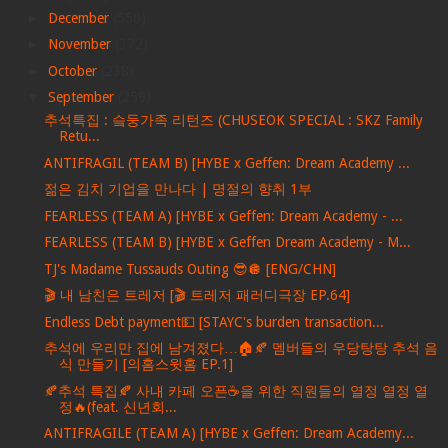
►
December
(550)
►
November
(372)
►
October
(238)
▼
September
(259)
추석특집 : 슼둥가족 리턴즈 (CHUSEOK SPECIAL : SKZ Family
Retu...
ANTIFRAGIL (TEAM B) [HYBE x Geffen: Dream Academy ...
젊은 김치 기업을 만나다 | 명절의 향취 1부
FEARLESS (TEAM A) [HYBE x Geffen: Dream Academy - ...
FEARLESS (TEAM B) [HYBE x Geffen Dream Academy - M...
TJ's Madame Tussauds Outing 😎🪩 [ENG/CHN]
🎬 내 남친은 트레저 [🎬 트레저 패러디극장 EP.64]
Endless Debt payment💵 [STAYC's burden transaction...
추석에 우리만 집에 남겨졌다…🏠🍂 멤버들의 우당탕탕 추석 음
식 만들기 [의홈스윗홈 EP.1]
🍂추석 특집🍂 사내 카페 오픈☕️을 위한 직원들의 열정 열정 열
정🔥(feat. 신년회...
ANTIFRAGILE (TEAM A) [HYBE x Geffen: Dream Academy...