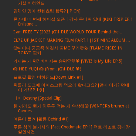
기실 비하인드
김채연 명예 컨텐츠팀 합류? [JP CN]
몬가네 네 번째 헤어샵 오픈ㅣ감자 두더쥐 입대 (KIKI TRIP EP.1
Enlistme...
I am FREE-TY [2023 (G)I-DLE WORLD TOUR Behind-the-...
EL7Z UP JACKET MAKING FILM PART.1 [1ST MINI ALBUM ...
🧐피어나 궁금증 해결사 🌸MC 꾸라🌸🎤 [FLAME RISES IN
TOKYO 핌키...
가재는 게 편? 비비지는 송편🤍💚💖 [VIVIZ is My Life EP.5]
🎂 HBD YUQI 🎂 (From. (G)I-DLE 💖)
프로필 촬영 비하인드[Down_Link #1]
위클리 도쿄에 아이스크림 먹으러 왔다고요? [먼데 이거? 먼데
이 거! EP.1🍦]
다미 Destiny [Special Clip]
한 끼라도 뭔가 허투루 먹는 게 속상해😣 [WINTER’s brunch at
Cannes...
여름이 들려 [활동 Behind #1]
푸른 성의 불가사의 [Fact Checkmate EP.1] 팩트 리조트 경매장
살인사건