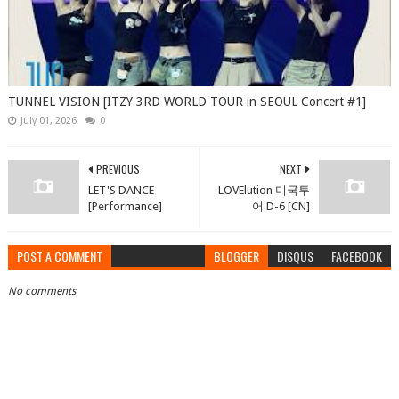
TUNNEL VISION [ITZY 3RD WORLD TOUR in SEOUL Concert #1]
July 01, 2026
0
PREVIOUS
NEXT
LET'S DANCE
LOVElution 미국투
[Performance]
어 D-6 [CN]
POST A COMMENT
BLOGGER
DISQUS
FACEBOOK
No comments