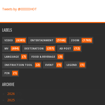
Tweets by @IIIIIIIIHOT
LABELS
(6385)
(5166)
(1765)
VIDEO
ENTERTAINMENT
ZOOM
(694)
(257)
(12)
MV
DESTINATION
AD POST
(7)
(3)
LANGUAGE
FOOD & BEVERAGE
(2)
(1)
(1)
INSTRUCTION TOOL
EVENT
LEGEND
(1)
PIN
ARCHIVE
►
2026
(17)
►
2025
(290)