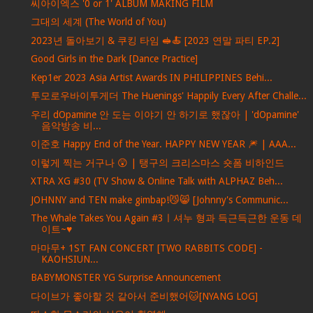
씨아이엑스 '0 or 1' ALBUM MAKING FILM
그대의 세계 (The World of You)
2023년 돌아보기 & 쿠킹 타임 🥪🍝 [2023 연말 파티 EP.2]
Good Girls in the Dark [Dance Practice]
Kep1er 2023 Asia Artist Awards IN PHILIPPINES Behi...
투모로우바이투게더 The Huenings' Happily Every After Challe...
우리 dOpamine 안 도는 이야기 안 하기로 했잖아 | 'dOpamine'
음악방송 비...
이준호 Happy End of the Year. HAPPY NEW YEAR 🎆 | AAA...
이렇게 찍는 거구나 😲 | 탱구의 크리스마스 숏폼 비하인드
XTRA XG #30 (TV Show & Online Talk with ALPHAZ Beh...
JOHNNY and TEN make gimbap!😼😸 [Johnny's Communic...
The Whale Takes You Again #3ㅣ셔누 형과 득근득근한 운동 데
이트~♥
마마무+ 1ST FAN CONCERT [TWO RABBITS CODE] -
KAOHSIUN...
BABYMONSTER YG Surprise Announcement
다이브가 좋아할 것 같아서 준비했어🐱[NYANG LOG]