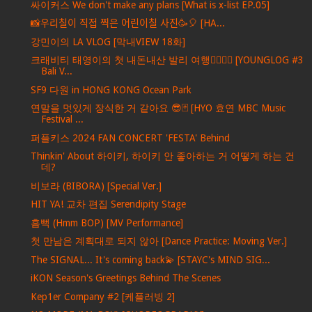
싸이커스 We don't make any plans [What is x-list EP.05]
📸우리칠이 직접 찍은 어린이칠 사진🥳🎈 [HA...
강민이의 LA VLOG [막내VIEW 18화]
크래비티 태영이의 첫 내돈내산 발리 여행🏄‍♂🌴💚 [YOUNGLOG #3
Bali V...
SF9 다원 in HONG KONG Ocean Park
연말을 멋있게 장식한 거 같아요 😎🃏 [HYO 효연 MBC Music
Festival ...
퍼플키스 2024 FAN CONCERT 'FESTA' Behind
Thinkin' About 하이키, 하이키 안 좋아하는 거 어떻게 하는 건
데?
비보라 (BIBORA) [Special Ver.]
HIT YA! 교차 편집 Serendipity Stage
흠뻑 (Hmm BOP) [MV Performance]
첫 만남은 계획대로 되지 않아 [Dance Practice: Moving Ver.]
The SIGNAL... It's coming back💫 [STAYC's MIND SIG...
iKON Season's Greetings Behind The Scenes
Kep1er Company #2 [케플러빙 2]