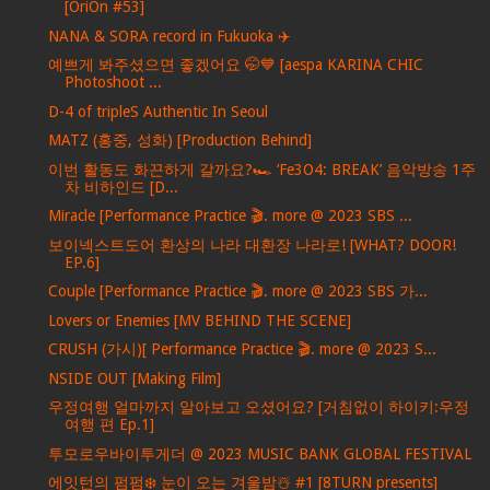
[OriOn #53]
NANA & SORA record in Fukuoka ✈️
예쁘게 봐주셨으면 좋겠어요 🤭💙 [aespa KARINA CHIC
Photoshoot ...
D-4 of tripleS Authentic In Seoul
MATZ (홍중, 성화) [Production Behind]
이번 활동도 화끈하게 갈까요?🏎 ‘Fe3O4: BREAK’ 음악방송 1주
차 비하인드 [D...
Miracle [Performance Practice 🎬. more @ 2023 SBS ...
보이넥스트도어 환상의 나라 대환장 나라로! [WHAT? DOOR!
EP.6]
Couple [Performance Practice 🎬. more @ 2023 SBS 가...
Lovers or Enemies [MV BEHIND THE SCENE]
CRUSH (가시)[ Performance Practice 🎬. more @ 2023 S...
NSIDE OUT [Making Film]
우정여행 얼마까지 알아보고 오셨어요? [거침없이 하이키:우정
여행 편 Ep.1]
투모로우바이투게더 @ 2023 MUSIC BANK GLOBAL FESTIVAL
에잇턴의 펌펌❄️ 눈이 오는 겨울밤☃️ #1 [8TURN presents]