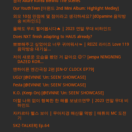
청하 Allure Korea Behind The Scenes
Our YouthTeen [더윈드 2nd Mini Album: Highlight Medley]
외모 10점 만점에 몇 점이라고 생각하세요? [dOpamine 음악방
송 비하인드]
올해도 우리 쩔어봅시다🔥 | 2023 연말 무대 비하인드
Does NXT finish adapting to HAUS already?
뽀뽀해주고 싶었어요 너무 귀여워서🫳 | RIIZE 라이즈 Love 119
음악방송 대기실...
저의 새로운 모습을 봤던 거 같아요 😉🤍 [aespa NINGNING
DAZED KOR...
엔하이픈 엔간극장 2편 [EN-O' CLOCK EP79]
UGLY [@EVNNE 'Un: SEEN' SHOWCASE]
Festa [@EVNNE 'Un: SEEN' SHOWCASE]
K.O. (Keep On) [@EVNNE 'Un: SEEN' SHOWCASE]
더할 나위 없이 행복한 한 해를 보냈으면💚 | 2023 연말 무대 비
하인드
자카르타 헬스 보이 | 무아지경 해산물 먹방 | 매튜의 MC 도전
기
SKZ-TALKER] Ep.64