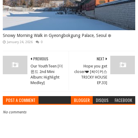
Snowy Morning Walk in Gyeongbokgung Palace, Seoul ❄️
January 24, 2026
0
PREVIOUS
NEXT
Our YouthTeen [더
Hope you get
윈드 2nd Mini
closer❤️ [싸이커스
Album: Highlight
TRICKY HOUSE
Medley]
EP.33]
POST A COMMENT
BLOGGER
DISQUS
FACEBOOK
No comments