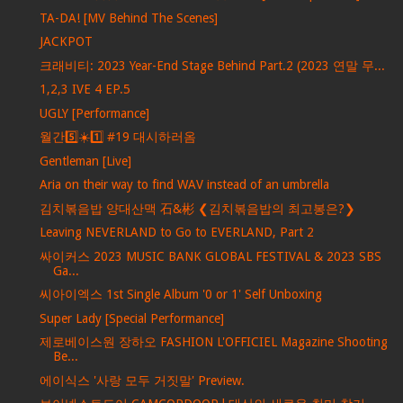
TA-DA! [MV Behind The Scenes]
JACKPOT
크래비티: 2023 Year-End Stage Behind Part.2 (2023 연말 무...
1,2,3 IVE 4 EP.5
UGLY [Performance]
월간5️⃣☀️1️⃣ #19 대시하러옴
Gentleman [Live]
Aria on their way to find WAV instead of an umbrella
김치볶음밥 양대산맥 石&彬 ❮김치볶음밥의 최고봉은?❯
Leaving NEVERLAND to Go to EVERLAND, Part 2
싸이커스 2023 MUSIC BANK GLOBAL FESTIVAL & 2023 SBS
Ga...
씨아이엑스 1st Single Album '0 or 1' Self Unboxing
Super Lady [Special Performance]
제로베이스원 장하오 FASHION L'OFFICIEL Magazine Shooting
Be...
에이식스 '사랑 모두 거짓말' Preview.