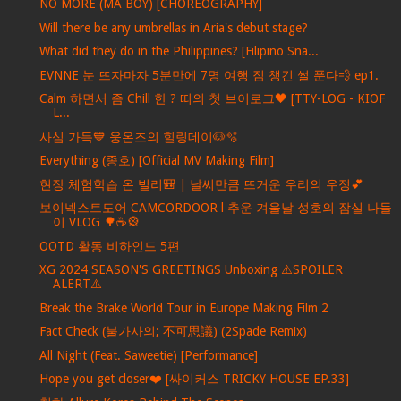
NO MORE (MA BOY) [CHOREOGRAPHY]
Will there be any umbrellas in Aria's debut stage?
What did they do in the Philippines? [Filipino Sna...
EVNNE 눈 뜨자마자 5분만에 7명 여행 짐 챙긴 썰 푼다💨 ep1.
Calm 하면서 좀 Chill 한 ? 띠의 첫 브이로그🖤 [TTY-LOG - KIOF
L...
사심 가득💙 웅온즈의 힐링데이🐶🫧
Everything (종호) [Official MV Making Film]
현장 체험학습 온 빌리🎒 | 날씨만큼 뜨거운 우리의 우정💕
보이넥스트도어 CAMCORDOOR l 추운 겨울날 성호의 잠실 나들
이 VLOG 🌳☕️🎡
OOTD 활동 비하인드 5편
XG 2024 SEASON'S GREETINGS Unboxing ⚠️SPOILER
ALERT⚠️
Break the Brake World Tour in Europe Making Film 2
Fact Check (불가사의; 不可思議) (2Spade Remix)
All Night (Feat. Saweetie) [Performance]
Hope you get closer❤️ [싸이커스 TRICKY HOUSE EP.33]