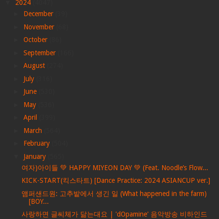
▼
2024
(4047)
►
December
(39)
►
November
(68)
►
October
(86)
►
September
(166)
►
August
(274)
►
July
(316)
►
June
(530)
►
May
(536)
►
April
(399)
►
March
(564)
►
February
(504)
▼
January
(565)
여자)아이들 💚 HAPPY MIYEON DAY 💚 (Feat. Noodle’s Flow...
KICK-START(킥스타트) [Dance Practice: 2024 ASIANCUP ver.]
앰퍼샌드원: 고추밭에서 생긴 일 (What happened in the farm)
[BOY...
사랑하면 글씨체가 닮는대요 | 'dOpamine' 음악방송 비하인드