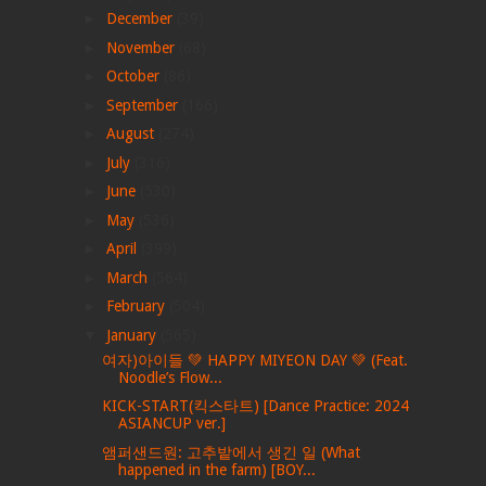
►
December
(39)
►
November
(68)
►
October
(86)
►
September
(166)
►
August
(274)
►
July
(316)
►
June
(530)
►
May
(536)
►
April
(399)
►
March
(564)
►
February
(504)
▼
January
(565)
여자)아이들 💚 HAPPY MIYEON DAY 💚 (Feat.
Noodle’s Flow...
KICK-START(킥스타트) [Dance Practice: 2024
ASIANCUP ver.]
앰퍼샌드원: 고추밭에서 생긴 일 (What
happened in the farm) [BOY...