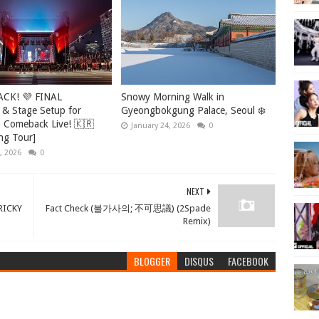
ACK! 💜 FINAL
Snowy Morning Walk in
 & Stage Setup for
Gyeongbokgung Palace, Seoul ❄️
Comeback Live! 🇰🇷
January 24, 2026
0
ng Tour]
, 2026
0
NEXT
RICKY
Fact Check (불가사의; 不可思議) (2Spade
Remix)
BLOGGER
DISQUS
FACEBOOK