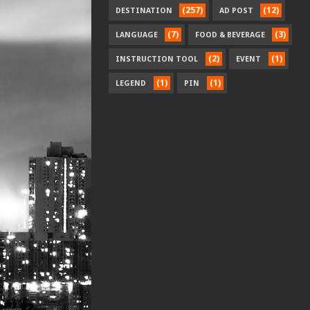
(257)
(12)
DESTINATION
AD POST
(7)
(3)
LANGUAGE
FOOD & BEVERAGE
(2)
(1)
INSTRUCTION TOOL
EVENT
(1)
(1)
LEGEND
PIN