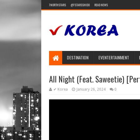
7NORTHSTARS
@7STARSSHIDO
READ NEWS
DESTINATION
EVENTERTAINMENT
All Night (Feat. Saweetie) [Pe
✔ Korea
January 26, 2024
0