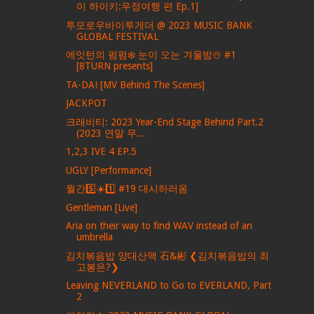
이 하이키:우정여행 편 Ep.1]
투모로우바이투게더 @ 2023 MUSIC BANK
GLOBAL FESTIVAL
에잇턴의 펌펌❄️ 눈이 오는 겨울밤☃️ #1
[8TURN presents]
TA-DA! [MV Behind The Scenes]
JACKPOT
크래비티: 2023 Year-End Stage Behind Part.2
(2023 연말 무...
1,2,3 IVE 4 EP.5
UGLY [Performance]
월간5️⃣☀️1️⃣ #19 대시하러옴
Gentleman [Live]
Aria on their way to find WAV instead of an
umbrella
김치볶음밥 양대산맥 石&彬 ❮김치볶음밥의 최
고봉은?❯
Leaving NEVERLAND to Go to EVERLAND, Part
2