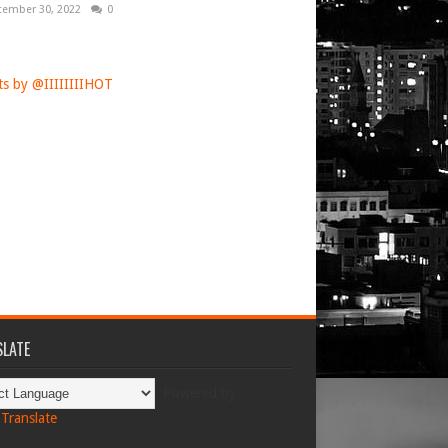
tember 30, 2022
0
s by @IIIIIIIIHOT
LATE
Powered by
Translate