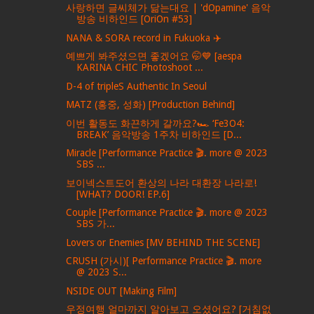
사랑하면 글씨체가 닮는대요 | 'dOpamine' 음악
방송 비하인드 [OriOn #53]
NANA & SORA record in Fukuoka ✈️
예쁘게 봐주셨으면 좋겠어요 🤭💙 [aespa
KARINA CHIC Photoshoot ...
D-4 of tripleS Authentic In Seoul
MATZ (홍중, 성화) [Production Behind]
이번 활동도 화끈하게 갈까요?🏎 ‘Fe3O4:
BREAK’ 음악방송 1주차 비하인드 [D...
Miracle [Performance Practice 🎬. more @ 2023
SBS ...
보이넥스트도어 환상의 나라 대환장 나라로!
[WHAT? DOOR! EP.6]
Couple [Performance Practice 🎬. more @ 2023
SBS 가...
Lovers or Enemies [MV BEHIND THE SCENE]
CRUSH (가시)[ Performance Practice 🎬. more
@ 2023 S...
NSIDE OUT [Making Film]
우정여행 얼마까지 알아보고 오셨어요? [거침없