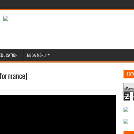
EDUCATION
MEGA MENU
rformance]
TOT
2