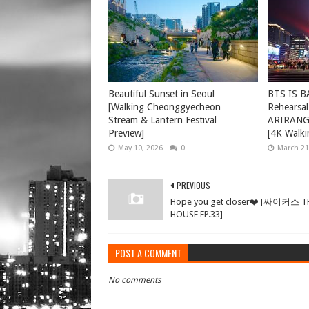
Beautiful Sunset in Seoul
BTS IS B
[Walking Cheonggyecheon
Rehearsal
Stream & Lantern Festival
ARIRANG 
Preview]
[4K Walki
May 10, 2026
0
March 21
PREVIOUS
Hope you get closer❤️ [싸이커스 T
HOUSE EP.33]
POST A COMMENT
No comments