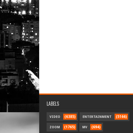
LABELS
(6385)
(5166)
VIDEO
ENTERTAINMENT
(1765)
(694)
ZOOM
MV