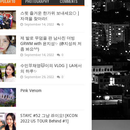
PULAR 10
PHOTOGRAPHY
COMMENTS
스윗 즐거운 한가위 보내세요🌕 |
자객을 찾아라!
September 14, 2022
0
제 발로 무덤을 판 남사친 더빙
GRWM with 윤지성✨ (@지성씌 저
좀 봐요^^)
September 14, 2022
0
수민🐰채영🐱이의 VLOG | LA에서
의 하루✨
September 29, 2022
0
Pink Venom
STAYC #52 그냥 💩이요! [KCON
2022 US TOUR Behind #1]