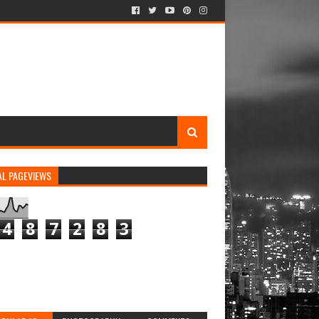
AL PAGEVIEWS
4
8
7
2
8
3