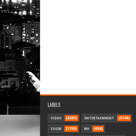
LABELS
(6385)
(5166)
VIDEO
ENTERTAINMENT
(1765)
(694)
ZOOM
MV