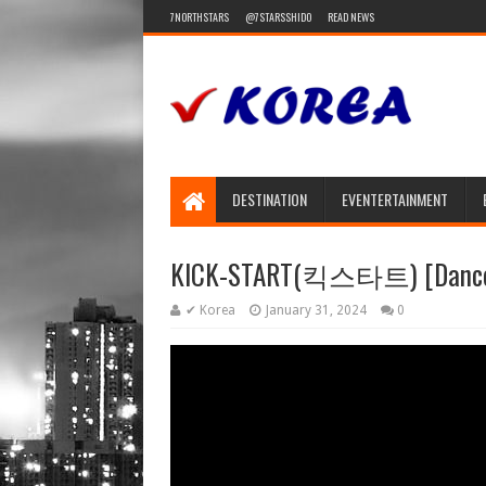
7NORTHSTARS
@7STARSSHIDO
READ NEWS
DESTINATION
EVENTERTAINMENT
KICK-START(킥스타트) [Dance Pr
✔ Korea
January 31, 2024
0