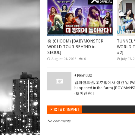
춤 (CHOOM) [BABYMONSTER
TUNNEL V
WORLD TOUR BEHIND in
WORLD TO
SEOUL]
#2]
August 01, 2026
0
July 07, 
PREVIOUS
앰퍼샌드원: 고추밭에서 생긴 일 (Wh
happened in the farm) [BOY MAN
(뽀이맨숀)]
POST A COMMENT
No comments