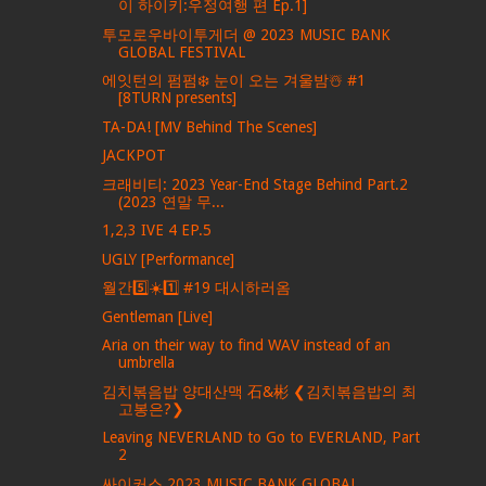
이 하이키:우정여행 편 Ep.1]
투모로우바이투게더 @ 2023 MUSIC BANK
GLOBAL FESTIVAL
에잇턴의 펌펌❄️ 눈이 오는 겨울밤☃️ #1
[8TURN presents]
TA-DA! [MV Behind The Scenes]
JACKPOT
크래비티: 2023 Year-End Stage Behind Part.2
(2023 연말 무...
1,2,3 IVE 4 EP.5
UGLY [Performance]
월간5️⃣☀️1️⃣ #19 대시하러옴
Gentleman [Live]
Aria on their way to find WAV instead of an
umbrella
김치볶음밥 양대산맥 石&彬 ❮김치볶음밥의 최
고봉은?❯
Leaving NEVERLAND to Go to EVERLAND, Part
2
싸이커스 2023 MUSIC BANK GLOBAL