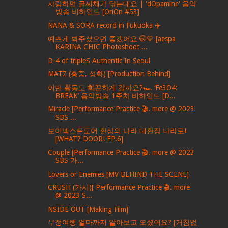
사랑하면 글씨체가 닮는대요 | 'dOpamine' 음악
방송 비하인드 [OriOn #53]
NANA & SORA record in Fukuoka ✈️
예쁘게 봐주셨으면 좋겠어요 🤭💙 [aespa
KARINA CHIC Photoshoot ...
D-4 of tripleS Authentic In Seoul
MATZ (홍중, 성화) [Production Behind]
이번 활동도 화끈하게 갈까요?🏎 ‘Fe3O4:
BREAK’ 음악방송 1주차 비하인드 [D...
Miracle [Performance Practice 🎬. more @ 2023
SBS ...
보이넥스트도어 환상의 나라 대환장 나라로!
[WHAT? DOOR! EP.6]
Couple [Performance Practice 🎬. more @ 2023
SBS 가...
Lovers or Enemies [MV BEHIND THE SCENE]
CRUSH (가시)[ Performance Practice 🎬. more
@ 2023 S...
NSIDE OUT [Making Film]
우정여행 얼마까지 알아보고 오셨어요? [거침없