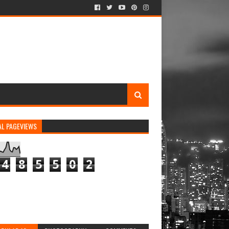
AL PAGEVIEWS
4
8
5
5
0
2