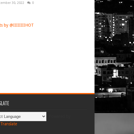
tember 30, 2022
0
s by @IIIIIIIIHOT
LATE
Powered by
Translate