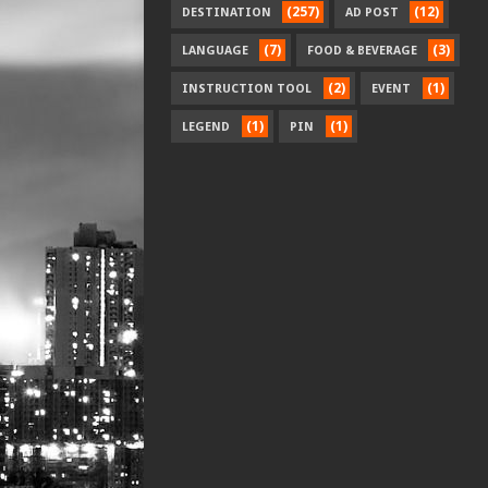
(257)
(12)
DESTINATION
AD POST
(7)
(3)
LANGUAGE
FOOD & BEVERAGE
(2)
(1)
INSTRUCTION TOOL
EVENT
(1)
(1)
LEGEND
PIN