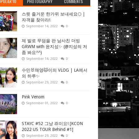
PULAR 10
PHOTOGRAPHY
COMMENTS
스윗 즐거운 한가위 보내세요🌕 |
자객을 찾아라!
September 14, 2022
0
제 발로 무덤을 판 남사친 더빙
GRWM with 윤지성✨ (@지성씌 저
좀 봐요^^)
September 14, 2022
0
수민🐰채영🐱이의 VLOG | LA에서
의 하루✨
September 29, 2022
0
Pink Venom
September 01, 2022
0
STAYC #52 그냥 💩이요! [KCON
2022 US TOUR Behind #1]
September 29, 2022
0