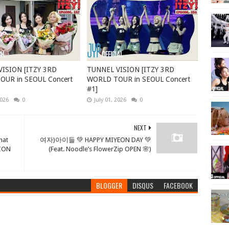
ISION [ITZY 3RD
TUNNEL VISION [ITZY 3RD
UR in SEOUL Concert
WORLD TOUR in SEOUL Concert
#1]
2026
0
July 01, 2026
0
NEXT
at
여자)아이들 💚 HAPPY MIYEON DAY 💚
SION
(Feat. Noodle’s FlowerZip OPEN 🌸)
BLOGGER
DISQUS
FACEBOOK