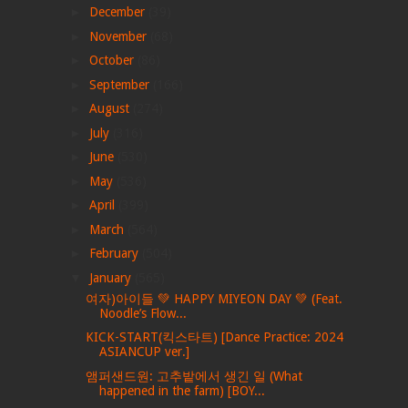
►
December
(39)
►
November
(68)
►
October
(86)
►
September
(166)
►
August
(274)
►
July
(316)
►
June
(530)
►
May
(536)
►
April
(399)
►
March
(564)
►
February
(504)
▼
January
(565)
여자)아이들 💚 HAPPY MIYEON DAY 💚 (Feat.
Noodle’s Flow...
KICK-START(킥스타트) [Dance Practice: 2024
ASIANCUP ver.]
앰퍼샌드원: 고추밭에서 생긴 일 (What
happened in the farm) [BOY...