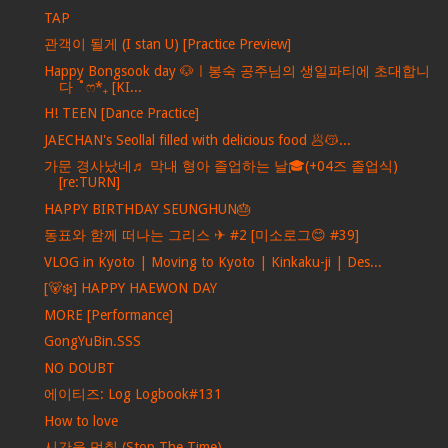
TAP
관객이 될게 (I stan U) [Practice Preview]
Happy Bongsook day 🐶ㅣ봉숙 공주님의 생일파티에 초대합니
다 ˚ෆ*₊ [KI...
H! TEEN [Dance Practice]
JAECHAN's Seollal filled with delicious food 🥟😽...
가문 경사났네♬ 막내 형아 졸업하는 날🎓(+04즈 졸업식)
[re:TURN]
HAPPY BIRTHDAY SEUNGHUN🎂
동표와 함께 떠나는 그리스 ✈ #2 [미소로그😊 #39]
VLOG in Kyoto | Moving to Kyoto | Kinkaku-ji | Des...
[🐻‍❄️] HAPPY HAEWON DAY
MORE [Performance]
GongYuBin.SSS
NO DOUBT
에이티즈: Log Logbook#131
How to love
시간을 멈춰 (Stop The Time)