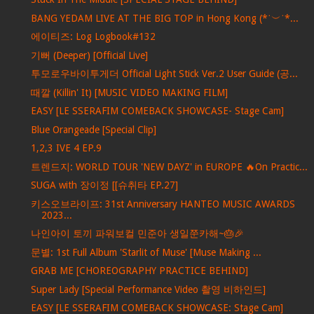
BANG YEDAM LIVE AT THE BIG TOP in Hong Kong (*˙︶˙*...
에이티즈: Log Logbook#132
기뻐 (Deeper) [Official Live]
투모로우바이투게더 Official Light Stick Ver.2 User Guide (공...
때깔 (Killin' It) [MUSIC VIDEO MAKING FILM]
EASY [LE SSERAFIM COMEBACK SHOWCASE- Stage Cam]
Blue Orangeade [Special Clip]
1,2,3 IVE 4 EP.9
트렌드지: WORLD TOUR 'NEW DAYZ' in EUROPE 🔥On Practic...
SUGA with 장이정 [[슈취타 EP.27]
키스오브라이프: 31st Anniversary HANTEO MUSIC AWARDS
2023...
나인아이 토끼 파워보컬 민준아 생일쭌카해~🎂🎉
문별: 1st Full Album 'Starlit of Muse' [Muse Making ...
GRAB ME [CHOREOGRAPHY PRACTICE BEHIND]
Super Lady [Special Performance Video 촬영 비하인드]
EASY [LE SSERAFIM COMEBACK SHOWCASE: Stage Cam]