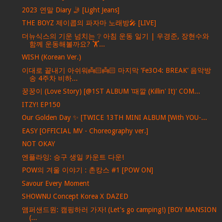
2023 연말 Diary 🤳 [Light Jeans]
THE BOYZ 제이콥의 파자마 노래방🎤 [LIVE]
더뉴식스의 기운 넘치는 ❔ 아침 운동 일기 | 우경준, 장현수와
함께 운동해볼까요? 🏋️...
WISH (Korean Ver.)
이대로 끝내기 아쉬워👼🏻👼🏻 마지막 ‘Fe3O4: BREAK’ 음악방
송 4주차 비하...
꿍꿍이 (Love Story) [@1ST ALBUM '때깔 (Killin' It)' COM...
ITZY! EP150
Our Golden Day ✨ [TWICE 13TH MINI ALBUM [With YOU-...
EASY [OFFICIAL MV - Choreography ver.]
NOT OKAY
엔플라잉: 승구 생일 카운트 다운!
POW의 겨울 이야기 : 촌캉스 #1 [POW ON]
Savour Every Moment
SHOWNU Concept Korea X DAZED
앰퍼샌드원: 캠핑하러 가자! (Let's go camping!) [BOY MANSION
(...