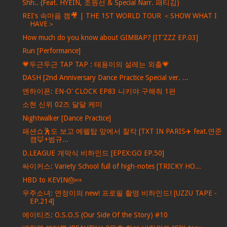
Shh.. (Feat. HYEIN, 조원선 & Special Narr. 패티김)
REI's 속마음 캠🎥 | THE 1ST WORLD TOUR ＜SHOW WHAT I
HAVE＞
How much do you know about GIMBAP? [IT’ZZZ EP.03]
Run [Performance]
💗두근두근 TAP TAP : 태용이의 설레는 외출💗
DASH [2nd Anniversary Dance Practice Special ver. ...
엔하이픈: EN-O' CLOCK EP83 니키야 구해줘 1편
소현 신위 02즈 달달 케미
Nightwalker [Dance Practice]
패션쇼🕺도 보고 에펠탑 앞에서 찰칵 [TXT IN PARIS✈️ feat.연준
캠🦊+범규...
D.LEAGUE 개막식 비하인드 [EPEX:GO EP.50]
싸이커스: Variety School full of high-notes [TRICKY HO...
HBD to KEVIN🎂🍬
우주소녀: 연정이의 new! 프로필 촬영 비하인드! [UZZU TAPE -
EP.214]
에이티즈: O.S.O.S (Our Side Of the Story) #10