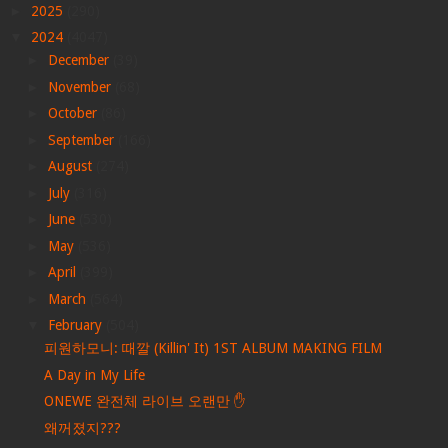
►
2025
(290)
▼
2024
(4047)
►
December
(39)
►
November
(68)
►
October
(86)
►
September
(166)
►
August
(274)
►
July
(316)
►
June
(530)
►
May
(536)
►
April
(399)
►
March
(564)
▼
February
(504)
피원하모니: 때깔 (Killin' It) 1ST ALBUM MAKING FILM
A Day in My Life
ONEWE 완전체 라이브 오랜만 ✋
왜꺼졌지???