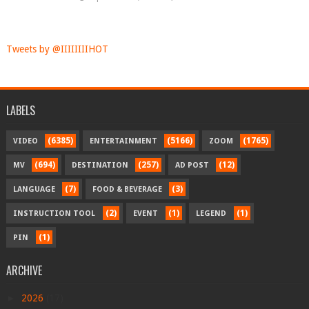
Tweets by @IIIIIIIIHOT
LABELS
(6385)
(5166)
(1765)
VIDEO
ENTERTAINMENT
ZOOM
(694)
(257)
(12)
MV
DESTINATION
AD POST
(7)
(3)
LANGUAGE
FOOD & BEVERAGE
(2)
(1)
(1)
INSTRUCTION TOOL
EVENT
LEGEND
(1)
PIN
ARCHIVE
►
2026
(17)