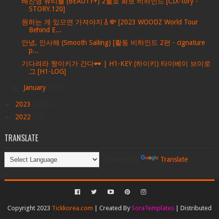
배진영 뷰티쁠 (BEAUTY+) 2월호 화보 비하인드 [CIX-tory -
STORY.120]
원하는 게 있으면 가져야지🎸💸 [2023 WOODZ World Tour
Behind E...
안녕, 인사해 (Smooth Sailing) [활동 비하인드 2편 - cignature
p...
기다려라 짱이키가 간다🕶️ | H1-KEY (하이키) 타이베이 브이로
그 [H1-LOG]
►
January
(565)
►
2023
(2002)
►
2022
(77)
TRANSLATE
Powered by
Translate
Copyright 2023
Tickkorea.com
| Created By
SoraTemplates
| Distributed