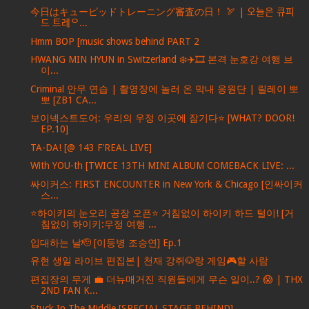
今日はキューピッドトレーニング審査の日！ 🏹 | 오늘은 큐피
드 트레ᄋ...
Hmm BOP [music shows behind PART 2
HWANG MIN HYUN in Switzerland ❄️✈️🎞️ 본격 눈호강 여행 브
이...
Criminal 안무 연습 | 촬영장에 놀러 온 막내 응원단 | 릴레이 뽀
뽀 [ZB1 CA...
보이넥스트도어: 우리의 우정 이곳에 잠기다⭐️ [WHAT? DOOR!
EP.10]
TA-DA! [@ 143 F'REAL LIVE]
With YOU-th [TWICE 13TH MINI ALBUM COMEBACK LIVE: ...
싸이커스: FIRST ENCOUNTER in New York & Chicago [인싸이커
스...
⭐하이키의 눈오리 공장 오픈⭐ 거침없이 하이키 하드 털이! [거
침없이 하이키:우정 여행 ...
입대하는 날🫡 [이등병 조승연] Ep.1
유현 생일 라이브 편집본| 천재 강쥐🐶랑 게임🎮할 사람
편집장의 무게 💼 더뉴매거진 직원들에게 무슨 일이..? 😱 | THX
2ND FAN K...
Stuck In The Middle [SPECIAL STAGE BEHIND]