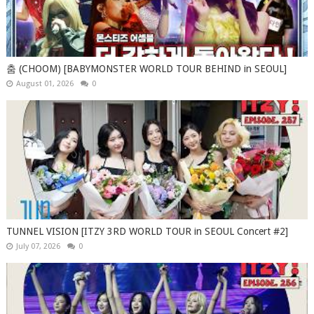
춤 (CHOOM) [BABYMONSTER WORLD TOUR BEHIND in SEOUL]
August 01, 2026
0
TUNNEL VISION [ITZY 3RD WORLD TOUR in SEOUL Concert #2]
July 07, 2026
0