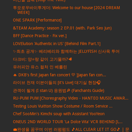
투모로우바이투게더: Welcome to our house [2024 DREAM
WEEK]
ONE SPARK [Performance]
&TEAM Academy: season 2 EP.01 (with. Park Seo Jun)
BFF [Dance Practice - Fix ver.]
LOVElution 'Authentic in US' [Behind Film Part.1]
✨최초 공개✨ 베리베리와 함께하는 JELLYFISH 신사옥 투어
다크비: 양⭐️랑 같이 고기물까?🥩
유러피안 유스 컬처 인 베를린
🔥 DKB's first Japan fan concert 💛 ]Japan fan con...
라이브 천재 이븐이들의 [it’s Live] 대기실 현장🎧
관객이 될게 (I stan U) 응원법🔎 (Fanchants Guide)
RU-PUM PUM [Choreography Video - HANTEO MUSIC AWAR...
Testing Louis Vuitton Show Costume / Room Service ...
Chef SooMin's Kimchi soup with Assistant YooYeon
ONEUS 2ND WORLD TOUR 'La Dolce Vita' VCR BEHIND [L...
💼완생을 꿈꾸며 이번 러펌펌도 🎵ALL CLEAR LET IT GO🎵 | 문