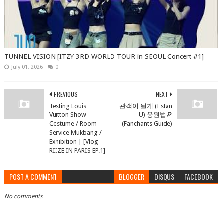
TUNNEL VISION [ITZY 3RD WORLD TOUR in SEOUL Concert #1]
July 01, 2026
0
PREVIOUS
NEXT
Testing Louis
관객이 될게 (I stan
Vuitton Show
U) 응원법🔎
Costume / Room
(Fanchants Guide)
Service Mukbang /
Exhibition | [Vlog -
RIIZE IN PARIS EP.1]
POST A COMMENT
BLOGGER
DISQUS
FACEBOOK
No comments