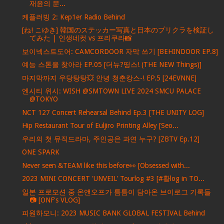
재윤의 문...
케플러빙 2: Kep1er Radio Behind
[ね! こゆき] 韓国のステッカー写真と日本のプリクラを検証し
てみた | 인생네컷 vs 프리쿠라📸
보이넥스트도어: CAMCORDOOR 자막 쓰기 [BEHINDOOR EP.8]
예능 스톤을 찾아라 EP.05 [더뉴?띵스! (THE NEW Things)]
마지막까지 우당탕탕💥 안녕 청춘캉스-! EP.5 [24EVNNE]
엔시티 위시: WISH @SMTOWN LIVE 2024 SMCU PALACE
@TOKYO
NCT 127 Concert Rehearsal Behind Ep.3 [THE UNITY LOG]
Hip Restaurant Tour of Euljiro Printing Alley [Seo...
우리의 첫 뮤직드라마, 주인공은 과연 누구? [ZBTV Ep.12]
ONE SPARK
Never seen &TEAM like this before👀 [Obsessed with...
2023 MINI CONCERT 'UNVEIL' Tourlog #3 [#황log in TO...
일본 프로모션 중 온앤오프가 틈틈이 담아온 브이로그 기록들
📷 [ONF's VLOG]
피원하모니: 2023 MUSIC BANK GLOBAL FESTIVAL Behind