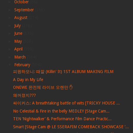
►
October
(86)
►
September
(166)
►
August
(274)
►
July
(316)
►
June
(530)
►
May
(536)
►
April
(399)
►
March
(564)
▼
February
(504)
피원하모니: 때깔 (Killin' It) 1ST ALBUM MAKING FILM
A Day in My Life
ONEWE 완전체 라이브 오랜만 ✋
왜꺼졌지???
싸이커스: A breathtaking battle of wits [TRICKY HOUSE ...
No Celestial & Fire in the belly MEDLEY [Stage Cam...
TEN ‘Nightwalker’ & Performance Film Dance Practic...
Smart [Stage Cam @ LE SSERAFIM COMEBACK SHOWCASE ‘...