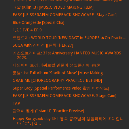
때깔 (Killin' It) [MUSIC VIDEO MAKING FILM]
EASY [LE SSERAFIM COMEBACK SHOWCASE- Stage Cam]
Blue Orangeade [Special Clip]
1,2,3 IVE 4 EP.9
트렌드지: WORLD TOUR 'NEW DAYZ' in EUROPE 🔥On Practic...
SUGA with 장이정 [[슈취타 EP.27]
키스오브라이프: 31st Anniversary HANTEO MUSIC AWARDS
2023...
나인아이 토끼 파워보컬 민준아 생일쭌카해~🎂🎉
문별: 1st Full Album 'Starlit of Muse' [Muse Making ...
GRAB ME [CHOREOGRAPHY PRACTICE BEHIND]
Super Lady [Special Performance Video 촬영 비하인드]
EASY [LE SSERAFIM COMEBACK SHOWCASE: Stage Cam]
TAP
관객이 될게 (I stan U) [Practice Preview]
Happy Bongsook day 🐶ㅣ봉숙 공주님의 생일파티에 초대합니
다 ˚ෆ*₊ [KI...