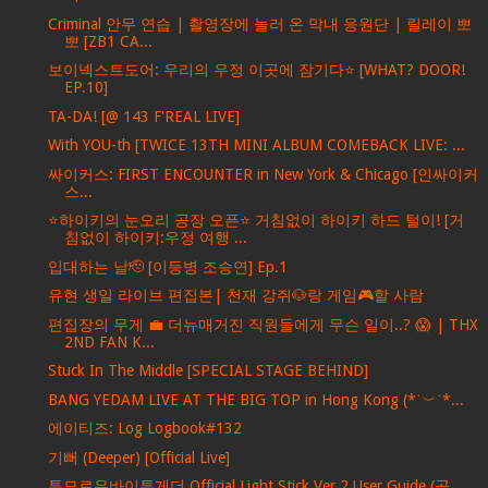
Criminal 안무 연습 | 촬영장에 놀러 온 막내 응원단 | 릴레이 뽀
뽀 [ZB1 CA...
보이넥스트도어: 우리의 우정 이곳에 잠기다⭐️ [WHAT? DOOR!
EP.10]
TA-DA! [@ 143 F'REAL LIVE]
With YOU-th [TWICE 13TH MINI ALBUM COMEBACK LIVE: ...
싸이커스: FIRST ENCOUNTER in New York & Chicago [인싸이커
스...
⭐하이키의 눈오리 공장 오픈⭐ 거침없이 하이키 하드 털이! [거
침없이 하이키:우정 여행 ...
입대하는 날🫡 [이등병 조승연] Ep.1
유현 생일 라이브 편집본| 천재 강쥐🐶랑 게임🎮할 사람
편집장의 무게 💼 더뉴매거진 직원들에게 무슨 일이..? 😱 | THX
2ND FAN K...
Stuck In The Middle [SPECIAL STAGE BEHIND]
BANG YEDAM LIVE AT THE BIG TOP in Hong Kong (*˙︶˙*...
에이티즈: Log Logbook#132
기뻐 (Deeper) [Official Live]
투모로우바이투게더 Official Light Stick Ver.2 User Guide (공...