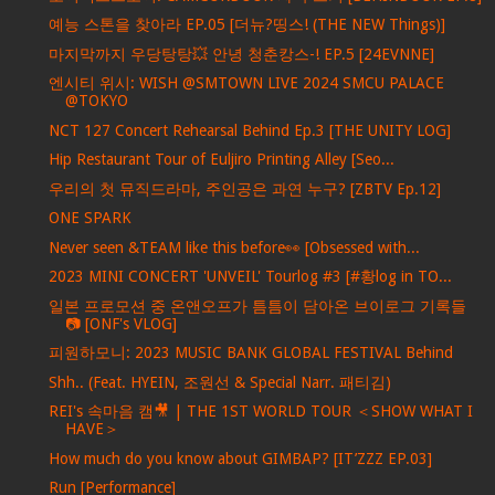
예능 스톤을 찾아라 EP.05 [더뉴?띵스! (THE NEW Things)]
마지막까지 우당탕탕💥 안녕 청춘캉스-! EP.5 [24EVNNE]
엔시티 위시: WISH @SMTOWN LIVE 2024 SMCU PALACE
@TOKYO
NCT 127 Concert Rehearsal Behind Ep.3 [THE UNITY LOG]
Hip Restaurant Tour of Euljiro Printing Alley [Seo...
우리의 첫 뮤직드라마, 주인공은 과연 누구? [ZBTV Ep.12]
ONE SPARK
Never seen &TEAM like this before👀 [Obsessed with...
2023 MINI CONCERT 'UNVEIL' Tourlog #3 [#황log in TO...
일본 프로모션 중 온앤오프가 틈틈이 담아온 브이로그 기록들
📷 [ONF's VLOG]
피원하모니: 2023 MUSIC BANK GLOBAL FESTIVAL Behind
Shh.. (Feat. HYEIN, 조원선 & Special Narr. 패티김)
REI's 속마음 캠🎥 | THE 1ST WORLD TOUR ＜SHOW WHAT I
HAVE＞
How much do you know about GIMBAP? [IT’ZZZ EP.03]
Run [Performance]