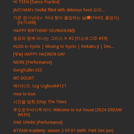
H! TEEN [Dance Practice]
JAECHAN's Seollal filled with delicious food 🥟😽...
가문 경사났네♬ 막내 형아 졸업하는 날🎓(+04즈 졸업식)
[re:TURN]
HAPPY BIRTHDAY SEUNGHUN🎂
동표와 함께 떠나는 그리스 ✈ #2 [미소로그😊 #39]
VLOG in Kyoto | Moving to Kyoto | Kinkaku-ji | Des...
[🐻‍❄️] HAPPY HAEWON DAY
MORE [Performance]
GongYuBin.SSS
NO DOUBT
에이티즈: Log Logbook#131
How to love
시간을 멈춰 (Stop The Time)
투모로우바이투게더: Welcome to our house [2024 DREAM
WEEK]
ONE SPARK [Performance]
&TEAM Academy: season 2 EP.01 (with. Park Seo Jun)