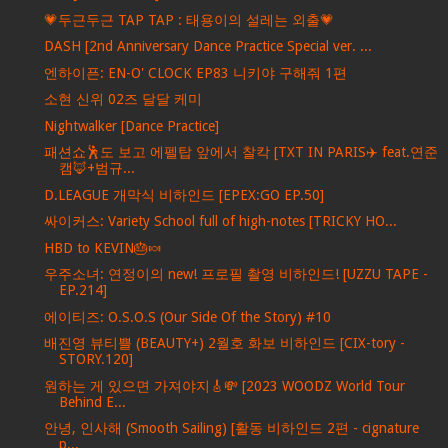
💗두근두근 TAP TAP : 태용이의 설레는 외출💗
DASH [2nd Anniversary Dance Practice Special ver. ...
엔하이픈: EN-O' CLOCK EP83 니키야 구해줘 1편
소현 신위 02즈 달달 케미
Nightwalker [Dance Practice]
패션쇼🕺도 보고 에펠탑 앞에서 찰칵 [TXT IN PARIS✈️ feat.연준
캠🦊+범규...
D.LEAGUE 개막식 비하인드 [EPEX:GO EP.50]
싸이커스: Variety School full of high-notes [TRICKY HO...
HBD to KEVIN🎂🍬
우주소녀: 연정이의 new! 프로필 촬영 비하인드! [UZZU TAPE -
EP.214]
에이티즈: O.S.O.S (Our Side Of the Story) #10
배진영 뷰티쁠 (BEAUTY+) 2월호 화보 비하인드 [CIX-tory -
STORY.120]
원하는 게 있으면 가져야지🎸💸 [2023 WOODZ World Tour
Behind E...
안녕, 인사해 (Smooth Sailing) [활동 비하인드 2편 - cignature
p...