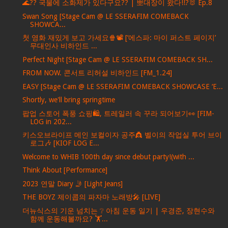
🌊?? 국물에 소화제가 있다구요?? | 뽀대장이 왔다!!?🐰 Ep.8
Swan Song [Stage Cam @ LE SSERAFIM COMEBACK
SHOWCA...
첫 영화 재밌게 보고 가세요🍿📽️ [‘에스파: 마이 퍼스트 페이지’
무대인사 비하인드 ...
Perfect Night [Stage Cam @ LE SSERAFIM COMEBACK SH...
FROM NOW. 콘서트 리허설 비하인드 [FM_1.24]
EASY [Stage Cam @ LE SSERAFIM COMEBACK SHOWCASE ‘E...
Shortly, we'll bring springtime
팝업 스토어 폭풍 쇼핑🛍️, 트레일러 속 꾸라 되어보기👀 [FIM-
LOG in 202...
키스오브라이프 메인 보컬이자 공주👸 벨이의 작업실 투어 브이
로그🎶 [KIOF LOG E...
Welcome to WHIB 100th day since debut party!(with ...
Think About [Performance]
2023 연말 Diary 🤳 [Light Jeans]
THE BOYZ 제이콥의 파자마 노래방🎤 [LIVE]
더뉴식스의 기운 넘치는 ❔ 아침 운동 일기 | 우경준, 장현수와
함께 운동해볼까요? 🏋️...