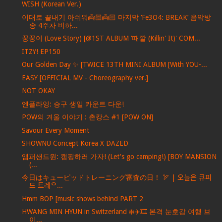
WISH (Korean Ver.)
이대로 끝내기 아쉬워👼🏻👼🏻 마지막 ‘Fe3O4: BREAK’ 음악방
송 4주차 비하...
꿍꿍이 (Love Story) [@1ST ALBUM '때깔 (Killin' It)' COM...
ITZY! EP150
Our Golden Day ✨ [TWICE 13TH MINI ALBUM [With YOU-...
EASY [OFFICIAL MV - Choreography ver.]
NOT OKAY
엔플라잉: 승구 생일 카운트 다운!
POW의 겨울 이야기 : 촌캉스 #1 [POW ON]
Savour Every Moment
SHOWNU Concept Korea X DAZED
앰퍼샌드원: 캠핑하러 가자! (Let's go camping!) [BOY MANSION
(...
今日はキューピッドトレーニング審査の日！ 🏹 | 오늘은 큐피
드 트레ᄋ...
Hmm BOP [music shows behind PART 2
HWANG MIN HYUN in Switzerland ❄️✈️🎞️ 본격 눈호강 여행 브
이...