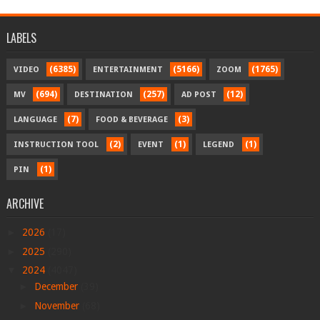
LABELS
(6385)
(5166)
(1765)
VIDEO
ENTERTAINMENT
ZOOM
(694)
(257)
(12)
MV
DESTINATION
AD POST
(7)
(3)
LANGUAGE
FOOD & BEVERAGE
(2)
(1)
(1)
INSTRUCTION TOOL
EVENT
LEGEND
(1)
PIN
ARCHIVE
►
2026
(17)
►
2025
(290)
▼
2024
(4047)
►
December
(39)
►
November
(68)