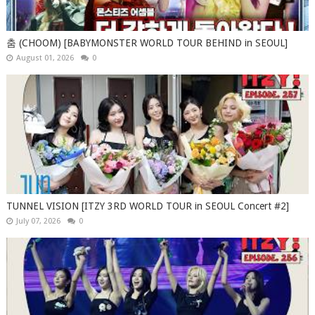
춤 (CHOOM) [BABYMONSTER WORLD TOUR BEHIND in SEOUL]
August 01, 2026
0
TUNNEL VISION [ITZY 3RD WORLD TOUR in SEOUL Concert #2]
July 07, 2026
0