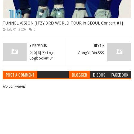
TUNNEL VISION [ITZY 3RD WORLD TOUR in SEOUL Concert #1]
July 01, 2026
0
PREVIOUS
NEXT
에이티즈: Log
GongYuBin.SSS
Logbook#131
POST A COMMENT
BLOGGER
DISQUS
FACEBOOK
No comments