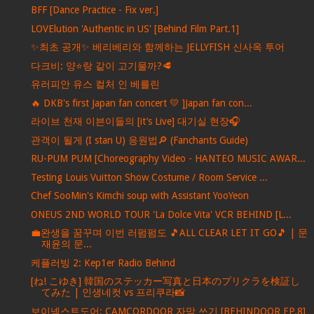
BFF [Dance Practice - Fix ver.]
LOVElution 'Authentic in US' [Behind Film Part.1]
✨최초 공개✨ 베리베리와 함께하는 JELLYFISH 신사옥 투어
다크비: 양⭐️랑 같이 고기물까?🥩
유러피안 유스 컬처 인 베를린
🔥 DKB's first Japan fan concert 💛 ]Japan fan con...
라이브 천재 이븐이들의 [it’s Live] 대기실 현장🎧
관객이 될게 (I stan U) 응원법🔎 (Fanchants Guide)
RU-PUM PUM [Choreography Video - HANTEO MUSIC AWAR...
Testing Louis Vuitton Show Costume / Room Service ...
Chef SooMin's Kimchi soup with Assistant YooYeon
ONEUS 2ND WORLD TOUR 'La Dolce Vita' VCR BEHIND [L...
💼완생을 꿈꾸며 이번 러펌펌도 🎵ALL CLEAR LET IT GO🎵 | 문
재윤의 문...
케플러빙 2: Kep1er Radio Behind
[ね! こゆき] 韓国のステッカー写真と日本のプリクラを検証し
てみた | 인생네컷 vs 프리쿠라📸
보이넥스트도어: CAMCORDOOR 자막 쓰기 [BEHINDOOR EP.8]