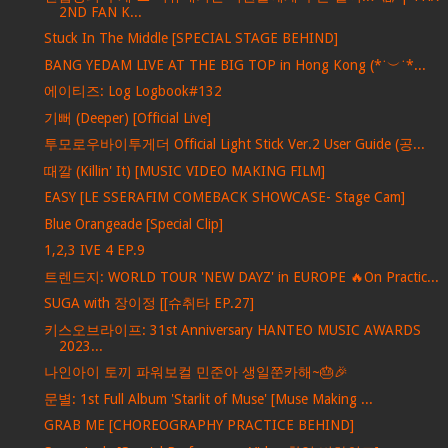
2ND FAN K...
Stuck In The Middle [SPECIAL STAGE BEHIND]
BANG YEDAM LIVE AT THE BIG TOP in Hong Kong (*˙︶˙*...
에이티즈: Log Logbook#132
기뻐 (Deeper) [Official Live]
투모로우바이투게더 Official Light Stick Ver.2 User Guide (공...
때깔 (Killin' It) [MUSIC VIDEO MAKING FILM]
EASY [LE SSERAFIM COMEBACK SHOWCASE- Stage Cam]
Blue Orangeade [Special Clip]
1,2,3 IVE 4 EP.9
트렌드지: WORLD TOUR 'NEW DAYZ' in EUROPE 🔥On Practic...
SUGA with 장이정 [[슈취타 EP.27]
키스오브라이프: 31st Anniversary HANTEO MUSIC AWARDS
2023...
나인아이 토끼 파워보컬 민준아 생일쭌카해~🎂🎉
문별: 1st Full Album 'Starlit of Muse' [Muse Making ...
GRAB ME [CHOREOGRAPHY PRACTICE BEHIND]