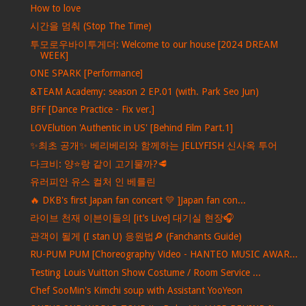
How to love
시간을 멈춰 (Stop The Time)
투모로우바이투게더: Welcome to our house [2024 DREAM
WEEK]
ONE SPARK [Performance]
&TEAM Academy: season 2 EP.01 (with. Park Seo Jun)
BFF [Dance Practice - Fix ver.]
LOVElution 'Authentic in US' [Behind Film Part.1]
✨최초 공개✨ 베리베리와 함께하는 JELLYFISH 신사옥 투어
다크비: 양⭐️랑 같이 고기물까?🥩
유러피안 유스 컬처 인 베를린
🔥 DKB's first Japan fan concert 💛 ]Japan fan con...
라이브 천재 이븐이들의 [it’s Live] 대기실 현장🎧
관객이 될게 (I stan U) 응원법🔎 (Fanchants Guide)
RU-PUM PUM [Choreography Video - HANTEO MUSIC AWAR...
Testing Louis Vuitton Show Costume / Room Service ...
Chef SooMin's Kimchi soup with Assistant YooYeon