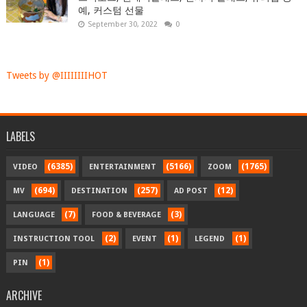
예, 커스텀 선물
September 30, 2022
0
Tweets by @IIIIIIIIHOT
LABELS
(6385)
(5166)
(1765)
VIDEO
ENTERTAINMENT
ZOOM
(694)
(257)
(12)
MV
DESTINATION
AD POST
(7)
(3)
LANGUAGE
FOOD & BEVERAGE
(2)
(1)
(1)
INSTRUCTION TOOL
EVENT
LEGEND
(1)
PIN
ARCHIVE