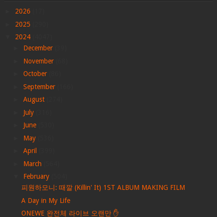
►
2026
(17)
►
2025
(290)
▼
2024
(4047)
►
December
(39)
►
November
(68)
►
October
(86)
►
September
(166)
►
August
(274)
►
July
(316)
►
June
(530)
►
May
(536)
►
April
(399)
►
March
(564)
▼
February
(504)
피원하모니: 때깔 (Killin' It) 1ST ALBUM MAKING FILM
A Day in My Life
ONEWE 완전체 라이브 오랜만 ✋