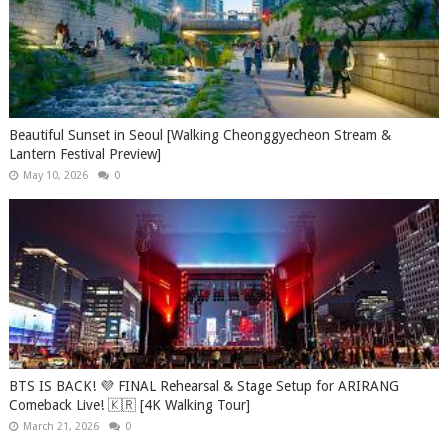
Beautiful Sunset in Seoul [Walking Cheonggyecheon Stream &
Lantern Festival Preview]
May 10, 2026
0
BTS IS BACK! 💜 FINAL Rehearsal & Stage Setup for ARIRANG
Comeback Live! 🇰🇷 [4K Walking Tour]
March 21, 2026
0