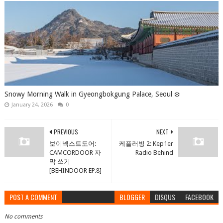
Snowy Morning Walk in Gyeongbokgung Palace, Seoul ❄️
January 24, 2026
0
PREVIOUS
NEXT
보이넥스트도어:
케플러빙 2: Kep1er
CAMCORDOOR 자
Radio Behind
막 쓰기
[BEHINDOOR EP.8]
POST A COMMENT
BLOGGER
DISQUS
FACEBOOK
No comments