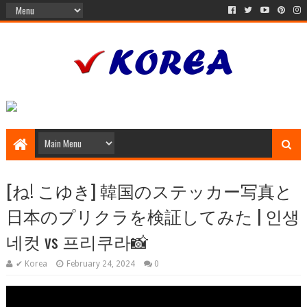
[ね! こゆき] 韓国のステッカー写真と
日本のプリクラを検証してみた | 인생
네컷 vs 프리쿠라📸
✔ Korea
February 24, 2024
0