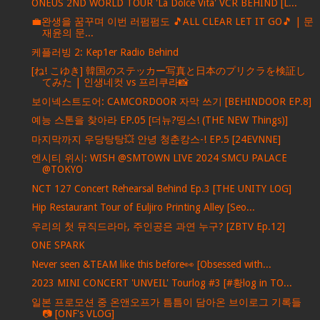
ONEUS 2ND WORLD TOUR 'La Dolce Vita' VCR BEHIND [L...
💼완생을 꿈꾸며 이번 러펌펌도 🎵ALL CLEAR LET IT GO🎵 | 문
재윤의 문...
케플러빙 2: Kep1er Radio Behind
[ね! こゆき] 韓国のステッカー写真と日本のプリクラを検証し
てみた | 인생네컷 vs 프리쿠라📸
보이넥스트도어: CAMCORDOOR 자막 쓰기 [BEHINDOOR EP.8]
예능 스톤을 찾아라 EP.05 [더뉴?띵스! (THE NEW Things)]
마지막까지 우당탕탕💥 안녕 청춘캉스-! EP.5 [24EVNNE]
엔시티 위시: WISH @SMTOWN LIVE 2024 SMCU PALACE
@TOKYO
NCT 127 Concert Rehearsal Behind Ep.3 [THE UNITY LOG]
Hip Restaurant Tour of Euljiro Printing Alley [Seo...
우리의 첫 뮤직드라마, 주인공은 과연 누구? [ZBTV Ep.12]
ONE SPARK
Never seen &TEAM like this before👀 [Obsessed with...
2023 MINI CONCERT 'UNVEIL' Tourlog #3 [#황log in TO...
일본 프로모션 중 온앤오프가 틈틈이 담아온 브이로그 기록들
📷 [ONF's VLOG]