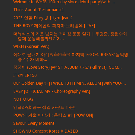
Welcome to WHIB 100th day since debut party!(with ...
Think About [Performance]
2023 연말 Diary 🤳 [Light Jeans]
THE BOYZ 제이콥의 파자마 노래방🎤 [LIVE]
더뉴식스의 기운 넘치는 ❔ 아침 운동 일기 | 우경준, 장현수와
함께 운동해볼까요? 🏋️...
WISH (Korean Ver.)
이대로 끝내기 아쉬워👼🏻👼🏻 마지막 ‘Fe3O4: BREAK’ 음악방
송 4주차 비하...
꿍꿍이 (Love Story) [@1ST ALBUM '때깔 (Killin' It)' COM...
ITZY! EP150
Our Golden Day ✨ [TWICE 13TH MINI ALBUM [With YOU-...
EASY [OFFICIAL MV - Choreography ver.]
NOT OKAY
엔플라잉: 승구 생일 카운트 다운!
POW의 겨울 이야기 : 촌캉스 #1 [POW ON]
Savour Every Moment
SHOWNU Concept Korea X DAZED