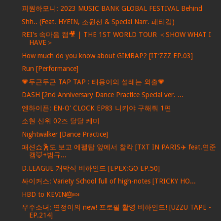
피원하모니: 2023 MUSIC BANK GLOBAL FESTIVAL Behind
Shh.. (Feat. HYEIN, 조원선 & Special Narr. 패티김)
REI's 속마음 캠🎥 | THE 1ST WORLD TOUR ＜SHOW WHAT I
HAVE＞
How much do you know about GIMBAP? [IT’ZZZ EP.03]
Run [Performance]
💗두근두근 TAP TAP : 태용이의 설레는 외출💗
DASH [2nd Anniversary Dance Practice Special ver. ...
엔하이픈: EN-O' CLOCK EP83 니키야 구해줘 1편
소현 신위 02즈 달달 케미
Nightwalker [Dance Practice]
패션쇼🕺도 보고 에펠탑 앞에서 찰칵 [TXT IN PARIS✈️ feat.연준
캠🦊+범규...
D.LEAGUE 개막식 비하인드 [EPEX:GO EP.50]
싸이커스: Variety School full of high-notes [TRICKY HO...
HBD to KEVIN🎂🍬
우주소녀: 연정이의 new! 프로필 촬영 비하인드! [UZZU TAPE -
EP.214]