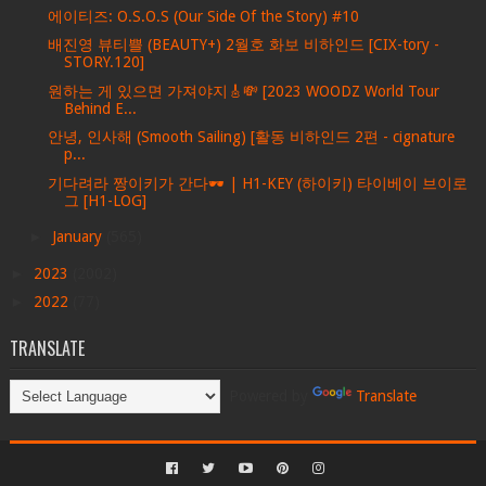
에이티즈: O.S.O.S (Our Side Of the Story) #10
배진영 뷰티쁠 (BEAUTY+) 2월호 화보 비하인드 [CIX-tory -
STORY.120]
원하는 게 있으면 가져야지🎸💸 [2023 WOODZ World Tour
Behind E...
안녕, 인사해 (Smooth Sailing) [활동 비하인드 2편 - cignature
p...
기다려라 짱이키가 간다🕶️ | H1-KEY (하이키) 타이베이 브이로
그 [H1-LOG]
►
January
(565)
►
2023
(2002)
►
2022
(77)
TRANSLATE
Powered by
Translate