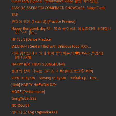
Super Lady [Special Performance Video 촬영 비하인드]
EASY [LE SSERAFIM COMEBACK SHOWCASE: Stage Cam]
TAP
관객이 될게 (I stan U) [Practice Preview]
Happy Bongsook day 🐶ㅣ봉숙 공주님의 생일파티에 초대합니
다 ˚ෆ*₊ [KI...
H! TEEN [Dance Practice]
JAECHAN's Seollal filled with delicious food 🥟😽...
가문 경사났네♬ 막내 형아 졸업하는 날🎓(+04즈 졸업식)
[re:TURN]
HAPPY BIRTHDAY SEUNGHUN🎂
동표와 함께 떠나는 그리스 ✈ #2 [미소로그😊 #39]
VLOG in Kyoto | Moving to Kyoto | Kinkaku-ji | Des...
[🐻‍❄️] HAPPY HAEWON DAY
MORE [Performance]
GongYuBin.SSS
NO DOUBT
에이티즈: Log Logbook#131