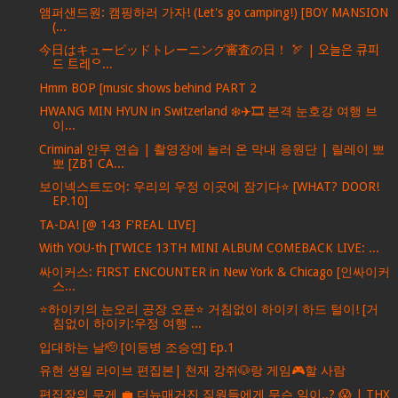
앰퍼샌드원: 캠핑하러 가자! (Let's go camping!) [BOY MANSION
(...
今日はキューピッドトレーニング審査の日！ 🏹 | 오늘은 큐피
드 트레ᄋ...
Hmm BOP [music shows behind PART 2
HWANG MIN HYUN in Switzerland ❄️✈️🎞️ 본격 눈호강 여행 브
이...
Criminal 안무 연습 | 촬영장에 놀러 온 막내 응원단 | 릴레이 뽀
뽀 [ZB1 CA...
보이넥스트도어: 우리의 우정 이곳에 잠기다⭐️ [WHAT? DOOR!
EP.10]
TA-DA! [@ 143 F'REAL LIVE]
With YOU-th [TWICE 13TH MINI ALBUM COMEBACK LIVE: ...
싸이커스: FIRST ENCOUNTER in New York & Chicago [인싸이커
스...
⭐하이키의 눈오리 공장 오픈⭐ 거침없이 하이키 하드 털이! [거
침없이 하이키:우정 여행 ...
입대하는 날🫡 [이등병 조승연] Ep.1
유현 생일 라이브 편집본| 천재 강쥐🐶랑 게임🎮할 사람
편집장의 무게 💼 더뉴매거진 직원들에게 무슨 일이..? 😱 | THX