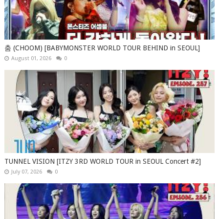
춤 (CHOOM) [BABYMONSTER WORLD TOUR BEHIND in SEOUL]
August 01, 2026
0
TUNNEL VISION [ITZY 3RD WORLD TOUR in SEOUL Concert #2]
July 07, 2026
0