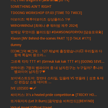
FYI, I met dragons in Jakarta!!🐲 [IU TV]
SOMETHING AIN'T RIGHT
TDOONG WORKSHOP EP.03 [TIME TO TWICE]
더보이즈: 백투더보이즈 상상플러스 1부
WithOrWithOut [최예나 @ 워터밤 제주 2024]
방예담 무엇이든 불러드림! #DAMSONGFORYOU [담송포유🎤]
Klaxon [MV Behind-the-scenes PART 1] [I-TALK #171]
dummy
🚶🏻‍♂️삐그덕 뼈그덕… 127 채널에 출장왔습니다💥 우리칠과 다
함께 쪽갈비 뜯으러...
그르륵 칵칵 TTT #1 (Grrreuk kak kak TTT #1) [GOING SEVE...
엔하이픈: 7명의 뱀파이어 중 내 남자친구는 누구일까? 🧛나의
뱀파이어 남자친구💗
보이넥스트도어: 정반대 스타일, 입을래 VS 벗을래 | 성호 & 태
산 편집샵 쇼핑 데이트 ...
IVE LEESEO ❤‍🩹
싸이커스: It's a heated pride competition🔥 [TRICKY HO...
뜨거워지자 (Let It Burn) [음악방송 비하인드] [BEH1ND]
Virtual Angel [Official Stage]