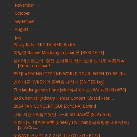
►
November
(68)
►
October
(86)
►
September
(166)
►
August
(274)
▼
July
(316)
[Stray Kids : SKZ-TALKER] Ep.66
아일릿 Ramen Mukbang in Japan🍜 [BESIDE-IT]
보이넥스트도어: 옆집 소년들과 함께 보낸 뜨거운 여름🚪🔥
[Knock on Japan!...
#YEJI #IRVING ITZY 2ND WORLD TOUR 'BORN TO BE' [In...
엔하이픈: JVKE와의 콘텐츠 제작기 [EN-TER key]
The ladder game of fate [xikers(싸이커스) Wa-xx(와싹) #70]
Bad Chemical [Xdinary Heroes Concert 'Closed ♭eta:...
2024 FAN CONCERT [SUPER YENA] Behind
나의 쟈근 EP.숨겨왔던 나~의 SO BAD😈 [STAY:SEE]
저희 다시 데뷔해요💖 [Cheeky Icy Thang 음악방송 비하인드]
[STAY:SE...
K-WAVE 콘서트 인기가요 [ITZY?ITZY! EP172]