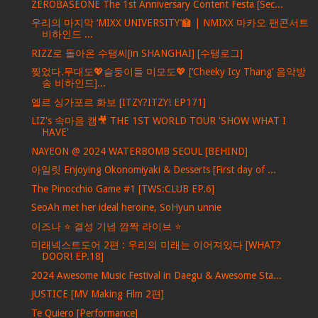
ZEROBASEONE The 1st Anniversary Content Festa [Sec...
우리의 마지막 ‘MIXX UNIVERSITY’🏫 | NMIXX 마카오 팬콘서트
비하인드 ...
RIZZ로 돌아온 수탱씨[in SHANGHAI] [수탱로그]
찢었다.무대도💖슽둥이들 미모도💖 [‘Cheeky Icy Thang’ 음악방
송 비하인드]...
엘르 싱가포르 화보 [ITZY?ITZY! EP171]
LIZ's 속마음 캠🎥 THE 1ST WORLD TOUR 'SHOW WHAT I
HAVE'
NAYEON @ 2024 WATERBOMB SEOUL [BEHIND]
아일릿 Enjoying Okonomiyaki & Desserts [First day of ...
The Pinocchio Game #1 [TWS:CLUB EP.6]
SeoAh met her ideal heroine, SoHyun unnie
이즈나 ⭐ 결성 기념 깜짝 라이브 ⭐
미래넥스트도어 2편 : 우리의 미래는 이어져있다 [WHAT?
DOOR! EP.18]
2024 Awesome Music Festival in Daegu & Awesome Sta...
JUSTICE [MV Making Film 2편]
Te Quiero [Performance]