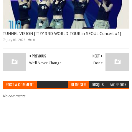
TUNNEL VISION [ITZY 3RD WORLD TOUR in SEOUL Concert #1]
July 01, 2026
0
PREVIOUS
NEXT
We’ll Never Change
Don't
POST A COMMENT
BLOGGER
DISQUS
FACEBOOK
No comments