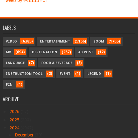
Tweets by @IIIIIIIIHOT
LABELS
(6385)
(5166)
(1765)
VIDEO
ENTERTAINMENT
ZOOM
(694)
(257)
(12)
MV
DESTINATION
AD POST
(7)
(3)
LANGUAGE
FOOD & BEVERAGE
(2)
(1)
(1)
INSTRUCTION TOOL
EVENT
LEGEND
(1)
PIN
ARCHIVE
►
2026
(17)
►
2025
(290)
▼
2024
(4047)
►
December
(39)