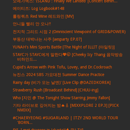
오메가엑스: ‘ISLAND : Finally We Landed' [Concert Behin...
에이티즈: Log Logbook#148
롤링쿼츠 Red Wine 레드와인 [MV]
언니들 빨리 안 오나‼️
전지적 그리드 시점 2 (Omniscient Viewpoint of GRID&POWER)
부동산 대박나는 사주 [aesparty EP.07]
YUNAH's Mini Sports Battle [The Night of ILLIT (아일릿)]
STAYC가 STAYC에게 말한다💖🤭 [Cheeky Icy Thang 음악방송
비하인드...
Cupid's Arrow with Pink Tofu, Lovey, and Dr.Cockroach
뉴진스 2024 SBS 가요대전 Summer Dance Practice
Rainy day (비가 오는 날엔)' [Live Clip @DAZEDKOREA]
Strawberry Rush [Broadcast Behind] [CHUU-ing]
Who [지민 @ The Tonight Show Starring Jimmy Fallon]
기타 라이브로 깊어지는 밤🔥🎸 [MIXXPLORE 2 EP.3] [PICK
NMIXX]
#CHAERYEONG #SUGARLAND | ITZY 2ND WORLD TOUR
'BORN...