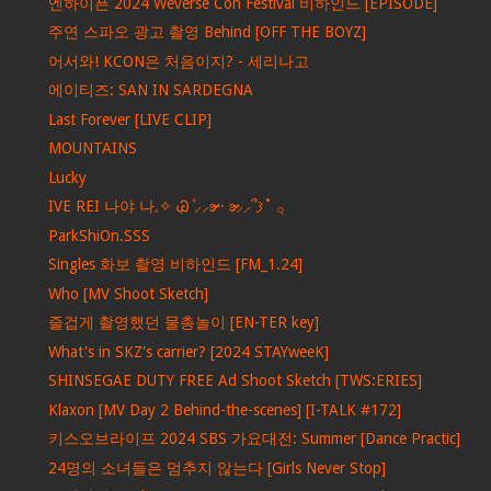
엔하이픈 2024 Weverse Con Festival 비하인드 [EPISODE]
주연 스파오 광고 촬영 Behind [OFF THE BOYZ]
어서와! KCON은 처음이지? - 세리나고
에이티즈: SAN IN SARDEGNA
Last Forever [LIVE CLIP]
MOUNTAINS
Lucky
IVE REI 나야 나𓈒✧ ݂Ꮚ݁ ⷭ⸝⸝ʚ̴̶̷̷ · ʚ̴̶̷̷⸝⸝՞𐦯˚ ݂𓂂
ParkShiOn.SSS
Singles 화보 촬영 비하인드 [FM_1.24]
Who [MV Shoot Sketch]
즐겁게 촬영했던 물총놀이 [EN-TER key]
What's in SKZ's carrier? [2024 STAYweeK]
SHINSEGAE DUTY FREE Ad Shoot Sketch [TWS:ERIES]
Klaxon [MV Day 2 Behind-the-scenes] [I-TALK #172]
키스오브라이프 2024 SBS 가요대전: Summer [Dance Practic]
24명의 소녀들은 멈추지 않는다 [Girls Never Stop]