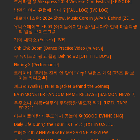
르세라핌 @ AliExpress 2024 Weverse Con Festival [EPISODE]
낭만의 여자 유럽에 가다 🌹[FALL LOG] [IVE LOG]
제로베이스원: 2024 Show! Music Core in JAPAN Behind [ZE_...
유니스데이즈 EP.03 (아이돌이지만) 중3입니다🤓 현역 K-중학생
의 일상 브이로그🤳
기억 세탁소 (Eraser) [LIVE]
Chk Chk Boom [Dance Practice Video (🔫 ver.)]
큐 듀이트리 광고 촬영 Behind #2 [OFF THE BOYZ]
Flirting X [Performance]
트라이비: '우리는 진짜 안 맞아!' / ep1 밸런스 게임 [05즈 잘 보
이는 라디오🔔]
삐그덕 (Walk) [Trailer & Jacket Behind the Scenes]
BABYMONSTER FANDOM NAME RELEASE [BAEMON NEWS 7]
우주소녀: 여름♥열무의 우당탕탕 발도장 찍기! [UZZU TAPE
EP.221]
이븐이들이랑 제주도에서 공놀이 ⚽️ [GOOD EVNNE-ING]
Daily Life During the Tour TXT ☀️🌙 [TXT in U.S. #...
트레저 4th ANNIVERSARY MAGAZINE PREVIEW