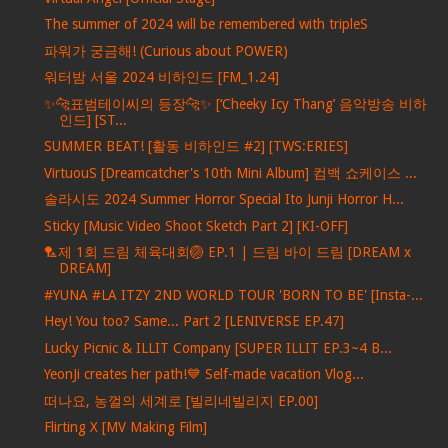
The summer of 2024 will be remembered with tripleS
파워가 궁금해! (Curious about POWER)
워터밤 서울 2024 비하인드 [FM_1.24]
✨🐆표범테이씨의 등장🐆✨ [‘Cheeky Icy Thang’ 음악방송 비하
인드] [ST...
SUMMER BEAT! [활동 비하인드 #2] [TWS:ERIES]
VirtuouS [Dreamcatcher's 10th Mini Album] 컴백 쇼케이스 ...
솔라시도 2024 Summer Horror Special Ito Junji Horror H...
Sticky [Music Video Shoot Sketch Part 2] [KI-OFF]
🏸제 1회 드림 체육대회🏐 EP.1 | 드림 바이 드림 [DREAM x
DREAM]
#YUNA #LA ITZY 2ND WORLD TOUR 'BORN TO BE' [Insta-...
Hey! You too? Same... Part 2 [LENIVERSE EP.47]
Lucky Picnic & ILLIT Company [SUPER ILLIT EP.3~4 B...
YeonJi creates her path!💙 Self-made vacation Vlog...
떠나요, 농껄의 세계로 [빌리네빌리지 EP.00]
Flirting X [MV Making Film]