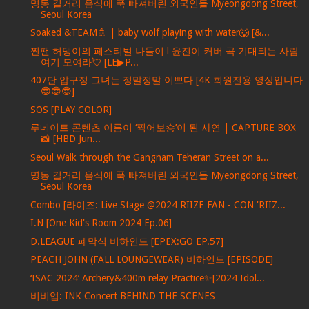
명동 길거리 음식에 푹 빠져버린 외국인들 Myeongdong Street,
Seoul Korea
Soaked &TEAM🚿 | baby wolf playing with water🐺 [&...
찐팬 허댕이의 페스티벌 나들이 l 윤진이 커버 곡 기대되는 사람
여기 모여라💘 [LE▶P...
407탄 압구정 그녀는 정말정말 이쁘다 [4K 회원전용 영상입니다
😎😎😎]
SOS [PLAY COLOR]
루네이트 콘텐츠 이름이 ‘찍어보숑’이 된 사연 | CAPTURE BOX
📸 [HBD Jun...
Seoul Walk through the Gangnam Teheran Street on a...
명동 길거리 음식에 푹 빠져버린 외국인들 Myeongdong Street,
Seoul Korea
Combo [라이즈: Live Stage @2024 RIIZE FAN - CON 'RIIZ...
I.N [One Kid's Room 2024 Ep.06]
D.LEAGUE 폐막식 비하인드 [EPEX:GO EP.57]
PEACH JOHN (FALL LOUNGEWEAR) 비하인드 [EPISODE]
‘ISAC 2024’ Archery&400m relay Practice✨[2024 Idol...
비비업: INK Concert BEHIND THE SCENES