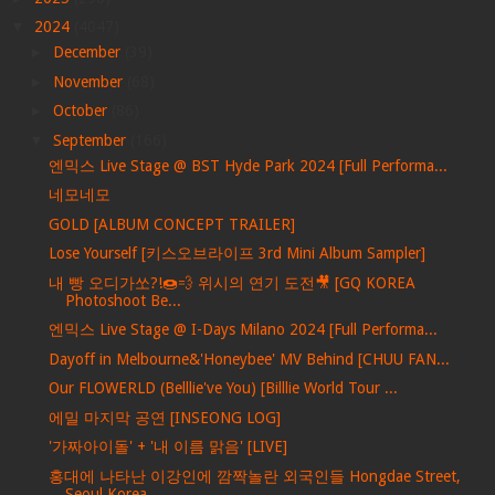
▼
2024
(4047)
►
December
(39)
►
November
(68)
►
October
(86)
▼
September
(166)
엔믹스 Live Stage @ BST Hyde Park 2024 [Full Performa...
네모네모
GOLD [ALBUM CONCEPT TRAILER]
Lose Yourself [키스오브라이프 3rd Mini Album Sampler]
내 빵 오디가쏘?!🍩💨 위시의 연기 도전🎥 [GQ KOREA
Photoshoot Be...
엔믹스 Live Stage @ I-Days Milano 2024 [Full Performa...
Dayoff in Melbourne&'Honeybee' MV Behind [CHUU FAN...
Our FLOWERLD (Belllie've You) [Billlie World Tour ...
에밀 마지막 공연 [INSEONG LOG]
'가짜아이돌' + '내 이름 맑음' [LIVE]
홍대에 나타난 이강인에 깜짝놀란 외국인들 Hongdae Street,
Seoul Korea