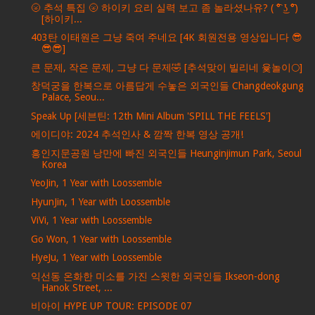
🌝 추석 특집 🌝 하이키 요리 실력 보고 좀 놀라셨나유? ( ͡° ͜ʖ ͡°)
[하이키...
403탄 이태원은 그냥 죽여 주네요 [4K 회원전용 영상입니다 😎
😎😎]
큰 문제, 작은 문제, 그냥 다 문제🤣 [추석맞이 빌리네 윷놀이🌕]
창덕궁을 한복으로 아름답게 수놓은 외국인들 Changdeokgung
Palace, Seou...
Speak Up [세븐틴: 12th Mini Album 'SPILL THE FEELS']
에이디야: 2024 추석인사 & 깜짝 한복 영상 공개!
흥인지문공원 낭만에 빠진 외국인들 Heunginjimun Park, Seoul
Korea
YeoJin, 1 Year with Loossemble
HyunJin, 1 Year with Loossemble
ViVi, 1 Year with Loossemble
Go Won, 1 Year with Loossemble
HyeJu, 1 Year with Loossemble
익선동 온화한 미소를 가진 스윗한 외국인들 Ikseon-dong
Hanok Street, ...
비아이 HYPE UP TOUR: EPISODE 07