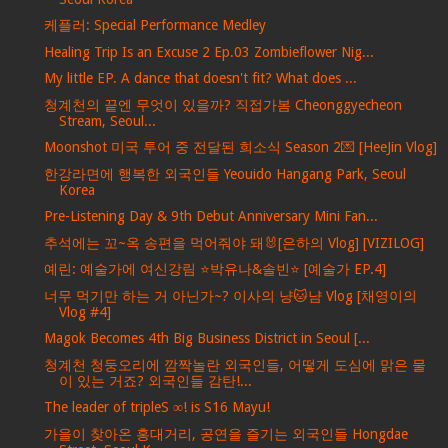
케플러: Special Performance Medley
Healing Trip Is an Excuse 2 Ep.03 Zombieflower Nig...
My little EP. A dance that doesn't fit? What does ...
청계천의 끝엔 무엇이 있을까? 직접가봄 Cheonggyecheon
Stream, Seoul...
Moonshot 미국 투어 중 전달된 희소식 Season 2💌 [HeeJin Vlog]
한강라면에 행복한 외국인들 Yeouido Hangang Park, Seoul
Korea
Pre-Listening Day & 9th Debut Anniversary Mini Fan...
추석에는 꼬~옥 송편을 먹어줘야 돼🐰[은하의 Vlog] [VIZILOG]
예린: 예술가에 여신강림 ⭐박유나&솔빈⭐ [예술가 EP.4]
너무 먹기만 하는 거 아닌가~? 이사의 냥🐱냠 Vlog [채영이의
Vlog #4]
Magok Becomes 4th Big Business District in Seoul [...
청계천 청둥오리에 깜짝놀란 외국인들, 어떻게 도심에 맑은 물
이 있는 거죠? 외국인들 감탄!...
The leader of tripleS ∞! is S16 Mayu!
가을이 찾아온 홍대거리, 공연을 즐기는 외국인들 Hongdae