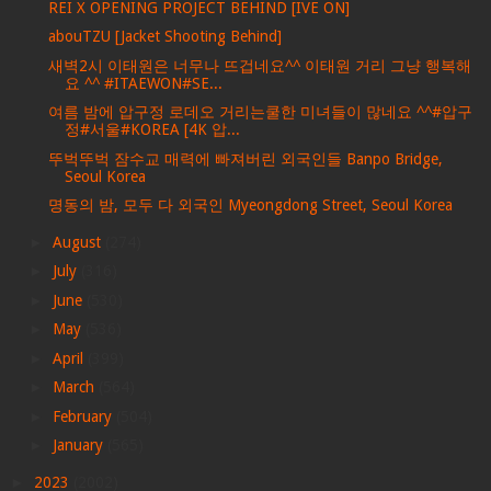
REI X OPENING PROJECT BEHIND [IVE ON]
abouTZU [Jacket Shooting Behind]
새벽2시 이태원은 너무나 뜨겁네요^^ 이태원 거리 그냥 행복해
요 ^^ #ITAEWON#SE...
여름 밤에 압구정 로데오 거리는쿨한 미녀들이 많네요 ^^#압구
정#서울#KOREA [4K 압...
뚜벅뚜벅 잠수교 매력에 빠져버린 외국인들 Banpo Bridge,
Seoul Korea
명동의 밤, 모두 다 외국인 Myeongdong Street, Seoul Korea
►
August
(274)
►
July
(316)
►
June
(530)
►
May
(536)
►
April
(399)
►
March
(564)
►
February
(504)
►
January
(565)
►
2023
(2002)