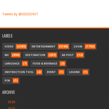
Tweets by @IIIIIIIIHOT
LABELS
(6385)
(5166)
(1765)
VIDEO
ENTERTAINMENT
ZOOM
(694)
(257)
(12)
MV
DESTINATION
AD POST
(7)
(3)
LANGUAGE
FOOD & BEVERAGE
(2)
(1)
(1)
INSTRUCTION TOOL
EVENT
LEGEND
(1)
PIN
ARCHIVE
►
2026
(17)
►
2025
(290)