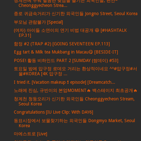
청계천에 누워 달콤한 낮잠을 즐기는 외국인들, 편안~
Cheonggyecheon Strea...
종로 귀금속거리가 신기한 외국인들 Jongno Street, Seoul Korea
부모님 관람불가 [Special]
(여자) 아이들 소연이의 연기 비법 대공개 😆 [#HASHTALK
EP.31]
함정 #2 (TRAP #2) [GOING SEVENTEEN EP.113]
Egg tart & Milk tea Mukbang in Macau😋 [BESIDE-IT]
POSE! 활동 비하인드 PART 2 [SUMDAY (썸데이) #53]
토요일 밤에 압구정 로데오 거리는 환상적이네요 ^^#압구정#서
울#KOREA [4K 압구정 ...
I tried it. [Vacation makeup💄episode] [Dreamcatch...
노래에 진심, 규빈이의 본업MOMENT🔥 백스테이지 최초공개🔥
청계천 청둥오리가 신기한 외국인들 Cheonggyecheon Stream,
Seoul Korea
Congratulations [IU Live Clip: With DAY6]
동묘시장에서 보물찾기하는 외국인들 Dongmyo Market, Seoul
Korea
마에스트로 [Live]