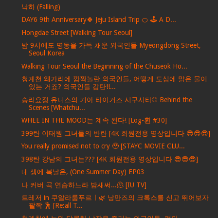
낙하 (Falling)
DAY6 9th Anniversary🍀 Jeju Island Trip 🍊 🕹 A D...
Hongdae Street [Walking Tour Seoul]
밤 9시에도 명동을 가득 채운 외국인들 Myeongdong Street,
Seoul Korea
Walking Tour Seoul the Beginning of the Chuseok Ho...
청계천 왜가리에 깜짝놀란 외국인들, 어떻게 도심에 맑은 물이
있는 거죠? 외국인들 감탄!!...
승리요정 유니스의 기아 타이거즈 시구시타⚾ Behind the
Scenes [Whatchu...
WHEE IN THE MOOD는 계속 된다! [Log-휜 #30]
399탄 이태원 그녀들의 반란 [4K 회원전용 영상입니다 😎😎😎]
You really promised not to cry 🥹 [STAYC MOVIE CLU...
398탄 강남의 그녀는??? [4K 회원전용 영상입니다 😎😎😎]
내 생에 복날은, (One Summer Day) EP03
나 커버 곡 연습하느라 밤새써...🫠 [IU TV]
트레저 in 쿠알라룸푸르ㅣ🌿 낭만즈의 크록스를 신고 뛰어보자
팔짝 🕺 [Re:all T...