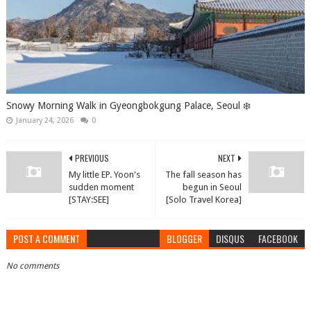
Snowy Morning Walk in Gyeongbokgung Palace, Seoul ❄️
January 24, 2026
0
PREVIOUS
NEXT
My little EP. Yoon's
The fall season has
sudden moment
begun in Seoul
[STAY:SEE]
[Solo Travel Korea]
POST A COMMENT
BLOGGER
DISQUS
FACEBOOK
No comments