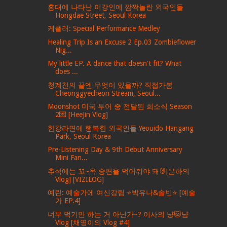
홍대에 나타난 이강인에 깜짝놀란 외국인들
Hongdae Street, Seoul Korea
케플러: Special Performance Medley
Healing Trip Is an Excuse 2 Ep.03 Zombieflower
Nig...
My little EP. A dance that doesn't fit? What
does ...
청계천의 끝엔 무엇이 있을까? 직접가봄
Cheonggyecheon Stream, Seoul...
Moonshot 미국 투어 중 전달된 희소식 Season
2💌 [HeeJin Vlog]
한강라면에 행복한 외국인들 Yeouido Hangang
Park, Seoul Korea
Pre-Listening Day & 9th Debut Anniversary
Mini Fan...
추석에는 꼬~옥 송편을 먹어줘야 돼🐰[은하의
Vlog] [VIZILOG]
예린: 예술가에 여신강림 ⭐박유나&솔빈⭐ [예술
가 EP.4]
너무 먹기만 하는 거 아닌가~? 이사의 냥🐱냠
Vlog [채영이의 Vlog #4]