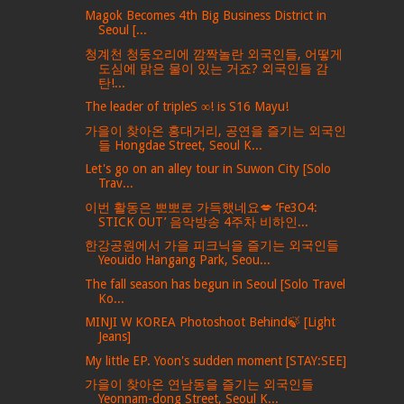
Magok Becomes 4th Big Business District in
Seoul [...
청계천 청둥오리에 깜짝놀란 외국인들, 어떻게
도심에 맑은 물이 있는 거죠? 외국인들 감
탄!...
The leader of tripleS ∞! is S16 Mayu!
가을이 찾아온 홍대거리, 공연을 즐기는 외국인
들 Hongdae Street, Seoul K...
Let's go on an alley tour in Suwon City [Solo
Trav...
이번 활동은 뽀뽀로 가득했네요💋 ‘Fe3O4:
STICK OUT’ 음악방송 4주차 비하인...
한강공원에서 가을 피크닉을 즐기는 외국인들
Yeouido Hangang Park, Seou...
The fall season has begun in Seoul [Solo Travel
Ko...
MINJI W KOREA Photoshoot Behind🍃 [Light
Jeans]
My little EP. Yoon's sudden moment [STAY:SEE]
가을이 찾아온 연남동을 즐기는 외국인들
Yeonnam-dong Street, Seoul K...