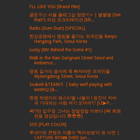
I’LL LIKE YOU [Brand Film]
골든구스 서울 플래그십 방문기⭐️ | 별별별 (See
that?) 의상 코크리에이션 [MI...
Radio (Dum-Dum) [SPECIAL]
한강공원에서 캠핑을 즐기는 외국인들 Banpo
Hangang Park, Seoul Korea
Lucky [MV Behind the Scene #1]
Walk in the Rain Gangnam Street Seoul and
Ambience...
명동 길거리 음식에 푹 빠져버린 외국인들
Myeongdong Street, Seoul Korea
Soaked &TEAM🚿 | baby wolf playing with
water🐺 [&...
찐팬 허댕이의 페스티벌 나들이 l 윤진이 커버
곡 기대되는 사람 여기 모여라💘 [LE▶P...
407탄 압구정 그녀는 정말정말 이쁘다 [4K 회원
전용 영상입니다 😎😎😎]
SOS [PLAY COLOR]
루네이트 콘텐츠 이름이 ‘찍어보숑’이 된 사연 |
CAPTURE BOX📸 [HBD Jun...