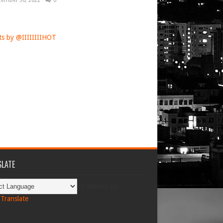
tember 30, 2022
0
s by @IIIIIIIIHOT
LATE
Powered by
Translate