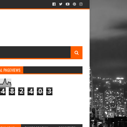
AL PAGEVIEWS
4
8
2
4
0
3