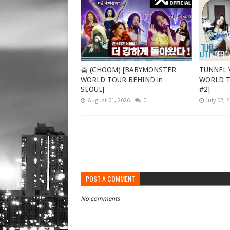
춤 (CHOOM) [BABYMONSTER
TUNNEL V
WORLD TOUR BEHIND in
WORLD TO
SEOUL]
#2]
August 01, 2026
0
July 07, 
POST A COMMENT
No comments