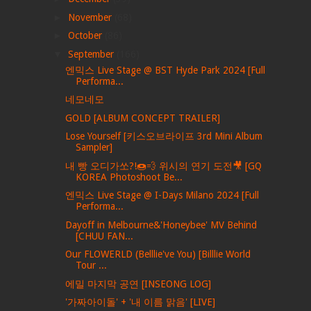
►
November
(68)
►
October
(86)
▼
September
(166)
엔믹스 Live Stage @ BST Hyde Park 2024 [Full
Performa...
네모네모
GOLD [ALBUM CONCEPT TRAILER]
Lose Yourself [키스오브라이프 3rd Mini Album
Sampler]
내 빵 오디가쏘?!🍩💨 위시의 연기 도전🎥 [GQ
KOREA Photoshoot Be...
엔믹스 Live Stage @ I-Days Milano 2024 [Full
Performa...
Dayoff in Melbourne&'Honeybee' MV Behind
[CHUU FAN...
Our FLOWERLD (Belllie've You) [Billlie World
Tour ...
에밀 마지막 공연 [INSEONG LOG]
'가짜아이돌' + '내 이름 맑음' [LIVE]