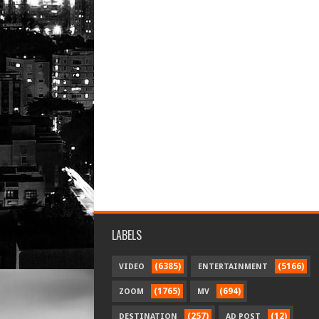
LABELS
(6385)
(5166)
VIDEO
ENTERTAINMENT
(1765)
(694)
ZOOM
MV
(257)
(12)
DESTINATION
AD POST