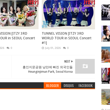
ISION [ITZY 3RD
TUNNEL VISION [ITZY 3RD
UR in SEOUL Concert
WORLD TOUR in SEOUL Concert
#1]
2026
0
July 01, 2026
0
NEXT
흥인지문공원 낭만에 빠진 외국인들
Heunginjimun Park, Seoul Korea
BLOGGER
DISQUS
FACEBOOK