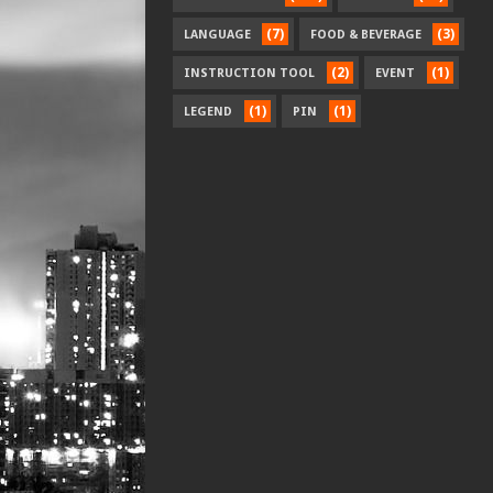
(7)
(3)
LANGUAGE
FOOD & BEVERAGE
(2)
(1)
INSTRUCTION TOOL
EVENT
(1)
(1)
LEGEND
PIN