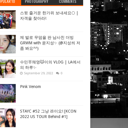
PULAR 10
PHOTOGRAPHY
COMMENTS
스윗 즐거운 한가위 보내세요🌕 |
자객을 찾아라!
제 발로 무덤을 판 남사친 더빙
GRWM with 윤지성✨ (@지성씌 저
좀 봐요^^)
수민🐰채영🐱이의 VLOG | LA에서
의 하루✨
September 29, 2022
0
Pink Venom
STAYC #52 그냥 💩이요! [KCON
2022 US TOUR Behind #1]