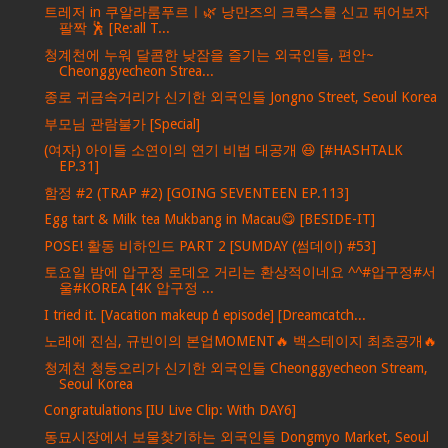
트레저 in 쿠알라룸푸르ㅣ🌿 낭만즈의 크록스를 신고 뛰어보자
팔짝 🕺 [Re:all T...
청계천에 누워 달콤한 낮잠을 즐기는 외국인들, 편안~
Cheonggyecheon Strea...
종로 귀금속거리가 신기한 외국인들 Jongno Street, Seoul Korea
부모님 관람불가 [Special]
(여자) 아이들 소연이의 연기 비법 대공개 😆 [#HASHTALK
EP.31]
함정 #2 (TRAP #2) [GOING SEVENTEEN EP.113]
Egg tart & Milk tea Mukbang in Macau😋 [BESIDE-IT]
POSE! 활동 비하인드 PART 2 [SUMDAY (썸데이) #53]
토요일 밤에 압구정 로데오 거리는 환상적이네요 ^^#압구정#서
울#KOREA [4K 압구정 ...
I tried it. [Vacation makeup💄episode] [Dreamcatch...
노래에 진심, 규빈이의 본업MOMENT🔥 백스테이지 최초공개🔥
청계천 청둥오리가 신기한 외국인들 Cheonggyecheon Stream,
Seoul Korea
Congratulations [IU Live Clip: With DAY6]
동묘시장에서 보물찾기하는 외국인들 Dongmyo Market, Seoul