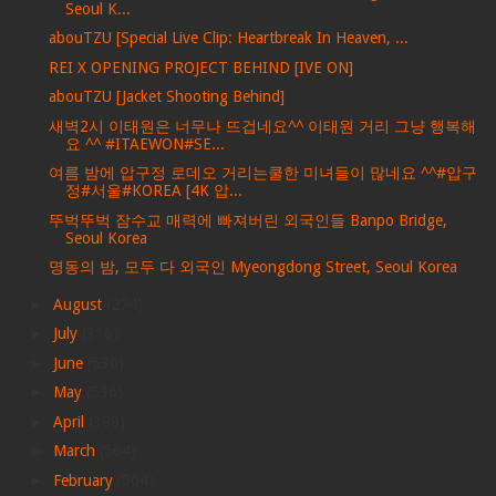
Seoul K...
abouTZU [Special Live Clip: Heartbreak In Heaven, ...
REI X OPENING PROJECT BEHIND [IVE ON]
abouTZU [Jacket Shooting Behind]
새벽2시 이태원은 너무나 뜨겁네요^^ 이태원 거리 그냥 행복해
요 ^^ #ITAEWON#SE...
여름 밤에 압구정 로데오 거리는쿨한 미녀들이 많네요 ^^#압구
정#서울#KOREA [4K 압...
뚜벅뚜벅 잠수교 매력에 빠져버린 외국인들 Banpo Bridge,
Seoul Korea
명동의 밤, 모두 다 외국인 Myeongdong Street, Seoul Korea
►
August
(274)
►
July
(316)
►
June
(530)
►
May
(536)
►
April
(399)
►
March
(564)
►
February
(504)