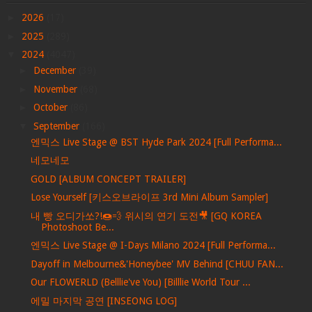
►
2026
(17)
►
2025
(289)
▼
2024
(4047)
►
December
(39)
►
November
(68)
►
October
(86)
▼
September
(166)
엔믹스 Live Stage @ BST Hyde Park 2024 [Full Performa...
네모네모
GOLD [ALBUM CONCEPT TRAILER]
Lose Yourself [키스오브라이프 3rd Mini Album Sampler]
내 빵 오디가쏘?!🍩💨 위시의 연기 도전🎥 [GQ KOREA
Photoshoot Be...
엔믹스 Live Stage @ I-Days Milano 2024 [Full Performa...
Dayoff in Melbourne&'Honeybee' MV Behind [CHUU FAN...
Our FLOWERLD (Belllie've You) [Billlie World Tour ...
에밀 마지막 공연 [INSEONG LOG]