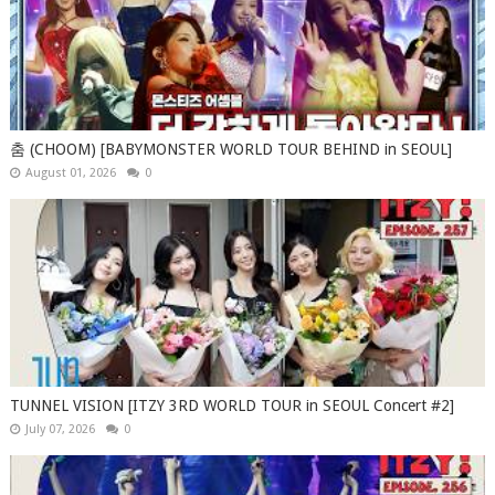
춤 (CHOOM) [BABYMONSTER WORLD TOUR BEHIND in SEOUL]
August 01, 2026
0
TUNNEL VISION [ITZY 3RD WORLD TOUR in SEOUL Concert #2]
July 07, 2026
0