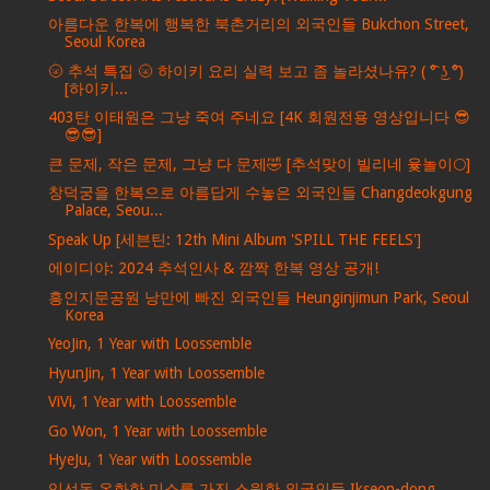
아름다운 한복에 행복한 북촌거리의 외국인들 Bukchon Street,
Seoul Korea
🌝 추석 특집 🌝 하이키 요리 실력 보고 좀 놀라셨나유? ( ͡° ͜ʖ ͡°)
[하이키...
403탄 이태원은 그냥 죽여 주네요 [4K 회원전용 영상입니다 😎
😎😎]
큰 문제, 작은 문제, 그냥 다 문제🤣 [추석맞이 빌리네 윷놀이🌕]
창덕궁을 한복으로 아름답게 수놓은 외국인들 Changdeokgung
Palace, Seou...
Speak Up [세븐틴: 12th Mini Album 'SPILL THE FEELS']
에이디야: 2024 추석인사 & 깜짝 한복 영상 공개!
흥인지문공원 낭만에 빠진 외국인들 Heunginjimun Park, Seoul
Korea
YeoJin, 1 Year with Loossemble
HyunJin, 1 Year with Loossemble
ViVi, 1 Year with Loossemble
Go Won, 1 Year with Loossemble
HyeJu, 1 Year with Loossemble
익선동 온화한 미소를 가진 스윗한 외국인들 Ikseon-dong