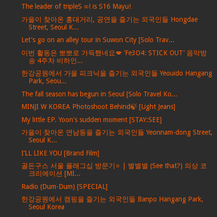
The leader of tripleS ∞! is S16 Mayu!
가을이 찾아온 홍대거리, 공연을 즐기는 외국인들 Hongdae
Street, Seoul K...
Let's go on an alley tour in Suwon City [Solo Trav...
이번 활동은 뽀뽀로 가득했네요💋 ‘Fe3O4: STICK OUT’ 음악방
송 4주차 비하인...
한강공원에서 가을 피크닉을 즐기는 외국인들 Yeouido Hangang
Park, Seou...
The fall season has begun in Seoul [Solo Travel Ko...
MINJI W KOREA Photoshoot Behind🍃 [Light Jeans]
My little EP. Yoon's sudden moment [STAY:SEE]
가을이 찾아온 연남동을 즐기는 외국인들 Yeonnam-dong Street,
Seoul K...
I’LL LIKE YOU [Brand Film]
골든구스 서울 플래그십 방문기⭐️ | 별별별 (See that?) 의상 코
크리에이션 [MI...
Radio (Dum-Dum) [SPECIAL]
한강공원에서 캠핑을 즐기는 외국인들 Banpo Hangang Park,
Seoul Korea