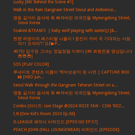
Lucky [MV Behind the Scene #1]
Walk in the Rain Gangnam Street Seoul and Ambience...
명동 길거리 음식에 푹 빠져버린 외국인들 Myeongdong Street,
Seoul Korea
Soaked &TEAM🚿 | baby wolf playing with water🐺 [&...
찐팬 허댕이의 페스티벌 나들이 l 윤진이 커버 곡 기대되는 사람
여기 모여라💘 [LE▶P...
407탄 압구정 그녀는 정말정말 이쁘다 [4K 회원전용 영상입니다
😎😎😎]
SOS [PLAY COLOR]
루네이트 콘텐츠 이름이 ‘찍어보숑’이 된 사연 | CAPTURE BOX
📸 [HBD Jun...
Seoul Walk through the Gangnam Teheran Street on a...
명동 길거리 음식에 푹 빠져버린 외국인들 Myeongdong Street,
Seoul Korea
Combo [라이즈: Live Stage @2024 RIIZE FAN - CON 'RIIZ...
I.N [One Kid's Room 2024 Ep.06]
D.LEAGUE 폐막식 비하인드 [EPEX:GO EP.57]
PEACH JOHN (FALL LOUNGEWEAR) 비하인드 [EPISODE]