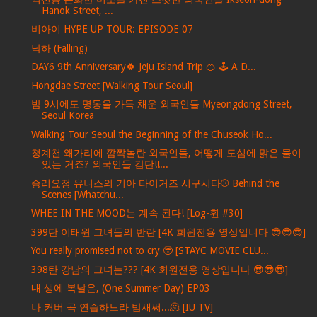
Hanok Street, ...
비아이 HYPE UP TOUR: EPISODE 07
낙하 (Falling)
DAY6 9th Anniversary🍀 Jeju Island Trip 🍊 🕹 A D...
Hongdae Street [Walking Tour Seoul]
밤 9시에도 명동을 가득 채운 외국인들 Myeongdong Street,
Seoul Korea
Walking Tour Seoul the Beginning of the Chuseok Ho...
청계천 왜가리에 깜짝놀란 외국인들, 어떻게 도심에 맑은 물이
있는 거죠? 외국인들 감탄!!...
승리요정 유니스의 기아 타이거즈 시구시타⚾ Behind the
Scenes [Whatchu...
WHEE IN THE MOOD는 계속 된다! [Log-휜 #30]
399탄 이태원 그녀들의 반란 [4K 회원전용 영상입니다 😎😎😎]
You really promised not to cry 🥹 [STAYC MOVIE CLU...
398탄 강남의 그녀는??? [4K 회원전용 영상입니다 😎😎😎]
내 생에 복날은, (One Summer Day) EP03
나 커버 곡 연습하느라 밤새써...🫠 [IU TV]