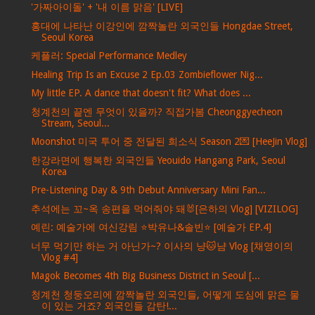
'가짜아이돌' + '내 이름 맑음' [LIVE]
홍대에 나타난 이강인에 깜짝놀란 외국인들 Hongdae Street,
Seoul Korea
케플러: Special Performance Medley
Healing Trip Is an Excuse 2 Ep.03 Zombieflower Nig...
My little EP. A dance that doesn't fit? What does ...
청계천의 끝엔 무엇이 있을까? 직접가봄 Cheonggyecheon
Stream, Seoul...
Moonshot 미국 투어 중 전달된 희소식 Season 2💌 [HeeJin Vlog]
한강라면에 행복한 외국인들 Yeouido Hangang Park, Seoul
Korea
Pre-Listening Day & 9th Debut Anniversary Mini Fan...
추석에는 꼬~옥 송편을 먹어줘야 돼🐰[은하의 Vlog] [VIZILOG]
예린: 예술가에 여신강림 ⭐박유나&솔빈⭐ [예술가 EP.4]
너무 먹기만 하는 거 아닌가~? 이사의 냥🐱냠 Vlog [채영이의
Vlog #4]
Magok Becomes 4th Big Business District in Seoul [...
청계천 청둥오리에 깜짝놀란 외국인들, 어떻게 도심에 맑은 물
이 있는 거죠? 외국인들 감탄!...