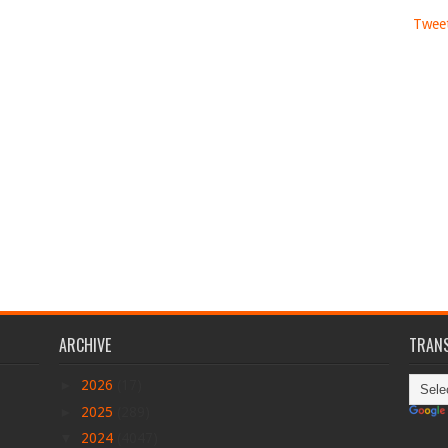
Tweet
ARCHIVE
TRANS
►
2026
(17)
►
2025
(289)
▼
2024
(4047)