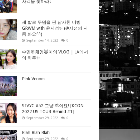
자객을 찾아라!
제 발로 무덤을 판 남사친 더빙
GRWM with 윤지성✨ (@지성씌 저
좀 봐요^^)
September 14, 2022
0
수민🐰채영🐱이의 VLOG | LA에서
의 하루✨
Pink Venom
STAYC #52 그냥 💩이요! [KCON
2022 US TOUR Behind #1]
September 29, 2022
0
Blah Blah Blah
September 29, 2022
0