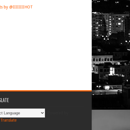
s by @IIIIIIIIHOT
LATE
Powered by
Translate