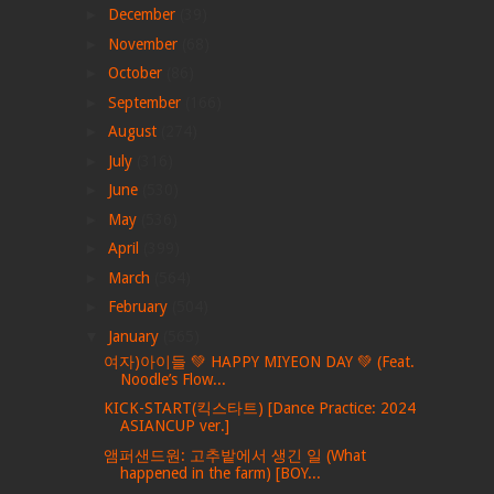
►
December
(39)
►
November
(68)
►
October
(86)
►
September
(166)
►
August
(274)
►
July
(316)
►
June
(530)
►
May
(536)
►
April
(399)
►
March
(564)
►
February
(504)
▼
January
(565)
여자)아이들 💚 HAPPY MIYEON DAY 💚 (Feat.
Noodle’s Flow...
KICK-START(킥스타트) [Dance Practice: 2024
ASIANCUP ver.]
앰퍼샌드원: 고추밭에서 생긴 일 (What
happened in the farm) [BOY...