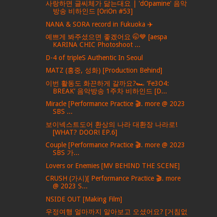
사랑하면 글씨체가 닮는대요 | 'dOpamine' 음악
방송 비하인드 [OriOn #53]
NANA & SORA record in Fukuoka ✈️
예쁘게 봐주셨으면 좋겠어요 🤭💙 [aespa
KARINA CHIC Photoshoot ...
D-4 of tripleS Authentic In Seoul
MATZ (홍중, 성화) [Production Behind]
이번 활동도 화끈하게 갈까요?🏎 ‘Fe3O4:
BREAK’ 음악방송 1주차 비하인드 [D...
Miracle [Performance Practice 🎬. more @ 2023
SBS ...
보이넥스트도어 환상의 나라 대환장 나라로!
[WHAT? DOOR! EP.6]
Couple [Performance Practice 🎬. more @ 2023
SBS 가...
Lovers or Enemies [MV BEHIND THE SCENE]
CRUSH (가시)[ Performance Practice 🎬. more
@ 2023 S...
NSIDE OUT [Making Film]
우정여행 얼마까지 알아보고 오셨어요? [거침없