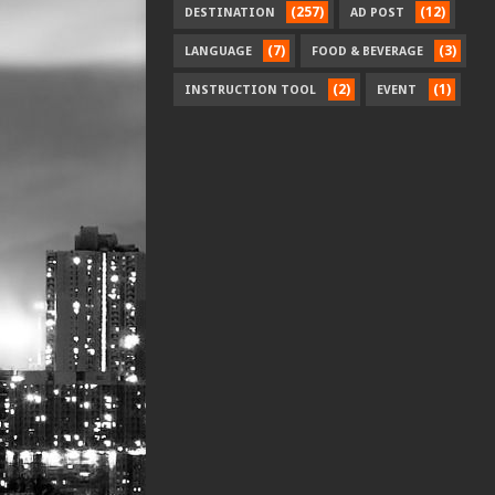
(257)
(12)
DESTINATION
AD POST
(7)
(3)
LANGUAGE
FOOD & BEVERAGE
(2)
(1)
INSTRUCTION TOOL
EVENT