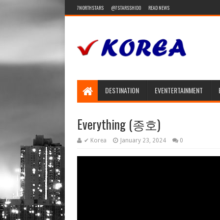
7NORTHSTARS
@7STARSSHIDO
READ NEWS
DESTINATION
EVENTERTAINMENT
Everything (종호)
✔ Korea
January 23, 2024
0