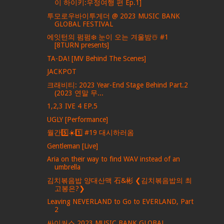
이 하이키:우정여행 편 Ep.1]
투모로우바이투게더 @ 2023 MUSIC BANK
GLOBAL FESTIVAL
에잇턴의 펌펌❄️ 눈이 오는 겨울밤☃️ #1
[8TURN presents]
TA-DA! [MV Behind The Scenes]
JACKPOT
크래비티: 2023 Year-End Stage Behind Part.2
(2023 연말 무...
1,2,3 IVE 4 EP.5
UGLY [Performance]
월간5️⃣☀️1️⃣ #19 대시하러옴
Gentleman [Live]
Aria on their way to find WAV instead of an
umbrella
김치볶음밥 양대산맥 石&彬 ❮김치볶음밥의 최
고봉은?❯
Leaving NEVERLAND to Go to EVERLAND, Part
2
싸이커스 2023 MUSIC BANK GLOBAL