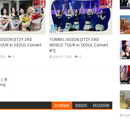
ISION [ITZY 3RD
TUNNEL VISION [ITZY 3RD
UR in SEOUL Concert
WORLD TOUR in SEOUL Concert
#1]
2026
0
July 01, 2026
0
| 윈
ing
BLOGGER
DISQUS
FACEBOOK
Sep