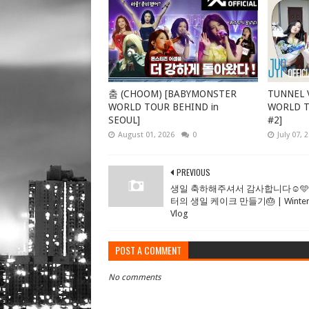
춤 (CHOOM) [BABYMONSTER
TUNNEL V
WORLD TOUR BEHIND in
WORLD TO
SEOUL]
#2]
August 01, 2026
0
July 07, 
PREVIOUS
생일 축하해주셔서 감사합니다☺️🩵 
터의 생일 케이크 만들기🎂 | Winter
Vlog
POST A COMMENT
No comments