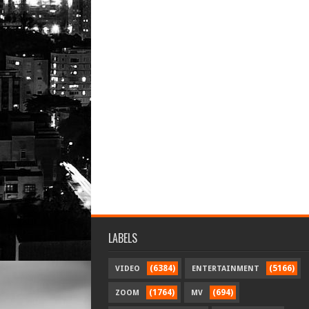
LABELS
(6384)
(5166)
VIDEO
ENTERTAINMENT
(1764)
(694)
ZOOM
MV