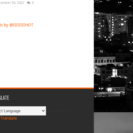
tember 30, 2022
0
s by @IIIIIIIIHOT
LATE
Powered by
Translate