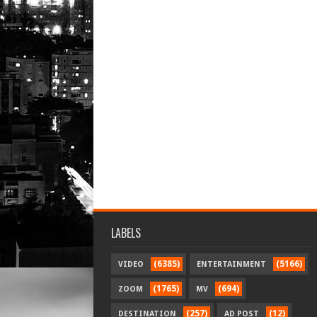
LABELS
(6385)
(5166)
VIDEO
ENTERTAINMENT
(1765)
(694)
ZOOM
MV
(257)
(12)
DESTINATION
AD POST