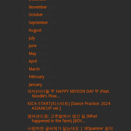
►
November
(68)
►
October
(86)
►
September
(166)
►
August
(274)
►
July
(316)
►
June
(530)
►
May
(536)
►
April
(399)
►
March
(564)
►
February
(504)
▼
January
(565)
여자)아이들 💚 HAPPY MIYEON DAY 💚 (Feat.
Noodle’s Flow...
KICK-START(킥스타트) [Dance Practice: 2024
ASIANCUP ver.]
앰퍼샌드원: 고추밭에서 생긴 일 (What
happened in the farm) [BOY...
사랑하면 글씨체가 닮는대요 | 'dOpamine' 음악