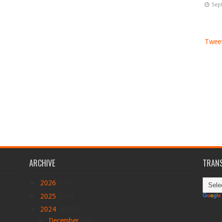
Sep
Tweet
ARCHIVE
TRANS
►
2026
(17)
►
2025
(290)
▼
2024
(4047)
►
December
(39)