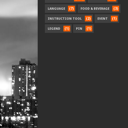
(7)
(3)
LANGUAGE
FOOD & BEVERAGE
(2)
(1)
INSTRUCTION TOOL
EVENT
(1)
(1)
LEGEND
PIN