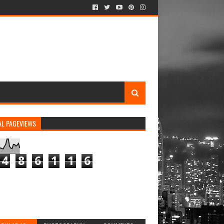
AL PAGEVIEWS
4
8
6
1
1
6