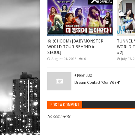
춤 (CHOOM) [BABYMONSTER
TUNNEL V
WORLD TOUR BEHIND in
WORLD TO
SEOUL]
#2]
August 01, 2026
0
July 07, 
PREVIOUS
Dream Contact 'Our WISH'
POST A COMMENT
No comments