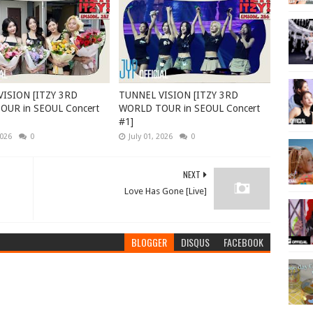
ISION [ITZY 3RD
TUNNEL VISION [ITZY 3RD
UR in SEOUL Concert
WORLD TOUR in SEOUL Concert
#1]
2026
0
July 01, 2026
0
NEXT
Love Has Gone [Live]
BLOGGER
DISQUS
FACEBOOK