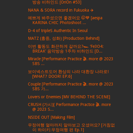
방송 비하인드 [OriOn #53]
NANA & SORA record in Fukuoka ✈️
예쁘게 봐주셨으면 좋겠어요 🤭💙 [aespa
KARINA CHIC Photoshoot ...
D-4 of tripleS Authentic In Seoul
MATZ (홍중, 성화) [Production Behind]
이번 활동도 화끈하게 갈까요?🏎 ‘Fe3O4:
BREAK’ 음악방송 1주차 비하인드 [D...
Miracle [Performance Practice 🎬. more @ 2023
SBS ...
보이넥스트도어 환상의 나라 대환장 나라로!
[WHAT? DOOR! EP.6]
Couple [Performance Practice 🎬. more @ 2023
SBS 가...
Lovers or Enemies [MV BEHIND THE SCENE]
CRUSH (가시)[ Performance Practice 🎬. more
@ 2023 S...
NSIDE OUT [Making Film]
우정여행 얼마까지 알아보고 오셨어요? [거침없
이 하이키:우정여행 편 Ep.1]