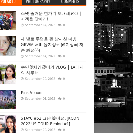
PULAR 10
PHOTOGRAPHY
COMMENTS
스윗 즐거운 한가위 보내세요🌕 |
자객을 찾아라!
September 14, 2022
0
제 발로 무덤을 판 남사친 더빙
GRWM with 윤지성✨ (@지성씌 저
좀 봐요^^)
September 14, 2022
0
수민🐰채영🐱이의 VLOG | LA에서
의 하루✨
September 29, 2022
0
Pink Venom
September 01, 2022
0
STAYC #52 그냥 💩이요! [KCON
2022 US TOUR Behind #1]
September 29, 2022
0