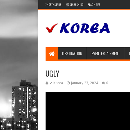
7NORTHSTARS
@7STARSSHIDO
READ NEWS
DESTINATION
EVENTERTAINMENT
UGLY
✔ Korea
January 23, 2024
0