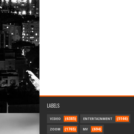
LABELS
(6385)
(5166)
VIDEO
ENTERTAINMENT
(1765)
(694)
ZOOM
MV