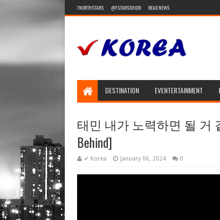
7NORTHSTARS
@7STARSSHIDO
READ NEWS
DESTINATION
EVENTERTAINMENT
태민 내가 노력하면 될 거 같아 [The
Behind]
✔ Korea
January 06, 2024
0