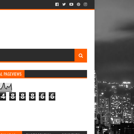
AL PAGEVIEWS
4
8
8
8
6
6