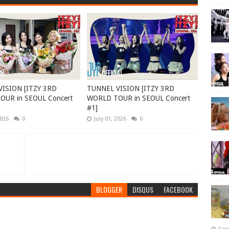
ISION [ITZY 3RD
TUNNEL VISION [ITZY 3RD
UR in SEOUL Concert
WORLD TOUR in SEOUL Concert
#1]
2026
0
July 01, 2026
0
BLOGGER
DISQUS
FACEBOOK