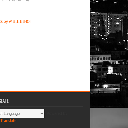
tember 30, 2022
0
s by @IIIIIIIIHOT
LATE
Powered by
Translate