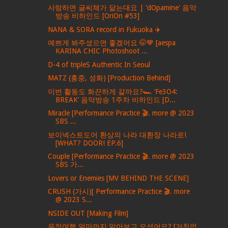
사랑하면 글씨체가 닮는대요 | 'dOpamine' 음악
방송 비하인드 [OriOn #53]
NANA & SORA record in Fukuoka ✈️
예쁘게 봐주셨으면 좋겠어요 🤭💙 [aespa
KARINA CHIC Photoshoot ...
D-4 of tripleS Authentic In Seoul
MATZ (홍중, 성화) [Production Behind]
이번 활동도 화끈하게 갈까요?🏎 ‘Fe3O4:
BREAK’ 음악방송 1주차 비하인드 [D...
Miracle [Performance Practice 🎬. more @ 2023
SBS ...
보이넥스트도어 환상의 나라 대환장 나라로!
[WHAT? DOOR! EP.6]
Couple [Performance Practice 🎬. more @ 2023
SBS 가...
Lovers or Enemies [MV BEHIND THE SCENE]
CRUSH (가시)[ Performance Practice 🎬. more
@ 2023 S...
NSIDE OUT [Making Film]
우정여행 얼마까지 알아보고 오셨어요? [거침없