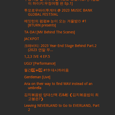
이 하이키:우정여행 편 Ep.1]
투모로우바이투게더 @ 2023 MUSIC BANK
GLOBAL FESTIVAL
에잇턴의 펌펌❄️ 눈이 오는 겨울밤☃️ #1
[8TURN presents]
TA-DA! [MV Behind The Scenes]
JACKPOT
크래비티: 2023 Year-End Stage Behind Part.2
(2023 연말 무...
1,2,3 IVE 4 EP.5
UGLY [Performance]
월간5️⃣☀️1️⃣ #19 대시하러옴
Gentleman [Live]
Aria on their way to find WAV instead of an
umbrella
김치볶음밥 양대산맥 石&彬 ❮김치볶음밥의 최
고봉은?❯
Leaving NEVERLAND to Go to EVERLAND, Part
2