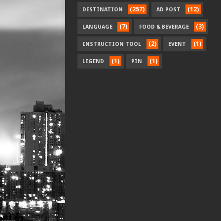
(257)
(12)
DESTINATION
AD POST
(7)
(3)
LANGUAGE
FOOD & BEVERAGE
(2)
(1)
INSTRUCTION TOOL
EVENT
(1)
(1)
LEGEND
PIN