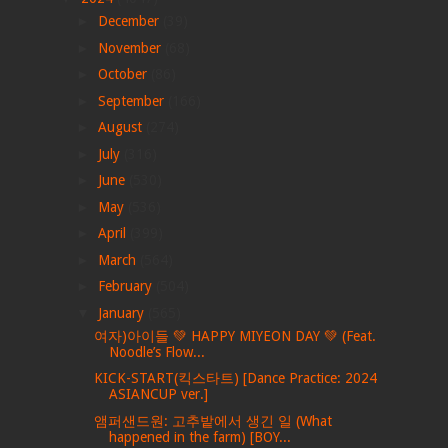
►
December
(39)
►
November
(68)
►
October
(86)
►
September
(166)
►
August
(274)
►
July
(316)
►
June
(530)
►
May
(536)
►
April
(399)
►
March
(564)
►
February
(504)
▼
January
(565)
여자)아이들 💚 HAPPY MIYEON DAY 💚 (Feat.
Noodle’s Flow...
KICK-START(킥스타트) [Dance Practice: 2024
ASIANCUP ver.]
앰퍼샌드원: 고추밭에서 생긴 일 (What
happened in the farm) [BOY...