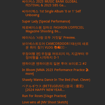
싸이커스 2023 MUSIC BANK GLOBAL
FESTIVAL & 2023 SBS Ga...
씨아이엑스 1st Single Album '0 or 1' Self
Unboxing
Super Lady [Special Performance]
제로베이스원 장하오 FASHION L'OFFICIEL
Magazine Shooting Be...
에이식스 '사랑 모두 거짓말' Preview.
보이넥스트도어 CAMCORDOOR l 태산의 새로
운 취미 찾기 VLOG 📚🛍️🏄‍♂️ -
우정여행 편] 우정을 꺼뜨리지 마, 지금부터 우
정여행을 시작하지 D-1
엔하이픈 엔하이픈의 일본 투어 브이로그 #2
In Bloom [MMA 2023 Performance Practice 🎬.
more]
Shawty Wanna Dance In The Bed (Feat. Clever)
ベテルギウス (BETELGEUSE) (원곡 : 優里)
[2024 HAPPY NEW YEAR...
Run For Roses [Stage Practice]
Love wins all [MV Shoot Sketch]