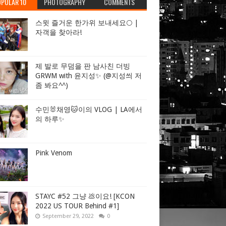
PULAR 10
PHOTOGRAPHY
COMMENTS
스윗 즐거운 한가위 보내세요🌕 |
자객을 찾아라!
제 발로 무덤을 판 남사친 더빙
GRWM with 윤지성✨ (@지성씌 저
좀 봐요^^)
수민🐰채영🐱이의 VLOG | LA에서
의 하루✨
Pink Venom
STAYC #52 그냥 💩이요! [KCON
2022 US TOUR Behind #1]
September 29, 2022
0