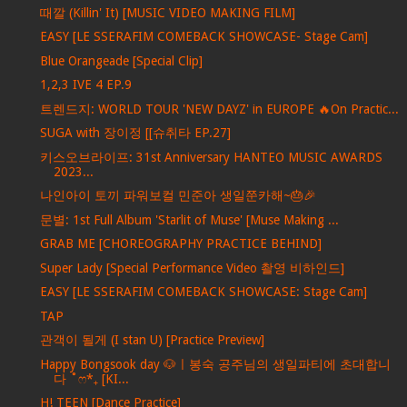
때깔 (Killin' It) [MUSIC VIDEO MAKING FILM]
EASY [LE SSERAFIM COMEBACK SHOWCASE- Stage Cam]
Blue Orangeade [Special Clip]
1,2,3 IVE 4 EP.9
트렌드지: WORLD TOUR 'NEW DAYZ' in EUROPE 🔥On Practic...
SUGA with 장이정 [[슈취타 EP.27]
키스오브라이프: 31st Anniversary HANTEO MUSIC AWARDS
2023...
나인아이 토끼 파워보컬 민준아 생일쭌카해~🎂🎉
문별: 1st Full Album 'Starlit of Muse' [Muse Making ...
GRAB ME [CHOREOGRAPHY PRACTICE BEHIND]
Super Lady [Special Performance Video 촬영 비하인드]
EASY [LE SSERAFIM COMEBACK SHOWCASE: Stage Cam]
TAP
관객이 될게 (I stan U) [Practice Preview]
Happy Bongsook day 🐶ㅣ봉숙 공주님의 생일파티에 초대합니
다 ˚ෆ*₊ [KI...
H! TEEN [Dance Practice]