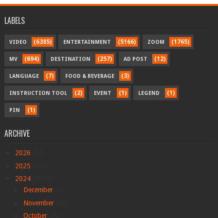
LABELS
(6385)
(5166)
(1765)
VIDEO
ENTERTAINMENT
ZOOM
(694)
(257)
(12)
MV
DESTINATION
AD POST
(7)
(3)
LANGUAGE
FOOD & BEVERAGE
(2)
(1)
(1)
INSTRUCTION TOOL
EVENT
LEGEND
(1)
PIN
ARCHIVE
►
2026
(17)
►
2025
(290)
▼
2024
(4047)
►
December
(39)
►
November
(68)
►
October
(86)