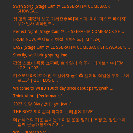
Swan Song [Stage Cam @ LE SSERAFIM COMEBACK
SHOWCA...
첫 영화 재밌게 보고 가세요🍿📽️ [‘에스파: 마이 퍼스트 페이지’
무대인사 비하인드 ...
Perfect Night [Stage Cam @ LE SSERAFIM COMEBACK SH...
FROM NOW. 콘서트 리허설 비하인드 [FM_1.24]
EASY [Stage Cam @ LE SSERAFIM COMEBACK SHOWCASE ‘E...
Shortly, we'll bring springtime
팝업 스토어 폭풍 쇼핑🛍️, 트레일러 속 꾸라 되어보기👀 [FIM-
LOG in 202...
키스오브라이프 메인 보컬이자 공주👸 벨이의 작업실 투어 브이
로그🎶 [KIOF LOG E...
Welcome to WHIB 100th day since debut party!(with ...
Think About [Performance]
2023 연말 Diary 🤳 [Light Jeans]
THE BOYZ 제이콥의 파자마 노래방🎤 [LIVE]
더뉴식스의 기운 넘치는 ❔ 아침 운동 일기 | 우경준, 장현수와
함께 운동해볼까요? 🏋️...
WISH (Korean Ver.)