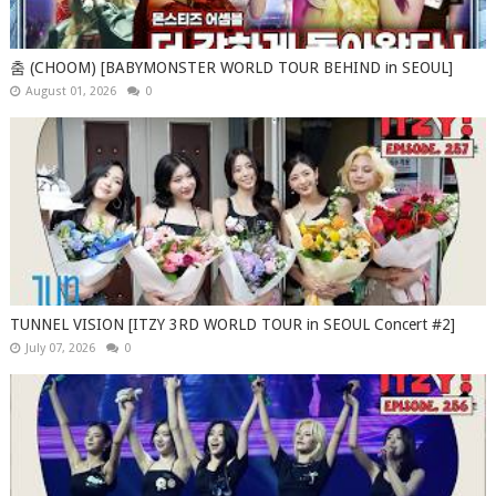
춤 (CHOOM) [BABYMONSTER WORLD TOUR BEHIND in SEOUL]
August 01, 2026
0
TUNNEL VISION [ITZY 3RD WORLD TOUR in SEOUL Concert #2]
July 07, 2026
0