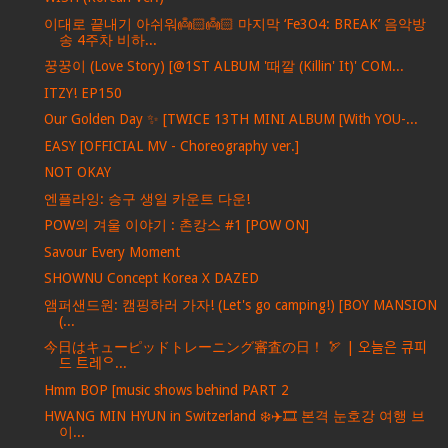
이대로 끝내기 아쉬워👼🏻👼🏻 마지막 ‘Fe3O4: BREAK’ 음악방
송 4주차 비하...
꿍꿍이 (Love Story) [@1ST ALBUM '때깔 (Killin' It)' COM...
ITZY! EP150
Our Golden Day ✨ [TWICE 13TH MINI ALBUM [With YOU-...
EASY [OFFICIAL MV - Choreography ver.]
NOT OKAY
엔플라잉: 승구 생일 카운트 다운!
POW의 겨울 이야기 : 촌캉스 #1 [POW ON]
Savour Every Moment
SHOWNU Concept Korea X DAZED
앰퍼샌드원: 캠핑하러 가자! (Let's go camping!) [BOY MANSION
(...
今日はキューピッドトレーニング審査の日！ 🏹 | 오늘은 큐피
드 트레ᄋ...
Hmm BOP [music shows behind PART 2
HWANG MIN HYUN in Switzerland ❄️✈️🎞️ 본격 눈호강 여행 브
이...