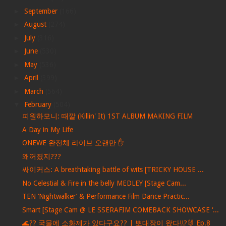
►
September
(166)
►
August
(274)
►
July
(316)
►
June
(530)
►
May
(536)
►
April
(399)
►
March
(564)
▼
February
(504)
피원하모니: 때깔 (Killin' It) 1ST ALBUM MAKING FILM
A Day in My Life
ONEWE 완전체 라이브 오랜만 ✋
왜꺼졌지???
싸이커스: A breathtaking battle of wits [TRICKY HOUSE ...
No Celestial & Fire in the belly MEDLEY [Stage Cam...
TEN ‘Nightwalker’ & Performance Film Dance Practic...
Smart [Stage Cam @ LE SSERAFIM COMEBACK SHOWCASE ‘...
🌊?? 국물에 소화제가 있다구요?? | 뽀대장이 왔다!!?🐰 Ep.8