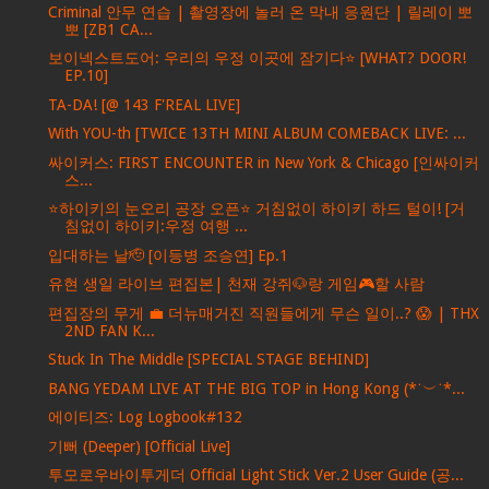
Criminal 안무 연습 | 촬영장에 놀러 온 막내 응원단 | 릴레이 뽀
뽀 [ZB1 CA...
보이넥스트도어: 우리의 우정 이곳에 잠기다⭐️ [WHAT? DOOR!
EP.10]
TA-DA! [@ 143 F'REAL LIVE]
With YOU-th [TWICE 13TH MINI ALBUM COMEBACK LIVE: ...
싸이커스: FIRST ENCOUNTER in New York & Chicago [인싸이커
스...
⭐하이키의 눈오리 공장 오픈⭐ 거침없이 하이키 하드 털이! [거
침없이 하이키:우정 여행 ...
입대하는 날🫡 [이등병 조승연] Ep.1
유현 생일 라이브 편집본| 천재 강쥐🐶랑 게임🎮할 사람
편집장의 무게 💼 더뉴매거진 직원들에게 무슨 일이..? 😱 | THX
2ND FAN K...
Stuck In The Middle [SPECIAL STAGE BEHIND]
BANG YEDAM LIVE AT THE BIG TOP in Hong Kong (*˙︶˙*...
에이티즈: Log Logbook#132
기뻐 (Deeper) [Official Live]
투모로우바이투게더 Official Light Stick Ver.2 User Guide (공...