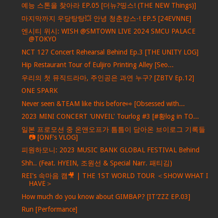
예능 스톤을 찾아라 EP.05 [더뉴?띵스! (THE NEW Things)]
마지막까지 우당탕탕💥 안녕 청춘캉스-! EP.5 [24EVNNE]
엔시티 위시: WISH @SMTOWN LIVE 2024 SMCU PALACE
@TOKYO
NCT 127 Concert Rehearsal Behind Ep.3 [THE UNITY LOG]
Hip Restaurant Tour of Euljiro Printing Alley [Seo...
우리의 첫 뮤직드라마, 주인공은 과연 누구? [ZBTV Ep.12]
ONE SPARK
Never seen &TEAM like this before👀 [Obsessed with...
2023 MINI CONCERT 'UNVEIL' Tourlog #3 [#황log in TO...
일본 프로모션 중 온앤오프가 틈틈이 담아온 브이로그 기록들
📷 [ONF's VLOG]
피원하모니: 2023 MUSIC BANK GLOBAL FESTIVAL Behind
Shh.. (Feat. HYEIN, 조원선 & Special Narr. 패티김)
REI's 속마음 캠🎥 | THE 1ST WORLD TOUR ＜SHOW WHAT I
HAVE＞
How much do you know about GIMBAP? [IT’ZZZ EP.03]
Run [Performance]