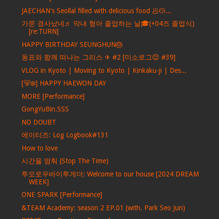
JAECHAN's Seollal filled with delicious food 🥟😽...
가문 경사났네♬ 막내 형아 졸업하는 날🎓(+04즈 졸업식)
[re:TURN]
HAPPY BIRTHDAY SEUNGHUN🎂
동표와 함께 떠나는 그리스 ✈ #2 [미소로그😊 #39]
VLOG in Kyoto | Moving to Kyoto | Kinkaku-ji | Des...
[🐻‍❄️] HAPPY HAEWON DAY
MORE [Performance]
GongYuBin.SSS
NO DOUBT
에이티즈: Log Logbook#131
How to love
시간을 멈춰 (Stop The Time)
투모로우바이투게더: Welcome to our house [2024 DREAM
WEEK]
ONE SPARK [Performance]
&TEAM Academy: season 2 EP.01 (with. Park Seo Jun)