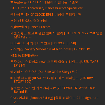
💗두근두근 TAP TAP : 태용이의 설레는 외출💗
DASH [2nd Anniversary Dance Practice Special ver. ...
엔하이픈: EN-O' CLOCK EP83 니키야 구해줘 1편
소현 신위 02즈 달달 케미
Nightwalker [Dance Practice]
패션쇼🕺도 보고 에펠탑 앞에서 찰칵 [TXT IN PARIS✈️ feat.연준
캠🦊+범규...
D.LEAGUE 개막식 비하인드 [EPEX:GO EP.50]
싸이커스: Variety School full of high-notes [TRICKY HO...
HBD to KEVIN🎂🍬
우주소녀: 연정이의 new! 프로필 촬영 비하인드! [UZZU TAPE -
EP.214]
에이티즈: O.S.O.S (Our Side Of the Story) #10
배진영 뷰티쁠 (BEAUTY+) 2월호 화보 비하인드 [CIX-tory -
STORY.120]
원하는 게 있으면 가져야지🎸💸 [2023 WOODZ World Tour
Behind E...
안녕, 인사해 (Smooth Sailing) [활동 비하인드 2편 - cignature
p...