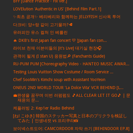
BFF [Dance Practice - Fix ver.]
LOVElution 'Authentic in US' [Behind Film Part.1]
✨최초 공개✨ 베리베리와 함께하는 JELLYFISH 신사옥 투어
다크비: 양⭐️랑 같이 고기물까?🥩
유러피안 유스 컬처 인 베를린
🔥 DKB's first Japan fan concert 💛 ]Japan fan con...
라이브 천재 이븐이들의 [it’s Live] 대기실 현장🎧
관객이 될게 (I stan U) 응원법🔎 (Fanchants Guide)
RU-PUM PUM [Choreography Video - HANTEO MUSIC AWAR...
Testing Louis Vuitton Show Costume / Room Service ...
Chef SooMin's Kimchi soup with Assistant YooYeon
ONEUS 2ND WORLD TOUR 'La Dolce Vita' VCR BEHIND [L...
💼완생을 꿈꾸며 이번 러펌펌도 🎵ALL CLEAR LET IT GO🎵 | 문
재윤의 문...
케플러빙 2: Kep1er Radio Behind
[ね! こゆき] 韓国のステッカー写真と日本のプリクラを検証し
てみた | 인생네컷 vs 프리쿠라📸
보이넥스트도어: CAMCORDOOR 자막 쓰기 [BEHINDOOR EP.8]