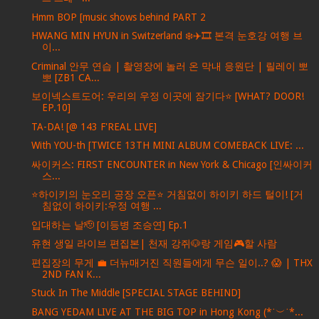
Hmm BOP [music shows behind PART 2
HWANG MIN HYUN in Switzerland ❄️✈️🎞️ 본격 눈호강 여행 브
이...
Criminal 안무 연습 | 촬영장에 놀러 온 막내 응원단 | 릴레이 뽀
뽀 [ZB1 CA...
보이넥스트도어: 우리의 우정 이곳에 잠기다⭐️ [WHAT? DOOR!
EP.10]
TA-DA! [@ 143 F'REAL LIVE]
With YOU-th [TWICE 13TH MINI ALBUM COMEBACK LIVE: ...
싸이커스: FIRST ENCOUNTER in New York & Chicago [인싸이커
스...
⭐하이키의 눈오리 공장 오픈⭐ 거침없이 하이키 하드 털이! [거
침없이 하이키:우정 여행 ...
입대하는 날🫡 [이등병 조승연] Ep.1
유현 생일 라이브 편집본| 천재 강쥐🐶랑 게임🎮할 사람
편집장의 무게 💼 더뉴매거진 직원들에게 무슨 일이..? 😱 | THX
2ND FAN K...
Stuck In The Middle [SPECIAL STAGE BEHIND]
BANG YEDAM LIVE AT THE BIG TOP in Hong Kong (*˙︶˙*...