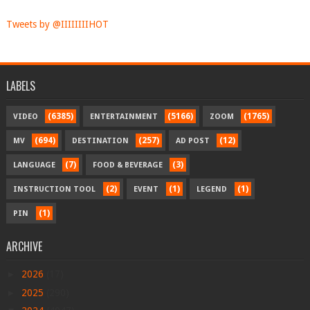
Tweets by @IIIIIIIIHOT
LABELS
(6385)
(5166)
(1765)
VIDEO
ENTERTAINMENT
ZOOM
(694)
(257)
(12)
MV
DESTINATION
AD POST
(7)
(3)
LANGUAGE
FOOD & BEVERAGE
(2)
(1)
(1)
INSTRUCTION TOOL
EVENT
LEGEND
(1)
PIN
ARCHIVE
►
2026
(17)
►
2025
(290)