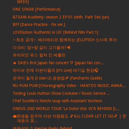
WEEK]
ONE SPARK [Performance]
&TEAM Academy: season 2 EP.01 (with. Park Seo Jun)
BFF [Dance Practice - Fix ver.]
LOVElution 'Authentic in US' [Behind Film Part.1]
✨최초 공개✨ 베리베리와 함께하는 JELLYFISH 신사옥 투어
다크비: 양⭐️랑 같이 고기물까?🥩
유러피안 유스 컬처 인 베를린
🔥 DKB's first Japan fan concert 💛 ]Japan fan con...
라이브 천재 이븐이들의 [it’s Live] 대기실 현장🎧
관객이 될게 (I stan U) 응원법🔎 (Fanchants Guide)
RU-PUM PUM [Choreography Video - HANTEO MUSIC AWAR...
Testing Louis Vuitton Show Costume / Room Service ...
Chef SooMin's Kimchi soup with Assistant YooYeon
ONEUS 2ND WORLD TOUR 'La Dolce Vita' VCR BEHIND [L...
💼완생을 꿈꾸며 이번 러펌펌도 🎵ALL CLEAR LET IT GO🎵 | 문
재윤의 문...
케플러빙 2: Kep1er Radio Behind