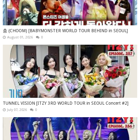
춤 (CHOOM) [BABYMONSTER WORLD TOUR BEHIND in SEOUL]
August 01, 2026
0
TUNNEL VISION [ITZY 3RD WORLD TOUR in SEOUL Concert #2]
July 07, 2026
0