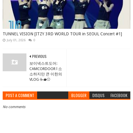
TUNNEL VISION [ITZY 3RD WORLD TOUR in SEOUL Concert #1]
July 01, 2026
0
PREVIOUS
보이넥스트도어:
CAMCORDOOR l 소
소하지만 큰 이한의
VLOG ☕️🫖⚾️
POST A COMMENT
BLOGGER
DISQUS
FACEBOOK
No comments