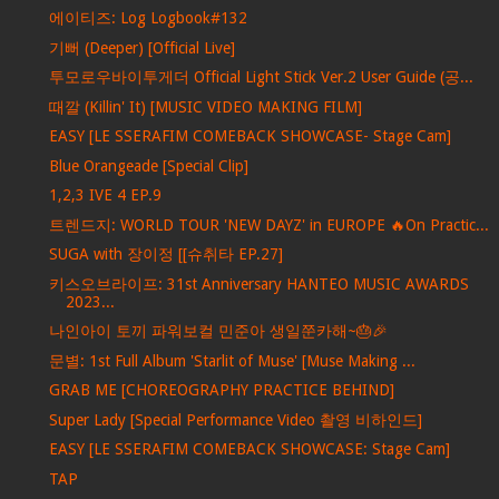
에이티즈: Log Logbook#132
기뻐 (Deeper) [Official Live]
투모로우바이투게더 Official Light Stick Ver.2 User Guide (공...
때깔 (Killin' It) [MUSIC VIDEO MAKING FILM]
EASY [LE SSERAFIM COMEBACK SHOWCASE- Stage Cam]
Blue Orangeade [Special Clip]
1,2,3 IVE 4 EP.9
트렌드지: WORLD TOUR 'NEW DAYZ' in EUROPE 🔥On Practic...
SUGA with 장이정 [[슈취타 EP.27]
키스오브라이프: 31st Anniversary HANTEO MUSIC AWARDS
2023...
나인아이 토끼 파워보컬 민준아 생일쭌카해~🎂🎉
문별: 1st Full Album 'Starlit of Muse' [Muse Making ...
GRAB ME [CHOREOGRAPHY PRACTICE BEHIND]
Super Lady [Special Performance Video 촬영 비하인드]
EASY [LE SSERAFIM COMEBACK SHOWCASE: Stage Cam]
TAP