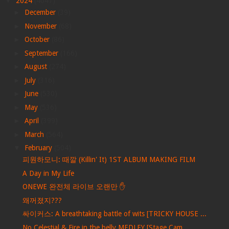
▼
2024
(4047)
►
December
(39)
►
November
(68)
►
October
(86)
►
September
(166)
►
August
(274)
►
July
(316)
►
June
(530)
►
May
(536)
►
April
(399)
►
March
(564)
▼
February
(504)
피원하모니: 때깔 (Killin' It) 1ST ALBUM MAKING FILM
A Day in My Life
ONEWE 완전체 라이브 오랜만 ✋
왜꺼졌지???
싸이커스: A breathtaking battle of wits [TRICKY HOUSE ...
No Celestial & Fire in the belly MEDLEY [Stage Cam...