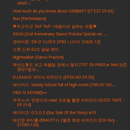
HAVE＞
How much do you know about GIMBAP? [IT’ZZZ EP.03]
Run [Performance]
💗두근두근 TAP TAP : 태용이의 설레는 외출💗
DASH [2nd Anniversary Dance Practice Special ver. ...
엔하이픈: EN-O' CLOCK EP83 니키야 구해줘 1편
소현 신위 02즈 달달 케미
Nightwalker [Dance Practice]
패션쇼🕺도 보고 에펠탑 앞에서 찰칵 [TXT IN PARIS✈️ feat.연준
캠🦊+범규...
D.LEAGUE 개막식 비하인드 [EPEX:GO EP.50]
싸이커스: Variety School full of high-notes [TRICKY HO...
HBD to KEVIN🎂🍬
우주소녀: 연정이의 new! 프로필 촬영 비하인드! [UZZU TAPE -
EP.214]
에이티즈: O.S.O.S (Our Side Of the Story) #10
배진영 뷰티쁠 (BEAUTY+) 2월호 화보 비하인드 [CIX-tory -
STORY.120]