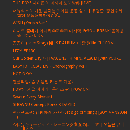
THE BOYZ 제이콥의 파자마 노래방🎤 [LIVE]
더뉴식스의 기운 넘치는 ❔ 아침 운동 일기 | 우경준, 장현수와
함께 운동해볼까요? 🏋️...
WISH (Korean Ver.)
이대로 끝내기 아쉬워👼🏻👼🏻 마지막 ‘Fe3O4: BREAK’ 음악방
송 4주차 비하...
꿍꿍이 (Love Story) [@1ST ALBUM '때깔 (Killin' It)' COM...
ITZY! EP150
Our Golden Day ✨ [TWICE 13TH MINI ALBUM [With YOU-...
EASY [OFFICIAL MV - Choreography ver.]
NOT OKAY
엔플라잉: 승구 생일 카운트 다운!
POW의 겨울 이야기 : 촌캉스 #1 [POW ON]
Savour Every Moment
SHOWNU Concept Korea X DAZED
앰퍼샌드원: 캠핑하러 가자! (Let's go camping!) [BOY MANSION
(...
今日はキューピッドトレーニング審査の日！ 🏹 | 오늘은 큐피
드 트레ᄋ...