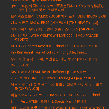
[ね! こゆき] 韓国のステッカー写真と日本のプリクラを検証し
てみた | 인생네컷 vs 프리쿠라📸
보이넥스트도어: CAMCORDOOR 자막 쓰기 [BEHINDOOR EP.8]
예능 스톤을 찾아라 EP.05 [더뉴?띵스! (THE NEW Things)]
마지막까지 우당탕탕💥 안녕 청춘캉스-! EP.5 [24EVNNE]
엔시티 위시: WISH @SMTOWN LIVE 2024 SMCU PALACE
@TOKYO
NCT 127 Concert Rehearsal Behind Ep.3 [THE UNITY LOG]
Hip Restaurant Tour of Euljiro Printing Alley [Seo...
우리의 첫 뮤직드라마, 주인공은 과연 누구? [ZBTV Ep.12]
ONE SPARK
Never seen &TEAM like this before👀 [Obsessed with...
2023 MINI CONCERT 'UNVEIL' Tourlog #3 [#황log in TO...
일본 프로모션 중 온앤오프가 틈틈이 담아온 브이로그 기록들
📷 [ONF's VLOG]
피원하모니: 2023 MUSIC BANK GLOBAL FESTIVAL Behind
Shh.. (Feat. HYEIN, 조원선 & Special Narr. 패티김)
REI's 속마음 캠🎥 | THE 1ST WORLD TOUR ＜SHOW WHAT I