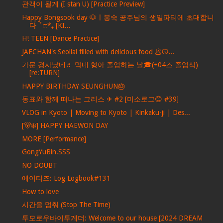
관객이 될게 (I stan U) [Practice Preview]
Happy Bongsook day 🐶ㅣ봉숙 공주님의 생일파티에 초대합니
다 ˚ෆ*₊ [KI...
H! TEEN [Dance Practice]
JAECHAN's Seollal filled with delicious food 🥟😽...
가문 경사났네♬ 막내 형아 졸업하는 날🎓(+04즈 졸업식)
[re:TURN]
HAPPY BIRTHDAY SEUNGHUN🎂
동표와 함께 떠나는 그리스 ✈ #2 [미소로그😊 #39]
VLOG in Kyoto | Moving to Kyoto | Kinkaku-ji | Des...
[🐻‍❄️] HAPPY HAEWON DAY
MORE [Performance]
GongYuBin.SSS
NO DOUBT
에이티즈: Log Logbook#131
How to love
시간을 멈춰 (Stop The Time)
투모로우바이투게더: Welcome to our house [2024 DREAM