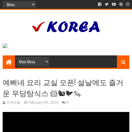
예삐네 요리 교실 오픈! 설날에도 즐거
운 우당탕식스 🐹🐿🐦🦦
✔ Korea
February 09, 2024
0