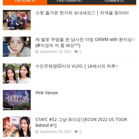
스윗 즐거운 한가위 보내세요🌕 | 자객을 찾아라!
제 발로 무덤을 판 남사친 더빙 GRWM with 윤지성✨
(@지성씌 저 좀 봐요^^)
September 14, 2022
0
수민🐰채영🐱이의 VLOG | LA에서의 하루✨
Pink Venom
STAYC #52 그냥 💩이요! [KCON 2022 US TOUR
Behind #1]
September 29, 2022
0