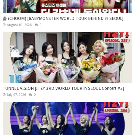
춤 (CHOOM) [BABYMONSTER WORLD TOUR BEHIND in SEOUL]
August 01, 2026
0
TUNNEL VISION [ITZY 3RD WORLD TOUR in SEOUL Concert #2]
July 07, 2026
0