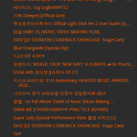
에이티즈: Log Logbook#132
기뻐 (Deeper) [Official Live]
투모로우바이투게더 Official Light Stick Ver.2 User Guide (공...
때깔 (Killin' It) [MUSIC VIDEO MAKING FILM]
EASY [LE SSERAFIM COMEBACK SHOWCASE- Stage Cam]
Blue Orangeade [Special Clip]
1,2,3 IVE 4 EP.9
트렌드지: WORLD TOUR 'NEW DAYZ' in EUROPE 🔥On Practic...
SUGA with 장이정 [[슈취타 EP.27]
키스오브라이프: 31st Anniversary HANTEO MUSIC AWARDS
2023...
나인아이 토끼 파워보컬 민준아 생일쭌카해~🎂🎉
문별: 1st Full Album 'Starlit of Muse' [Muse Making ...
GRAB ME [CHOREOGRAPHY PRACTICE BEHIND]
Super Lady [Special Performance Video 촬영 비하인드]
EASY [LE SSERAFIM COMEBACK SHOWCASE: Stage Cam]
TAP