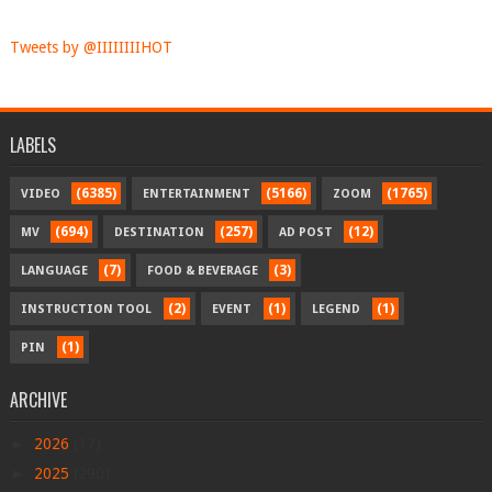
Tweets by @IIIIIIIIHOT
LABELS
(6385)
(5166)
(1765)
VIDEO
ENTERTAINMENT
ZOOM
(694)
(257)
(12)
MV
DESTINATION
AD POST
(7)
(3)
LANGUAGE
FOOD & BEVERAGE
(2)
(1)
(1)
INSTRUCTION TOOL
EVENT
LEGEND
(1)
PIN
ARCHIVE
►
2026
(17)
►
2025
(290)