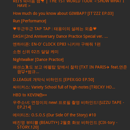
REI's 속마음 캠🎥 | THE 1ST WORLD TOUR ＜SHOW WHAT I
HAVE＞
How much do you know about GIMBAP? [IT’ZZZ EP.03]
Run [Performance]
💗두근두근 TAP TAP : 태용이의 설레는 외출💗
DASH [2nd Anniversary Dance Practice Special ver. ...
엔하이픈: EN-O' CLOCK EP83 니키야 구해줘 1편
소현 신위 02즈 달달 케미
Nightwalker [Dance Practice]
패션쇼🕺도 보고 에펠탑 앞에서 찰칵 [TXT IN PARIS✈️ feat.연준
캠🦊+범규...
D.LEAGUE 개막식 비하인드 [EPEX:GO EP.50]
싸이커스: Variety School full of high-notes [TRICKY HO...
HBD to KEVIN🎂🍬
우주소녀: 연정이의 new! 프로필 촬영 비하인드! [UZZU TAPE -
EP.214]
에이티즈: O.S.O.S (Our Side Of the Story) #10
배진영 뷰티쁠 (BEAUTY+) 2월호 화보 비하인드 [CIX-tory -
STORY.120]