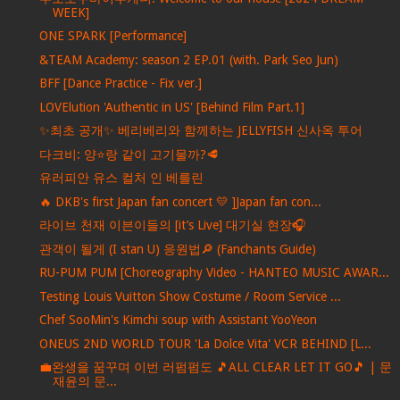
WEEK]
ONE SPARK [Performance]
&TEAM Academy: season 2 EP.01 (with. Park Seo Jun)
BFF [Dance Practice - Fix ver.]
LOVElution 'Authentic in US' [Behind Film Part.1]
✨최초 공개✨ 베리베리와 함께하는 JELLYFISH 신사옥 투어
다크비: 양⭐️랑 같이 고기물까?🥩
유러피안 유스 컬처 인 베를린
🔥 DKB's first Japan fan concert 💛 ]Japan fan con...
라이브 천재 이븐이들의 [it’s Live] 대기실 현장🎧
관객이 될게 (I stan U) 응원법🔎 (Fanchants Guide)
RU-PUM PUM [Choreography Video - HANTEO MUSIC AWAR...
Testing Louis Vuitton Show Costume / Room Service ...
Chef SooMin's Kimchi soup with Assistant YooYeon
ONEUS 2ND WORLD TOUR 'La Dolce Vita' VCR BEHIND [L...
💼완생을 꿈꾸며 이번 러펌펌도 🎵ALL CLEAR LET IT GO🎵 | 문
재윤의 문...