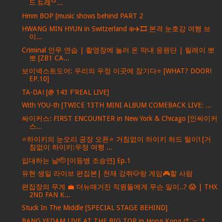
드 트레ᄋ...
Hmm BOP [music shows behind PART 2
HWANG MIN HYUN in Switzerland ❄️✈️🎞️ 본격 눈호강 여행 브
이...
Criminal 안무 연습 | 촬영장에 놀러 온 막내 응원단 | 릴레이 뽀
뽀 [ZB1 CA...
보이넥스트도어: 우리의 우정 이곳에 잠기다⭐️ [WHAT? DOOR!
EP.10]
TA-DA! [@ 143 F'REAL LIVE]
With YOU-th [TWICE 13TH MINI ALBUM COMEBACK LIVE: ...
싸이커스: FIRST ENCOUNTER in New York & Chicago [인싸이커
스...
⭐하이키의 눈오리 공장 오픈⭐ 거침없이 하이키 하드 털이! [거
침없이 하이키:우정 여행 ...
입대하는 날🫡 [이등병 조승연] Ep.1
유현 생일 라이브 편집본| 천재 강쥐🐶랑 게임🎮할 사람
편집장의 무게 💼 더뉴매거진 직원들에게 무슨 일이..? 😱 | THX
2ND FAN K...
Stuck In The Middle [SPECIAL STAGE BEHIND]
BANG YEDAM LIVE AT THE BIG TOP in Hong Kong (*˙︶˙*...