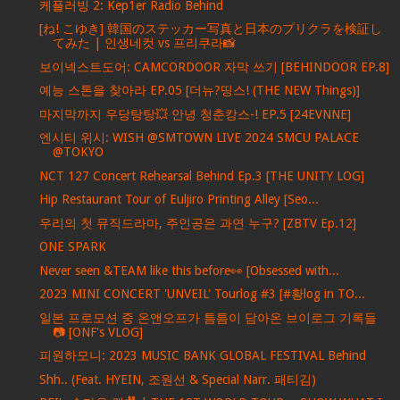
케플러빙 2: Kep1er Radio Behind
[ね! こゆき] 韓国のステッカー写真と日本のプリクラを検証し
てみた | 인생네컷 vs 프리쿠라📸
보이넥스트도어: CAMCORDOOR 자막 쓰기 [BEHINDOOR EP.8]
예능 스톤을 찾아라 EP.05 [더뉴?띵스! (THE NEW Things)]
마지막까지 우당탕탕💥 안녕 청춘캉스-! EP.5 [24EVNNE]
엔시티 위시: WISH @SMTOWN LIVE 2024 SMCU PALACE
@TOKYO
NCT 127 Concert Rehearsal Behind Ep.3 [THE UNITY LOG]
Hip Restaurant Tour of Euljiro Printing Alley [Seo...
우리의 첫 뮤직드라마, 주인공은 과연 누구? [ZBTV Ep.12]
ONE SPARK
Never seen &TEAM like this before👀 [Obsessed with...
2023 MINI CONCERT 'UNVEIL' Tourlog #3 [#황log in TO...
일본 프로모션 중 온앤오프가 틈틈이 담아온 브이로그 기록들
📷 [ONF's VLOG]
피원하모니: 2023 MUSIC BANK GLOBAL FESTIVAL Behind
Shh.. (Feat. HYEIN, 조원선 & Special Narr. 패티김)