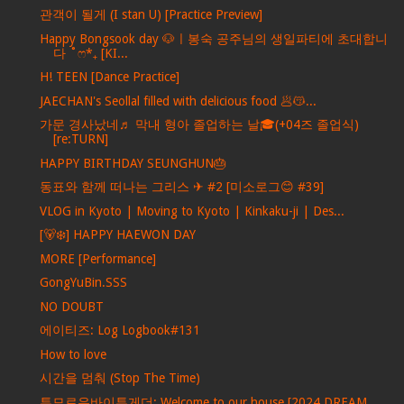
관객이 될게 (I stan U) [Practice Preview]
Happy Bongsook day 🐶ㅣ봉숙 공주님의 생일파티에 초대합니
다 ˚ෆ*₊ [KI...
H! TEEN [Dance Practice]
JAECHAN's Seollal filled with delicious food 🥟😽...
가문 경사났네♬ 막내 형아 졸업하는 날🎓(+04즈 졸업식)
[re:TURN]
HAPPY BIRTHDAY SEUNGHUN🎂
동표와 함께 떠나는 그리스 ✈ #2 [미소로그😊 #39]
VLOG in Kyoto | Moving to Kyoto | Kinkaku-ji | Des...
[🐻‍❄️] HAPPY HAEWON DAY
MORE [Performance]
GongYuBin.SSS
NO DOUBT
에이티즈: Log Logbook#131
How to love
시간을 멈춰 (Stop The Time)
투모로우바이투게더: Welcome to our house [2024 DREAM