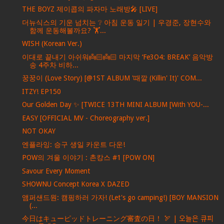
THE BOYZ 제이콥의 파자마 노래방🎤 [LIVE]
더뉴식스의 기운 넘치는 ❔ 아침 운동 일기 | 우경준, 장현수와
함께 운동해볼까요? 🏋️...
WISH (Korean Ver.)
이대로 끝내기 아쉬워👼🏻👼🏻 마지막 ‘Fe3O4: BREAK’ 음악방
송 4주차 비하...
꿍꿍이 (Love Story) [@1ST ALBUM '때깔 (Killin' It)' COM...
ITZY! EP150
Our Golden Day ✨ [TWICE 13TH MINI ALBUM [With YOU-...
EASY [OFFICIAL MV - Choreography ver.]
NOT OKAY
엔플라잉: 승구 생일 카운트 다운!
POW의 겨울 이야기 : 촌캉스 #1 [POW ON]
Savour Every Moment
SHOWNU Concept Korea X DAZED
앰퍼샌드원: 캠핑하러 가자! (Let's go camping!) [BOY MANSION
(...
今日はキューピッドトレーニング審査の日！ 🏹 | 오늘은 큐피