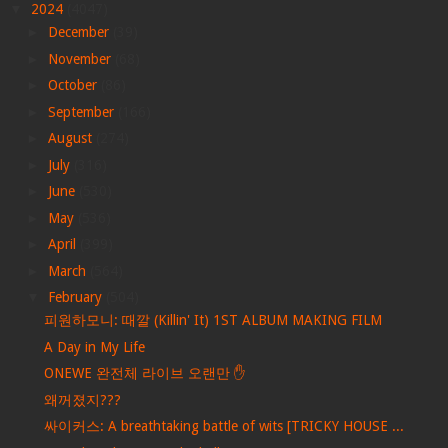
▼
2024
(4047)
►
December
(39)
►
November
(68)
►
October
(86)
►
September
(166)
►
August
(274)
►
July
(316)
►
June
(530)
►
May
(536)
►
April
(399)
►
March
(564)
▼
February
(504)
피원하모니: 때깔 (Killin' It) 1ST ALBUM MAKING FILM
A Day in My Life
ONEWE 완전체 라이브 오랜만 ✋
왜꺼졌지???
싸이커스: A breathtaking battle of wits [TRICKY HOUSE ...