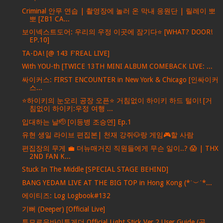
Criminal 안무 연습 | 촬영장에 놀러 온 막내 응원단 | 릴레이 뽀
뽀 [ZB1 CA...
보이넥스트도어: 우리의 우정 이곳에 잠기다⭐️ [WHAT? DOOR!
EP.10]
TA-DA! [@ 143 F'REAL LIVE]
With YOU-th [TWICE 13TH MINI ALBUM COMEBACK LIVE: ...
싸이커스: FIRST ENCOUNTER in New York & Chicago [인싸이커
스...
⭐하이키의 눈오리 공장 오픈⭐ 거침없이 하이키 하드 털이! [거
침없이 하이키:우정 여행 ...
입대하는 날🫡 [이등병 조승연] Ep.1
유현 생일 라이브 편집본| 천재 강쥐🐶랑 게임🎮할 사람
편집장의 무게 💼 더뉴매거진 직원들에게 무슨 일이..? 😱 | THX
2ND FAN K...
Stuck In The Middle [SPECIAL STAGE BEHIND]
BANG YEDAM LIVE AT THE BIG TOP in Hong Kong (*˙︶˙*...
에이티즈: Log Logbook#132
기뻐 (Deeper) [Official Live]
투모로우바이투게더 Official Light Stick Ver.2 User Guide (공...