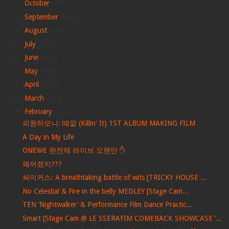
►
October
(86)
►
September
(166)
►
August
(274)
►
July
(316)
►
June
(530)
►
May
(536)
►
April
(399)
►
March
(564)
▼
February
(504)
피원하모니: 때깔 (Killin' It) 1ST ALBUM MAKING FILM
A Day in My Life
ONEWE 완전체 라이브 오랜만 ✋
왜꺼졌지???
싸이커스: A breathtaking battle of wits [TRICKY HOUSE ...
No Celestial & Fire in the belly MEDLEY [Stage Cam...
TEN ‘Nightwalker’ & Performance Film Dance Practic...
Smart [Stage Cam @ LE SSERAFIM COMEBACK SHOWCASE ‘...