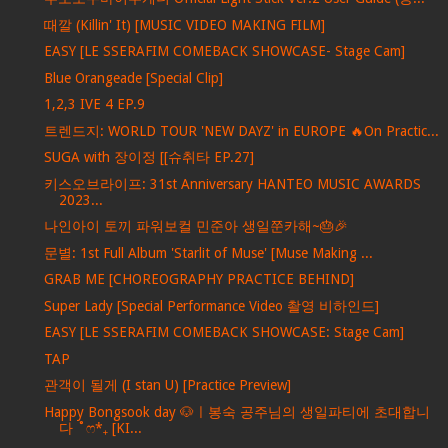
때깔 (Killin' It) [MUSIC VIDEO MAKING FILM]
EASY [LE SSERAFIM COMEBACK SHOWCASE- Stage Cam]
Blue Orangeade [Special Clip]
1,2,3 IVE 4 EP.9
트렌드지: WORLD TOUR 'NEW DAYZ' in EUROPE 🔥On Practic...
SUGA with 장이정 [[슈취타 EP.27]
키스오브라이프: 31st Anniversary HANTEO MUSIC AWARDS
2023...
나인아이 토끼 파워보컬 민준아 생일쭌카해~🎂🎉
문별: 1st Full Album 'Starlit of Muse' [Muse Making ...
GRAB ME [CHOREOGRAPHY PRACTICE BEHIND]
Super Lady [Special Performance Video 촬영 비하인드]
EASY [LE SSERAFIM COMEBACK SHOWCASE: Stage Cam]
TAP
관객이 될게 (I stan U) [Practice Preview]
Happy Bongsook day 🐶ㅣ봉숙 공주님의 생일파티에 초대합니
다 ˚ෆ*₊ [KI...