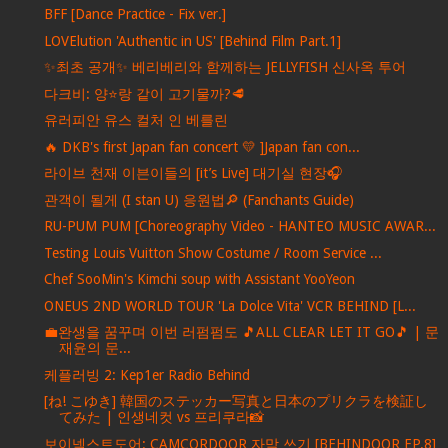
BFF [Dance Practice - Fix ver.]
LOVElution 'Authentic in US' [Behind Film Part.1]
✨최초 공개✨ 베리베리와 함께하는 JELLYFISH 신사옥 투어
다크비: 양⭐️랑 같이 고기물까?🥩
유러피안 유스 컬처 인 베를린
🔥 DKB's first Japan fan concert 💛 ]Japan fan con...
라이브 천재 이븐이들의 [it’s Live] 대기실 현장🎧
관객이 될게 (I stan U) 응원법🔎 (Fanchants Guide)
RU-PUM PUM [Choreography Video - HANTEO MUSIC AWAR...
Testing Louis Vuitton Show Costume / Room Service ...
Chef SooMin's Kimchi soup with Assistant YooYeon
ONEUS 2ND WORLD TOUR 'La Dolce Vita' VCR BEHIND [L...
💼완생을 꿈꾸며 이번 러펌펌도 🎵ALL CLEAR LET IT GO🎵 | 문
재윤의 문...
케플러빙 2: Kep1er Radio Behind
[ね! こゆき] 韓国のステッカー写真と日本のプリクラを検証し
てみた | 인생네컷 vs 프리쿠라📸
보이넥스트도어: CAMCORDOOR 자막 쓰기 [BEHINDOOR EP.8]