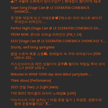
🌊?? 국물에 소화제가 있다구요?? | 뽀대장이 왔다!!?🐰 Ep.8
Swan Song [Stage Cam @ LE SSERAFIM COMEBACK
SHOWCA...
첫 영화 재밌게 보고 가세요🍿📽️ [‘에스파: 마이 퍼스트 페이지’
무대인사 비하인드 ...
Perfect Night [Stage Cam @ LE SSERAFIM COMEBACK SH...
FROM NOW. 콘서트 리허설 비하인드 [FM_1.24]
EASY [Stage Cam @ LE SSERAFIM COMEBACK SHOWCASE ‘E...
Shortly, we'll bring springtime
팝업 스토어 폭풍 쇼핑🛍️, 트레일러 속 꾸라 되어보기👀 [FIM-
LOG in 202...
키스오브라이프 메인 보컬이자 공주👸 벨이의 작업실 투어 브이
로그🎶 [KIOF LOG E...
Welcome to WHIB 100th day since debut party!(with ...
Think About [Performance]
2023 연말 Diary 🤳 [Light Jeans]
THE BOYZ 제이콥의 파자마 노래방🎤 [LIVE]
더뉴식스의 기운 넘치는 ❔ 아침 운동 일기 | 우경준, 장현수와
함께 운동해볼까요? 🏋️...