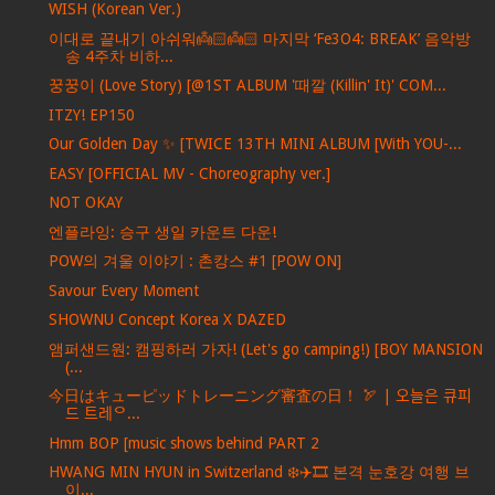
WISH (Korean Ver.)
이대로 끝내기 아쉬워👼🏻👼🏻 마지막 ‘Fe3O4: BREAK’ 음악방
송 4주차 비하...
꿍꿍이 (Love Story) [@1ST ALBUM '때깔 (Killin' It)' COM...
ITZY! EP150
Our Golden Day ✨ [TWICE 13TH MINI ALBUM [With YOU-...
EASY [OFFICIAL MV - Choreography ver.]
NOT OKAY
엔플라잉: 승구 생일 카운트 다운!
POW의 겨울 이야기 : 촌캉스 #1 [POW ON]
Savour Every Moment
SHOWNU Concept Korea X DAZED
앰퍼샌드원: 캠핑하러 가자! (Let's go camping!) [BOY MANSION
(...
今日はキューピッドトレーニング審査の日！ 🏹 | 오늘은 큐피
드 트레ᄋ...
Hmm BOP [music shows behind PART 2
HWANG MIN HYUN in Switzerland ❄️✈️🎞️ 본격 눈호강 여행 브
이...