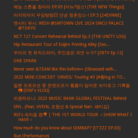
예능 스톤을 찾아라 EP.05 [더뉴?띵스! (THE NEW Things)]
마지막까지 우당탕탕💥 안녕 청춘캉스-! EP.5 [24EVNNE]
엔시티 위시: WISH @SMTOWN LIVE 2024 SMCU PALACE
@TOKYO
NCT 127 Concert Rehearsal Behind Ep.3 [THE UNITY LOG]
Hip Restaurant Tour of Euljiro Printing Alley [Seo...
우리의 첫 뮤직드라마, 주인공은 과연 누구? [ZBTV Ep.12]
ONE SPARK
Never seen &TEAM like this before👀 [Obsessed with...
2023 MINI CONCERT 'UNVEIL' Tourlog #3 [#황log in TO...
일본 프로모션 중 온앤오프가 틈틈이 담아온 브이로그 기록들
📷 [ONF's VLOG]
피원하모니: 2023 MUSIC BANK GLOBAL FESTIVAL Behind
Shh.. (Feat. HYEIN, 조원선 & Special Narr. 패티김)
REI's 속마음 캠🎥 | THE 1ST WORLD TOUR ＜SHOW WHAT I
HAVE＞
How much do you know about GIMBAP? [IT’ZZZ EP.03]
Run [Performance]