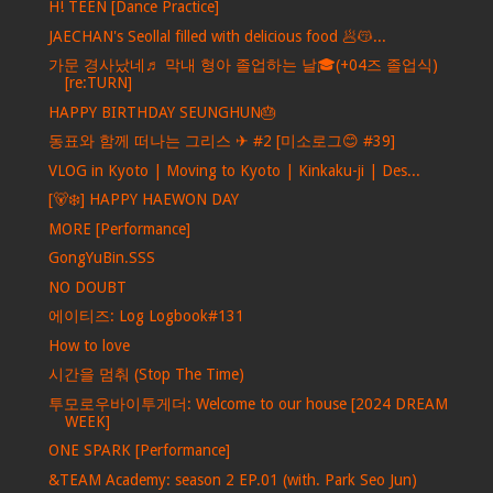
H! TEEN [Dance Practice]
JAECHAN's Seollal filled with delicious food 🥟😽...
가문 경사났네♬ 막내 형아 졸업하는 날🎓(+04즈 졸업식)
[re:TURN]
HAPPY BIRTHDAY SEUNGHUN🎂
동표와 함께 떠나는 그리스 ✈ #2 [미소로그😊 #39]
VLOG in Kyoto | Moving to Kyoto | Kinkaku-ji | Des...
[🐻‍❄️] HAPPY HAEWON DAY
MORE [Performance]
GongYuBin.SSS
NO DOUBT
에이티즈: Log Logbook#131
How to love
시간을 멈춰 (Stop The Time)
투모로우바이투게더: Welcome to our house [2024 DREAM
WEEK]
ONE SPARK [Performance]
&TEAM Academy: season 2 EP.01 (with. Park Seo Jun)