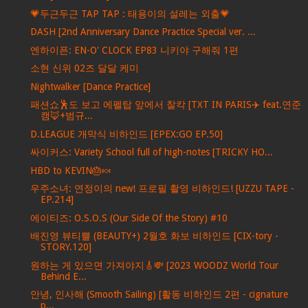
💗두근두근 TAP TAP : 태용이의 설레는 외출💗
DASH [2nd Anniversary Dance Practice Special ver. ...
엔하이픈: EN-O' CLOCK EP83 니키야 구해줘 1편
소현 신위 02즈 달달 케미
Nightwalker [Dance Practice]
패션쇼🕺도 보고 에펠탑 앞에서 찰칵 [TXT IN PARIS✈️ feat.연준
캠🦊+범규...
D.LEAGUE 개막식 비하인드 [EPEX:GO EP.50]
싸이커스: Variety School full of high-notes [TRICKY HO...
HBD to KEVIN🎂🍬
우주소녀: 연정이의 new! 프로필 촬영 비하인드! [UZZU TAPE -
EP.214]
에이티즈: O.S.O.S (Our Side Of the Story) #10
배진영 뷰티쁠 (BEAUTY+) 2월호 화보 비하인드 [CIX-tory -
STORY.120]
원하는 게 있으면 가져야지🎸💸 [2023 WOODZ World Tour
Behind E...
안녕, 인사해 (Smooth Sailing) [활동 비하인드 2편 - cignature
p...