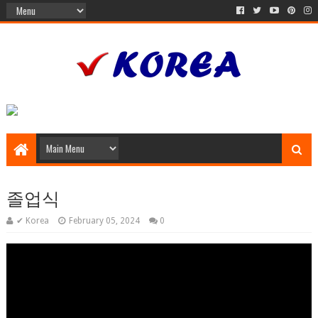
졸업식
✔ Korea
February 05, 2024
0