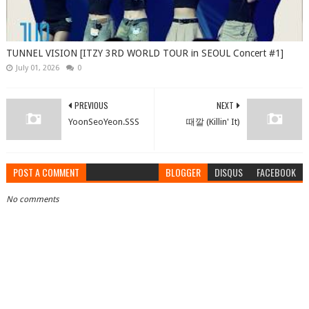
TUNNEL VISION [ITZY 3RD WORLD TOUR in SEOUL Concert #1]
July 01, 2026
0
PREVIOUS
NEXT
YoonSeoYeon.SSS
때깔 (Killin' It)
POST A COMMENT
BLOGGER
DISQUS
FACEBOOK
No comments