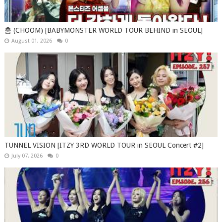
춤 (CHOOM) [BABYMONSTER WORLD TOUR BEHIND in SEOUL]
August 01, 2026
0
TUNNEL VISION [ITZY 3RD WORLD TOUR in SEOUL Concert #2]
July 07, 2026
0