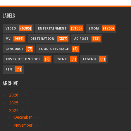
LABELS
(6385)
(5166)
(1765)
VIDEO
ENTERTAINMENT
ZOOM
(694)
(257)
(12)
MV
DESTINATION
AD POST
(7)
(3)
LANGUAGE
FOOD & BEVERAGE
(2)
(1)
(1)
INSTRUCTION TOOL
EVENT
LEGEND
(1)
PIN
ARCHIVE
►
2026
(17)
►
2025
(290)
▼
2024
(4047)
►
December
(39)
►
November
(68)