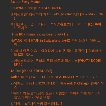
Savour Every Moment
SHOWNU Concept Korea X DAZED
앰퍼샌드원: 캠핑하러 가자! (Let's go camping!) [BOY MANSION
(...
今日はキューピッドトレーニング審査の日！ 🏹 | 오늘은 큐피
드 트레ᄋ...
Hmm BOP [music shows behind PART 2
HWANG MIN HYUN in Switzerland ❄️✈️🎞️ 본격 눈호강 여행 브
이...
Criminal 안무 연습 | 촬영장에 놀러 온 막내 응원단 | 릴레이 뽀
뽀 [ZB1 CA...
보이넥스트도어: 우리의 우정 이곳에 잠기다⭐️ [WHAT? DOOR!
EP.10]
TA-DA! [@ 143 F'REAL LIVE]
With YOU-th [TWICE 13TH MINI ALBUM COMEBACK LIVE: ...
싸이커스: FIRST ENCOUNTER in New York & Chicago [인싸이커
스...
⭐하이키의 눈오리 공장 오픈⭐ 거침없이 하이키 하드 털이! [거
침없이 하이키:우정 여행 ...
입대하는 날🫡 [이등병 조승연] Ep.1