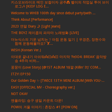
키스오브라이프 메인 보컬이자 공주👸 벨이의 작업실 투어 브이
로그🎶 [KIOF LOG E...
Welcome to WHIB 100th day since debut party!(with ...
Think About [Performance]
2023 연말 Diary 🤳 [Light Jeans]
THE BOYZ 제이콥의 파자마 노래방🎤 [LIVE]
더뉴식스의 기운 넘치는 ❔ 아침 운동 일기 | 우경준, 장현수와
함께 운동해볼까요? 🏋️...
WISH (Korean Ver.)
이대로 끝내기 아쉬워👼🏻👼🏻 마지막 ‘Fe3O4: BREAK’ 음악방
송 4주차 비하...
꿍꿍이 (Love Story) [@1ST ALBUM '때깔 (Killin' It)' COM...
ITZY! EP150
Our Golden Day ✨ [TWICE 13TH MINI ALBUM [With YOU-...
EASY [OFFICIAL MV - Choreography ver.]
NOT OKAY
엔플라잉: 승구 생일 카운트 다운!
POW의 겨울 이야기 : 촌캉스 #1 [POW ON]