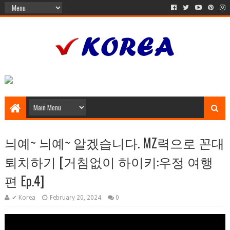
늬예~ 늬예~ 알겠습니다. MZ력으로 꼰대
퇴치하기 [거침없이 하이키:우정 여행
편 Ep.4]
✔ Korea
February 20, 2024
0