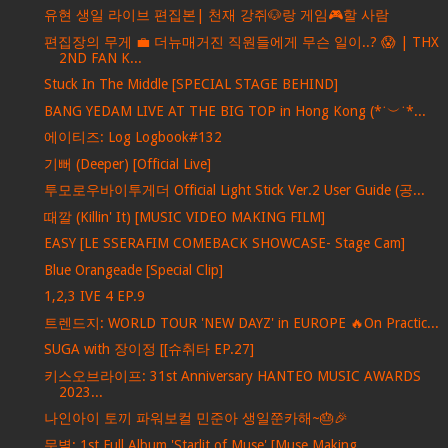
유현 생일 라이브 편집본| 천재 강쥐🐶랑 게임🎮할 사람
편집장의 무게 💼 더뉴매거진 직원들에게 무슨 일이..? 😱 | THX
2ND FAN K...
Stuck In The Middle [SPECIAL STAGE BEHIND]
BANG YEDAM LIVE AT THE BIG TOP in Hong Kong (*˙︶˙*...
에이티즈: Log Logbook#132
기뻐 (Deeper) [Official Live]
투모로우바이투게더 Official Light Stick Ver.2 User Guide (공...
때깔 (Killin' It) [MUSIC VIDEO MAKING FILM]
EASY [LE SSERAFIM COMEBACK SHOWCASE- Stage Cam]
Blue Orangeade [Special Clip]
1,2,3 IVE 4 EP.9
트렌드지: WORLD TOUR 'NEW DAYZ' in EUROPE 🔥On Practic...
SUGA with 장이정 [[슈취타 EP.27]
키스오브라이프: 31st Anniversary HANTEO MUSIC AWARDS
2023...
나인아이 토끼 파워보컬 민준아 생일쭌카해~🎂🎉
문별: 1st Full Album 'Starlit of Muse' [Muse Making ...