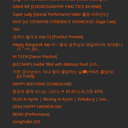
GRAB ME [CHOREOGRAPHY PRACTICE BEHIND]
Super Lady [Special Performance Video 촬영 비하인드]
EASY [LE SSERAFIM COMEBACK SHOWCASE: Stage Cam]
TAP
관객이 될게 (I stan U) [Practice Preview]
Happy Bongsook day 🐶ㅣ봉숙 공주님의 생일파티에 초대합니
다 ˚ෆ*₊ [KI...
H! TEEN [Dance Practice]
JAECHAN's Seollal filled with delicious food 🥟😽...
가문 경사났네♬ 막내 형아 졸업하는 날🎓(+04즈 졸업식)
[re:TURN]
HAPPY BIRTHDAY SEUNGHUN🎂
동표와 함께 떠나는 그리스 ✈ #2 [미소로그😊 #39]
VLOG in Kyoto | Moving to Kyoto | Kinkaku-ji | Des...
[🐻‍❄️] HAPPY HAEWON DAY
MORE [Performance]
GongYuBin.SSS