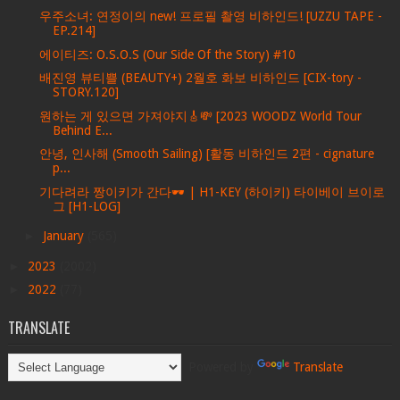
우주소녀: 연정이의 new! 프로필 촬영 비하인드! [UZZU TAPE -
EP.214]
에이티즈: O.S.O.S (Our Side Of the Story) #10
배진영 뷰티쁠 (BEAUTY+) 2월호 화보 비하인드 [CIX-tory -
STORY.120]
원하는 게 있으면 가져야지🎸💸 [2023 WOODZ World Tour
Behind E...
안녕, 인사해 (Smooth Sailing) [활동 비하인드 2편 - cignature
p...
기다려라 짱이키가 간다🕶️ | H1-KEY (하이키) 타이베이 브이로
그 [H1-LOG]
►
January
(565)
►
2023
(2002)
►
2022
(77)
TRANSLATE
Powered by
Translate