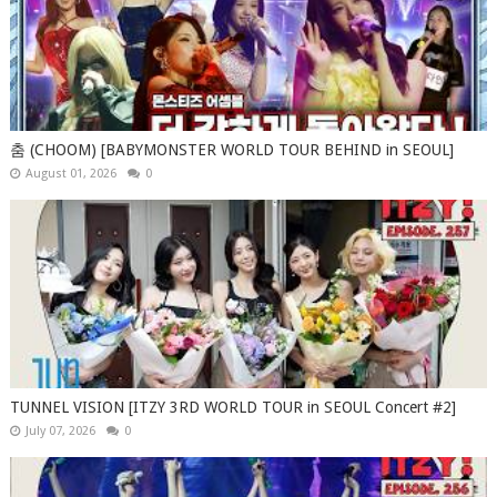
춤 (CHOOM) [BABYMONSTER WORLD TOUR BEHIND in SEOUL]
August 01, 2026
0
TUNNEL VISION [ITZY 3RD WORLD TOUR in SEOUL Concert #2]
July 07, 2026
0