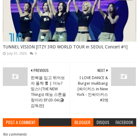
TUNNEL VISION [ITZY 3RD WORLD TOUR in SEOUL Concert #1]
July 01, 2026
0
PREVIOUS
NEXT
한복을 입고 뛰어보
I LOVE DANCE &
자 폴짝 🧧 | 더뉴?
Burger mukbang
띵스! (THE NEW
[싸이커스 in New
Things) 예능 스톤을
York - 인싸이커스
찾아라 EP.03-04 [🎬
#39]
감독판]
POST A COMMENT
BLOGGER
DISQUS
FACEBOOK
No comments