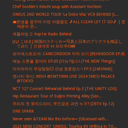
Chef SooMin's Kimchi soup with Assistant YooYeon
ONEUS 2ND WORLD TOUR 'La Dolce Vita' VCR BEHIND [L...
💼완생을 꿈꾸며 이번 러펌펌도 🎵ALL CLEAR LET IT GO🎵 | 문
재윤의 문...
케플러빙 2: Kep1er Radio Behind
[ね! こゆき] 韓国のステッカー写真と日本のプリクラを検証し
てみた | 인생네컷 vs 프리쿠라📸
보이넥스트도어: CAMCORDOOR 자막 쓰기 [BEHINDOOR EP.8]
예능 스톤을 찾아라 EP.05 [더뉴?띵스! (THE NEW Things)]
마지막까지 우당탕탕💥 안녕 청춘캉스-! EP.5 [24EVNNE]
엔시티 위시: WISH @SMTOWN LIVE 2024 SMCU PALACE
@TOKYO
NCT 127 Concert Rehearsal Behind Ep.3 [THE UNITY LOG]
Hip Restaurant Tour of Euljiro Printing Alley [Seo...
우리의 첫 뮤직드라마, 주인공은 과연 누구? [ZBTV Ep.12]
ONE SPARK
Never seen &TEAM like this before👀 [Obsessed with...
2023 MINI CONCERT 'UNVEIL' Tourlog #3 [#황log in TO...