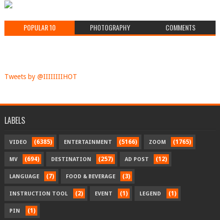
POPULAR 10
PHOTOGRAPHY
COMMENTS
Tweets by @IIIIIIIIHOT
LABELS
(6385)
(5166)
(1765)
VIDEO
ENTERTAINMENT
ZOOM
(694)
(257)
(12)
MV
DESTINATION
AD POST
(7)
(3)
LANGUAGE
FOOD & BEVERAGE
(2)
(1)
(1)
INSTRUCTION TOOL
EVENT
LEGEND
(1)
PIN