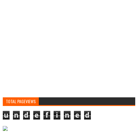
TOTAL PAGEVIEWS
u
n
d
e
f
i
n
e
d