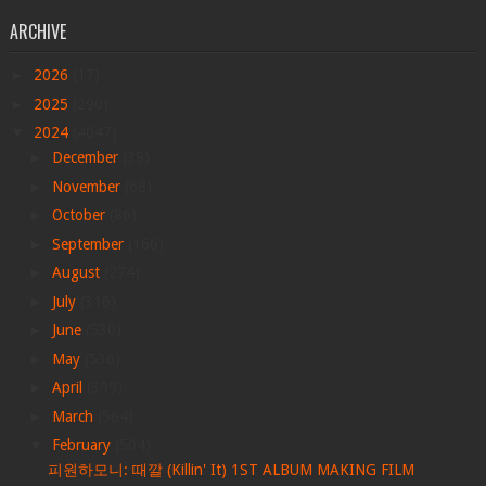
ARCHIVE
►
2026
(17)
►
2025
(290)
▼
2024
(4047)
►
December
(39)
►
November
(68)
►
October
(86)
►
September
(166)
►
August
(274)
►
July
(316)
►
June
(530)
►
May
(536)
►
April
(399)
►
March
(564)
▼
February
(504)
피원하모니: 때깔 (Killin' It) 1ST ALBUM MAKING FILM