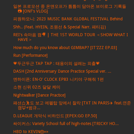
일본 프로모션 중 온앤오프가 틈틈이 담아온 브이로그 기록들
📷 [ONF's VLOG]
피원하모니: 2023 MUSIC BANK GLOBAL FESTIVAL Behind
Shh.. (Feat. HYEIN, 조원선 & Special Narr. 패티김)
REI's 속마음 캠🎥 | THE 1ST WORLD TOUR ＜SHOW WHAT I
HAVE＞
How much do you know about GIMBAP? [IT’ZZZ EP.03]
Run [Performance]
💗두근두근 TAP TAP : 태용이의 설레는 외출💗
DASH [2nd Anniversary Dance Practice Special ver. ...
엔하이픈: EN-O' CLOCK EP83 니키야 구해줘 1편
소현 신위 02즈 달달 케미
Nightwalker [Dance Practice]
패션쇼🕺도 보고 에펠탑 앞에서 찰칵 [TXT IN PARIS✈️ feat.연준
캠🦊+범규...
D.LEAGUE 개막식 비하인드 [EPEX:GO EP.50]
싸이커스: Variety School full of high-notes [TRICKY HO...
HBD to KEVIN🎂🍬