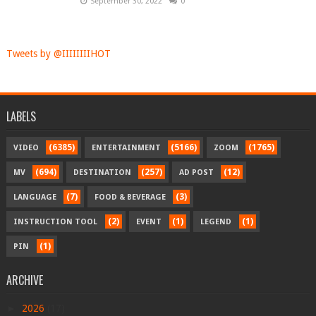
September 30, 2022
0
Tweets by @IIIIIIIIHOT
LABELS
(6385)
(5166)
(1765)
VIDEO
ENTERTAINMENT
ZOOM
(694)
(257)
(12)
MV
DESTINATION
AD POST
(7)
(3)
LANGUAGE
FOOD & BEVERAGE
(2)
(1)
(1)
INSTRUCTION TOOL
EVENT
LEGEND
(1)
PIN
ARCHIVE
►
2026
(17)