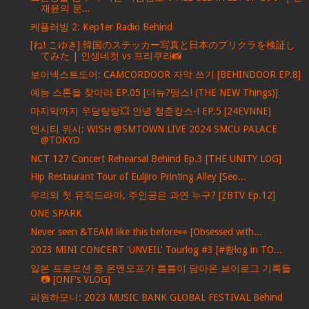
재윤의 문...
케플러빙 2: Kep1er Radio Behind
[ね! こゆき] 韓国のステッカー写真と日本のプリクラを検証し
てみた | 인생네컷 vs 프리쿠라📸
보이넥스트도어: CAMCORDOOR 자막 쓰기 [BEHINDOOR EP.8]
예능 스톤을 찾아라 EP.05 [더뉴?띵스! (THE NEW Things)]
마지막까지 우당탕탕💥 안녕 청춘캉스-! EP.5 [24EVNNE]
엔시티 위시: WISH @SMTOWN LIVE 2024 SMCU PALACE
@TOKYO
NCT 127 Concert Rehearsal Behind Ep.3 [THE UNITY LOG]
Hip Restaurant Tour of Euljiro Printing Alley [Seo...
우리의 첫 뮤직드라마, 주인공은 과연 누구? [ZBTV Ep.12]
ONE SPARK
Never seen &TEAM like this before👀 [Obsessed with...
2023 MINI CONCERT 'UNVEIL' Tourlog #3 [#황log in TO...
일본 프로모션 중 온앤오프가 틈틈이 담아온 브이로그 기록들
📷 [ONF's VLOG]
피원하모니: 2023 MUSIC BANK GLOBAL FESTIVAL Behind