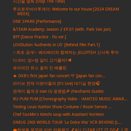
시간을 멈춰 (Stop The Time)
투모로우바이투게더: Welcome to our house [2024 DREAM
WEEK]
ONE SPARK [Performance]
&TEAM Academy: season 2 EP.01 (with. Park Seo Jun)
BFF [Dance Practice - Fix ver.]
LOVElution 'Authentic in US' [Behind Film Part.1]
✨최초 공개✨ 베리베리와 함께하는 JELLYFISH 신사옥 투어
다크비: 양⭐️랑 같이 고기물까?🥩
유러피안 유스 컬처 인 베를린
🔥 DKB's first Japan fan concert 💛 ]Japan fan con...
라이브 천재 이븐이들의 [it’s Live] 대기실 현장🎧
관객이 될게 (I stan U) 응원법🔎 (Fanchants Guide)
RU-PUM PUM [Choreography Video - HANTEO MUSIC AWAR...
Testing Louis Vuitton Show Costume / Room Service ...
Chef SooMin's Kimchi soup with Assistant YooYeon
ONEUS 2ND WORLD TOUR 'La Dolce Vita' VCR BEHIND [L...
💼완생을 꿈꾸며 이번 러펌펌도 🎵ALL CLEAR LET IT GO🎵 | 문