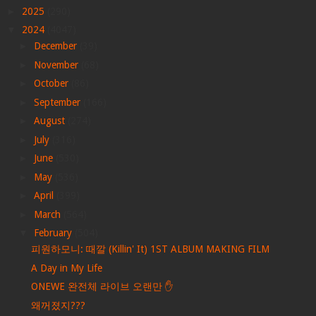
►
2025
(290)
▼
2024
(4047)
►
December
(39)
►
November
(68)
►
October
(86)
►
September
(166)
►
August
(274)
►
July
(316)
►
June
(530)
►
May
(536)
►
April
(399)
►
March
(564)
▼
February
(504)
피원하모니: 때깔 (Killin' It) 1ST ALBUM MAKING FILM
A Day in My Life
ONEWE 완전체 라이브 오랜만 ✋
왜꺼졌지???