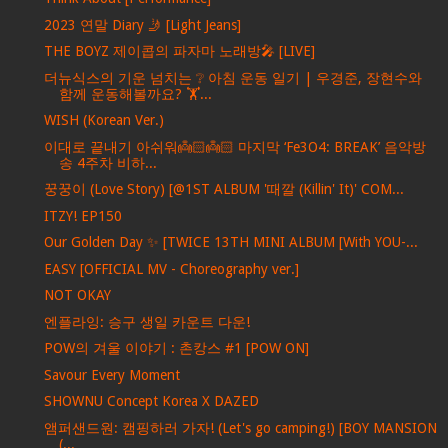
2023 연말 Diary 🤳 [Light Jeans]
THE BOYZ 제이콥의 파자마 노래방🎤 [LIVE]
더뉴식스의 기운 넘치는 ❔ 아침 운동 일기 | 우경준, 장현수와
함께 운동해볼까요? 🏋️...
WISH (Korean Ver.)
이대로 끝내기 아쉬워👼🏻👼🏻 마지막 ‘Fe3O4: BREAK’ 음악방
송 4주차 비하...
꿍꿍이 (Love Story) [@1ST ALBUM '때깔 (Killin' It)' COM...
ITZY! EP150
Our Golden Day ✨ [TWICE 13TH MINI ALBUM [With YOU-...
EASY [OFFICIAL MV - Choreography ver.]
NOT OKAY
엔플라잉: 승구 생일 카운트 다운!
POW의 겨울 이야기 : 촌캉스 #1 [POW ON]
Savour Every Moment
SHOWNU Concept Korea X DAZED
앰퍼샌드원: 캠핑하러 가자! (Let's go camping!) [BOY MANSION
(...