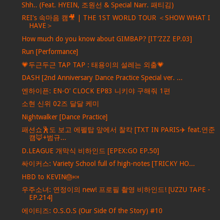
Shh.. (Feat. HYEIN, 조원선 & Special Narr. 패티김)
REI's 속마음 캠🎥 | THE 1ST WORLD TOUR ＜SHOW WHAT I
HAVE＞
How much do you know about GIMBAP? [IT’ZZZ EP.03]
Run [Performance]
💗두근두근 TAP TAP : 태용이의 설레는 외출💗
DASH [2nd Anniversary Dance Practice Special ver. ...
엔하이픈: EN-O' CLOCK EP83 니키야 구해줘 1편
소현 신위 02즈 달달 케미
Nightwalker [Dance Practice]
패션쇼🕺도 보고 에펠탑 앞에서 찰칵 [TXT IN PARIS✈️ feat.연준
캠🦊+범규...
D.LEAGUE 개막식 비하인드 [EPEX:GO EP.50]
싸이커스: Variety School full of high-notes [TRICKY HO...
HBD to KEVIN🎂🍬
우주소녀: 연정이의 new! 프로필 촬영 비하인드! [UZZU TAPE -
EP.214]
에이티즈: O.S.O.S (Our Side Of the Story) #10