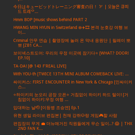
今日はキューピッドトレーニング審査の日！ 🏹 | 오늘은 큐피
드 트레ᄋ...
Hmm BOP [music shows behind PART 2
HWANG MIN HYUN in Switzerland ❄️✈️🎞️ 본격 눈호강 여행 브
이...
Criminal 안무 연습 | 촬영장에 놀러 온 막내 응원단 | 릴레이 뽀
뽀 [ZB1 CA...
보이넥스트도어: 우리의 우정 이곳에 잠기다⭐️ [WHAT? DOOR!
EP.10]
TA-DA! [@ 143 F'REAL LIVE]
With YOU-th [TWICE 13TH MINI ALBUM COMEBACK LIVE: ...
싸이커스: FIRST ENCOUNTER in New York & Chicago [인싸이커
스...
⭐하이키의 눈오리 공장 오픈⭐ 거침없이 하이키 하드 털이! [거
침없이 하이키:우정 여행 ...
입대하는 날🫡 [이등병 조승연] Ep.1
유현 생일 라이브 편집본| 천재 강쥐🐶랑 게임🎮할 사람
편집장의 무게 💼 더뉴매거진 직원들에게 무슨 일이..? 😱 | THX
2ND FAN K...