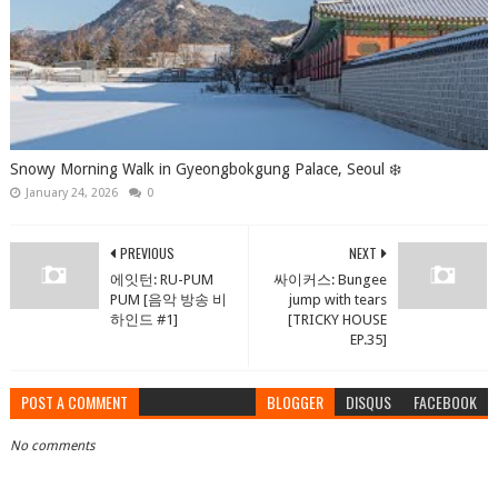
Snowy Morning Walk in Gyeongbokgung Palace, Seoul ❄️
January 24, 2026
0
PREVIOUS
NEXT
에잇턴: RU-PUM
싸이커스: Bungee
PUM [음악 방송 비
jump with tears
하인드 #1]
[TRICKY HOUSE
EP.35]
POST A COMMENT
BLOGGER
DISQUS
FACEBOOK
No comments