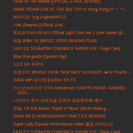
Stuck In The Middle [SPECIAL STAGE BEHIND]
BANG YEDAM LIVE AT THE BIG TOP in Hong Kong (*˙︶˙*...
에이티즈: Log Logbook#132
기뻐 (Deeper) [Official Live]
투모로우바이투게더 Official Light Stick Ver.2 User Guide (공...
때깔 (Killin' It) [MUSIC VIDEO MAKING FILM]
EASY [LE SSERAFIM COMEBACK SHOWCASE- Stage Cam]
Blue Orangeade [Special Clip]
1,2,3 IVE 4 EP.9
트렌드지: WORLD TOUR 'NEW DAYZ' in EUROPE 🔥On Practic...
SUGA with 장이정 [[슈취타 EP.27]
키스오브라이프: 31st Anniversary HANTEO MUSIC AWARDS
2023...
나인아이 토끼 파워보컬 민준아 생일쭌카해~🎂🎉
문별: 1st Full Album 'Starlit of Muse' [Muse Making ...
GRAB ME [CHOREOGRAPHY PRACTICE BEHIND]
Super Lady [Special Performance Video 촬영 비하인드]
EASY [LE SSERAFIM COMEBACK SHOWCASE: Stage Cam]