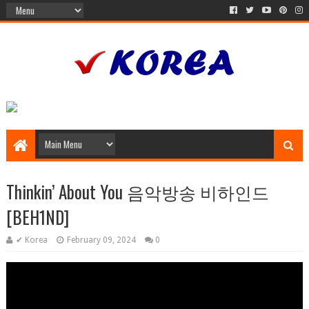
Thinkin’ About You 음악방송 비하인드
[BEH1ND]
✔ Korea
February 09, 2024
0