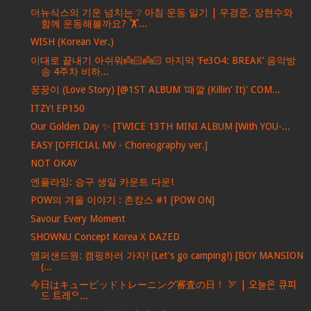
더뉴식스의 기운 넘치는 ❔ 아침 운동 일기 | 우경준, 장현수와
함께 운동해볼까요? 🏋️...
WISH (Korean Ver.)
이대로 끝내기 아쉬워👼🏻👼🏻 마지막 ‘Fe3O4: BREAK’ 음악방
송 4주차 비하...
꿍꿍이 (Love Story) [@1ST ALBUM '때깔 (Killin' It)' COM...
ITZY! EP150
Our Golden Day ✨ [TWICE 13TH MINI ALBUM [With YOU-...
EASY [OFFICIAL MV - Choreography ver.]
NOT OKAY
엔플라잉: 승구 생일 카운트 다운!
POW의 겨울 이야기 : 촌캉스 #1 [POW ON]
Savour Every Moment
SHOWNU Concept Korea X DAZED
앰퍼샌드원: 캠핑하러 가자! (Let's go camping!) [BOY MANSION
(...
今日はキューピッドトレーニング審査の日！ 🏹 | 오늘은 큐피
드 트레ᄋ...