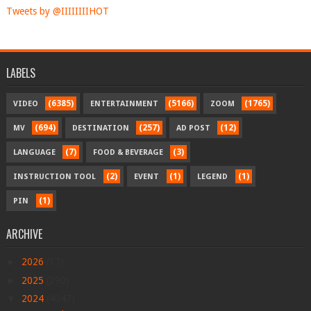
Tweets by @IIIIIIIIHOT
LABELS
(6385)
(5166)
(1765)
VIDEO
ENTERTAINMENT
ZOOM
(694)
(257)
(12)
MV
DESTINATION
AD POST
(7)
(3)
LANGUAGE
FOOD & BEVERAGE
(2)
(1)
(1)
INSTRUCTION TOOL
EVENT
LEGEND
(1)
PIN
ARCHIVE
►
2026
(17)
►
2025
(290)
▼
2024
(4047)