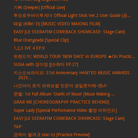
기뻐 (Deeper) [Official Live]
투모로우바이투게더 Official Light Stick Ver.2 User Guide (공...
때깔 (Killin' It) [MUSIC VIDEO MAKING FILM]
EASY [LE SSERAFIM COMEBACK SHOWCASE- Stage Cam]
Blue Orangeade [Special Clip]
1,2,3 IVE 4 EP.9
트렌드지: WORLD TOUR 'NEW DAYZ' in EUROPE 🔥On Practic...
SUGA with 장이정 [[슈취타 EP.27]
키스오브라이프: 31st Anniversary HANTEO MUSIC AWARDS
2023...
나인아이 토끼 파워보컬 민준아 생일쭌카해~🎂🎉
문별: 1st Full Album 'Starlit of Muse' [Muse Making ...
GRAB ME [CHOREOGRAPHY PRACTICE BEHIND]
Super Lady [Special Performance Video 촬영 비하인드]
EASY [LE SSERAFIM COMEBACK SHOWCASE: Stage Cam]
TAP
관객이 될게 (I stan U) [Practice Preview]