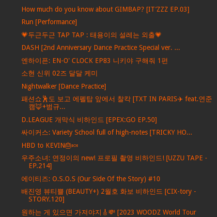
How much do you know about GIMBAP? [IT’ZZZ EP.03]
Run [Performance]
💗두근두근 TAP TAP : 태용이의 설레는 외출💗
DASH [2nd Anniversary Dance Practice Special ver. ...
엔하이픈: EN-O' CLOCK EP83 니키야 구해줘 1편
소현 신위 02즈 달달 케미
Nightwalker [Dance Practice]
패션쇼🕺도 보고 에펠탑 앞에서 찰칵 [TXT IN PARIS✈️ feat.연준
캠🦊+범규...
D.LEAGUE 개막식 비하인드 [EPEX:GO EP.50]
싸이커스: Variety School full of high-notes [TRICKY HO...
HBD to KEVIN🎂🍬
우주소녀: 연정이의 new! 프로필 촬영 비하인드! [UZZU TAPE -
EP.214]
에이티즈: O.S.O.S (Our Side Of the Story) #10
배진영 뷰티쁠 (BEAUTY+) 2월호 화보 비하인드 [CIX-tory -
STORY.120]
원하는 게 있으면 가져야지🎸💸 [2023 WOODZ World Tour