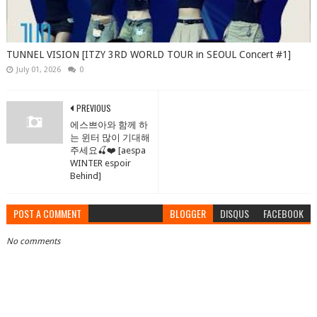
TUNNEL VISION [ITZY 3RD WORLD TOUR in SEOUL Concert #1]
July 01, 2026
0
PREVIOUS
에스쁘아와 함께 하
는 윈터 많이 기대해
주세요🍒❤️ [aespa
WINTER espoir
Behind]
POST A COMMENT
BLOGGER
DISQUS
FACEBOOK
No comments