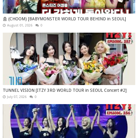
춤 (CHOOM) [BABYMONSTER WORLD TOUR BEHIND in SEOUL]
August 01, 2026
0
TUNNEL VISION [ITZY 3RD WORLD TOUR in SEOUL Concert #2]
July 07, 2026
0