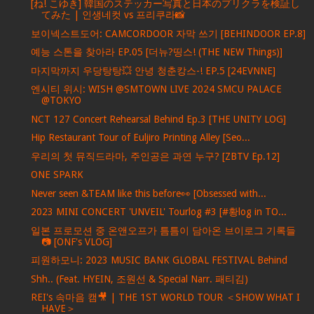
[ね! こゆき] 韓国のステッカー写真と日本のプリクラを検証し
てみた | 인생네컷 vs 프리쿠라📸
보이넥스트도어: CAMCORDOOR 자막 쓰기 [BEHINDOOR EP.8]
예능 스톤을 찾아라 EP.05 [더뉴?띵스! (THE NEW Things)]
마지막까지 우당탕탕💥 안녕 청춘캉스-! EP.5 [24EVNNE]
엔시티 위시: WISH @SMTOWN LIVE 2024 SMCU PALACE
@TOKYO
NCT 127 Concert Rehearsal Behind Ep.3 [THE UNITY LOG]
Hip Restaurant Tour of Euljiro Printing Alley [Seo...
우리의 첫 뮤직드라마, 주인공은 과연 누구? [ZBTV Ep.12]
ONE SPARK
Never seen &TEAM like this before👀 [Obsessed with...
2023 MINI CONCERT 'UNVEIL' Tourlog #3 [#황log in TO...
일본 프로모션 중 온앤오프가 틈틈이 담아온 브이로그 기록들
📷 [ONF's VLOG]
피원하모니: 2023 MUSIC BANK GLOBAL FESTIVAL Behind
Shh.. (Feat. HYEIN, 조원선 & Special Narr. 패티김)
REI's 속마음 캠🎥 | THE 1ST WORLD TOUR ＜SHOW WHAT I
HAVE＞