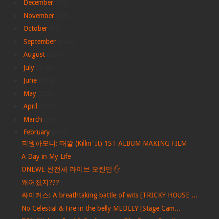
►
December
(39)
►
November
(68)
►
October
(86)
►
September
(166)
►
August
(274)
►
July
(316)
►
June
(530)
►
May
(536)
►
April
(399)
►
March
(564)
▼
February
(504)
피원하모니: 때깔 (Killin' It) 1ST ALBUM MAKING FILM
A Day in My Life
ONEWE 완전체 라이브 오랜만 ✋
왜꺼졌지???
싸이커스: A breathtaking battle of wits [TRICKY HOUSE ...
No Celestial & Fire in the belly MEDLEY [Stage Cam...