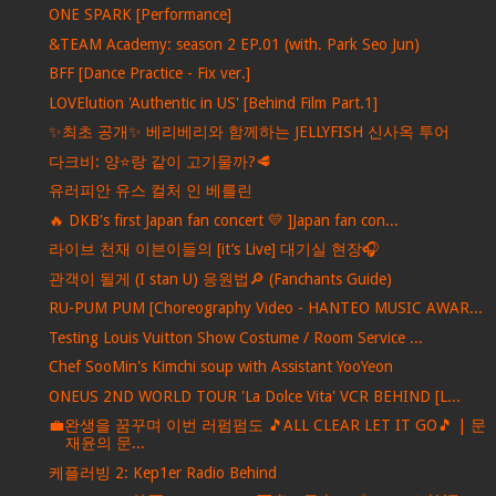
ONE SPARK [Performance]
&TEAM Academy: season 2 EP.01 (with. Park Seo Jun)
BFF [Dance Practice - Fix ver.]
LOVElution 'Authentic in US' [Behind Film Part.1]
✨최초 공개✨ 베리베리와 함께하는 JELLYFISH 신사옥 투어
다크비: 양⭐️랑 같이 고기물까?🥩
유러피안 유스 컬처 인 베를린
🔥 DKB's first Japan fan concert 💛 ]Japan fan con...
라이브 천재 이븐이들의 [it’s Live] 대기실 현장🎧
관객이 될게 (I stan U) 응원법🔎 (Fanchants Guide)
RU-PUM PUM [Choreography Video - HANTEO MUSIC AWAR...
Testing Louis Vuitton Show Costume / Room Service ...
Chef SooMin's Kimchi soup with Assistant YooYeon
ONEUS 2ND WORLD TOUR 'La Dolce Vita' VCR BEHIND [L...
💼완생을 꿈꾸며 이번 러펌펌도 🎵ALL CLEAR LET IT GO🎵 | 문
재윤의 문...
케플러빙 2: Kep1er Radio Behind