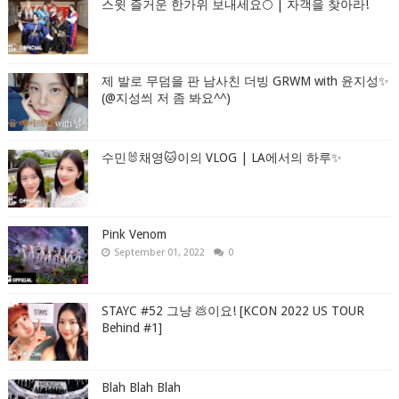
스윗 즐거운 한가위 보내세요🌕 | 자객을 찾아라!
제 발로 무덤을 판 남사친 더빙 GRWM with 윤지성✨
(@지성씌 저 좀 봐요^^)
수민🐰채영🐱이의 VLOG | LA에서의 하루✨
Pink Venom
September 01, 2022
0
STAYC #52 그냥 💩이요! [KCON 2022 US TOUR
Behind #1]
Blah Blah Blah