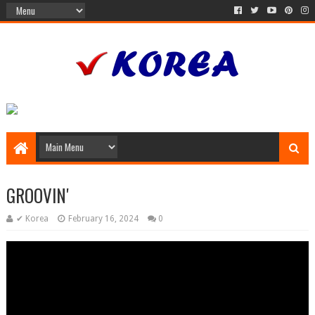
GROOVIN'
✔ Korea
February 16, 2024
0