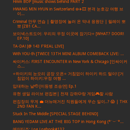
Hmm BOP [music shows behind PART 2
HWANG MIN HYUN in Switzerland ❄️✈️🎞️ 본격 눈호강 여행 브
이...
Criminal 안무 연습 | 촬영장에 놀러 온 막내 응원단 | 릴레이 뽀
뽀 [ZB1 CA...
보이넥스트도어: 우리의 우정 이곳에 잠기다⭐️ [WHAT? DOOR!
EP.10]
TA-DA! [@ 143 F'REAL LIVE]
With YOU-th [TWICE 13TH MINI ALBUM COMEBACK LIVE: ...
싸이커스: FIRST ENCOUNTER in New York & Chicago [인싸이커
스...
⭐하이키의 눈오리 공장 오픈⭐ 거침없이 하이키 하드 털이! [거
침없이 하이키:우정 여행 ...
입대하는 날🫡 [이등병 조승연] Ep.1
유현 생일 라이브 편집본| 천재 강쥐🐶랑 게임🎮할 사람
편집장의 무게 💼 더뉴매거진 직원들에게 무슨 일이..? 😱 | THX
2ND FAN K...
Stuck In The Middle [SPECIAL STAGE BEHIND]
BANG YEDAM LIVE AT THE BIG TOP in Hong Kong (*˙︶˙*...
에이티즈: Log Logbook#132