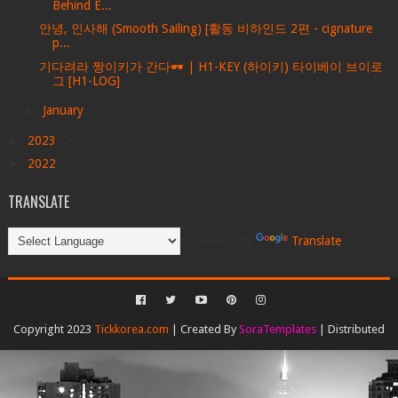
Behind E...
안녕, 인사해 (Smooth Sailing) [활동 비하인드 2편 - cignature
p...
기다려라 짱이키가 간다🕶️ | H1-KEY (하이키) 타이베이 브이로
그 [H1-LOG]
►
January
(565)
►
2023
(2002)
►
2022
(77)
TRANSLATE
Powered by
Translate
Copyright 2023
Tickkorea.com
| Created By
SoraTemplates
| Distributed
By
Gooyaabi Templates