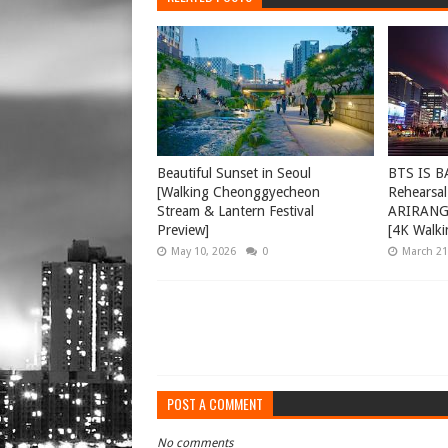
Beautiful Sunset in Seoul
BTS IS B
[Walking Cheonggyecheon
Rehearsal
Stream & Lantern Festival
ARIRANG 
Preview]
[4K Walki
May 10, 2026
0
March 21
POST A COMMENT
No comments