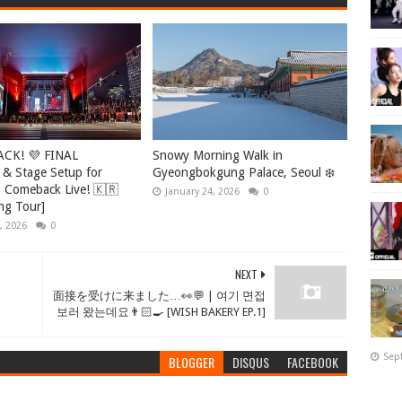
ACK! 💜 FINAL
Snowy Morning Walk in
 & Stage Setup for
Gyeongbokgung Palace, Seoul ❄️
Comeback Live! 🇰🇷
January 24, 2026
0
ng Tour]
, 2026
0
NEXT
面接を受けに来ました…👀💬 | 여기 면접
보러 왔는데요👨🏻‍🍳 [WISH BAKERY EP.1]
Sep
BLOGGER
DISQUS
FACEBOOK