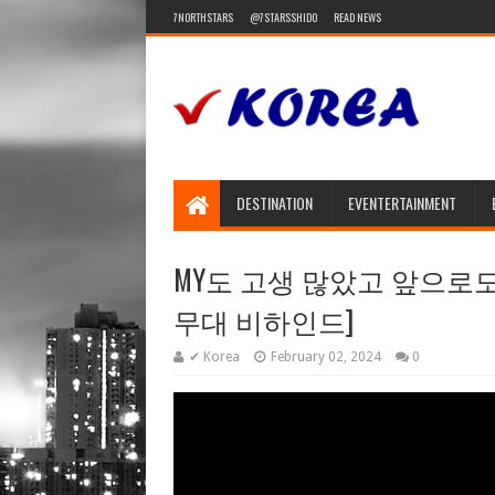
7NORTHSTARS
@7STARSSHIDO
READ NEWS
DESTINATION
EVENTERTAINMENT
MY도 고생 많았고 앞으로도 오
무대 비하인드]
✔ Korea
February 02, 2024
0