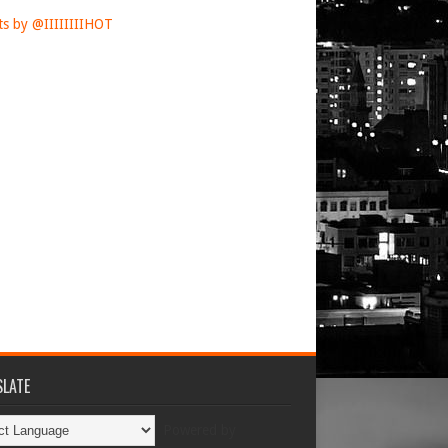
s by @IIIIIIIIHOT
LATE
Powered by