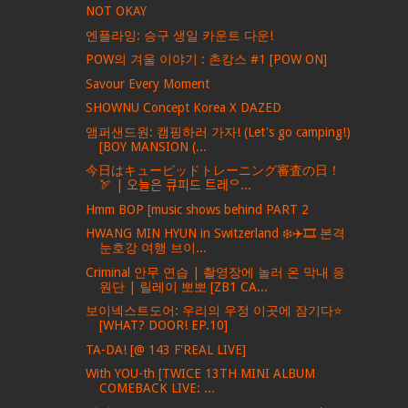
NOT OKAY
엔플라잉: 승구 생일 카운트 다운!
POW의 겨울 이야기 : 촌캉스 #1 [POW ON]
Savour Every Moment
SHOWNU Concept Korea X DAZED
앰퍼샌드원: 캠핑하러 가자! (Let's go camping!)
[BOY MANSION (...
今日はキューピッドトレーニング審査の日！
🏹 | 오늘은 큐피드 트레ᄋ...
Hmm BOP [music shows behind PART 2
HWANG MIN HYUN in Switzerland ❄️✈️🎞️ 본격
눈호강 여행 브이...
Criminal 안무 연습 | 촬영장에 놀러 온 막내 응
원단 | 릴레이 뽀뽀 [ZB1 CA...
보이넥스트도어: 우리의 우정 이곳에 잠기다⭐️
[WHAT? DOOR! EP.10]
TA-DA! [@ 143 F'REAL LIVE]
With YOU-th [TWICE 13TH MINI ALBUM
COMEBACK LIVE: ...