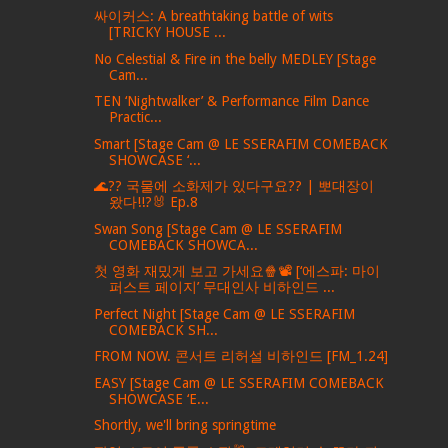
싸이커스: A breathtaking battle of wits
[TRICKY HOUSE ...
No Celestial & Fire in the belly MEDLEY [Stage
Cam...
TEN ‘Nightwalker’ & Performance Film Dance
Practic...
Smart [Stage Cam @ LE SSERAFIM COMEBACK
SHOWCASE ‘...
🌊?? 국물에 소화제가 있다구요?? | 뽀대장이
왔다!!?🐰 Ep.8
Swan Song [Stage Cam @ LE SSERAFIM
COMEBACK SHOWCA...
첫 영화 재밌게 보고 가세요🍿📽️ [‘에스파: 마이
퍼스트 페이지’ 무대인사 비하인드 ...
Perfect Night [Stage Cam @ LE SSERAFIM
COMEBACK SH...
FROM NOW. 콘서트 리허설 비하인드 [FM_1.24]
EASY [Stage Cam @ LE SSERAFIM COMEBACK
SHOWCASE ‘E...
Shortly, we'll bring springtime