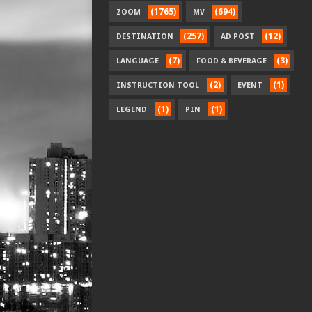
(1765)
(694)
ZOOM
MV
(257)
(12)
DESTINATION
AD POST
(7)
(3)
LANGUAGE
FOOD & BEVERAGE
(2)
(1)
INSTRUCTION TOOL
EVENT
(1)
(1)
LEGEND
PIN