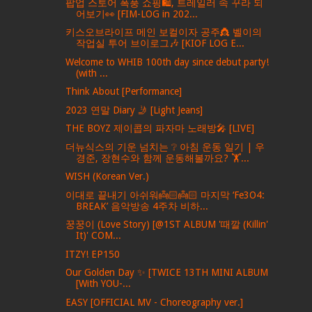
팝업 스토어 폭풍 쇼핑🛍️, 트레일러 속 꾸라 되
어보기👀 [FIM-LOG in 202...
키스오브라이프 메인 보컬이자 공주👸 벨이의
작업실 투어 브이로그🎶 [KIOF LOG E...
Welcome to WHIB 100th day since debut party!
(with ...
Think About [Performance]
2023 연말 Diary 🤳 [Light Jeans]
THE BOYZ 제이콥의 파자마 노래방🎤 [LIVE]
더뉴식스의 기운 넘치는 ❔ 아침 운동 일기 | 우
경준, 장현수와 함께 운동해볼까요? 🏋️...
WISH (Korean Ver.)
이대로 끝내기 아쉬워👼🏻👼🏻 마지막 ‘Fe3O4:
BREAK’ 음악방송 4주차 비하...
꿍꿍이 (Love Story) [@1ST ALBUM '때깔 (Killin'
It)' COM...
ITZY! EP150
Our Golden Day ✨ [TWICE 13TH MINI ALBUM
[With YOU-...
EASY [OFFICIAL MV - Choreography ver.]