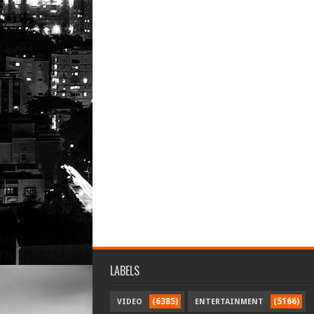
LABELS
(6385)
(5166)
VIDEO
ENTERTAINMENT