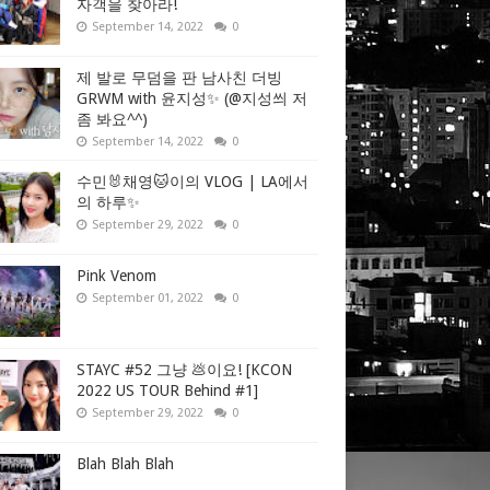
자객을 찾아라!
September 14, 2022
0
제 발로 무덤을 판 남사친 더빙
GRWM with 윤지성✨ (@지성씌 저
좀 봐요^^)
September 14, 2022
0
수민🐰채영🐱이의 VLOG | LA에서
의 하루✨
September 29, 2022
0
Pink Venom
September 01, 2022
0
STAYC #52 그냥 💩이요! [KCON
2022 US TOUR Behind #1]
September 29, 2022
0
Blah Blah Blah