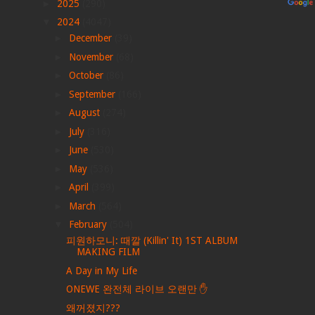
►
2025
(290)
▼
2024
(4047)
►
December
(39)
►
November
(68)
►
October
(86)
►
September
(166)
►
August
(274)
►
July
(316)
►
June
(530)
►
May
(536)
►
April
(399)
►
March
(564)
▼
February
(504)
피원하모니: 때깔 (Killin' It) 1ST ALBUM
MAKING FILM
A Day in My Life
ONEWE 완전체 라이브 오랜만 ✋
왜꺼졌지???