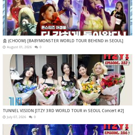
춤 (CHOOM) [BABYMONSTER WORLD TOUR BEHIND in SEOUL]
August 01, 2026
0
TUNNEL VISION [ITZY 3RD WORLD TOUR in SEOUL Concert #2]
July 07, 2026
0