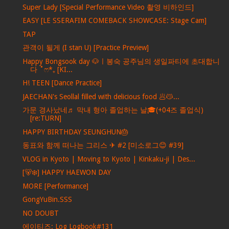
Super Lady [Special Performance Video 촬영 비하인드]
EASY [LE SSERAFIM COMEBACK SHOWCASE: Stage Cam]
TAP
관객이 될게 (I stan U) [Practice Preview]
Happy Bongsook day 🐶ㅣ봉숙 공주님의 생일파티에 초대합니
다 ˚ෆ*₊ [KI...
H! TEEN [Dance Practice]
JAECHAN's Seollal filled with delicious food 🥟😽...
가문 경사났네♬ 막내 형아 졸업하는 날🎓(+04즈 졸업식)
[re:TURN]
HAPPY BIRTHDAY SEUNGHUN🎂
동표와 함께 떠나는 그리스 ✈ #2 [미소로그😊 #39]
VLOG in Kyoto | Moving to Kyoto | Kinkaku-ji | Des...
[🐻‍❄️] HAPPY HAEWON DAY
MORE [Performance]
GongYuBin.SSS
NO DOUBT
에이티즈: Log Logbook#131