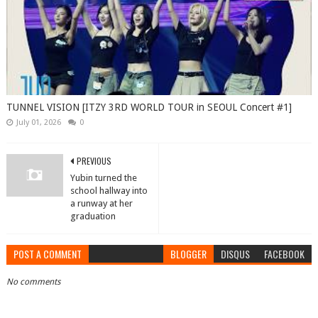
TUNNEL VISION [ITZY 3RD WORLD TOUR in SEOUL Concert #1]
July 01, 2026
0
PREVIOUS
Yubin turned the
school hallway into
a runway at her
graduation
POST A COMMENT
BLOGGER
DISQUS
FACEBOOK
No comments