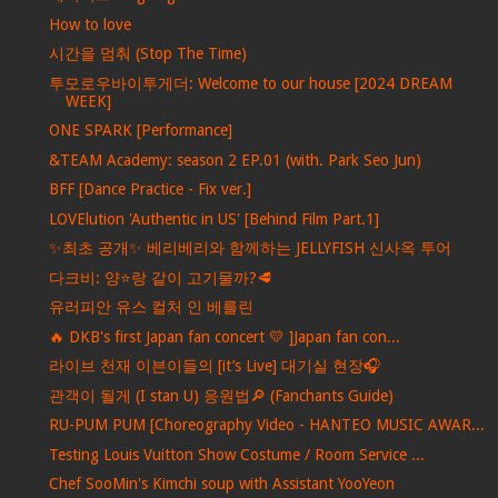
How to love
시간을 멈춰 (Stop The Time)
투모로우바이투게더: Welcome to our house [2024 DREAM
WEEK]
ONE SPARK [Performance]
&TEAM Academy: season 2 EP.01 (with. Park Seo Jun)
BFF [Dance Practice - Fix ver.]
LOVElution 'Authentic in US' [Behind Film Part.1]
✨최초 공개✨ 베리베리와 함께하는 JELLYFISH 신사옥 투어
다크비: 양⭐️랑 같이 고기물까?🥩
유러피안 유스 컬처 인 베를린
🔥 DKB's first Japan fan concert 💛 ]Japan fan con...
라이브 천재 이븐이들의 [it’s Live] 대기실 현장🎧
관객이 될게 (I stan U) 응원법🔎 (Fanchants Guide)
RU-PUM PUM [Choreography Video - HANTEO MUSIC AWAR...
Testing Louis Vuitton Show Costume / Room Service ...
Chef SooMin's Kimchi soup with Assistant YooYeon