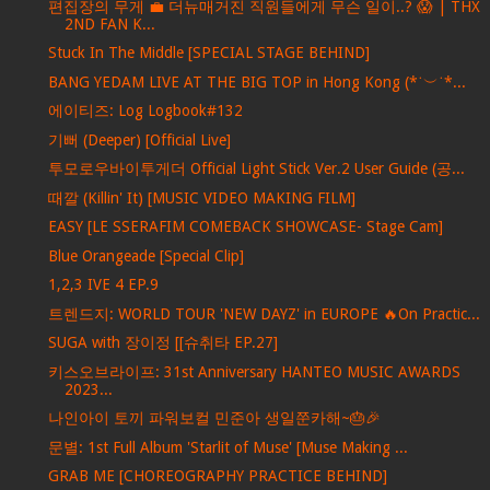
편집장의 무게 💼 더뉴매거진 직원들에게 무슨 일이..? 😱 | THX
2ND FAN K...
Stuck In The Middle [SPECIAL STAGE BEHIND]
BANG YEDAM LIVE AT THE BIG TOP in Hong Kong (*˙︶˙*...
에이티즈: Log Logbook#132
기뻐 (Deeper) [Official Live]
투모로우바이투게더 Official Light Stick Ver.2 User Guide (공...
때깔 (Killin' It) [MUSIC VIDEO MAKING FILM]
EASY [LE SSERAFIM COMEBACK SHOWCASE- Stage Cam]
Blue Orangeade [Special Clip]
1,2,3 IVE 4 EP.9
트렌드지: WORLD TOUR 'NEW DAYZ' in EUROPE 🔥On Practic...
SUGA with 장이정 [[슈취타 EP.27]
키스오브라이프: 31st Anniversary HANTEO MUSIC AWARDS
2023...
나인아이 토끼 파워보컬 민준아 생일쭌카해~🎂🎉
문별: 1st Full Album 'Starlit of Muse' [Muse Making ...
GRAB ME [CHOREOGRAPHY PRACTICE BEHIND]