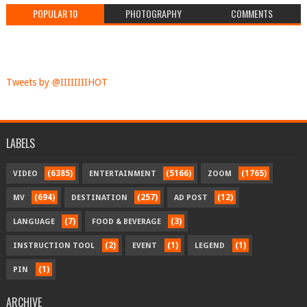
POPULAR 10
PHOTOGRAPHY
COMMENTS
Tweets by @IIIIIIIIHOT
LABELS
(6385)
(5166)
(1765)
VIDEO
ENTERTAINMENT
ZOOM
(694)
(257)
(12)
MV
DESTINATION
AD POST
(7)
(3)
LANGUAGE
FOOD & BEVERAGE
(2)
(1)
(1)
INSTRUCTION TOOL
EVENT
LEGEND
(1)
PIN
ARCHIVE