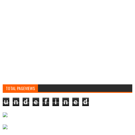
TOTAL PAGEVIEWS
u
n
d
e
f
i
n
e
d