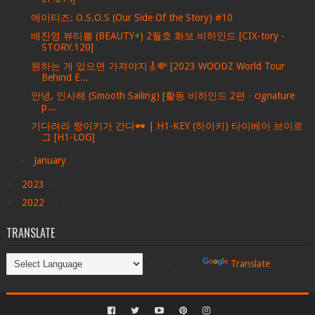
에이티즈: O.S.O.S (Our Side Of the Story) #10
배진영 뷰티쁠 (BEAUTY+) 2월호 화보 비하인드 [CIX-tory -
STORY.120]
원하는 게 있으면 가져야지🎸💸 [2023 WOODZ World Tour
Behind E...
안녕, 인사해 (Smooth Sailing) [활동 비하인드 2편 - cignature
p...
기다려라 짱이키가 간다🕶️ | H1-KEY (하이키) 타이베이 브이로
그 [H1-LOG]
►
January
(565)
►
2023
(2002)
►
2022
(77)
TRANSLATE
Powered by
Translate