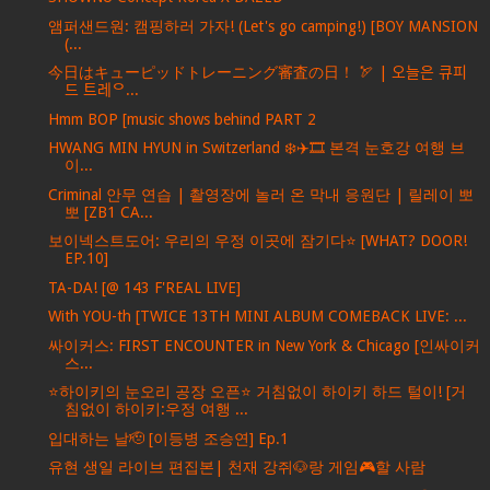
앰퍼샌드원: 캠핑하러 가자! (Let's go camping!) [BOY MANSION
(...
今日はキューピッドトレーニング審査の日！ 🏹 | 오늘은 큐피
드 트레ᄋ...
Hmm BOP [music shows behind PART 2
HWANG MIN HYUN in Switzerland ❄️✈️🎞️ 본격 눈호강 여행 브
이...
Criminal 안무 연습 | 촬영장에 놀러 온 막내 응원단 | 릴레이 뽀
뽀 [ZB1 CA...
보이넥스트도어: 우리의 우정 이곳에 잠기다⭐️ [WHAT? DOOR!
EP.10]
TA-DA! [@ 143 F'REAL LIVE]
With YOU-th [TWICE 13TH MINI ALBUM COMEBACK LIVE: ...
싸이커스: FIRST ENCOUNTER in New York & Chicago [인싸이커
스...
⭐하이키의 눈오리 공장 오픈⭐ 거침없이 하이키 하드 털이! [거
침없이 하이키:우정 여행 ...
입대하는 날🫡 [이등병 조승연] Ep.1
유현 생일 라이브 편집본| 천재 강쥐🐶랑 게임🎮할 사람