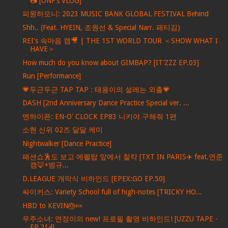
📷 [ONF's VLOG]
피원하모니: 2023 MUSIC BANK GLOBAL FESTIVAL Behind
Shh.. (Feat. HYEIN, 조원선 & Special Narr. 패티김)
REI's 속마음 캠🎥 | THE 1ST WORLD TOUR ＜SHOW WHAT I
HAVE＞
How much do you know about GIMBAP? [IT’ZZZ EP.03]
Run [Performance]
💗두근두근 TAP TAP : 태용이의 설레는 외출💗
DASH [2nd Anniversary Dance Practice Special ver. ...
엔하이픈: EN-O' CLOCK EP83 니키야 구해줘 1편
소현 신위 02즈 달달 케미
Nightwalker [Dance Practice]
패션쇼🕺도 보고 에펠탑 앞에서 찰칵 [TXT IN PARIS✈️ feat.연준
캠🦊+범규...
D.LEAGUE 개막식 비하인드 [EPEX:GO EP.50]
싸이커스: Variety School full of high-notes [TRICKY HO...
HBD to KEVIN🎂🍬
우주소녀: 연정이의 new! 프로필 촬영 비하인드! [UZZU TAPE -
EP.214]