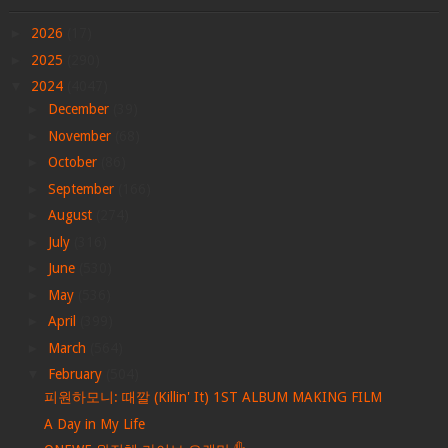
►
2026
(17)
►
2025
(290)
▼
2024
(4047)
►
December
(39)
►
November
(68)
►
October
(86)
►
September
(166)
►
August
(274)
►
July
(316)
►
June
(530)
►
May
(536)
►
April
(399)
►
March
(564)
▼
February
(504)
피원하모니: 때깔 (Killin' It) 1ST ALBUM MAKING FILM
A Day in My Life