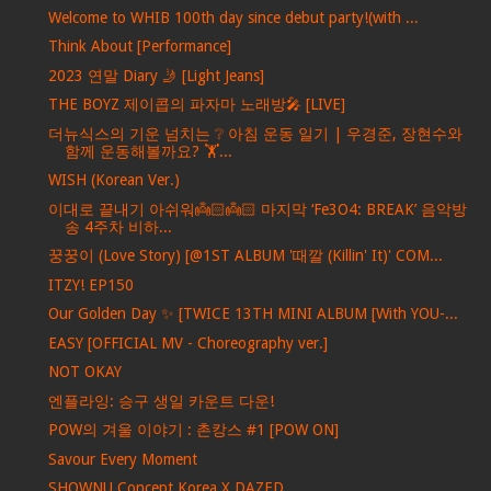
Welcome to WHIB 100th day since debut party!(with ...
Think About [Performance]
2023 연말 Diary 🤳 [Light Jeans]
THE BOYZ 제이콥의 파자마 노래방🎤 [LIVE]
더뉴식스의 기운 넘치는 ❔ 아침 운동 일기 | 우경준, 장현수와
함께 운동해볼까요? 🏋️...
WISH (Korean Ver.)
이대로 끝내기 아쉬워👼🏻👼🏻 마지막 ‘Fe3O4: BREAK’ 음악방
송 4주차 비하...
꿍꿍이 (Love Story) [@1ST ALBUM '때깔 (Killin' It)' COM...
ITZY! EP150
Our Golden Day ✨ [TWICE 13TH MINI ALBUM [With YOU-...
EASY [OFFICIAL MV - Choreography ver.]
NOT OKAY
엔플라잉: 승구 생일 카운트 다운!
POW의 겨울 이야기 : 촌캉스 #1 [POW ON]
Savour Every Moment
SHOWNU Concept Korea X DAZED