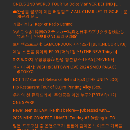
ONEUS 2ND WORLD TOUR 'La Dolce Vita' VCR BEHIND [L...
💼완생을 꿈꾸며 이번 러펌펌도 🎵ALL CLEAR LET IT GO🎵 | 문
재윤의 문...
케플러빙 2: Kep1er Radio Behind
[ね! こゆき] 韓国のステッカー写真と日本のプリクラを検証し
てみた | 인생네컷 vs 프리쿠라📸
보이넥스트도어: CAMCORDOOR 자막 쓰기 [BEHINDOOR EP.8]
예능 스톤을 찾아라 EP.05 [더뉴?띵스! (THE NEW Things)]
마지막까지 우당탕탕💥 안녕 청춘캉스-! EP.5 [24EVNNE]
엔시티 위시: WISH @SMTOWN LIVE 2024 SMCU PALACE
@TOKYO
NCT 127 Concert Rehearsal Behind Ep.3 [THE UNITY LOG]
Hip Restaurant Tour of Euljiro Printing Alley [Seo...
우리의 첫 뮤직드라마, 주인공은 과연 누구? [ZBTV Ep.12]
ONE SPARK
Never seen &TEAM like this before👀 [Obsessed with...
2023 MINI CONCERT 'UNVEIL' Tourlog #3 [#황log in TO...
일본 프로모션 중 온앤오프가 틈틈이 담아온 브이로그 기록들