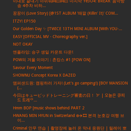
이대로 끝내기 아쉬워👼🏻👼🏻 마지막 ‘Fe3O4: BREAK’ 음악방
송 4주차 비하...
꿍꿍이 (Love Story) [@1ST ALBUM '때깔 (Killin' It)' COM...
ITZY! EP150
Our Golden Day ✨ [TWICE 13TH MINI ALBUM [With YOU-...
EASY [OFFICIAL MV - Choreography ver.]
NOT OKAY
엔플라잉: 승구 생일 카운트 다운!
POW의 겨울 이야기 : 촌캉스 #1 [POW ON]
Savour Every Moment
SHOWNU Concept Korea X DAZED
앰퍼샌드원: 캠핑하러 가자! (Let's go camping!) [BOY MANSION
(...
今日はキューピッドトレーニング審査の日！ 🏹 | 오늘은 큐피
드 트레ᄋ...
Hmm BOP [music shows behind PART 2
HWANG MIN HYUN in Switzerland ❄️✈️🎞️ 본격 눈호강 여행 브
이...
Criminal 안무 연습 | 촬영장에 놀러 온 막내 응원단 | 릴레이 뽀