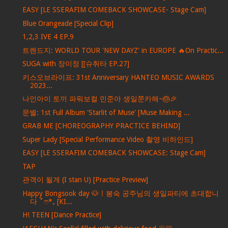
EASY [LE SSERAFIM COMEBACK SHOWCASE- Stage Cam]
Blue Orangeade [Special Clip]
1,2,3 IVE 4 EP.9
트렌드지: WORLD TOUR 'NEW DAYZ' in EUROPE 🔥On Practic...
SUGA with 장이정 [[슈취타 EP.27]
키스오브라이프: 31st Anniversary HANTEO MUSIC AWARDS
2023...
나인아이 토끼 파워보컬 민준아 생일쭌카해~🎂🎉
문별: 1st Full Album 'Starlit of Muse' [Muse Making ...
GRAB ME [CHOREOGRAPHY PRACTICE BEHIND]
Super Lady [Special Performance Video 촬영 비하인드]
EASY [LE SSERAFIM COMEBACK SHOWCASE: Stage Cam]
TAP
관객이 될게 (I stan U) [Practice Preview]
Happy Bongsook day 🐶ㅣ봉숙 공주님의 생일파티에 초대합니
다 ˚ෆ*₊ [KI...
H! TEEN [Dance Practice]