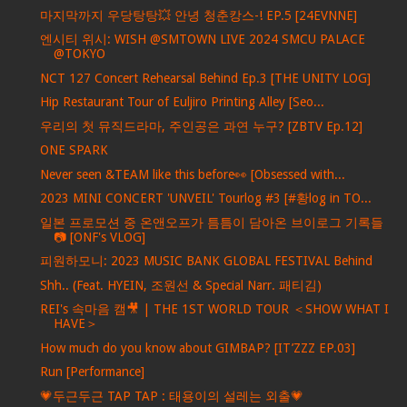
마지막까지 우당탕탕💥 안녕 청춘캉스-! EP.5 [24EVNNE]
엔시티 위시: WISH @SMTOWN LIVE 2024 SMCU PALACE
@TOKYO
NCT 127 Concert Rehearsal Behind Ep.3 [THE UNITY LOG]
Hip Restaurant Tour of Euljiro Printing Alley [Seo...
우리의 첫 뮤직드라마, 주인공은 과연 누구? [ZBTV Ep.12]
ONE SPARK
Never seen &TEAM like this before👀 [Obsessed with...
2023 MINI CONCERT 'UNVEIL' Tourlog #3 [#황log in TO...
일본 프로모션 중 온앤오프가 틈틈이 담아온 브이로그 기록들
📷 [ONF's VLOG]
피원하모니: 2023 MUSIC BANK GLOBAL FESTIVAL Behind
Shh.. (Feat. HYEIN, 조원선 & Special Narr. 패티김)
REI's 속마음 캠🎥 | THE 1ST WORLD TOUR ＜SHOW WHAT I
HAVE＞
How much do you know about GIMBAP? [IT’ZZZ EP.03]
Run [Performance]
💗두근두근 TAP TAP : 태용이의 설레는 외출💗