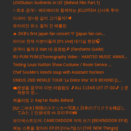
LOVElution 'Authentic in US' [Behind Film Part.1]
✨최초 공개✨ 베리베리와 함께하는 JELLYFISH 신사옥 투어
다크비: 양⭐️랑 같이 고기물까?🥩
유러피안 유스 컬처 인 베를린
🔥 DKB's first Japan fan concert 💛 ]Japan fan con...
라이브 천재 이븐이들의 [it’s Live] 대기실 현장🎧
관객이 될게 (I stan U) 응원법🔎 (Fanchants Guide)
RU-PUM PUM [Choreography Video - HANTEO MUSIC AWAR...
Testing Louis Vuitton Show Costume / Room Service ...
Chef SooMin's Kimchi soup with Assistant YooYeon
ONEUS 2ND WORLD TOUR 'La Dolce Vita' VCR BEHIND [L...
💼완생을 꿈꾸며 이번 러펌펌도 🎵ALL CLEAR LET IT GO🎵 | 문
재윤의 문...
케플러빙 2: Kep1er Radio Behind
[ね! こゆき] 韓国のステッカー写真と日本のプリクラを検証し
てみた | 인생네컷 vs 프리쿠라📸
보이넥스트도어: CAMCORDOOR 자막 쓰기 [BEHINDOOR EP.8]
예능 스톤을 찾아라 EP.05 [더뉴?띵스! (THE NEW Things)]