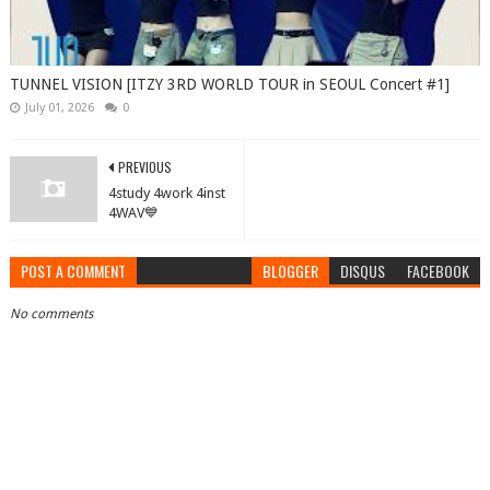
TUNNEL VISION [ITZY 3RD WORLD TOUR in SEOUL Concert #1]
July 01, 2026
0
PREVIOUS
4study 4work 4inst
4WAV💙
POST A COMMENT
BLOGGER
DISQUS
FACEBOOK
No comments