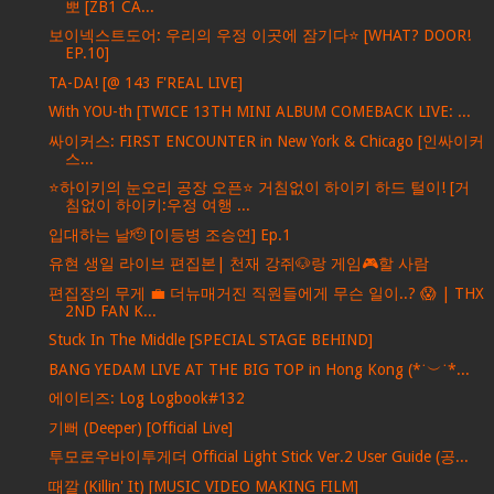
뽀 [ZB1 CA...
보이넥스트도어: 우리의 우정 이곳에 잠기다⭐️ [WHAT? DOOR!
EP.10]
TA-DA! [@ 143 F'REAL LIVE]
With YOU-th [TWICE 13TH MINI ALBUM COMEBACK LIVE: ...
싸이커스: FIRST ENCOUNTER in New York & Chicago [인싸이커
스...
⭐하이키의 눈오리 공장 오픈⭐ 거침없이 하이키 하드 털이! [거
침없이 하이키:우정 여행 ...
입대하는 날🫡 [이등병 조승연] Ep.1
유현 생일 라이브 편집본| 천재 강쥐🐶랑 게임🎮할 사람
편집장의 무게 💼 더뉴매거진 직원들에게 무슨 일이..? 😱 | THX
2ND FAN K...
Stuck In The Middle [SPECIAL STAGE BEHIND]
BANG YEDAM LIVE AT THE BIG TOP in Hong Kong (*˙︶˙*...
에이티즈: Log Logbook#132
기뻐 (Deeper) [Official Live]
투모로우바이투게더 Official Light Stick Ver.2 User Guide (공...
때깔 (Killin' It) [MUSIC VIDEO MAKING FILM]