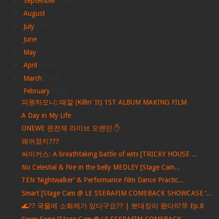
►
September
(166)
►
August
(274)
►
July
(316)
►
June
(530)
►
May
(536)
►
April
(399)
►
March
(564)
▼
February
(504)
피원하모니: 때깔 (Killin' It) 1ST ALBUM MAKING FILM
A Day in My Life
ONEWE 완전체 라이브 오랜만 ✋
왜꺼졌지???
싸이커스: A breathtaking battle of wits [TRICKY HOUSE ...
No Celestial & Fire in the belly MEDLEY [Stage Cam...
TEN ‘Nightwalker’ & Performance Film Dance Practic...
Smart [Stage Cam @ LE SSERAFIM COMEBACK SHOWCASE ‘...
🌊?? 국물에 소화제가 있다구요?? | 뽀대장이 왔다!!?🐰 Ep.8
Swan Song [Stage Cam @ LE SSERAFIM COMEBACK