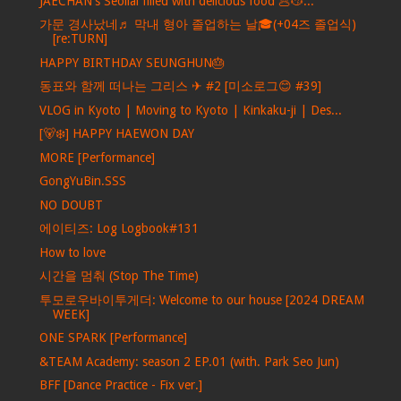
JAECHAN's Seollal filled with delicious food 🥟😽...
가문 경사났네♬ 막내 형아 졸업하는 날🎓(+04즈 졸업식)
[re:TURN]
HAPPY BIRTHDAY SEUNGHUN🎂
동표와 함께 떠나는 그리스 ✈ #2 [미소로그😊 #39]
VLOG in Kyoto | Moving to Kyoto | Kinkaku-ji | Des...
[🐻‍❄️] HAPPY HAEWON DAY
MORE [Performance]
GongYuBin.SSS
NO DOUBT
에이티즈: Log Logbook#131
How to love
시간을 멈춰 (Stop The Time)
투모로우바이투게더: Welcome to our house [2024 DREAM
WEEK]
ONE SPARK [Performance]
&TEAM Academy: season 2 EP.01 (with. Park Seo Jun)
BFF [Dance Practice - Fix ver.]