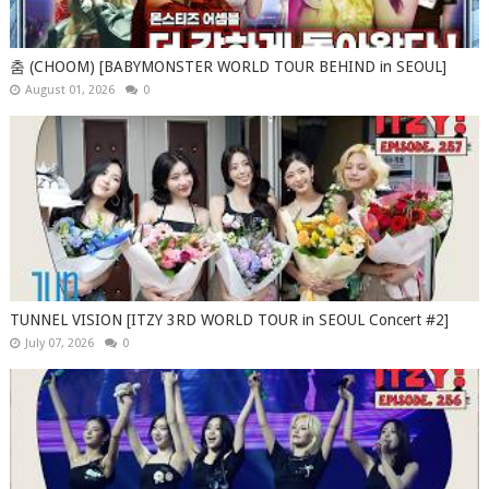
춤 (CHOOM) [BABYMONSTER WORLD TOUR BEHIND in SEOUL]
August 01, 2026
0
TUNNEL VISION [ITZY 3RD WORLD TOUR in SEOUL Concert #2]
July 07, 2026
0