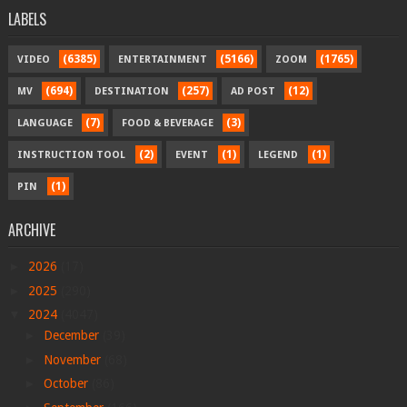
LABELS
(6385)
(5166)
(1765)
VIDEO
ENTERTAINMENT
ZOOM
(694)
(257)
(12)
MV
DESTINATION
AD POST
(7)
(3)
LANGUAGE
FOOD & BEVERAGE
(2)
(1)
(1)
INSTRUCTION TOOL
EVENT
LEGEND
(1)
PIN
ARCHIVE
►
2026
(17)
►
2025
(290)
▼
2024
(4047)
►
December
(39)
►
November
(68)
►
October
(86)