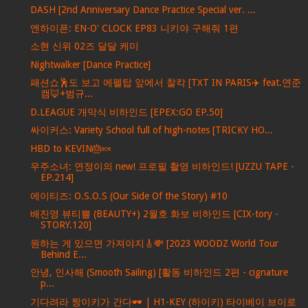
DASH [2nd Anniversary Dance Practice Special ver. ...
엔하이픈: EN-O' CLOCK EP83 니키야 구해줘 1편
소현 신위 02즈 달달 케미
Nightwalker [Dance Practice]
패션쇼🕺도 보고 에펠탑 앞에서 찰칵 [TXT IN PARIS✈️ feat.연준
캠🦊+범규...
D.LEAGUE 개막식 비하인드 [EPEX:GO EP.50]
싸이커스: Variety School full of high-notes [TRICKY HO...
HBD to KEVIN🎂🍬
우주소녀: 연정이의 new! 프로필 촬영 비하인드! [UZZU TAPE -
EP.214]
에이티즈: O.S.O.S (Our Side Of the Story) #10
배진영 뷰티쁠 (BEAUTY+) 2월호 화보 비하인드 [CIX-tory -
STORY.120]
원하는 게 있으면 가져야지🎸💸 [2023 WOODZ World Tour
Behind E...
안녕, 인사해 (Smooth Sailing) [활동 비하인드 2편 - cignature
p...
기다려라 짱이키가 간다🕶️ | H1-KEY (하이키) 타이베이 브이로