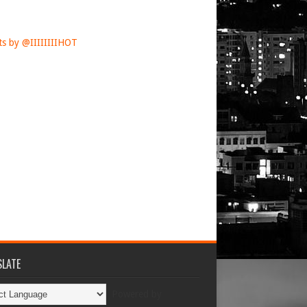
s by @IIIIIIIIHOT
LATE
Powered by