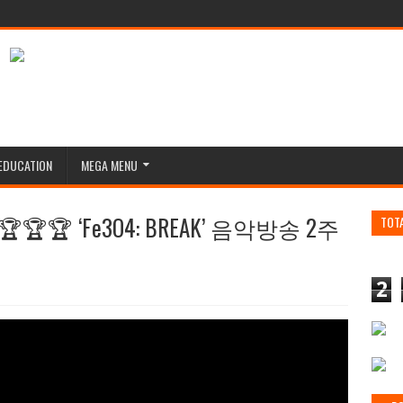
EDUCATION
MEGA MENU
🏆 ‘Fe3O4: BREAK’ 음악방송 2주
TOT
2