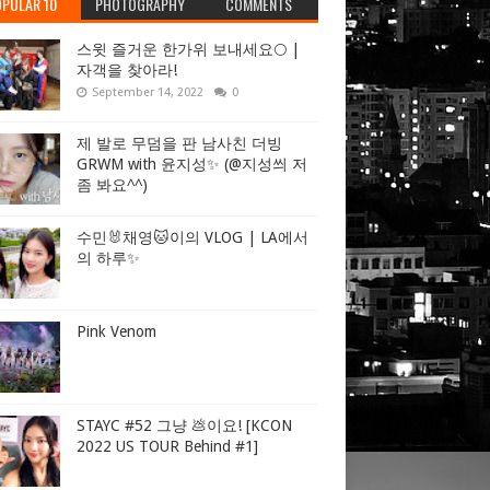
PULAR 10
PHOTOGRAPHY
COMMENTS
스윗 즐거운 한가위 보내세요🌕 |
자객을 찾아라!
September 14, 2022
0
제 발로 무덤을 판 남사친 더빙
GRWM with 윤지성✨ (@지성씌 저
좀 봐요^^)
수민🐰채영🐱이의 VLOG | LA에서
의 하루✨
Pink Venom
STAYC #52 그냥 💩이요! [KCON
2022 US TOUR Behind #1]