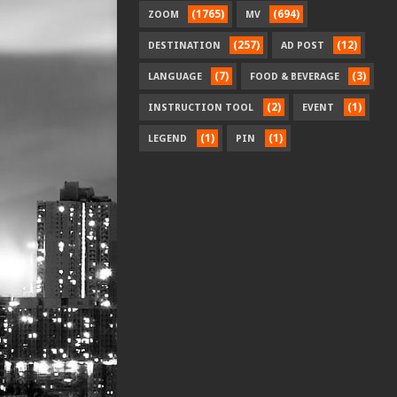
(1765)
(694)
ZOOM
MV
(257)
(12)
DESTINATION
AD POST
(7)
(3)
LANGUAGE
FOOD & BEVERAGE
(2)
(1)
INSTRUCTION TOOL
EVENT
(1)
(1)
LEGEND
PIN