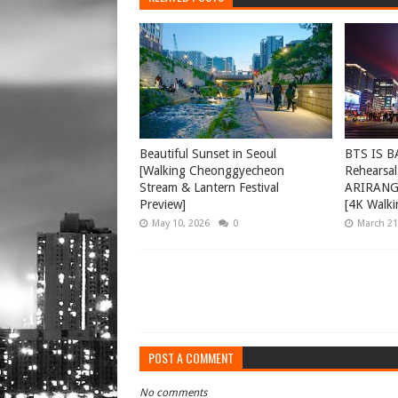
Beautiful Sunset in Seoul
BTS IS B
[Walking Cheonggyecheon
Rehearsal
Stream & Lantern Festival
ARIRANG 
Preview]
[4K Walki
May 10, 2026
0
March 21
POST A COMMENT
No comments