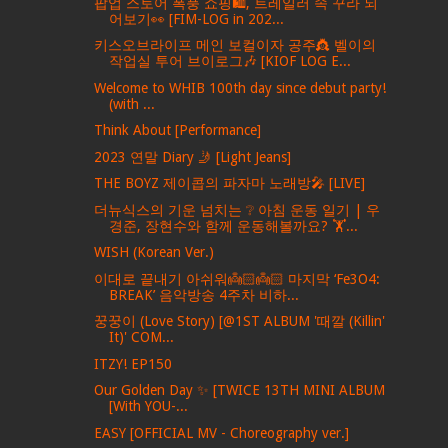
팝업 스토어 폭풍 쇼핑🛍️, 트레일러 속 꾸라 되
어보기👀 [FIM-LOG in 202...
키스오브라이프 메인 보컬이자 공주👸 벨이의
작업실 투어 브이로그🎶 [KIOF LOG E...
Welcome to WHIB 100th day since debut party!
(with ...
Think About [Performance]
2023 연말 Diary 🤳 [Light Jeans]
THE BOYZ 제이콥의 파자마 노래방🎤 [LIVE]
더뉴식스의 기운 넘치는 ❔ 아침 운동 일기 | 우
경준, 장현수와 함께 운동해볼까요? 🏋️...
WISH (Korean Ver.)
이대로 끝내기 아쉬워👼🏻👼🏻 마지막 ‘Fe3O4:
BREAK’ 음악방송 4주차 비하...
꿍꿍이 (Love Story) [@1ST ALBUM '때깔 (Killin'
It)' COM...
ITZY! EP150
Our Golden Day ✨ [TWICE 13TH MINI ALBUM
[With YOU-...
EASY [OFFICIAL MV - Choreography ver.]