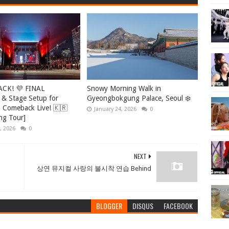
ACK! 💜 FINAL
Snowy Morning Walk in
 & Stage Setup for
Gyeongbokgung Palace, Seoul ❄️
Comeback Live! 🇰🇷
January 24, 2026
0
ng Tour]
, 2026
0
NEXT
상연 뮤지컬 사랑의 불시착 연습 Behind
BLOGGER
DISQUS
FACEBOOK