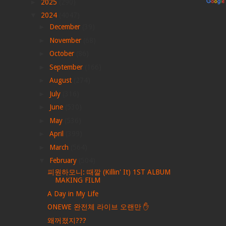
►
2025
(290)
▼
2024
(4047)
►
December
(39)
►
November
(68)
►
October
(86)
►
September
(166)
►
August
(274)
►
July
(316)
►
June
(530)
►
May
(536)
►
April
(399)
►
March
(564)
▼
February
(504)
피원하모니: 때깔 (Killin' It) 1ST ALBUM
MAKING FILM
A Day in My Life
ONEWE 완전체 라이브 오랜만 ✋
왜꺼졌지???