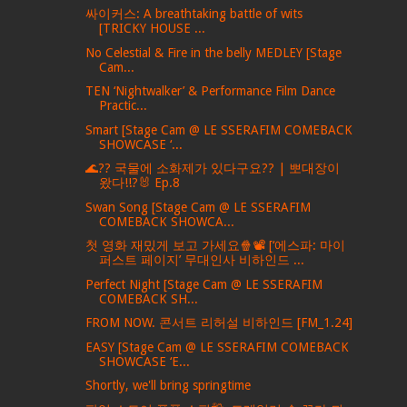
싸이커스: A breathtaking battle of wits
[TRICKY HOUSE ...
No Celestial & Fire in the belly MEDLEY [Stage
Cam...
TEN ‘Nightwalker’ & Performance Film Dance
Practic...
Smart [Stage Cam @ LE SSERAFIM COMEBACK
SHOWCASE ‘...
🌊?? 국물에 소화제가 있다구요?? | 뽀대장이
왔다!!?🐰 Ep.8
Swan Song [Stage Cam @ LE SSERAFIM
COMEBACK SHOWCA...
첫 영화 재밌게 보고 가세요🍿📽️ [‘에스파: 마이
퍼스트 페이지’ 무대인사 비하인드 ...
Perfect Night [Stage Cam @ LE SSERAFIM
COMEBACK SH...
FROM NOW. 콘서트 리허설 비하인드 [FM_1.24]
EASY [Stage Cam @ LE SSERAFIM COMEBACK
SHOWCASE ‘E...
Shortly, we'll bring springtime