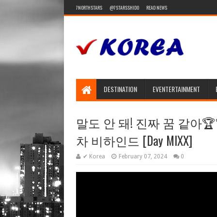
7NORTHSTARS
@7STARSSHIDO
READ NEWS
DESTINATION
EVENTERTAINMENT
말도 안 돼! 진짜 꿈 같아🏆🏆
차 비하인드 [Day MIXX]
✔ Korea
February 07, 2024
0