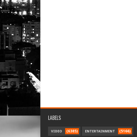
LABELS
(6385)
(5166)
VIDEO
ENTERTAINMENT