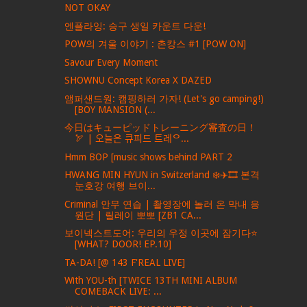
NOT OKAY
엔플라잉: 승구 생일 카운트 다운!
POW의 겨울 이야기 : 촌캉스 #1 [POW ON]
Savour Every Moment
SHOWNU Concept Korea X DAZED
앰퍼샌드원: 캠핑하러 가자! (Let's go camping!)
[BOY MANSION (...
今日はキューピッドトレーニング審査の日！
🏹 | 오늘은 큐피드 트레ᄋ...
Hmm BOP [music shows behind PART 2
HWANG MIN HYUN in Switzerland ❄️✈️🎞️ 본격
눈호강 여행 브이...
Criminal 안무 연습 | 촬영장에 놀러 온 막내 응
원단 | 릴레이 뽀뽀 [ZB1 CA...
보이넥스트도어: 우리의 우정 이곳에 잠기다⭐️
[WHAT? DOOR! EP.10]
TA-DA! [@ 143 F'REAL LIVE]
With YOU-th [TWICE 13TH MINI ALBUM
COMEBACK LIVE: ...