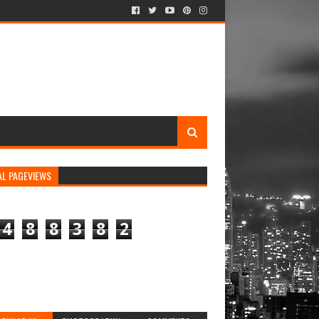
AL PAGEVIEWS
4
8
8
3
8
2