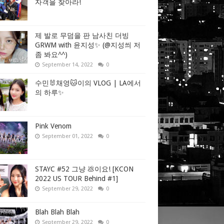
자객을 찾아라!
제 발로 무덤을 판 남사친 더빙
GRWM with 윤지성✨ (@지성씌 저
좀 봐요^^)
September 14, 2022
0
수민🐰채영🐱이의 VLOG | LA에서
의 하루✨
Pink Venom
September 01, 2022
0
STAYC #52 그냥 💩이요! [KCON
2022 US TOUR Behind #1]
September 29, 2022
0
Blah Blah Blah
September 29, 2022
0