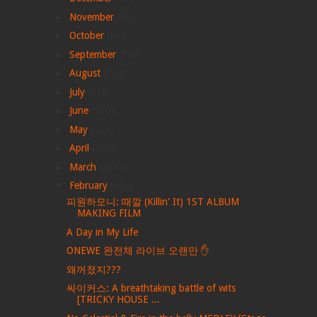
►
November
(68)
►
October
(86)
►
September
(166)
►
August
(274)
►
July
(316)
►
June
(530)
►
May
(536)
►
April
(399)
►
March
(564)
▼
February
(504)
피원하모니: 때깔 (Killin' It) 1ST ALBUM
MAKING FILM
A Day in My Life
ONEWE 완전체 라이브 오랜만 ✋
왜꺼졌지???
싸이커스: A breathtaking battle of wits
[TRICKY HOUSE ...