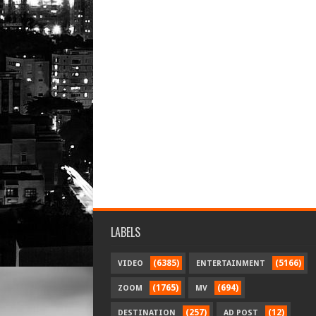
LABELS
(6385)
(5166)
VIDEO
ENTERTAINMENT
(1765)
(694)
ZOOM
MV
(257)
(12)
DESTINATION
AD POST