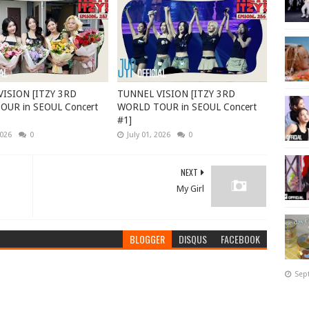
ISION [ITZY 3RD
TUNNEL VISION [ITZY 3RD
UR in SEOUL Concert
WORLD TOUR in SEOUL Concert
#1]
2026
0
July 01, 2026
0
NEXT
My Girl
BLOGGER
DISQUS
FACEBOOK
Sep