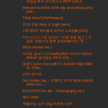
작업실 투어 브이로그🎶 [KIOF LOG E...
Welcome to WHIB 100th day since debut party!
(with ...
Think About [Performance]
2023 연말 Diary 🤳 [Light Jeans]
THE BOYZ 제이콥의 파자마 노래방🎤 [LIVE]
더뉴식스의 기운 넘치는 ❔ 아침 운동 일기 | 우
경준, 장현수와 함께 운동해볼까요? 🏋️...
WISH (Korean Ver.)
이대로 끝내기 아쉬워👼🏻👼🏻 마지막 ‘Fe3O4:
BREAK’ 음악방송 4주차 비하...
꿍꿍이 (Love Story) [@1ST ALBUM '때깔 (Killin'
It)' COM...
ITZY! EP150
Our Golden Day ✨ [TWICE 13TH MINI ALBUM
[With YOU-...
EASY [OFFICIAL MV - Choreography ver.]
NOT OKAY
엔플라잉: 승구 생일 카운트 다운!