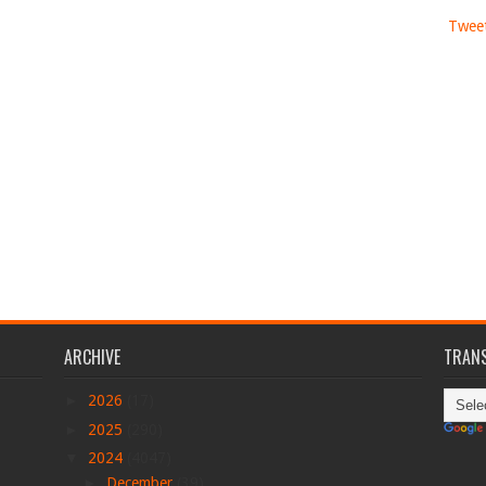
Tweet
ARCHIVE
TRANS
►
2026
(17)
►
2025
(290)
▼
2024
(4047)
►
December
(39)