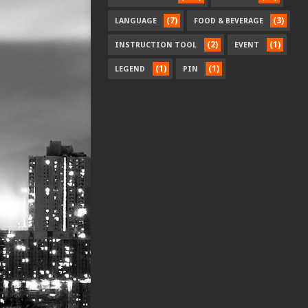
(7)
(3)
LANGUAGE
FOOD & BEVERAGE
(2)
(1)
INSTRUCTION TOOL
EVENT
(1)
(1)
LEGEND
PIN