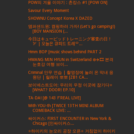
POW의 겨울 이야기 : 촌캉스 #1 [POW ON]
Savour Every Moment
SHOWNU Concept Korea X DAZED
앰퍼샌드원: 캠핑하러 가자! (Let's go camping!)
[BOY MANSION (...
今日はキューピッドトレーニング審査の日！
🏹 | 오늘은 큐피드 트레ᄋ...
Hmm BOP [music shows behind PART 2
HWANG MIN HYUN in Switzerland ❄️✈️🎞️ 본격
눈호강 여행 브이...
Criminal 안무 연습 | 촬영장에 놀러 온 막내 응
원단 | 릴레이 뽀뽀 [ZB1 CA...
보이넥스트도어: 우리의 우정 이곳에 잠기다⭐️
[WHAT? DOOR! EP.10]
TA-DA! [@ 143 F'REAL LIVE]
With YOU-th [TWICE 13TH MINI ALBUM
COMEBACK LIVE: ...
싸이커스: FIRST ENCOUNTER in New York &
Chicago [인싸이커스...
⭐하이키의 눈오리 공장 오픈⭐ 거침없이 하이키