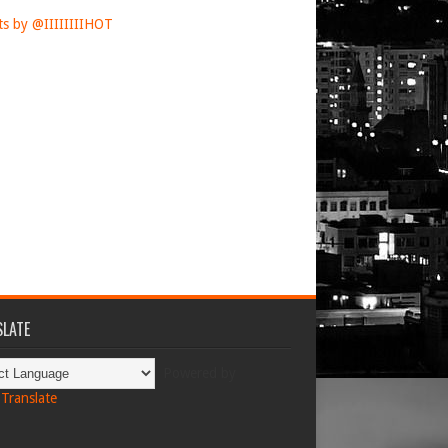
s by @IIIIIIIIHOT
LATE
Powered by
Translate